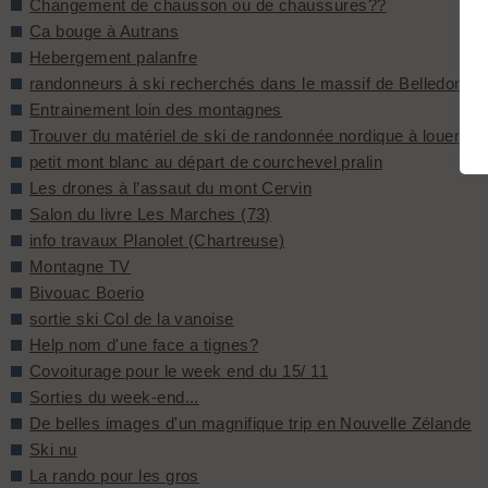
Changement de chausson ou de chaussures??
Ca bouge à Autrans
Hebergement palanfre
randonneurs à ski recherchés dans le massif de Belledonne
Entrainement loin des montagnes
Trouver du matériel de ski de randonnée nordique à louer
petit mont blanc au départ de courchevel pralin
Les drones à l’assaut du mont Cervin
Salon du livre Les Marches (73)
info travaux Planolet (Chartreuse)
Montagne TV
Bivouac Boerio
sortie ski Col de la vanoise
Help nom d'une face a tignes?
Covoiturage pour le week end du 15/ 11
Sorties du week-end...
De belles images d'un magnifique trip en Nouvelle Zélande
Ski nu
La rando pour les gros