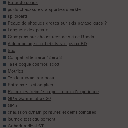
Etrier de peaux
poids chaussures la sportiva sparkle
splitboard
Peaux de phoques droites sur skis paraboliques ?
Longueur des peaux
Crampons sur chaussures de ski de Rando
Aide montage crochet sts sur peaux BD
troc
Compatibilité Baron/ Zéro 3
Taille coque cosmos scott
Moufles
Tendeur avant sur peau
Entre axe fixation plum
Retirer les freins/ stopper: retour d'expérience
GPS Garmin etrex 20
GPS
chausson dynafit pointures et demi pointures
journée test equipement
Gabarit radical ST