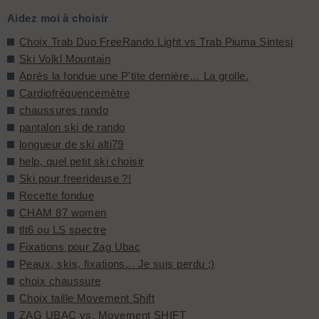
Aidez moi à choisir
Choix Trab Duo FreeRando Light vs Trab Piuma Sintesi
Ski Volkl Mountain
Après la fondue une P'tite dernière… La grolle.
Cardiofréquencemètre
chaussures rando
pantalon ski de rando
longueur de ski alti79
help, quel petit ski choisir
Ski pour freerideuse ?!
Recette fondue
CHAM 87 women
tlt6 ou LS spectre
Fixations pour Zag Ubac
Peaux, skis, fixations... Je suis perdu ;)
choix chaussure
Choix taille Movement Shift
ZAG UBAC vs. Movement SHIFT