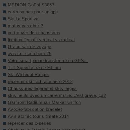
MEDION GoPal S3857
carto ou pas pour un gps
Ski La Sportiva
matos pas cher ?
ou trouver des chaussons
fixation Dynafit vertical vs radical
Grand sac de voyage
avis sur sac cham 25
Votre smartphone transformé en GPS...
TLT Speed et ski > 90 mm
Ski Whitedot Ranger
repercer ski trad race aero 2012
Chaussures légères et skis larges
skis neufs avec un carre mutilé: c'est grave, ça?
Garmont Radium sur Marker Griffon
Avocet-fabrication bracelet
Avis atomic tour ultimate 2014
repercer des x-series