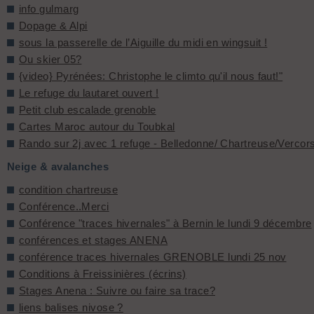
info gulmarg
Dopage & Alpi
sous la passerelle de l’Aiguille du midi en wingsuit !
Ou skier 05?
{video} Pyrénées: Christophe le climto qu'il nous faut!"
Le refuge du lautaret ouvert !
Petit club escalade grenoble
Cartes Maroc autour du Toubkal
Rando sur 2j avec 1 refuge - Belledonne/ Chartreuse/Vercors
Neige & avalanches
condition chartreuse
Conférence..Merci
Conférence "traces hivernales" à Bernin le lundi 9 décembre
conférences et stages ANENA
conférence traces hivernales GRENOBLE lundi 25 nov
Conditions à Freissinières (écrins)
Stages Anena : Suivre ou faire sa trace?
liens balises nivose ?