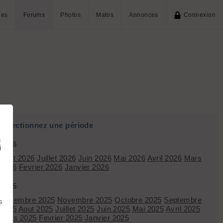
ies
Forums
Photos
Matos
Annonces
Connexion
Sélectionnez une période
à
2026
i
Aout 2026
Juillet 2026
Juin 2026
Mai 2026
Avril 2026
Mars
2026
Fevrier 2026
Janvier 2026
2025
Décembre 2025
Novembre 2025
Octobre 2025
Septembre
s
2025
Aout 2025
Juillet 2025
Juin 2025
Mai 2025
Avril 2025
Mars 2025
Fevrier 2025
Janvier 2025