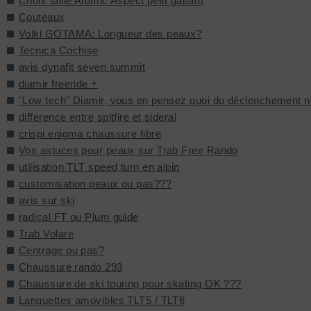
Choix taille Atomic Aspect petit gabarit
Couteaux
Volkl GOTAMA: Longueur des peaux?
Tecnica Cochise
avis dynafit seven summit
diamir freeride +
"Low tech" Diamir, vous en pensez quoi du déclenchement n
difference entre spitfire et sideral
crispi enigma chaussure fibre
Vos astuces pour peaux sur Trab Free Rando
utilisation TLT speed turn en alpin
customisation peaux ou pas???
avis sur ski
radical FT ou Plum guide
Trab Volare
Centrage ou pas?
Chaussure rando 293
Chaussure de ski touring pour skating OK ???
Languettes amovibles TLT5 / TLT6