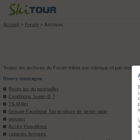
Accueil
>
Forum
> Archives
Toutes les archives du Forum triées par rubrique et par mois.
Divers montagne
Route lac du poursollet
Conditions Super-D ?
TS-Millet
Groupe Facebook Ski et glisse de pente raide
nivoses
Accès Freydières
cabanes fermées