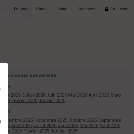
ies
Forums
Photos
Matos
Annonces
Connexion
Sélectionnez une période
à
2026
i
Aout 2026
Juillet 2026
Juin 2026
Mai 2026
Avril 2026
Mars
2026
Fevrier 2026
Janvier 2026
2025
Décembre 2025
Novembre 2025
Octobre 2025
Septembre
s
2025
Aout 2025
Juillet 2025
Juin 2025
Mai 2025
Avril 2025
Mars 2025
Fevrier 2025
Janvier 2025