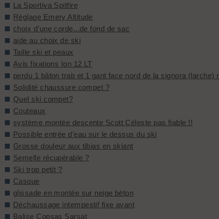
La Sportiva Spitfire
Réglage Emery Altitude
choix d'une corde...de fond de sac
aide au choix de ski
Taille ski et peaux
Avis fixations Ion 12 LT
perdu 1 bâton trab et 1 gant face nord de la signora (larche)
Solidité chaussure compet ?
Quel ski compet?
Couteaux
système montée descente Scott Céleste pas fiable !!
Possible entrée d'eau sur le dessus du ski
Grosse douleur aux tibias en skiant
Semelle récupérable ?
Ski trop petit ?
Casque
glissade en montée sur neige béton
Déchaussage intempestif fixe avant
Balise Copsas Sarsat