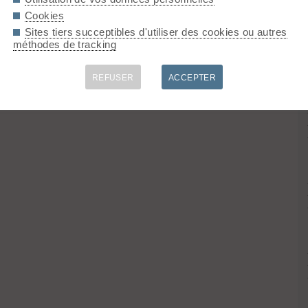
Cookies
Sites tiers succeptibles d'utiliser des cookies ou autres
méthodes de tracking
REFUSER
ACCEPTER
donnée. Recherche Ford Fiesta noire AB-774-PM