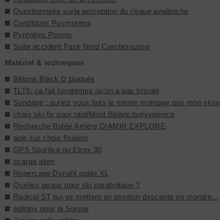
Questionnaire surla perception du risque avalanche
Conditions Puymorens
Pyrénées Posets
Suite accident Face Nord Comberousse
Matériel & techniques
Bâtons Black D bloqués
TLT5: ça fait longtemps qu'on a pas bricolé
Sondage : auriez vous faits le meme montage que mon ski
choix ski-fix pour raid/Mont Bblanc/polyvalence
Recherche Butée Arrière DIAMIR EXPLORE
aide sur choix fixation
GPS Sportiva ou Etrex 30
scarpa alien
Reperçage Dynafit guide XL
Quelles peaux pour ski parabolique ?
Radical ST qui se mettent en position descente en montée...
editgpx pour la Suisse