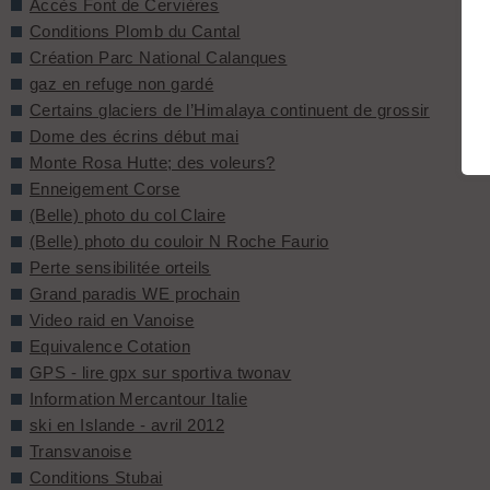
Accès Font de Cervières
Conditions Plomb du Cantal
Création Parc National Calanques
gaz en refuge non gardé
Certains glaciers de l’Himalaya continuent de grossir
Dome des écrins début mai
Monte Rosa Hutte; des voleurs?
Enneigement Corse
(Belle) photo du col Claire
(Belle) photo du couloir N Roche Faurio
Perte sensibilitée orteils
Grand paradis WE prochain
Video raid en Vanoise
Equivalence Cotation
GPS - lire gpx sur sportiva twonav
Information Mercantour Italie
ski en Islande - avril 2012
Transvanoise
Conditions Stubai