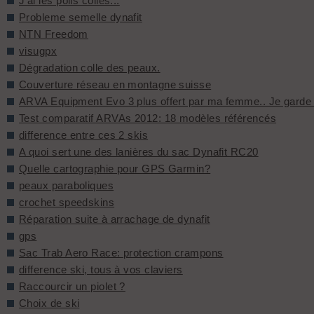
J'ai les poils collés...
Probleme semelle dynafit
NTN Freedom
visugpx
Dégradation colle des peaux.
Couverture réseau en montagne suisse
ARVA Equipment Evo 3 plus offert par ma femme.. Je garde 
Test comparatif ARVAs 2012: 18 modèles référencés
difference entre ces 2 skis
A quoi sert une des lanières du sac Dynafit RC20
Quelle cartographie pour GPS Garmin?
peaux paraboliques
crochet speedskins
Réparation suite à arrachage de dynafit
gps
Sac Trab Aero Race: protection crampons
difference ski, tous à vos claviers
Raccourcir un piolet ?
Choix de ski