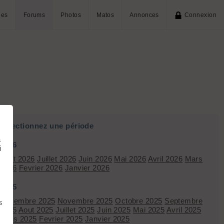
ies
Forums
Photos
Matos
Annonces
Connexion
Sélectionnez une période
à
2026
i
Aout 2026
Juillet 2026
Juin 2026
Mai 2026
Avril 2026
Mars
2026
Fevrier 2026
Janvier 2026
2025
Décembre 2025
Novembre 2025
Octobre 2025
Septembre
s
2025
Aout 2025
Juillet 2025
Juin 2025
Mai 2025
Avril 2025
Mars 2025
Fevrier 2025
Janvier 2025