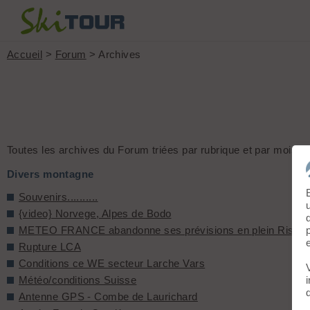
Accueil
>
Forum
> Archives
Toutes les archives du Forum triées par rubrique et par mois.
Divers montagne
Souvenirs..........
{video} Norvege, Alpes de Bodo
METEO FRANCE abandonne ses prévisions en plein Risque
Rupture LCA
Conditions ce WE secteur Larche Vars
Météo/conditions Suisse
Antenne GPS - Combe de Laurichard