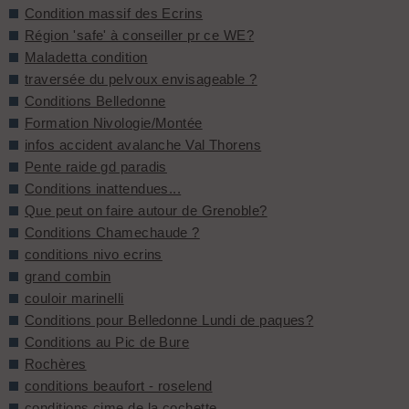
Condition massif des Ecrins
Région 'safe' à conseiller pr ce WE?
Maladetta condition
traversée du pelvoux envisageable ?
Conditions Belledonne
Formation Nivologie/Montée
infos accident avalanche Val Thorens
Pente raide gd paradis
Conditions inattendues...
Que peut on faire autour de Grenoble?
Conditions Chamechaude ?
conditions nivo ecrins
grand combin
couloir marinelli
Conditions pour Belledonne Lundi de paques?
Conditions au Pic de Bure
Rochères
conditions beaufort - roselend
conditions cime de la cochette