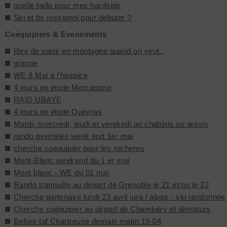
quelle taille pour mes hardside
Ski et fix rossignol pour debuter ?
Coéquipiers & Evenements
libre de partir en montagne quand on veut..
grimpe
WE 8 Mai à l'hospice
4 jours en étoile Mercantour
RAID UBAYE
4 jours en étoile Queyras
Mardi, mercredi, jeudi et vendredi au chablais ou aravis
rando pyrénées week end 1er mai
cherche coequipier pour les rocheres
Mont-Blanc weekend du 1 er mai
Mont blanc - WE du 01 mai
Rando tranquille au départ de Grenoble le 21 et/ou le 22
Cherche partenaire lundi 23 avril jura / alpes - ski randonnée
Cherche coéquipier au départ de Chambéry et alentours
Before taf Chartreuse demain matin 19-04