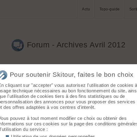
Actu
Topo-guide
Sort
Forum - Archives Avril 2012
Pour soutenir Skitour, faites le bon choix
En cliquant sur "accepter" vous autorisez l'utilisation de cookies 
usage technique nécessaires au bon fonctionnement du site, ains
que l'utilisation de cookies tiers à des fins statistiques ou de
 4
personnalisation des annonces pour vous proposer des services
et des offres adaptées à vos centres d'interêt.
Vous pouvez à tout moment modifier ce choix ou obtenir des
informations sur ces cookies sur la page des conditions générale
d'utilisation du service :
Utilisation de vos données personnelles