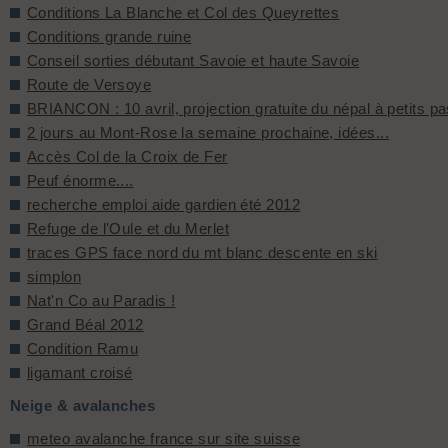
Conditions La Blanche et Col des Queyrettes
Conditions grande ruine
Conseil sorties débutant Savoie et haute Savoie
Route de Versoye
BRIANCON : 10 avril, projection gratuite du népal à petits p
2 jours au Mont-Rose la semaine prochaine, idées...
Accès Col de la Croix de Fer
Peuf énorme....
recherche emploi aide gardien été 2012
Refuge de l'Oule et du Merlet
traces GPS face nord du mt blanc descente en ski
simplon
Nat'n Co au Paradis !
Grand Béal 2012
Condition Ramu
ligamant croisé
Neige & avalanches
meteo avalanche france sur site suisse