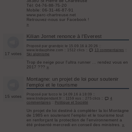
38380 St Pierre de Chartreuse
Tél: 04-76-88-75-20
Mobile: 06-31-46-87-91
www.parc-chartreuse.net
Retrouvez-nous sur Facebook !
»
Kilian Jornet renonce à l'Everest
Proposé par grandpic le 15.09.16 à 20:26 ::
www.ledauphine.com :: 1512 clics ::
13 commentaires
::
17 votes
Ski alpinisme
Trop de neige pour l'ultra runner ... rendez vous en
2017 ???
»
Montagne: un projet de loi pour soutenir
l'emploi et le tourisme
Proposé par tucco le 14.09.16 à 18:09 ::
15 votes
www.lindependant.fr :: 1159 vus :: 275 clics ::
4
commentaires
::
Politique et Société
Un projet de loi destiné à compléter la loi Montagne
de 1985 en soutenant l'emploi et le tourisme tout
en renforçant la protection de l'environnement a
été présenté mercredi en conseil des ministres.
»