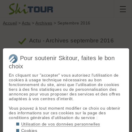
Accueil
>
Actu
>
Archives
> Septembre 2016
Actu - Archives septembre 2016
Pour soutenir Skitour, faites le bon
Soirée du 5 octobre, en Meije
choix
Proposé par FrediFreydieres le 30.09.16 à 17:37 ::
www.refugedupromontoire.com :: 1102 vus :: 259 clics ::
En cliquant sur "accepter" vous autorisez l'utilisation de
9 votes
1 commentaires
::
Agenda
cookies à usage technique nécessaires au bon
fonctionnement du site, ainsi que l'utilisation de cookies
Même un 5 octobre au soir,
tiers à des fins statistiques ou de personnalisation des
on peut passer en bon moment
annonces pour vous proposer des services et des offres
presque... en Meije !
adaptées à vos centres d'interêt.
"Fontaine en Montagne" organise une soirée
Vous pouvez à tout moment modifier ce choix ou obtenir
le mercredi 5 octobre :
des informations sur ces cookies sur la page des
"L'Oisans haut lieu de l'alpinisme" à l'occasion des
conditions générales d'utilisation du service :
50 ans du Promontoire
A découvrir ici :
Utilisation de vos données personnelles
Cookies