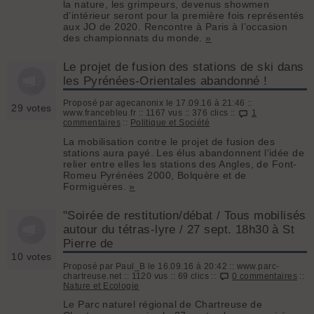
la nature, les grimpeurs, devenus showmen
d’intérieur seront pour la première fois représentés
aux JO de 2020. Rencontre à Paris à l’occasion
des championnats du monde.
»
Le projet de fusion des stations de ski dans
les Pyrénées-Orientales abandonné !
Proposé par agecanonix le 17.09.16 à 21:46 ::
29 votes
www.francebleu.fr :: 1167 vus :: 376 clics ::
1
commentaires
::
Politique et Société
La mobilisation contre le projet de fusion des
stations aura payé. Les élus abandonnent l'idée de
relier entre elles les stations des Angles, de Font-
Romeu Pyrénées 2000, Bolquère et de
Formiguères.
»
"Soirée de restitution/débat / Tous mobilisés
autour du tétras-lyre / 27 sept. 18h30 à St
Pierre de
10 votes
Proposé par Paul_B le 16.09.16 à 20:42 :: www.parc-
chartreuse.net :: 1120 vus :: 69 clics ::
0 commentaires
::
Nature et Ecologie
Le Parc naturel régional de Chartreuse de