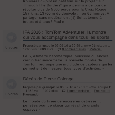
trouverez ci-joint un petit film sur le projet "Run
Through The Borders" qui a permis à ce jour de
récolter plus de 5500 euros pour la Croix Rouge.
157 kms, 13700 m de dénivelé ... en 63 heures. A
partager sans modération ;-))) Bel automne à
toutes et à tous ! Paul
»
IFA 2016 : TomTom Adventurer, la montre
qui vous accompagne dans tous les sports
Proposé par tucco le 06.09.16 à 20:59 :: www.01net.com ::
8 votes
1266 vus :: 689 clics ::
0 commentaires
::
Matériel
GPS, altimètre barométrique, boussole ou encore
cardio fréquencemètre, la nouvelle montre de
TomTom regroupe une multitude de capteurs qui lui
permettent de mesurer tous types d’activités.
»
Décès de Pierre Colonge
Proposé par grandpic le 06.09.16 à 19:52 :: www.lequipe.fr
:: 1352 vus :: 1027 clics ::
1 commentaires
::
Freeride et
6 votes
Freerando
Le monde du Freeride encore en détresse ...
pensées pour ce skieur qui rêvait de grands
espaces
»