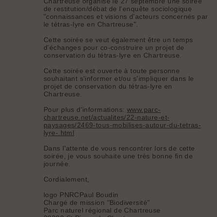
Chartreuse organise le 27 septembre une soirée
de restitution/débat de l'enquête sociologique
"connaissances et visions d'acteurs concernés par
le tétras-lyre en Chartreuse".
Cette soirée se veut également être un temps
d'échanges pour co-construire un projet de
conservation du tétras-lyre en Chartreuse.
Cette soirée est ouverte à toute personne
souhaitant s'informer et/ou s'impliquer dans le
projet de conservation du tétras-lyre en
Chartreuse.
Pour plus d'informations:
www.parc-
chartreuse.net/actualites/22-nature-et-
paysages/2469-tous-mobilises-autour-du-tetras-
lyre-.html
Dans l'attente de vous rencontrer lors de cette
soirée, je vous souhaite une très bonne fin de
journée.
Cordialement,
logo PNRCPaul Boudin
Chargé de mission "Biodiversité"
Parc naturel régional de Chartreuse