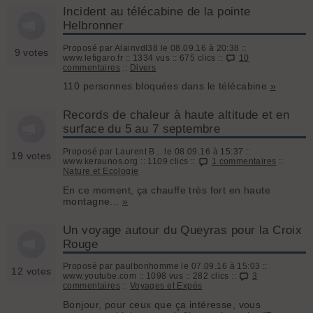
Incident au télécabine de la pointe
Helbronner
Proposé par Alainvdl38 le 08.09.16 à 20:38 ::
9 votes
www.lefigaro.fr :: 1334 vus :: 675 clics ::
10
commentaires
::
Divers
110 personnes bloquées dans le télécabine
»
Records de chaleur à haute altitude et en
surface du 5 au 7 septembre
Proposé par Laurent B... le 08.09.16 à 15:37 ::
19 votes
www.keraunos.org :: 1109 clics ::
1 commentaires
::
Nature et Ecologie
En ce moment, ça chauffe très fort en haute
montagne...
»
Un voyage autour du Queyras pour la Croix
Rouge
Proposé par paulbonhomme le 07.09.16 à 15:03 ::
12 votes
www.youtube.com :: 1098 vus :: 282 clics ::
3
commentaires
::
Voyages et Expés
Bonjour, pour ceux que ça intéresse, vous