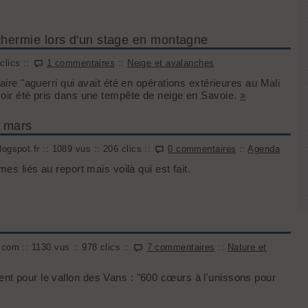
thermie lors d'un stage en montagne
 clics ::
1 commentaires
::
Neige et avalanches
aire "aguerri qui avait été en opérations extérieures au Mali
voir été pris dans une tempête de neige en Savoie.
»
7 mars
ogspot.fr :: 1089 vus :: 206 clics ::
0 commentaires
::
Agenda
es liés au report mais voilà qui est fait.
com :: 1130 vus :: 978 clics ::
7 commentaires
::
Nature et
nt pour le vallon des Vans : "600 cœurs à l'unissons pour