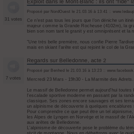
Exploit dans le Mont-Blanc : ils ont "ridé
Proposé par NordOuest le 21.03.16 à 13:41 :: www.ledaup
31 votes
Ce n’est pas tous les jours que l’on déniche un itin
majeur comme la Grande Rocheuse (4102m), la grande
bien son nom tant le granit y est omniprésent et la 
"Une très belle première, nous confie Pierre Tardive
mais en skiant l’arête est qui rejoint le col de la G
Regards sur Belledonne, acte 2
Proposé par Benhed le 21.03.16 à 13:23 :: www.facebook.
7 votes
Mercredi 23 Mars - 19h30 - La Marmite des Adrets.
Le massif de Belledonne permet aujourd'hui toutes 
l'escalade sportive moderne en passant par la rand
classique. Ses zones encore sauvages et ses terrains
un alpinisme de découverte à quelques encablures
Pour comprendre ce que peut être un tel alpinisme,
les Alpes de Lyngen en Norvège et le massif de l'Ak
aux arêtes de Belledonne.
L'alpinisme de découverte pose le problème du tém
récit de montagne. Nous en débattrons avec le g