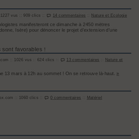
 1227 vus :: 909 clics ::
14 commentaires
::
Nature et Ecologie
logistes manifesteront ce dimanche à 2450 mètres
donne, Isère) pour dénoncer le projet d’extension d’une
sont favorables !
com :: 1026 vus :: 624 clics ::
13 commentaires
::
Nature et
he 13 mars à 12h au sommet ! On se retrouve là-haut.
»
ox.com :: 1060 clics ::
0 commentaires
::
Matériel