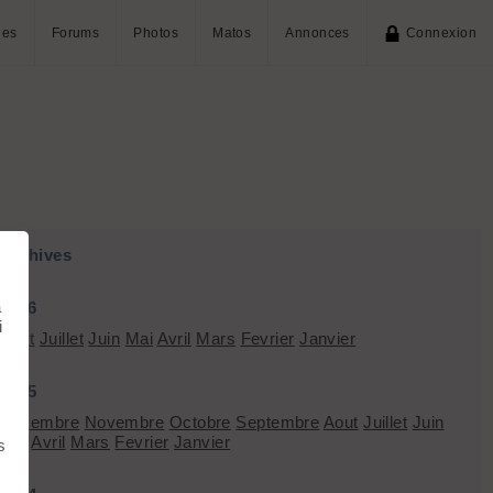
ies
Forums
Photos
Matos
Annonces
Connexion
Archives
à
2026
i
Aout
Juillet
Juin
Mai
Avril
Mars
Fevrier
Janvier
2025
Décembre
Novembre
Octobre
Septembre
Aout
Juillet
Juin
Mai
Avril
Mars
Fevrier
Janvier
s