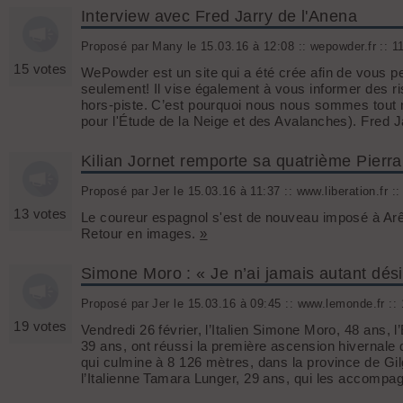
Interview avec Fred Jarry de l'Anena
Proposé par Many le 15.03.16 à 12:08 :: wepowder.fr :: 11
15 votes
WePowder est un site qui a été crée afin de vous p
seulement! Il vise également à vous informer des 
hors-piste. C’est pourquoi nous nous sommes tout n
pour l'Étude de la Neige et des Avalanches). Fred 
Kilian Jornet remporte sa quatrième Pierr
Proposé par Jer le 15.03.16 à 11:37 :: www.liberation.fr ::
13 votes
Le coureur espagnol s'est de nouveau imposé à Ar
Retour en images.
»
Simone Moro : « Je n’ai jamais autant dési
Proposé par Jer le 15.03.16 à 09:45 :: www.lemonde.fr :: 
19 votes
Vendredi 26 février, l’Italien Simone Moro, 48 ans, 
39 ans, ont réussi la première ascension hivernal
qui culmine à 8 126 mètres, dans la province de Gil
l’Italienne Tamara Lunger, 29 ans, qui les accomp