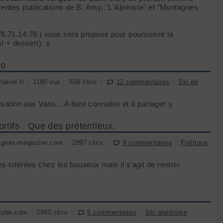
centes publications de B. Amy, "L'Alpiniste" et "Montagnes
76.71.14.78 ) vous sera proposé pour poursuivre la
at + dessert).
»
do
line.fr :: 1180 vus :: 859 clics ::
12 commentaires
::
Ski de
isation aux Vans... A faire connaitre et à partager
»
tifs . Que des prétentieux.
agnes-magazine.com :: 2897 clics ::
9 commentaires
::
Politique
s tolérées chez les bouseux mais il s’agit de rentrer
ube.com :: 2840 clics ::
5 commentaires
::
Ski alpinisme