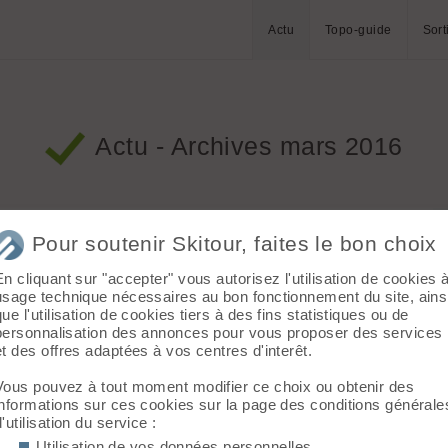
Actu
Topo-guide
Sort
Actu - Archives mars 2016
Pour soutenir Skitour, faites le bon choix
lalavey.com :: 1259 clics ::
2 commentaires
::
Ski de randonnée
En cliquant sur "accepter" vous autorisez l'utilisation de cookies 
 la Lavey rejoint ses copains du Vénéon pour une ouverture
usage technique nécessaires au bon fonctionnement du site, ains
ons le permettent.
que l'utilisation de cookies tiers à des fins statistiques ou de
personnalisation des annonces pour vous proposer des services
et des offres adaptées à vos centres d'interêt.
Vous pouvez à tout moment modifier ce choix ou obtenir des
ste.ch :: 2283 clics ::
32 commentaires
::
Ski alpinisme
informations sur ces cookies sur la page des conditions générale
d'utilisation du service :
Utilisation de vos données personnelles