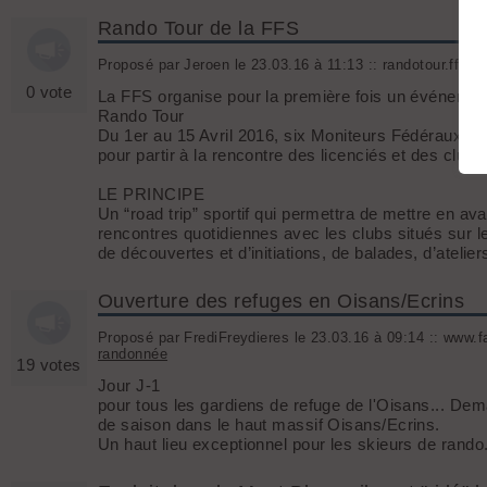
Rando Tour de la FFS
Proposé par Jeroen le 23.03.16 à 11:13 :: randotour.ffs.fr 
0 vote
La FFS organise pour la première fois un événemen
Rando Tour
Du 1er au 15 Avril 2016, six Moniteurs Fédéraux B
pour partir à la rencontre des licenciés et des clubs
LE PRINCIPE
Un “road trip” sportif qui permettra de mettre en av
rencontres quotidiennes avec les clubs situés sur 
de découvertes et d’initiations, de balades, d’ateliers
Ouverture des refuges en Oisans/Ecrins
Proposé par FrediFreydieres le 23.03.16 à 09:14 :: www.f
randonnée
19 votes
Jour J-1
pour tous les gardiens de refuge de l'Oisans... Dema
de saison dans le haut massif Oisans/Ecrins.
Un haut lieu exceptionnel pour les skieurs de rando.