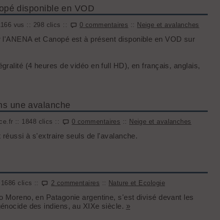
opé disponible en VOD
166 vus :: 298 clics ::
0 commentaires
::
Neige et avalanches
ar l'ANENA et Canopé est à présent disponible en VOD sur
ralité (4 heures de vidéo en full HD), en français, anglais,
dans une avalanche
e.fr :: 1848 clics ::
0 commentaires
::
Neige et avalanches
 réussi à s'extraire seuls de l'avalanche.
 1686 clics ::
2 commentaires
::
Nature et Ecologie
o Moreno, en Patagonie argentine, s'est divisé devant les
génocide des indiens, au XIXe siècle.
»