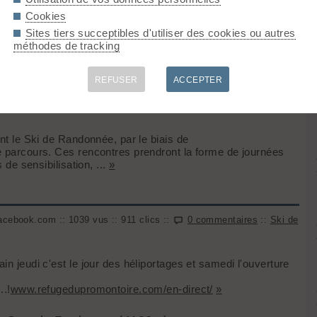
Cookies
Sites tiers succeptibles d'utiliser des cookies ou autres
:: 1097 vus :: 106 clics ::
3 commentaires
::
Agenda
méthodes de tracking
t d’envergure nationale autour du Ski de Randonnée : Le
REFUSER
ACCEPTER
énévoles vont traverser les Alpes du Sud au Nord
 de la FFS.
ant le Ski de Randonnée, par le biais de
le parcours. Ces rencontres prendront la forme de journées
 de sensibilisation, ...
»
acebook.com :: 1039 vus :: 911 clics ::
0 commentaires
::
Ski de
in jeudi c'est le jour des héliportages et samedi l'ouverture
..!
www.refugedupromontoire.com/en-direct/
»