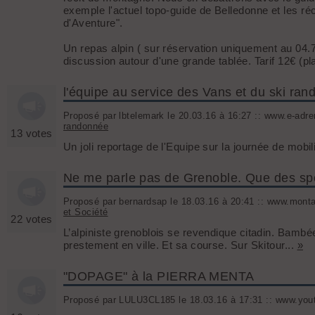
exemple l'actuel topo-guide de Belledonne et les ré
d'Aventure".
Un repas alpin ( sur réservation uniquement au 04.
discussion autour d'une grande tablée. Tarif 12€ (pl
l'équipe au service des Vans et du ski ran
Proposé par lbtelemark le 20.03.16 à 16:27 :: www.e-adrena
randonnée
13 votes
Un joli reportage de l'Equipe sur la journée de mobil
Ne me parle pas de Grenoble. Que des spor
Proposé par bernardsap le 18.03.16 à 20:41 :: www.mont
et Société
22 votes
L’alpiniste grenoblois se revendique citadin. Bambée
prestement en ville. Et sa course. Sur Skitour...
»
"DOPAGE" à la PIERRA MENTA
Proposé par LULU3CL185 le 18.03.16 à 17:31 :: www.yout