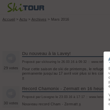
Accueil
>
Actu
>
Archives
> Mars 2016
Du nouveau à la Lavey!
Proposé par skitouring le 26.03.16 à 09:32 :: www.refuge-
29 votes
Pour cette saison de ski de printemps, le refuge de
permanente jusqu'au 17 avril voir plus si les conditi
»
Record Chamonix - Zermatt en 16 heures
Proposé par Lovegno le 23.03.16 à 17:17 :: www.lenouvelli
30 votes
Nouveau record Cham - Zermatt
»