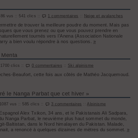
86 vus :: 541 clics ::
1 commentaires
::
Neige et avalanches
ermettre de trouver la meilleure poudre du moment. Mais pas
risques que vous prenez ou que vous pouvez prendre en
aturellement tournés vers l’Anena (Association Nationale
Jarry a bien voulu répondre à nos questions.
»
a Menta
 1700 clics ::
0 commentaires
::
Ski alpinisme
êches-Beaufort, cette fois aux côtés de Mathéo Jacquemoud.
ré le Nanga Parbat que cet hiver »
1087 vus :: 585 clics ::
3 commentaires
::
Alpinisme
l’Espagnol Alex Txikon, 34 ans, et le Pakistanais Ali Sadpara,
e du Nanga Parbat, le neuvième plus haut sommet du monde,
git-Baltistan, dans le Nord himalayen du Pakistan. Malade,
agnait, a renoncé à quelques dizaines de mètres du sommet.
»