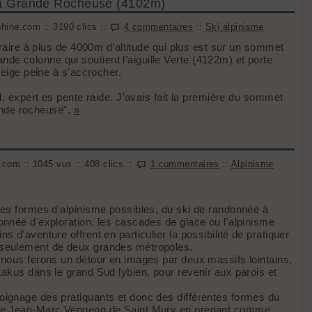
" la Grande Rocheuse (4102m)
hine.com :: 3190 clics ::
4 commentaires
::
Ski alpinisme
éraire à plus de 4000m d’altitude qui plus est sur un sommet
 colonne qui soutient l’aiguille Verte (4122m) et porte
neige peine à s’accrocher.
l, expert es pente raide. J’avais fait la première du sommet
rande rocheuse".
»
com :: 1045 vus :: 408 clics ::
1 commentaires
::
Alpinisme
les formes d'alpinisme possibles, du ski de randonnée à
onnée d'exploration, les cascades de glace ou l'alpinisme
 d'aventure offrent en particulier la possibilité de pratiquer
 seulement de deux grandes métropoles.
 nous ferons un détour en images par deux massifs lointains,
akus dans le grand Sud lybien, pour revenir aux parois et
oignage des pratiquants et donc des différentes formes du
uide Jean-Marc Vengeon de Saint Mury en prenant comme