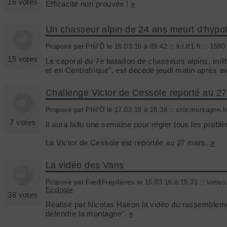
16 votes
Efficacité non prouvée !
»
Un chasseur alpin de 24 ans meurt d'hypo
Proposé par Phil'Ô le 18.03.16 à 09:42 :: lci.tf1.fr :: 1590
15 votes
Le caporal du 7e bataillon de chasseurs alpins, milit
et en Centrafrique", est décédé jeudi matin après a
Challenge Victor de Cessole reporté au 2
Proposé par Phil'Ô le 17.03.16 à 16:38 :: crocmontagne.bl
7 votes
Il aura fallu une semaine pour régler tous les problèm
La Victor de Cessole est reportée au 27 mars.
»
La vidéo des Vans
Proposé par FrediFreydieres le 15.03.16 à 15:31 :: vimeo.
Ecologie
38 votes
Réalisé par Nicolas Hairon la vidéo du rassembleme
défendre la montagne".
»