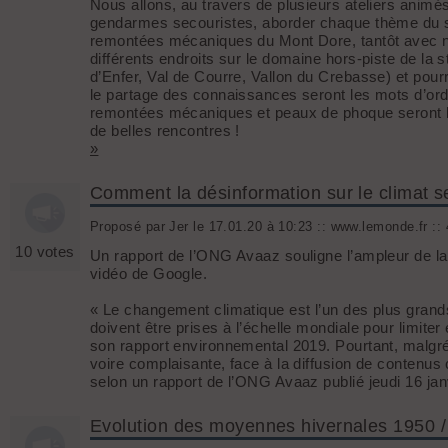
Nous allons, au travers de plusieurs ateliers animé
gendarmes secouristes, aborder chaque thème du s
remontées mécaniques du Mont Dore, tantôt avec n
différents endroits sur le domaine hors-piste de la
d’Enfer, Val de Courre, Vallon du Crebasse) et pourr
le partage des connaissances seront les mots d’ord
remontées mécaniques et peaux de phoque seront l’o
de belles rencontres !
»
Comment la désinformation sur le climat s
Proposé par Jer le 17.01.20 à 10:23 :: www.lemonde.fr :: 
10 votes
Un rapport de l’ONG Avaaz souligne l’ampleur de la 
vidéo de Google.
« Le changement climatique est l’un des plus gran
doivent être prises à l’échelle mondiale pour limiter
son rapport environnemental 2019. Pourtant, malgré
voire complaisante, face à la diffusion de contenu
selon un rapport de l’ONG Avaaz publié jeudi 16 jan
Evolution des moyennes hivernales 1950 