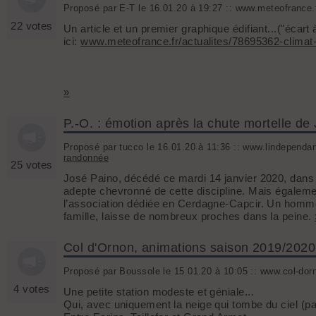
Proposé par E-T le 16.01.20 à 19:27 :: www.meteofrance.fr
22 votes
Un article et un premier graphique édifiant...("écart
ici:
www.meteofrance.fr/actualites/78695362-climat-
»
P.-O. : émotion après la chute mortelle de
Proposé par tucco le 16.01.20 à 11:36 :: www.lindependant
randonnée
25 votes
José Paino, décédé ce mardi 14 janvier 2020, dans 
adepte chevronné de cette discipline. Mais égalem
l’association dédiée en Cerdagne-Capcir. Un homme 
famille, laisse de nombreux proches dans la peine.
Col d'Ornon, animations saison 2019/2020
Proposé par Boussole le 15.01.20 à 10:05 :: www.col-dorn
4 votes
Une petite station modeste et géniale...
Qui, avec uniquement la neige qui tombe du ciel (pas