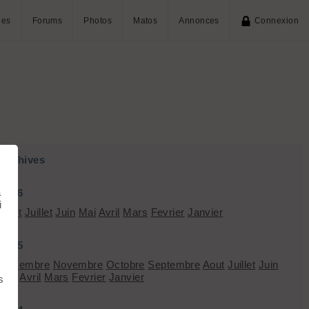
ies
Forums
Photos
Matos
Annonces
Connexion
Archives
à
2026
i
Aout
Juillet
Juin
Mai
Avril
Mars
Fevrier
Janvier
2025
Décembre
Novembre
Octobre
Septembre
Aout
Juillet
Juin
Mai
Avril
Mars
Fevrier
Janvier
s