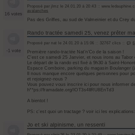
Proposé par jlmz le 24.01.20 à 20:43 :: www.ledauphine.c
avalanches
16 votes
Pas des Griffes, au sud de Valmeinier et du Crey 
Rando tractée samedi 25, venez prêter mai
Proposé par nat le 24.01.20 à 15:06 :: 32767 clics ::
6
-1 vote
Première rando-tractée Nat'n'Co de la saison !
C'est ce samedi 25 Janvier, et nous irons au Tabor
Le départ de la rando est fixé à 9h30 à Saint-Hono
Espace Comboire, parking du magasin Boulanger (à 
Il nous manque encore quelques personnes pour pouv
et rejoignez-nous ?
Vous pouvez vous inscrire ici pour nous informer d
h**ps://framadate.org/IOT3s4llRU8EnTd3
A bientot !
PS: c'est quoi un tractage ? voir ici les explication
Jo et ski alpinisme, un ressenti
Proposé par chris26 le 23.01.20 à 21:49 :: www.lequipe.fr 