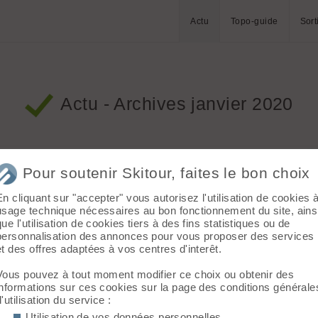
Actu
Topo-guide
Sort
Actu - Archives janvier 2020
 (Savoie)
Pour soutenir Skitour, faites le bon choix
r :: 3798 vus :: 2085 clics ::
0 commentaires
::
Neige et
En cliquant sur "accepter" vous autorisez l'utilisation de cookies 
é grièvement blessé dans une avalanche survenue à la
usage technique nécessaires au bon fonctionnement du site, ains
que l'utilisation de cookies tiers à des fins statistiques ou de
personnalisation des annonces pour vous proposer des services
et des offres adaptées à vos centres d'interêt.
s
Vous pouvez à tout moment modifier ce choix ou obtenir des
nwilderness.fr :: 3470 vus :: 581 clics ::
7 commentaires
::
informations sur ces cookies sur la page des conditions générale
d'utilisation du service :
 collectif Fier-Aravis ainsi que les associations Protégeons
Utilisation de vos données personnelles