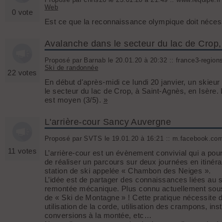
Web
0 vote
Est ce que la reconnaissance olympique doit néces
Avalanche dans le secteur du lac de Crop,
Proposé par Barnab le 20.01.20 à 20:32 :: france3-regions.
Ski de randonnée
22 votes
En début d'après-midi ce lundi 20 janvier, un skieu
le secteur du lac de Crop, à Saint-Agnès, en Isère
est moyen (3/5).
»
L'arrière-cour Sancy Auvergne
Proposé par SVTS le 19.01.20 à 16:21 :: m.facebook.com 
11 votes
L’arrière-cour est un évènement convivial qui a po
de réaliser un parcours sur deux journées en itinér
station de ski appelée « Chambon des Neiges ».
L’idée est de partager des connaissances liées au s
remontée mécanique. Plus connu actuellement sous l
de « Ski de Montagne » ! Cette pratique nécessite
utilisation de la corde, utilisation des crampons, ins
conversions à la montée, etc…