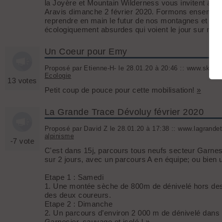
la Joyère et Mountain Wilderness vous invitent a
Aravis dimanche 2 février 2020. Formons ensemble 
reprendre en main le futur de nos montagnes et affi
écologiquement absurdes qui voient le jour sur nos t
Un Coeur pour Emy
Proposé par Etienne-H- le 28.01.20 à 20:46 :: www.skitour.
Ecologie
13 votes
Petit coup de pouce pour cette mobilisation!
»
La Grande Trace Dévoluy février 2020
Proposé par David Z le 28.01.20 à 17:38 :: www.lagrandetr
alpinisme
-7 vote
C'est dans 15j, parcours tous neufs secteur Garnes
sur 2 jours, avec un parcours A en équipe; ou bien u
Etape 1 : Samedi
1. Une montée sèche de 800m de dénivelé hors des
des deux coureurs.
Etape 2 : Dimanche
2. Un parcours d’environ 2 000 m de dénivelé dans u
Garnesier, sauvage et isolé !
»