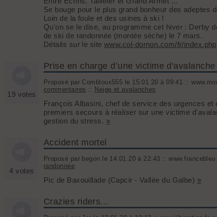
Entre Ecrins, Taillefer et Grand Armet ...
Se bouge pour le plus grand bonheur des adeptes de
Loin de la foule et des usines à ski !
Qu'on se le dise, au programme cet hiver : Derby des 
de ski de randonnée (montée sèche) le 7 mars.
Détails sur le site
www.col-dornon.com/fr/index.php
Prise en charge d’une victime d'avalanche
Proposé par Combloux555 le 15.01.20 à 09:41 :: www.mon
commentaires
::
Neige et avalanches
19 votes
François Albasini, chef de service des urgences e
premiers secours à réaliser sur une victime d'aval
gestion du stress.
»
Accident mortel
Proposé par begon le 14.01.20 à 22:43 :: www.francebleu.f
randonnée
4 votes
Pic de Baxouillade (Capcir - Vallée du Galbe)
»
Crazies riders...