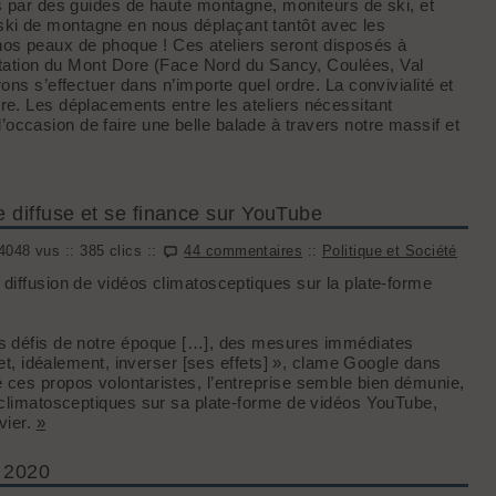
s par des guides de haute montagne, moniteurs de ski, et
ki de montagne en nous déplaçant tantôt avec les
os peaux de phoque ! Ces ateliers seront disposés à
 station du Mont Dore (Face Nord du Sancy, Coulées, Val
ons s’effectuer dans n’importe quel ordre. La convivialité et
re. Les déplacements entre les ateliers nécessitant
ccasion de faire une belle balade à travers notre massif et
e diffuse et se finance sur YouTube
4048 vus :: 385 clics ::
44 commentaires
::
Politique et Société
diffusion de vidéos climatosceptiques sur la plate-forme
ds défis de notre époque […], des mesures immédiates
 et, idéalement, inverser [ses effets] », clame Google dans
 ces propos volontaristes, l’entreprise semble bien démunie,
s climatosceptiques sur sa plate-forme de vidéos YouTube,
vier.
»
/ 2020