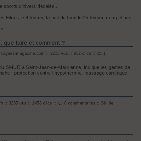
 sports d'hivers décalés...
Filons le 9 février, la nuit du fond le 25 février, compétition
»
 : que faire et comment ?
tagnes-magazine.com :: 2235 vus :: 932 clics ::
1
t du SMUR à Saint-Jean-de-Maurienne, indique les gestes de
anche : protection contre l'hypothermie, massage cardiaque,
r :: 3235 vus :: 1458 clics ::
0 commentaires
::
Ski de