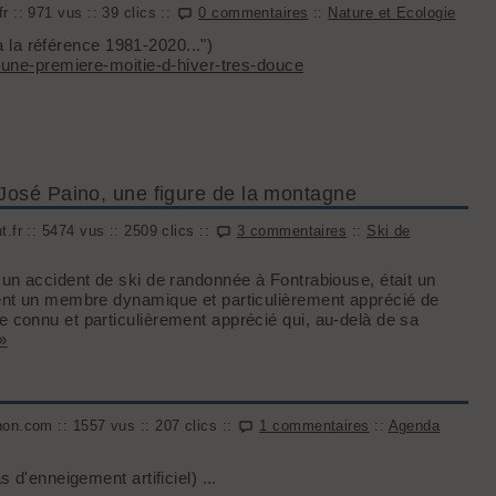
 :: 971 vus :: 39 clics ::
0 commentaires
::
Nature et Ecologie
 à la référence 1981-2020...")
une-premiere-moitie-d-hiver-tres-douce
 José Paino, une figure de la montagne
.fr :: 5474 vus :: 2509 clics ::
3 commentaires
::
Ski de
un accident de ski de randonnée à Fontrabiouse, était un
ent un membre dynamique et particulièrement apprécié de
connu et particulièrement apprécié qui, au-delà de sa
»
on.com :: 1557 vus :: 207 clics ::
1 commentaires
::
Agenda
 d'enneigement artificiel) ...