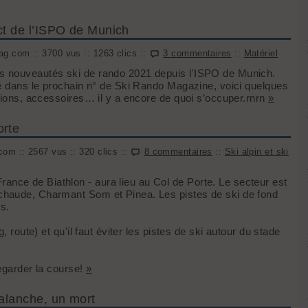
ct de l’ISPO de Munich
g.com :: 3700 vus :: 1263 clics ::
3 commentaires
::
Matériel
s nouveautés ski de rando 2021 depuis l'ISPO de Munich.
lé dans le prochain n° de Ski Rando Magazine, voici quelques
ations, accessoires… il y a encore de quoi s’occuper.rnrn
»
orte
om :: 2567 vus :: 320 clics ::
8 commentaires
::
Ski alpin et ski
nce de Biathlon - aura lieu au Col de Porte. Le secteur est
chaude, Charmant Som et Pinea. Les pistes de ski de fond
ns.
, route) et qu'il faut éviter les pistes de ski autour du stade
regarder la course!
»
alanche, un mort