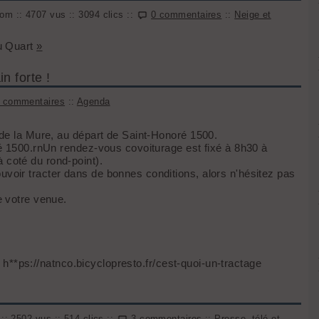
om :: 4707 vus :: 3094 clics ::
0 commentaires
::
Neige et
du Quart
»
n forte !
 commentaires
::
Agenda
 de la Mure, au départ de Saint-Honoré 1500.
ré 1500.rnUn rendez-vous covoiturage est fixé à 8h30 à
coté du rond-point).
oir tracter dans de bonnes conditions, alors n'hésitez pas
e votre venue.
s: h**ps://natnco.bicyclopresto.fr/cest-quoi-un-tractage
:: 2502 vus :: 514 clics ::
3 commentaires
::
Presse, télé et