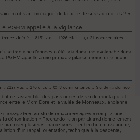
sairement s’accompagner de la perte de ses spécificités ?
»
 le PGHM appelle à la vigilance
francetvinfo.fr :: 8151 vus :: 1926 clics ::
21 commentaires
::
r d'une trentaine d'années a été pris dans une avalanche dans
. Le PGHM appelle à une grande vigilance même si le risque
:: 2127 vus :: 176 clics ::
3 commentaires
::
Ski de randonnée
ur but de rassembler des passionnés de ski de montagne et
ance entre le Mont Dore et la vallée de Monneaux, ancienne
ki hors-piste et au ski de randonnée après avoir pris une
a dénomination « Freerando », on parlait traditionnellement
 de maîtriser plusieurs manœuvres : recherche en avalanche,
tallation d’un rappel, orientation, technique à la descente,