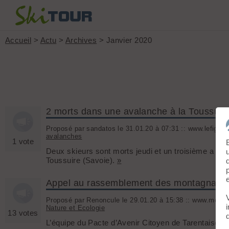
Accueil
>
Actu
>
Archives
> Janvier 2020
2 morts dans une avalanche à la Toussuire
Proposé par sandatos le 31.01.20 à 07:31 :: www.lefigaro.f
avalanches
1 vote
Deux skieurs sont morts jeudi et un troisième a ét
Toussuire (Savoie).
»
Appel au rassemblement des montagnard
Proposé par Renoncule le 29.01.20 à 15:38 :: www.mountai
Nature et Ecologie
13 votes
L’équipe du Pacte d’Avenir Citoyen de Tarentaise, le