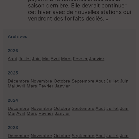
saison dernière
.
Elle devrait continuer
cet hiver avec de nouvelles stations qui
vendront des forfaits dédiés.
»
Archives
2026
Aout
Juillet
Juin
Mai
Avril
Mars
Fevrier
Janvier
2025
Décembre
Novembre
Octobre
Septembre
Aout
Juillet
Juin
Mai
Avril
Mars
Fevrier
Janvier
2024
Décembre
Novembre
Octobre
Septembre
Aout
Juillet
Juin
Mai
Avril
Mars
Fevrier
Janvier
2023
Décembre
Novembre
Octobre
Septembre
Aout
Juillet
Juin