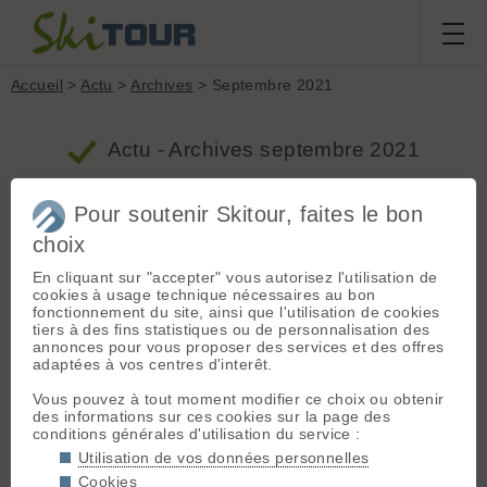
Accueil
>
Actu
>
Archives
> Septembre 2021
Actu - Archives septembre 2021
Pour soutenir Skitour, faites le bon
« Le Sommet des dieux » : Comment Jiro
Taniguchi est devenu un mangaka à part
choix
dans le cœur des Français
En cliquant sur "accepter" vous autorisez l'utilisation de
1 vote
cookies à usage technique nécessaires au bon
Proposé par Jer le 22.09.21 à 15:40 :: www.lemonde.fr ::
fonctionnement du site, ainsi que l'utilisation de cookies
906 vus ::
0 commentaires
::
Presse, télé et Web
tiers à des fins statistiques ou de personnalisation des
Découvert en France au milieu des années 1990,
annonces pour vous proposer des services et des offres
le dessinateur japonais mort en 2017 est considéré
adaptées à vos centres d'interêt.
comme une référence du manga et un géant de la
bande dessinée intimiste.
Vous pouvez à tout moment modifier ce choix ou obtenir
des informations sur ces cookies sur la page des
»
conditions générales d'utilisation du service :
Utilisation de vos données personnelles
Tuto pour devenir guide
Cookies