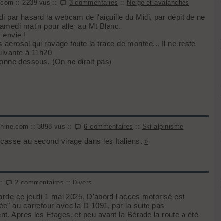
.com :: 2239 vus ::
3 commentaires
::
Neige et avalanches
di par hasard la webcam de l'aiguille du Midi, par dépit de ne
samedi matin pour aller au Mt Blanc.
t envie !
s aerosol qui ravage toute la trace de montée... Il ne reste
suivante à 11h20
ersonne dessous. (On ne dirait pas)
phine.com :: 3898 vus ::
6 commentaires
::
Ski alpinisme
casse au second virage dans les Italiens.
»
::
2 commentaires
::
Divers
rarde ce jeudi 1 mai 2025. D'abord l'acces motorisé est
e" au carrefour avec la D 1091, par la suite pas
t. Apres les Etages, et peu avant la Bérade la route a été