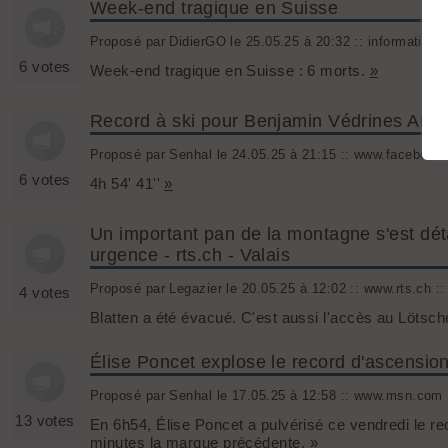
Week-end tragique en Suisse
Proposé par DidierGO le 25.05.25 à 20:32 :: information
6 votes
Week-end tragique en Suisse : 6 morts.
»
Record à ski pour Benjamin Védrines AR 
Proposé par Senhal le 24.05.25 à 21:15 :: www.facebook
6 votes
4h 54' 41''
»
Un important pan de la montagne s'est dét
urgence - rts.ch - Valais
Proposé par Legazier le 20.05.25 à 12:02 :: www.rts.ch :
4 votes
Blatten a été évacué. C'est aussi l'accès au Lötsch
Élise Poncet explose le record d'ascensio
Proposé par Senhal le 17.05.25 à 12:58 :: www.msn.com 
13 votes
En 6h54, Élise Poncet a pulvérisé ce vendredi le r
minutes la marque précédente.
»