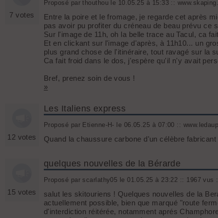
Proposé par thouthou le 10.05.25 à 15:33 :: www.skaping
7 votes
Entre la poire et le fromage, je regarde cet après mi
pas avoir pu profiter du créneau de beau prévu ce 
Sur l'image de 11h, oh la belle trace au Tacul, ca fai
Et en clickant sur l'image d'après, à 11h10... un gro
plus grand chose de l'itinéraire, tout ravagé sur la 
Ca fait froid dans le dos, j'espère qu'il n'y avait p
Bref, prenez soin de vous !
»
Les Italiens express
Proposé par Etienne-H- le 06.05.25 à 07:00 :: www.ledau
12 votes
Quand la chaussure carbone d'un célèbre fabricant 
quelques nouvelles de la Bérarde
Proposé par scarlathy05 le 01.05.25 à 23:22 :: 1967 vus 
15 votes
salut les skitouriens ! Quelques nouvelles de la Be
actuellement possible, bien que marqué "route fermé
d'interdiction réitérée, notamment aprés Champhoren