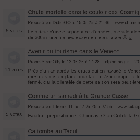
Chute mortelle dans le couloir des Cosmi
Proposé par DidierGO le 15.05.25 à 21:46 :: www.chamoni
5 votes
Le skieur d’une cinquantaine d’années, a chuté alors
de 300m lui a malheureusement était fatale 🤢
»
Avenir du tourisme dans le Veneon
Proposé par Olly le 13.05.25 à 17:28 :: alpinemag.fr :: 2
14 votes
Près d'un an après les crues qui on ravagé le Veneo
mesures mis en place pour faciliter/encourager le t
fermé, car la clientèle de cette saison sera peut êtr
Comme un samedi à la Grande Casse
Proposé par Etienne-H- le 12.05.25 à 07:55 :: www.ledau
5 votes
Faudrait prépositionner Choucas 73 au Col de la 
Ca tombe au Tacul