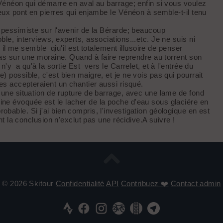
u Vénéon qui démarre en aval au barrage; enfin si vous voulez
ieux pont en pierres qui enjambe le Vénéon à semble-t-il tenu
s pessimiste sur l'avenir de la Bérarde; beaucoup
ble, interviews, experts, associations...etc. Je ne suis ni
is il me semble qiu'il est totalement illusoire de penser
 pas sur une moraine. Quand à faire reprendre au torrent son
n'y a qu'à la sortie Est vers le Carrelet, et à l'entrée du
) possible, c'est bien maigre, et je ne vois pas qui pourrait
ses accepteraient un chantier aussi risqué.
 une situation de rupture de barrage, avec une lame de fond
ine évoquée est le lacher de la poche d'eau sous glaciére en
bable. Si j'ai bien compris, l'investigation géologique
en est
ant la conclusion n'exclut pas une récidive.A suivre !
© 2026 Skitour
Confidentialité
API
Contribuez ❤️
Contact admin