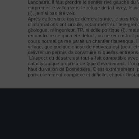
Lanchatra, il faut prendre le sentier rive gauche d
emprunter le vallon vers le refuge de la Lavey, le v
(!), je n'ai pas été voir.
Aprés cette visite assez démoralisante, je suis tré
d'informations ont circulé, notamment sur télé-greno
géologue, ni ingenieur, TP, ni édile politique (!), ma
reconstruire ce qui a été détruit, on ne reconstruit
cours normal,ça me parait un chantier titanesque. Il 
village, que quelque chose de nouveau est (peut-etre
délivrer un permis de construire ni quelles entrepri
L'aspect du désatre est tout-a-fait compatible avec
cataclysmique propre à ce type d'èvenement. L'orig
haut du vallon de Bonnepiere. C'est extremement pro
particulièrement complexe et difficile, et pour l'inst