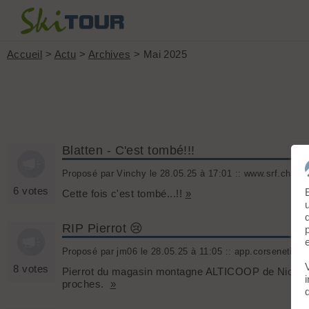
Accueil
>
Actu
>
Archives
> Mai 2025
Blatten - C'est tombé!!!
Proposé par Vinchy le 28.05.25 à 17:01 :: www.srf.ch :: 
6 votes
Cette fois c'est tombé...!!
»
RIP Pierrot 😢
Proposé par jm06 le 28.05.25 à 11:05 :: app.corsenetinfos
8 votes
Pierrot du magasin montagne ALTICOOP de Nice a d
proches.
»