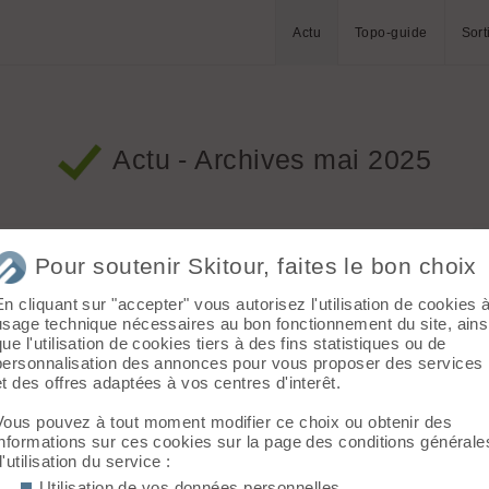
Actu
Topo-guide
Sort
Actu - Archives mai 2025
Pour soutenir Skitour, faites le bon choix
1849 vus ::
2 commentaires
::
Nature et Ecologie
En cliquant sur "accepter" vous autorisez l'utilisation de cookies 
usage technique nécessaires au bon fonctionnement du site, ains
que l'utilisation de cookies tiers à des fins statistiques ou de
personnalisation des annonces pour vous proposer des services
et des offres adaptées à vos centres d'interêt.
.corsica :: 3053 vus ::
6 commentaires
::
Alpinisme
Vous pouvez à tout moment modifier ce choix ou obtenir des
isparu. Toutes nos condoléances à sa famille et ses
informations sur ces cookies sur la page des conditions générale
d'utilisation du service :
Utilisation de vos données personnelles