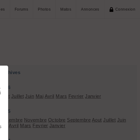
ies
Forums
Photos
Matos
Annonces
Connexion
Archives
à
2026
i
Aout
Juillet
Juin
Mai
Avril
Mars
Fevrier
Janvier
2025
Décembre
Novembre
Octobre
Septembre
Aout
Juillet
Juin
Mai
Avril
Mars
Fevrier
Janvier
s