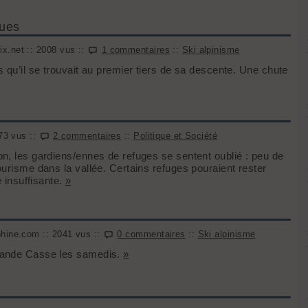
ques
x.net :: 2008 vus ::
1 commentaires
::
Ski alpinisme
 qu’il se trouvait au premier tiers de sa descente. Une chute
073 vus ::
2 commentaires
::
Politique et Société
n, les gardiens/ennes de refuges se sentent oublié : peu de
ourisme dans la vallée. Certains refuges pouraient rester
e insuffisante.
»
phine.com :: 2041 vus ::
0 commentaires
::
Ski alpinisme
Grande Casse les samedis.
»