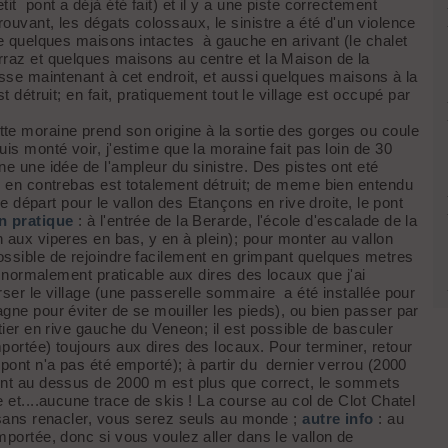
it pont a déjà été fait) et il y a une piste correctement
ouvant, les dégats colossaux, le sinistre a été d'un violence
que quelques maisons intactes à gauche en arivant (le chalet
rraz et quelques maisons au centre et la Maison de la
asse maintenant à cet endroit, et aussi quelques maisons à la
t détruit; en fait, pratiquement tout le village est occupé par
te moraine prend son origine à la sortie des gorges ou coule
is monté voir, j'estime que la moraine fait pas loin de 30
ne une idée de l'ampleur du sinistre. Des pistes ont eté
ng en contrebas est totalement détruit; de meme bien entendu
 de départ pour le vallon des Etançons en rive droite, le pont
 pratique
: à l'entrée de la Berarde, l'école d'escalade de la
n aux viperes en bas, y en à plein); pour monter au vallon
ossible de rejoindre facilement en grimpant quelques metres
er normalement praticable aux dires des locaux que j'ai
rser le village (une passerelle sommaire a été installée pour
gne pour éviter de se mouiller les pieds), ou bien passer par
ntier en rive gauche du Veneon; il est possible de basculer
portée) toujours aux dires des locaux. Pour terminer, retour
 pont n'a pas été emporté); à partir du dernier verrou (2000
ment au dessus de 2000 m est plus que correct, le sommets
e et....aucune trace de skis ! La course au col de Clot Chatel
u sans renacler, vous serez seuls au monde ;
autre info
: au
mportée, donc si vous voulez aller dans le vallon de