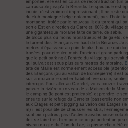
emportée, elle est en cours de reconstruction (un pet
carrossable jusqu'à la Berarde. Le spectacle est épr
inouie, c'est vraiment impressionant ; Il ne reste 
du club montagne belge notamment), puis l'hotel tai
montagne, frolée par le nouveau lit du torrent qui p
sortie Est en direction du Carrelet. 80% du village es
une gigantesque moraine faite de terre, de sable,
de blocs plus ou moins monstrueux et de galets, cet
le torrent des Etançons en haut de la Bérarde. Je su
metres d'épaisseur au point le plus haut, ce qui don
tracées pour circuler, mais l'ancien et grand parki
que le petit parking à l'entrée du village qui servait
qui suivait est sous plusieurs metres de moraine.
En
tete de Maille est normalement accessible (attentio
des Etançons (ou au vallon de Bonnepierre) il est p
sur la moraine le sentier habituel rive droite, senti
interrogé. Pour aller au Carrelet, vous pouvez trave
passer la rivière au niveau de la Maison de la Monta
le camping (le pont est praticable) et prendre le se
ensuite sur le refuge du Carrelet (passerelle non em
aux Etages et petit jogging au vallon des Etages (le
m) il est possible de chausser les skis, l'enneige
sont bien platrés, pas d'activité avalacheuse notabl
doit se faire trés bien pour ceux qui portent un pe
niveau du gite du Plan du Lac, la passerelle a été e