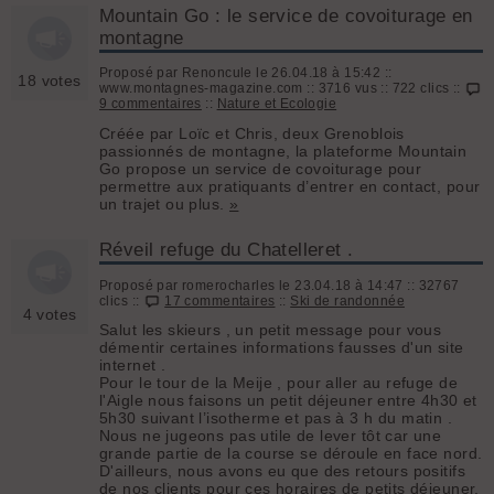
Mountain Go : le service de covoiturage en
montagne
Proposé par Renoncule le 26.04.18 à 15:42 ::
18 votes
www.montagnes-magazine.com :: 3716 vus :: 722 clics ::
9 commentaires
::
Nature et Ecologie
Créée par Loïc et Chris, deux Grenoblois
passionnés de montagne, la plateforme Mountain
Go propose un service de covoiturage pour
permettre aux pratiquants d’entrer en contact, pour
un trajet ou plus.
»
Réveil refuge du Chatelleret .
Proposé par romerocharles le 23.04.18 à 14:47 :: 32767
clics ::
17 commentaires
::
Ski de randonnée
4 votes
Salut les skieurs , un petit message pour vous
démentir certaines informations fausses d'un site
internet .
Pour le tour de la Meije , pour aller au refuge de
l'Aigle nous faisons un petit déjeuner entre 4h30 et
5h30 suivant l’isotherme et pas à 3 h du matin .
Nous ne jugeons pas utile de lever tôt car une
grande partie de la course se déroule en face nord.
D'ailleurs, nous avons eu que des retours positifs
de nos clients pour ces horaires de petits déjeuner.