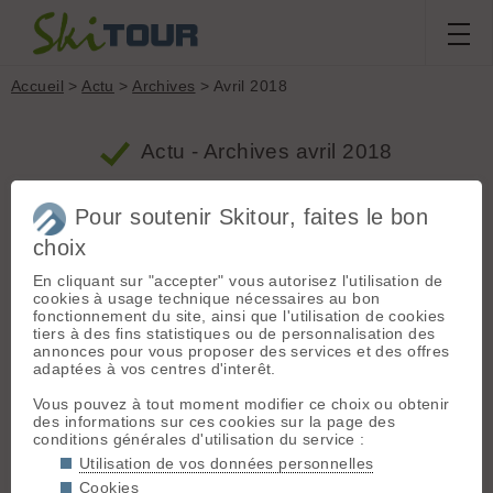
Accueil
>
Actu
>
Archives
> Avril 2018
Actu - Archives avril 2018
Pour soutenir Skitour, faites le bon
Alpinisme : quatre morts sur la haute route
Chamonix - Zermatt
choix
En cliquant sur "accepter" vous autorisez l'utilisation de
Proposé par jean le 30.04.18 à 21:10 :: www.francebleu.fr ::
9 votes
5415 vus :: 3527 clics ::
0 commentaires
::
Ski de
cookies à usage technique nécessaires au bon
randonnée
fonctionnement du site, ainsi que l'utilisation de cookies
tiers à des fins statistiques ou de personnalisation des
Alpinisme : quatre morts sur la haute route
annonces pour vous proposer des services et des offres
Chamonix - Zermatt
»
adaptées à vos centres d'interêt.
Une femme décède en chutant à ski en
Vous pouvez à tout moment modifier ce choix ou obtenir
des informations sur ces cookies sur la page des
Savoie sur la commune de Valloire
conditions générales d'utilisation du service :
Proposé par jean le 30.04.18 à 21:09 :: www.francebleu.fr ::
Utilisation de vos données personnelles
20 votes
5797 vus :: 4002 clics ::
0 commentaires
::
Ski de
Cookies
randonnée