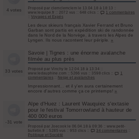
Proposé par clemclemclem le 13.04.18 à 18:13 ::
4 votes
www.lequipe.fr :: 2072 vus :: 648 clics ::
1 commentaires
::
Voyages et Expés
Les deux skieurs français Xavier Ferrand et Bruno
Garban sont partis en expédition ski de randonnée
dans le Nord de la Norvège, à travers les Alpes de
Lyngen. Ils nous racontent leur périple.
»
Savoie | Tignes : une énorme avalanche
filmée au plus près
Proposé par Vinchy le 12.04.18 à 13:34 ::
33 votes
www.ledauphine.com :: 5266 vus :: 3598 clics ::
1
commentaires
::
Neige et avalanches
Impressionnant... et il y'en aura certainement
encore d'autres comme ça ce printemps!
»
Alpe d'Huez : Laurent Wauquiez s'extasie
pour le festival Tomorrowland à hauteur de
400 000 euros
-31 vote
Proposé par Joecook le 06.04.18 à 09:36 :: www.petit-
bulletin.fr :: 5285 vus :: 953 clics ::
34 commentaires
::
Politique et Société