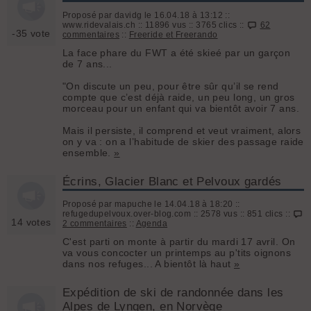
Proposé par davidg le 16.04.18 à 13:12 ::
www.ridevalais.ch :: 11896 vus :: 3765 clics ::
62
-35 vote
commentaires
::
Freeride et Freerando
La face phare du FWT a été skieé par un garçon
de 7 ans...
"On discute un peu, pour être sûr qu’il se rend
compte que c’est déjà raide, un peu long, un gros
morceau pour un enfant qui va bientôt avoir 7 ans.
Mais il persiste, il comprend et veut vraiment, alors
on y va : on a l’habitude de skier des passage raide
ensemble.
»
Écrins, Glacier Blanc et Pelvoux gardés
Proposé par mapuche le 14.04.18 à 18:20 ::
refugedupelvoux.over-blog.com :: 2578 vus :: 851 clics ::
14 votes
2 commentaires
::
Agenda
C'est parti on monte à partir du mardi 17 avril. On
va vous concocter un printemps au p'tits oignons
dans nos refuges... A bientôt là haut
»
Expédition de ski de randonnée dans les
Alpes de Lyngen, en Norvège