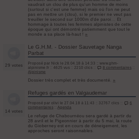
vaudrait un clou de plus qu'un homme de moins
(surtout si c'est une femme) mais où l'on ne peut
pas en mettre un (clou), si le premier ne veut pas
treuiller le second sur 1000m d'de paroi… Et
hommage à toutes les femmes alpinistes de cette
époque qui ont démontré patiemment que tout le
monde a sa place là-haut !
»
Le G.H.M. - Dossier Sauvetage Nanga
Parbat
Proposé par Nick le 28.04.18 à 14:33 :: www.ghm-
29 votes
alpinisme.fr :: 4625 vus :: 2210 clics ::
8 commentaires
::
Alpinisme
Dossier très complet et très documenté.
»
Refuges gardés en Valgaudemar
Proposé par olivi le 27.04.18 à 11:43 :: 32767 clics ::
6
commentaires
::
Agenda
14 votes
Le refuge de Chabournéou sera gardé à partir du
28 avril et le Pigeonnier à partir du 5 mai, la route
du Gioberney est en cours de déneigement, les
approches seront raisonnables.