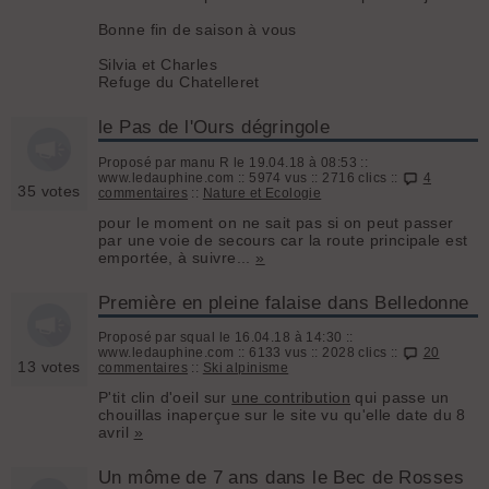
Bonne fin de saison à vous
Silvia et Charles
Refuge du Chatelleret
le Pas de l'Ours dégringole
Proposé par manu R le 19.04.18 à 08:53 ::
www.ledauphine.com :: 5974 vus :: 2716 clics ::
4
35 votes
commentaires
::
Nature et Ecologie
pour le moment on ne sait pas si on peut passer
par une voie de secours car la route principale est
emportée, à suivre...
»
Première en pleine falaise dans Belledonne
Proposé par squal le 16.04.18 à 14:30 ::
www.ledauphine.com :: 6133 vus :: 2028 clics ::
20
13 votes
commentaires
::
Ski alpinisme
P'tit clin d'oeil sur
une contribution
qui passe un
chouillas inaperçue sur le site vu qu'elle date du 8
avril
»
Un môme de 7 ans dans le Bec de Rosses