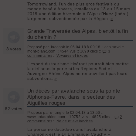
Tomorrowland, l'un des plus gros festivals du
monde basé à Anvers, installera du 13 au 15 mars
2019 une édition hivernale à l'Alpe d'Huez (Isère),
largement subventionnée par la Région.
»
Grande Traversée des Alpes, bientôt la fin
du chemin ?
Proposé par Joecook le 06.04.18 à 09:18 :: eco-savoie-
8 votes
mont-blanc.com :: 4544 vus :: 1690 clics ::
3
commentaires
::
Voyages et Expés
L’expert du tourisme itinérant pourrait bien mettre
la clef sous la porte si les Régions Sud et
Auvergne-Rhône Alpes ne renouvellent pas leurs
subventions.
»
Un décès par avalanche sous la pointe
Alphonse-Favre, dans le secteur des
Aiguilles rouges
62 votes
Proposé par e-jungle le 02.04.18 à 13:56 ::
www.ledauphine.com :: 10752 vus :: 4825 clics ::
2
commentaires
::
Neige et avalanches
La personne décédée dans l'avalanche à
Chamonix est le Dr Emmanuel Cauchy
»