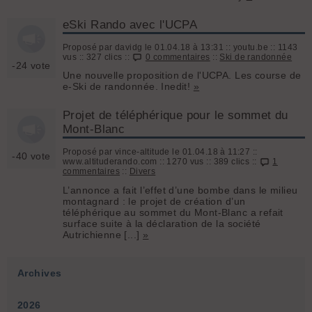
eSki Rando avec l'UCPA
Proposé par davidg le 01.04.18 à 13:31 :: youtu.be :: 1143
vus :: 327 clics ::
0 commentaires
::
Ski de randonnée
-24 vote
Une nouvelle proposition de l'UCPA. Les course de
e-Ski de randonnée. Inedit!
»
Projet de téléphérique pour le sommet du
Mont-Blanc
Proposé par vince-altitude le 01.04.18 à 11:27 ::
-40 vote
www.altituderando.com :: 1270 vus :: 389 clics ::
1
commentaires
::
Divers
L’annonce a fait l’effet d’une bombe dans le milieu
montagnard : le projet de création d’un
téléphérique au sommet du Mont-Blanc a refait
surface suite à la déclaration de la société
Autrichienne [...]
»
Archives
2026