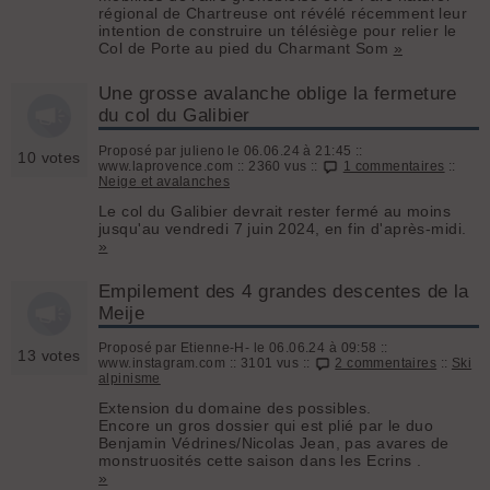
régional de Chartreuse ont révélé récemment leur
intention de construire un télésiège pour relier le
Col de Porte au pied du Charmant Som
»
Une grosse avalanche oblige la fermeture
du col du Galibier
Proposé par julieno le 06.06.24 à 21:45 ::
10 votes
www.laprovence.com :: 2360 vus ::
1 commentaires
::
Neige et avalanches
Le col du Galibier devrait rester fermé au moins
jusqu'au vendredi 7 juin 2024, en fin d'après-midi.
»
Empilement des 4 grandes descentes de la
Meije
Proposé par Etienne-H- le 06.06.24 à 09:58 ::
13 votes
www.instagram.com :: 3101 vus ::
2 commentaires
::
Ski
alpinisme
Extension du domaine des possibles.
Encore un gros dossier qui est plié par le duo
Benjamin Védrines/Nicolas Jean, pas avares de
monstruosités cette saison dans les Ecrins .
»