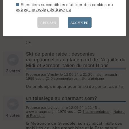
Sites tiers succeptibles d'utiliser des cookies ou
Inondations et accès La Berarde
»
autres méthodes de tracking
Avalanche au dôme des écrins 15 impliqués
REFUSER
ACCEPTER
Proposé par laubrac73 le 17.06.24 à 08:44 ::
www.laprovence.com :: 3720 vus ::
4 commentaires
::
6 votes
Neige et avalanches
;
»
Ski de pente raide : descentes
exceptionnelles en face nord de l’Aiguille du
Midi et versant italien du mont Blanc
2 votes
Proposé par Vinchy le 12.06.24 à 21:30 :: alpinemag.fr ::
1999 vus ::
0 commentaires
::
Ski alpinisme
Un printemps majeur pour le ski de pente raide !
»
un telesiege au charmant som?
Proposé par jayjayemr le 12.06.24 à 11:45 ::
www.change.org :: 1979 vus ::
1 commentaires
::
Nature
4 votes
et Ecologie
la Métropole de Grenoble, son syndicat mixte des
mobilités de l’aire grenobloise et le Parc naturel