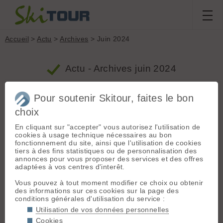
Accueil
>
Actu
>
Archives
> Juin 2024
Actu - Archives juin 2024
Pour soutenir Skitour, faites le bon
L'ampleur des dégats à La Bérarde
choix
Proposé par cm38660 le 29.06.24 à 12:52 ::
www.francetvinfo.fr :: 2167 vus ::
1 commentaires
::
En cliquant sur "accepter" vous autorisez l'utilisation de
7 votes
Nature et Ecologie
cookies à usage technique nécessaires au bon
fonctionnement du site, ainsi que l'utilisation de cookies
Vendredi 28 juin, les habitants de La Bérarde, en
tiers à des fins statistiques ou de personnalisation des
Isère, ont découvert l'ampleur des dégâts laissés
annonces pour vous proposer des services et des offres
par les crues qui ont touché leur commune. Le
adaptées à vos centres d'interêt.
hameau a été défiguré par un torrent de pierres
»
Vous pouvez à tout moment modifier ce choix ou obtenir
Inondations et accès La Berarde
des informations sur ces cookies sur la page des
conditions générales d'utilisation du service :
Proposé par riton73 le 21.06.24 à 13:26 :: france3-
Utilisation de vos données personnelles
regions.francetvinfo.fr :: 3988 vus ::
8 commentaires
::
11 votes
Divers
Cookies