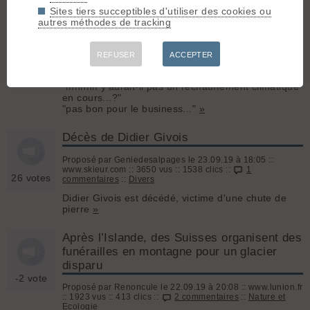
temps?
Sites tiers succeptibles d'utiliser des cookies ou
autres méthodes de tracking
Proposé par stephdemau le 24.09.19 à 16:43 ::
-4 vote
www.ledauphine.com :: 4877 vus :: 934 clics ::
48
commentaires
::
Nature et Ecologie
REFUSER
ACCEPTER
Deux canicules, une sécheresse en cours et la
station de Tignes qui revient sur terre...
"mhhhh y'aurait-il pas un réchauffement climatique
en cours...?"
"pas bon pour le business..."
»
Décès de Didier Givois
Proposé par Geniedesalpages le 23.09.19 à 18:05 ::
www.skieur.com :: 3650 vus :: 1538 clics ::
1
26 votes
commentaires
::
Divers
Didier Givois est décédé, victime d'une chute de
pierre
»
Après l’Islande, des Suisses organisent des
funérailles en montagne pour un glacier
disparu
-2 vote
Proposé par Renoncule le 22.09.19 à 20:08 :: www.lunion.fr
:: 1923 vus :: 413 clics ::
2 commentaires
::
Nature et
Ecologie