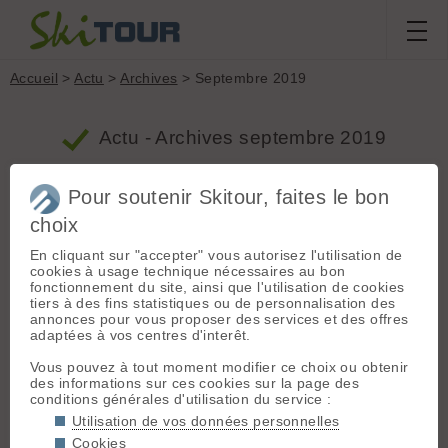
Accueil
>
Actu
>
Archives
> Septembre 2019
Actu - Archives septembre 2019
Pour soutenir Skitour, faites le bon
«Les Andes sont l’une des régions du
monde où la fonte des glaces est la plus
choix
rapide»
En cliquant sur "accepter" vous autorisez l'utilisation de
-8 vote
cookies à usage technique nécessaires au bon
Proposé par Jer le 27.09.19 à 15:42 :: www.liberation.fr ::
fonctionnement du site, ainsi que l'utilisation de cookies
2697 vus :: 494 clics ::
18 commentaires
::
Nature et
tiers à des fins statistiques ou de personnalisation des
Ecologie
annonces pour vous proposer des services et des offres
Dans la chaîne sud-américaine, le recul des
adaptées à vos centres d'interêt.
glaciers s'est accéléré depuis l'an 2000 selon une
étude publiée mi-septembre dans «Nature
Vous pouvez à tout moment modifier ce choix ou obtenir
Geoscience». Explications avec la glaciologue Ines
des informations sur ces cookies sur la page des
Dussaillant.
»
conditions générales d'utilisation du service :
Utilisation de vos données personnelles
Grande Motte d'automne... pour combien de
Cookies