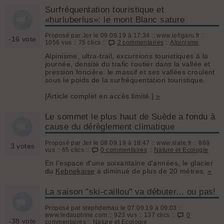
Surfréquentation touristique et
«hurluberlus»: le mont Blanc sature
Proposé par Jer le 09.09.19 à 17:34 :: www.lefigaro.fr ::
-16 vote
1056 vus :: 75 clics ::
2 commentaires
::
Alpinisme
Alpinisme, ultra-trail, excursions touristiques à la
journée, densité du trafic routier dans la vallée et
pression foncière: le massif et ses vallées croulent
sous le poids de la surfréquentation touristique.
[Article complet en accès limité.]
»
Le sommet le plus haut de Suède a fondu à
cause du dérèglement climatique
Proposé par Jer le 08.09.19 à 18:47 :: www.slate.fr :: 869
3 votes
vus :: 65 clics ::
0 commentaires
::
Nature et Ecologie
En l'espace d'une soixantaine d'années, le glacier
du
Kebnekaise
a diminué de plus de 20 mètres.
»
La saison "ski-caillou" va débuter... ou pas!
Proposé par stephdemau le 07.09.19 à 09:03 ::
www.ledauphine.com :: 923 vus :: 137 clics ::
0
-38 vote
commentaires
::
Nature et Ecologie