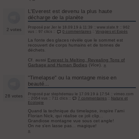
L'Everest est devenu la plus haute
décharge de la planète
Proposé par Jer le 18.09.19 à 11:39 :: www.slate.fr :: 962
2 votes
vus :: 97 clics ::
0 commentaires
::
Voyages et Expés
La fonte des glaces révèle que le sommet est
recouvert de corps humains et de tonnes de
déchets.
Cf. aussi
Everest Is Melting, Revealing Tons of
Garbage and Human Bodies
(
Vice
).
»
"Timelapse" ou la montagne mise en
beauté...
Proposé par stephdemau le 17.09.19 à 17:54 :: vimeo.com
28 votes
:: 2054 vus :: 711 clics ::
7 commentaires
::
Nature et
Ecologie
Quand la technique du timelapse, inspire l'ami
Florian Nick, qui réalise ce joli clip...
Grandiose montagne vue sous cet angle!
On ne s'en lasse pas... magique!
»