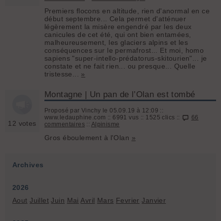
Premiers flocons en altitude, rien d'anormal en ce
début septembre... Cela permet d'atténuer
légèrement la misère engendré par les deux
canicules de cet été, qui ont bien entamées,
malheureusement, les glaciers alpins et les
conséquences sur le permafrost... Et moi, homo
sapiens "super-intello-prédatorus-skitourien"... je
constate et ne fait rien... ou presque... Quelle
tristesse...
»
Montagne | Un pan de l’Olan est tombé
Proposé par Vinchy le 05.09.19 à 12:09 ::
www.ledauphine.com :: 6991 vus :: 1525 clics ::
66
12 votes
commentaires
::
Alpinisme
Gros éboulement à l'Olan
»
Archives
2026
Aout
Juillet
Juin
Mai
Avril
Mars
Fevrier
Janvier