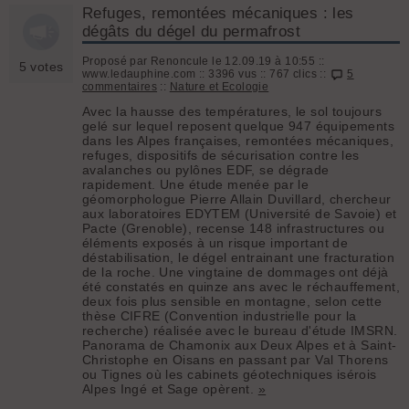
Refuges, remontées mécaniques : les
dégâts du dégel du permafrost
Proposé par Renoncule le 12.09.19 à 10:55 ::
5 votes
www.ledauphine.com :: 3396 vus :: 767 clics ::
5
commentaires
::
Nature et Ecologie
Avec la hausse des températures, le sol toujours
gelé sur lequel reposent quelque 947 équipements
dans les Alpes françaises, remontées mécaniques,
refuges, dispositifs de sécurisation contre les
avalanches ou pylônes EDF, se dégrade
rapidement. Une étude menée par le
géomorphologue Pierre Allain Duvillard, chercheur
aux laboratoires EDYTEM (Université de Savoie) et
Pacte (Grenoble), recense 148 infrastructures ou
éléments exposés à un risque important de
déstabilisation, le dégel entrainant une fracturation
de la roche. Une vingtaine de dommages ont déjà
été constatés en quinze ans avec le réchauffement,
deux fois plus sensible en montagne, selon cette
thèse CIFRE (Convention industrielle pour la
recherche) réalisée avec le bureau d'étude IMSRN.
Panorama de Chamonix aux Deux Alpes et à Saint-
Christophe en Oisans en passant par Val Thorens
ou Tignes où les cabinets géotechniques isérois
Alpes Ingé et Sage opèrent.
»