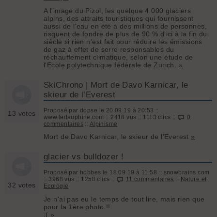
A l'image du Pizol, les quelque 4 000 glaciers
alpins, des attraits touristiques qui fournissent
aussi de l'eau en été à des millions de personnes,
risquent de fondre de plus de 90 % d'ici à la fin du
siècle si rien n'est fait pour réduire les émissions
de gaz à effet de serre responsables du
réchauffement climatique, selon une étude de
l'Ecole polytechnique fédérale de Zurich.
»
SkiChrono | Mort de Davo Karnicar, le
skieur de l’Everest
Proposé par dopse le 20.09.19 à 20:53 ::
13 votes
www.ledauphine.com :: 2418 vus :: 1113 clics ::
0
commentaires
::
Alpinisme
Mort de Davo Karnicar, le skieur de l’Everest
»
glacier vs bulldozer !
Proposé par hobbes le 18.09.19 à 11:58 :: snowbrains.com
:: 3968 vus :: 1258 clics ::
11 commentaires
::
Nature et
32 votes
Ecologie
Je n'ai pas eu le temps de tout lire, mais rien que
pour la 1ère photo !!
:(
»