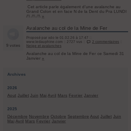
Cet article parle également d'une avalanche au
Grand Colon et en face N de la Dent du Pra LUNDI
/!\ /!\ /!\
»
Avalanche au col de la Mine de Fer
Proposé par xdo le 01.02.26 à 17:47 ::
www.ledauphine.com :: 2727 vus ::
2 commentaires
::
9 votes
Neige et avalanches
Avalanche au col de la Mine de Fer ce Samedi 31
Janvier
»
Archives
2026
Aout
Juillet
Juin
Mai
Avril
Mars
Fevrier
Janvier
2025
Décembre
Novembre
Octobre
Septembre
Aout
Juillet
Juin
Mai
Avril
Mars
Fevrier
Janvier