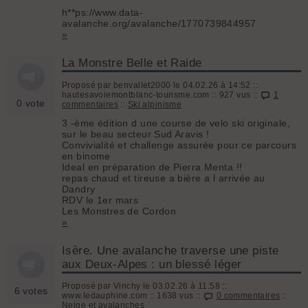
h**ps://www.data-
avalanche.org/avalanche/1770739844957
»
La Monstre Belle et Raide
Proposé par benvallet2000 le 04.02.26 à 14:52 ::
hautesavoiemontblanc-tourisme.com :: 927 vus ::
1
0 vote
commentaires
::
Ski alpinisme
3 -ème édition d une course de velo ski originale,
sur le beau secteur Sud Aravis !
Convivialité et challenge assurée pour ce parcours
en binome
Ideal en préparation de Pierra Menta !!
repas chaud et tireuse a bière a l arrivée au
Dandry
RDV le 1er mars
Les Monstres de Cordon
»
Isère. Une avalanche traverse une piste
aux Deux-Alpes : un blessé léger
Proposé par Vinchy le 03.02.26 à 11:58 ::
6 votes
www.ledauphine.com :: 1638 vus ::
0 commentaires
::
Neige et avalanches