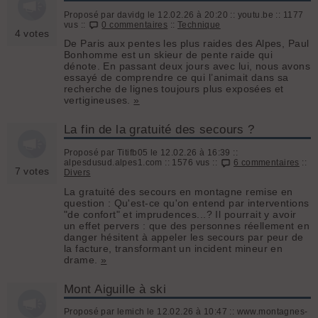
Proposé par davidg le 12.02.26 à 20:20 :: youtu.be :: 1177
vus ::
0 commentaires
::
Technique
4 votes
De Paris aux pentes les plus raides des Alpes, Paul
Bonhomme est un skieur de pente raide qui
dénote. En passant deux jours avec lui, nous avons
essayé de comprendre ce qui l’animait dans sa
recherche de lignes toujours plus exposées et
vertigineuses.
»
La fin de la gratuité des secours ?
Proposé par Titifb05 le 12.02.26 à 16:39 ::
alpesdusud.alpes1.com :: 1576 vus ::
6 commentaires
::
7 votes
Divers
La gratuité des secours en montagne remise en
question : Qu'est-ce qu'on entend par interventions
"de confort" et imprudences...? Il pourrait y avoir
un effet pervers : que des personnes réellement en
danger hésitent à appeler les secours par peur de
la facture, transformant un incident mineur en
drame.
»
Mont Aiguille à ski
Proposé par lemich le 12.02.26 à 10:47 :: www.montagnes-