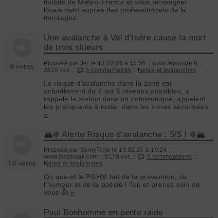
mobile de Météo-France et vous renseigner
localement auprès des professionnels de la
montagne.
Une avalanche à Val d’Isère cause la mort
de trois skieurs
Proposé par Jer le 13.02.26 à 15:55 :: www.lemonde.fr ::
6 votes
2810 vus ::
5 commentaires
::
Neige et avalanches
Le risque d’avalanche dans la zone est
actuellement de 4 sur 5 niveaux possibles, a
rappelé la station dans un communiqué, appelant
les pratiquants à rester dans les zones sécurisées.
»
🏔️❄️ Alerte Risque d’avalanche : 5/5 ! ❄️🏔️
Proposé par SamyTerje le 13.02.26 à 10:24 ::
www.facebook.com :: 3178 vus ::
3 commentaires
::
10 votes
Neige et avalanches
Ou quand le PGHM fait de la prévention, de
l'humour et de la poésie ! Top et prenez soin de
vous 👍
»
Paul Bonhomme en pente raide