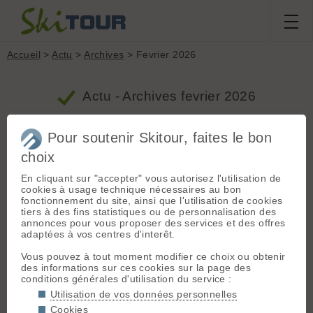
Accueil
>
Actu
>
Archives
> Fevrier 2026
Actu - Archives fevrier 2026
Pour soutenir Skitour, faites le bon
Ski de randonnée et stations de ski
choix
Proposé par DidierGO le 25.02.26 à 13:09 :: www.lefigaro.fr
:: 1811 vus ::
3 commentaires
::
Ski de randonnée
En cliquant sur "accepter" vous autorisez l'utilisation de
2 votes
cookies à usage technique nécessaires au bon
"Certains jouent sur l’ignorance" : les incivilités de
fonctionnement du site, ainsi que l'utilisation de cookies
certains skieurs de randonnée exaspèrent les
tiers à des fins statistiques ou de personnalisation des
stations.Au cœur des Pyrénées, la cohabitation
annonces pour vous proposer des services et des offres
entre skieurs alpins et adeptes du ski de
adaptées à vos centres d'interêt.
randonnée devient de plus en plus tendue.
»
Vous pouvez à tout moment modifier ce choix ou obtenir
Avalanche en Haute-Savoie : deux skieuses
des informations sur ces cookies sur la page des
périssent à La Chapelle d’Abondance
conditions générales d'utilisation du service :
Utilisation de vos données personnelles
Proposé par Jer le 24.02.26 à 21:57 :: www.lemonde.fr ::
5 votes
Cookies
2244 vus ::
0 commentaires
::
Neige et avalanches