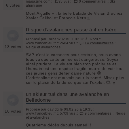
magazine.com :: 1195 vus ::
0 commentaires
::
Ski
6 votes
alpinisme
Mont Aiguille » : la belle balade de Vivian Bruchez,
Xavier Cailhol et François Kern
»
Risque d'avalanches passe à 4 en Isère.
Proposé par Rahanx32 le 11.02.26 à 07:28 ::
www.francebleu.fr :: 2684 vus ::
14 commentaires
::
13 votes
Neige et avalanches
SVP, c'est le vacances pour certains, nous avons
tous vu que cette année est dangereuse. Soyez
ainsi prudent. La vie est bien trop précieuse et
l'humain est une espèce fragile, marre de voir tout
ces jeunes gens défier dame nature 😥.
L'adrénaline est mauvais pour la santé. Misez plus
sur le plaisir de la durée que sur l'exploit 😉.
»
un skieur tué dans une avalanche en
Belledonne
Proposé par davidg le 09.02.26 à 19:35 ::
16 votes
www.francebleu.fr :: 5709 vus ::
9 commentaires
::
Neige
et avalanches
Quatrième décès depuis samedi !