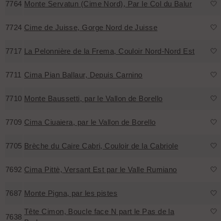
7764
Monte Servatun (Cime Nord), Par le Col du Balur
🤍
7724
Cime de Juisse, Gorge Nord de Juisse
🤍
7717
La Pelonnière de la Frema, Couloir Nord-Nord Est
🤍
7711
Cima Pian Ballaur, Depuis Carnino
🤍
7710
Monte Baussetti, par le Vallon de Borello
🤍
7709
Cima Ciuaiera, par le Vallon de Borello
🤍
7705
Brèche du Caire Cabri, Couloir de la Cabriole
🤍
7692
Cima Pittè, Versant Est par le Valle Rumiano
🤍
7687
Monte Pigna, par les pistes
🤍
Tête Cimon, Boucle face N part le Pas de la
🤍
7638