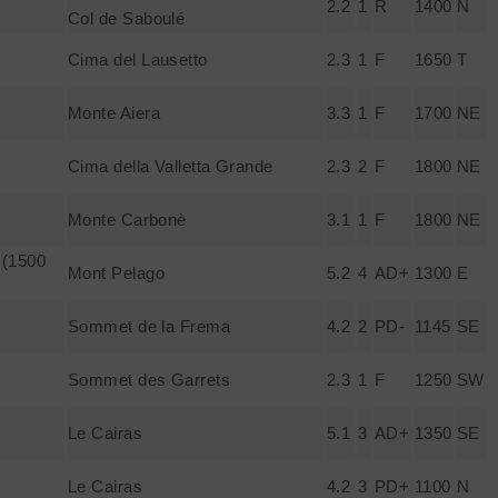
2.2
1
R
1400
N
Col de Saboulé
Cima del Lausetto
2.3
1
F
1650
T
Monte Aiera
3.3
1
F
1700
NE
Cima della Valletta Grande
2.3
2
F
1800
NE
Monte Carbonè
3.1
1
F
1800
NE
 (1500
Mont Pelago
5.2
4
AD+
1300
E
Sommet de la Frema
4.2
2
PD-
1145
SE
Sommet des Garrets
2.3
1
F
1250
SW
Le Cairas
5.1
3
AD+
1350
SE
Le Cairas
4.2
3
PD+
1100
N