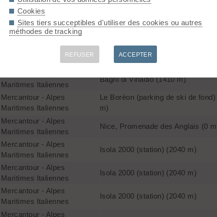
Mercantour - Alpes
Le Boréon (Parking d'hiver du col 
Cookies
Maritimes Italiennes
Salèse) (1580 m)
Sites tiers succeptibles d'utiliser des cookies ou autres
Mercantour - Alpes
méthodes de tracking
Aisone, parking de Centro Fondo 
Maritimes Italiennes
Mercantour - Alpes
REFUSER
ACCEPTER
Bagni di Vinadio (1410 m)
Maritimes Italiennes
Mercantour - Alpes
Bagni di Vinadio (1410 m)
Maritimes Italiennes
Mercantour - Alpes
Le Boréon (parking de ski de fond)
Maritimes Italiennes
m)
Mercantour - Alpes
Nice, Promenade des Anglais (0 m
Maritimes Italiennes
Mercantour - Alpes
Isola 2000 (station) (2040 m)
Maritimes Italiennes
Mercantour - Alpes
Isola 2000 (station) (2040 m)
Maritimes Italiennes
Mercantour - Alpes
Isola 2000 (station) (2040 m)
Maritimes Italiennes
Mercantour - Alpes