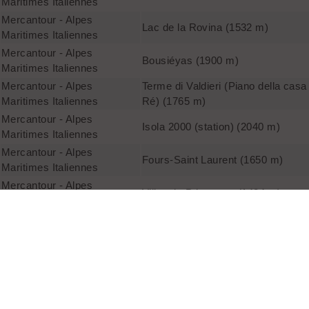
Maritimes Italiennes
Mercantour - Alpes
Lac de la Rovina (1532 m)
Maritimes Italiennes
Mercantour - Alpes
Bousiéyas (1900 m)
Maritimes Italiennes
Mercantour - Alpes
Terme di Valdieri (Piano della casa
Maritimes Italiennes
Ré) (1765 m)
Mercantour - Alpes
Isola 2000 (station) (2040 m)
Maritimes Italiennes
Mercantour - Alpes
Fours-Saint Laurent (1650 m)
Maritimes Italiennes
Mercantour - Alpes
Villaggio Primavera (1484 m)
Maritimes Italiennes
Mercantour - Alpes
Isola 2000 (station) (2040 m)
Maritimes Italiennes
Mercantour - Alpes
Bayasse (1790 m)
Maritimes Italiennes
Mercantour - Alpes
Pont du Countet (1690 m)
Maritimes Italiennes