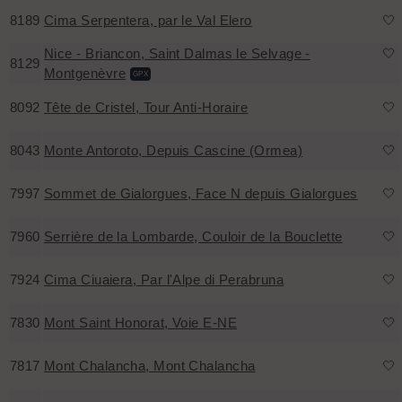
8189
Cima Serpentera, par le Val Elero
🤍
Nice - Briancon, Saint Dalmas le Selvage -
🤍
8129
Montgenèvre
GPX
8092
Tête de Cristel, Tour Anti-Horaire
🤍
8043
Monte Antoroto, Depuis Cascine (Ormea)
🤍
7997
Sommet de Gialorgues, Face N depuis Gialorgues
🤍
7960
Serrière de la Lombarde, Couloir de la Bouclette
🤍
7924
Cima Ciuaiera, Par l'Alpe di Perabruna
🤍
7830
Mont Saint Honorat, Voie E-NE
🤍
7817
Mont Chalancha, Mont Chalancha
🤍