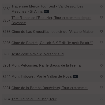
Traversée Mercantour Sud - Val Gesso, Les
🤍
8358
Mesches - St Anna
GPX
Tête Ronde de l'Escuzier, Tour et sommet depuis
🤍
8357
Bayasse
8298
Cime de Las Crousillas, couloir de l'Arcane Majeur
🤍
8295
Cime de Bolofré, Couloir S-SE dit "le petit Balafré"
🤍
8285
Testa delle Novelle, Versant sud
🤍
8251
Mont Pétoumier, Par le Baous de la Frema
🤍
Mont Triboulet, Par le Vallon de Roya
🤍
8244
GPX
8231
Cime de la Bercha (antécime), Tour et sommet
🤍
8204
Tête Haute du Lausfer, Tour
🤍