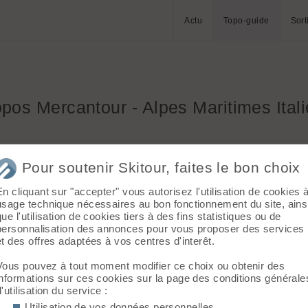
Actu
Topo-guide
Sort
opos Mercantour - Alpes Maritimes Ital
Pour soutenir Skitour, faites le bon choix
Topos
Sommets
Départs
Refuges
En cliquant sur "accepter" vous autorisez l'utilisation de cookies 
usage technique nécessaires au bon fonctionnement du site, ains
rt
Dénivelé
Ski
que l'utilisation de cookies tiers à des fins statistiques ou de
personnalisation des annonces pour vous proposer des services
et des offres adaptées à vos centres d'interêt.
Massif
Départ
Vous pouvez à tout moment modifier ce choix ou obtenir des
informations sur ces cookies sur la page des conditions générale
Mercantour - Alpes
Le Boréon (parking de ski de fond)
d'utilisation du service :
Maritimes Italiennes
m)
Utilisation de vos données personnelles