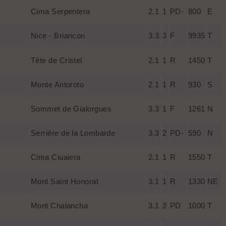
Cima Serpentera
2.1
1
PD-
800
E
Nice - Briancon
3.3
3
F
9935
T
Tête de Cristel
2.1
1
R
1450
T
Monte Antoroto
2.1
1
R
930
S
Sommet de Gialorgues
3.3
1
F
1261
N
Serrière de la Lombarde
3.3
2
PD-
590
N
Cima Ciuaiera
2.1
1
R
1550
T
Mont Saint Honorat
3.1
1
R
1330
NE
Mont Chalancha
3.1
2
PD
1000
T