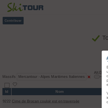
Contribuer
T
Alt.Dépa
Massifs
Mercantour - Alpes Maritimes Italiennes
🤍
Id
Nom
9222
Cime de Brocan couloir est en traversée
🤍