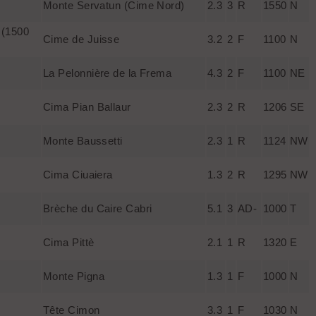
Monte Servatun (Cime Nord)
2.3
3
R
1550
N
 (1500
Cime de Juisse
3.2
2
F
1100
N
La Pelonnière de la Frema
4.3
2
F
1100
NE
Cima Pian Ballaur
2.3
2
R
1206
SE
Monte Baussetti
2.3
1
R
1124
NW
Cima Ciuaiera
1.3
2
R
1295
NW
Brèche du Caire Cabri
5.1
3
AD-
1000
T
Cima Pittè
2.1
1
R
1320
E
Monte Pigna
1.3
1
F
1000
N
Tête Cimon
3.3
1
F
1030
N