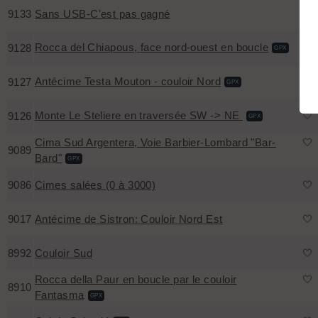
9133
Sans USB-C'est pas gagné
🤍
Rocca del Chiapous, face nord-ouest en boucle
🤍
9128
GPX
Antécime Testa Mouton - couloir Nord
🤍
9127
GPX
Monte Le Steliere en traversée SW -> NE
🤍
9126
GPX
Cima Sud Argentera, Voie Barbier-Lombard "Bar-
🤍
9089
Bard"
GPX
9086
Cimes salées (0 à 3000)
🤍
9017
Antécime de Sistron: Couloir Nord Est
🤍
8992
Couloir Sud
🤍
Rocca della Paur en boucle par le couloir
🤍
8910
Fantasma
GPX