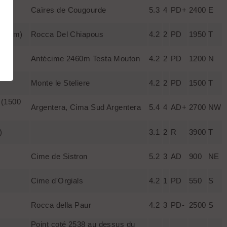
de
Caïres de Cougourde
5.3
4
PD+
2400
E
(820 m)
Rocca Del Chiapous
4.2
2
PD
1950
T
Antécime 2460m Testa Mouton
4.2
2
PD
1200
N
Monte le Steliere
4.2
2
PD
1500
T
 (1500
Argentera, Cima Sud Argentera
5.4
4
AD+
2700
NW
)
3.1
2
R
3900
T
Cime de Sistron
5.2
3
AD
900
NE
Cime d'Orgials
4.2
1
PD
550
S
Rocca della Paur
4.2
3
PD-
2500
S
Point coté 2538 au dessus du