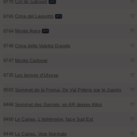
Col de Saboulé
🤍
8770
GPX
Cima del Lausetto
🤍
8765
GPX
Monte Aiera
🤍
8764
GPX
8748
Cima della Valetta Grande
🤍
8747
Monte Carbonè
🤍
8735
Les larmes d'Ulysse
🤍
8503
Sommet de la Frema, De Val Pelens par le Juarés
🤍
8468
Sommet des Garrets, en AR depuis Allos
🤍
8460
Le Cairas, L'éphémère, face Sud Est
🤍
8448
Le Cairas, Voie Normale
🤍