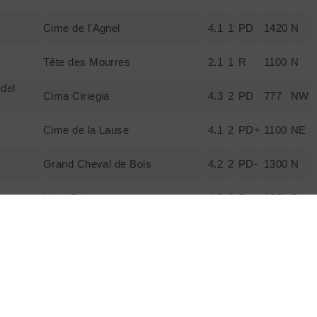
Cime de l'Agnel
4.1
1
PD
1420
N
Tête des Mourres
2.1
1
R
1100
N
 del
Cima Ciriegia
4.3
2
PD
777
NW
Cime de la Lause
4.1
2
PD+
1100
NE
Grand Cheval de Bois
4.2
2
PD-
1300
N
Mont Bal
4.2
2
F
1871
T
Tête du Claus
4.3
3
PD
1300
W
Tête du Grand Clot
3.2
2
F
800
N
Brèche du Caire Cabri
4.2
2
PD
900
W