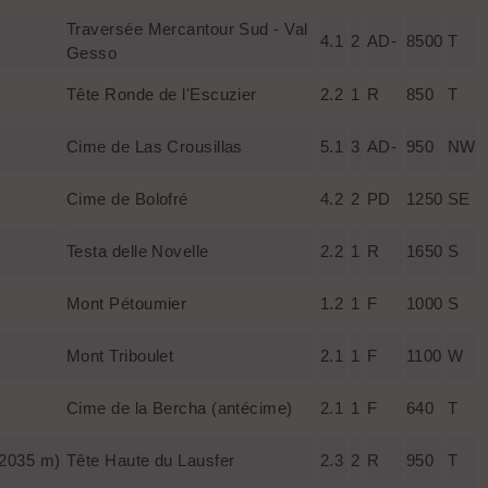
Traversée Mercantour Sud - Val
4.1
2
AD-
8500
T
Gesso
Tête Ronde de l'Escuzier
2.2
1
R
850
T
Cime de Las Crousillas
5.1
3
AD-
950
NW
Cime de Bolofré
4.2
2
PD
1250
SE
Testa delle Novelle
2.2
1
R
1650
S
Mont Pétoumier
1.2
1
F
1000
S
Mont Triboulet
2.1
1
F
1100
W
Cime de la Bercha (antécime)
2.1
1
F
640
T
(2035 m)
Tête Haute du Lausfer
2.3
2
R
950
T