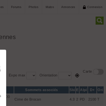
ies
Forums
Photos
Matos
Annonces
Connexion
iennes
à
i
Carte
Expo max
Orientation
Sommets associés
Ski
E
Alpi
D+
Ori
s
 (1500
Cime de Brocan
4.3
2
PD
2100
T