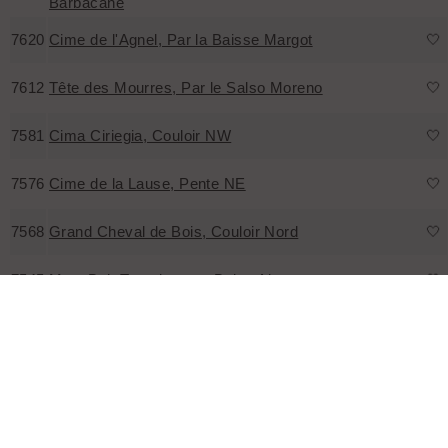
Barbacane
7620
Cime de l'Agnel, Par la Baisse Margot
🤍
7612
Tête des Mourres, Par le Salso Moreno
🤍
7581
Cima Ciriegia, Couloir NW
🤍
7576
Cime de la Lause, Pente NE
🤍
7568
Grand Cheval de Bois, Couloir Nord
🤍
7545
Mont Bal, Tour du mont Bal et Aiga
🤍
7537
Tête du Claus, Face ouest, voie "normale"
🤍
7533
Tête du Grand Clot, Traversée des Têtes
🤍
7528
Brèche du Caire Cabri, Couloir Ouest
🤍