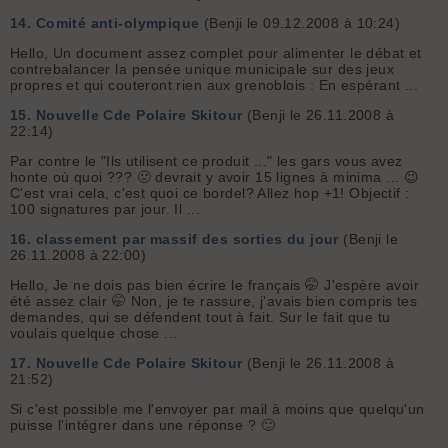
14.
Comité anti-olympique
(Benji le 09.12.2008 à 10:24)
Hello, Un document assez complet pour alimenter le débat et
contrebalancer la pensée unique municipale sur des jeux
propres et qui couteront rien aux grenoblois :
En espérant ...
15.
Nouvelle Cde Polaire Skitour
(Benji le 26.11.2008 à
22:14)
Par contre le "Ils utilisent ce produit ..." les gars vous avez
honte où quoi ??? 🤢 devrait y avoir 15 lignes à minima ... 😉
C'est vrai cela, c'est quoi ce bordel? Allez hop +1! Objectif :
100 signatures par jour. Il ...
16.
classement par massif des sorties du jour
(Benji le
26.11.2008 à 22:00)
Hello, Je ne dois pas bien écrire le français 🤭 J'espère avoir
été assez clair 🤭 Non, je te rassure, j'avais bien compris tes
demandes, qui se défendent tout à fait. Sur le fait que tu
voulais quelque chose ...
17.
Nouvelle Cde Polaire Skitour
(Benji le 26.11.2008 à
21:52)
Si c'est possible me l'envoyer par mail à moins que quelqu'un
puisse l'intégrer dans une réponse ?
🙂