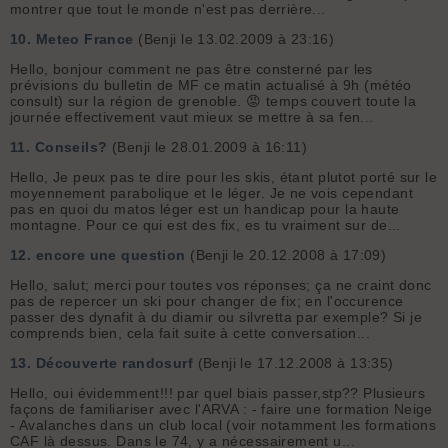
montrer que tout le monde n'est pas derrière...
10.
Meteo France
(Benji le 13.02.2009 à 23:16)
Hello, bonjour comment ne pas être consterné par les
prévisions du bulletin de MF ce matin actualisé à 9h (météo
consult) sur la région de grenoble. 😡 temps couvert toute la
journée effectivement vaut mieux se mettre à sa fen...
11.
Conseils?
(Benji le 28.01.2009 à 16:11)
Hello, Je peux pas te dire pour les skis, étant plutot porté sur le
moyennement parabolique et le léger. Je ne vois cependant
pas en quoi du matos léger est un handicap pour la haute
montagne. Pour ce qui est des fix, es tu vraiment sur de...
12.
encore une question
(Benji le 20.12.2008 à 17:09)
Hello, salut; merci pour toutes vos réponses; ça ne craint donc
pas de repercer un ski pour changer de fix; en l'occurence
passer des dynafit à du diamir ou silvretta par exemple? Si je
comprends bien, cela fait suite à cette conversation...
13.
Découverte randosurf
(Benji le 17.12.2008 à 13:35)
Hello, oui évidemment!!! par quel biais passer,stp?? Plusieurs
façons de familiariser avec l'ARVA : - faire une formation Neige
- Avalanches dans un club local (voir notamment les formations
CAF là dessus. Dans le 74, y a nécessairement u...