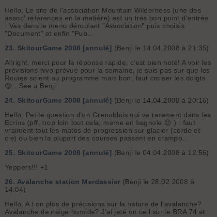
Hello, Le site de l'association Mountain Wilderness (une des
assoc' références en la matière) est un très bon point d'entrée
:
Vas dans le menu déroulant "Association" puis choisis
"Document" et enfin "Pub...
23.
SkitourGame 2008 [annulé]
(Benji le 14.04.2008 à 21:35)
Allright, merci pour la réponse rapide, c'est bien noté! A voir les
prévisions nivo prévue pour la semaine, je suis pas sur que les
Rouies soient au programme mais bon, faut croiser les doigts
😉 . See u Benji
24.
SkitourGame 2008 [annulé]
(Benji le 14.04.2008 à 20:16)
Hello, Petite question d'un Grenoblois qui va rarement dans les
Ecrins (pff, trop loin tout cela, meme en bagnole 😉 ) : faut
vraiment tout les matos de progression sur glacier (corde et
cie) ou bien la plupart des courses passent en crampo...
25.
SkitourGame 2008 [annulé]
(Benji le 04.04.2008 à 12:56)
Yeppers!!! +1
26.
Avalanche station Merdassier
(Benji le 28.02.2008 à
14:04)
Hello, A t on plus de précisions sur la nature de l'avalanche?
Avalanche de neige humide? J'ai jeté un oeil sur le BRA 74 et