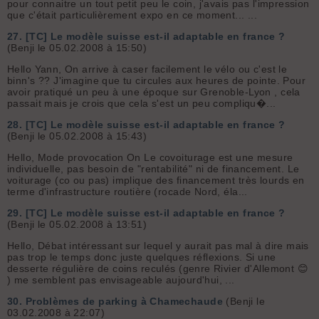
pour connaitre un tout petit peu le coin, j'avais pas l'impression
que c'était particulièrement expo en ce moment... ...
27.
[TC] Le modèle suisse est-il adaptable en france ?
(Benji le 05.02.2008 à 15:50)
Hello Yann, On arrive à caser facilement le vélo ou c'est le
binn's ?? J'imagine que tu circules aux heures de pointe. Pour
avoir pratiqué un peu à une époque sur Grenoble-Lyon , cela
passait mais je crois que cela s'est un peu compliqu�...
28.
[TC] Le modèle suisse est-il adaptable en france ?
(Benji le 05.02.2008 à 15:43)
Hello, Mode provocation On Le covoiturage est une mesure
individuelle, pas besoin de "rentabilité" ni de financement. Le
voiturage (co ou pas) implique des financement très lourds en
terme d'infrastructure routière (rocade Nord, éla...
29.
[TC] Le modèle suisse est-il adaptable en france ?
(Benji le 05.02.2008 à 13:51)
Hello, Débat intéressant sur lequel y aurait pas mal à dire mais
pas trop le temps donc juste quelques réflexions. Si une
desserte régulière de coins reculés (genre Rivier d'Allemont 😊
) me semblent pas envisageable aujourd'hui, ...
30.
Problèmes de parking à Chamechaude
(Benji le
03.02.2008 à 22:07)