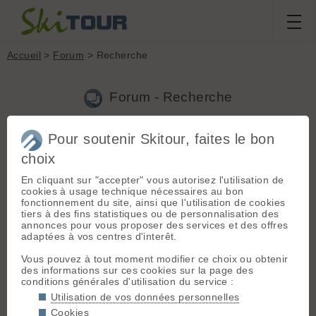
Accueil
>
Forum
> Recherche
Forum - Recherche
Pour soutenir Skitour, faites le bon
Nouveau sujet
|
Voir tous les sujets
choix
67 résultats
En cliquant sur "accepter" vous autorisez l'utilisation de
1.
Sac à dos rando hivernale
(Benji le 29.04.2009 à 19:25)
cookies à usage technique nécessaires au bon
fonctionnement du site, ainsi que l'utilisation de cookies
Hello, slt. je voudrai faire une rando cet été et me prépare
tiers à des fins statistiques ou de personnalisation des
activement pour cela. pb: je découvre un peu ce sport mais
annonces pour vous proposer des services et des offres
aussi je ne sais pas trop quoi choisir comme matos. j'ai
adaptées à vos centres d'interêt.
consulté quelques sites et pris des infos à droite à gauche
ma...
Vous pouvez à tout moment modifier ce choix ou obtenir
des informations sur ces cookies sur la page des
2.
magasin montagne grenoble
(Benji le 13.04.2009 à 18:14)
conditions générales d'utilisation du service :
Hello, Bonjour, J'aimerais savoir quels sont les meilleurs
Utilisation de vos données personnelles
magasins pour acheter du matériel de ski de randonnée ( neuf
Cookies