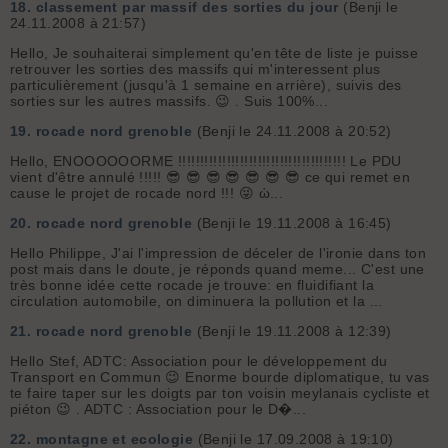
18.
classement par massif des sorties du jour
(Benji le
24.11.2008 à 21:57)
Hello, Je souhaiterai simplement qu'en tête de liste je puisse
retrouver les sorties des massifs qui m'interessent plus
particulièrement (jusqu'à 1 semaine en arrière), suivis des
sorties sur les autres massifs. 😉 . Suis 100%...
19.
rocade nord grenoble
(Benji le 24.11.2008 à 20:52)
Hello, ENOOOOOORME !!!!!!!!!!!!!!!!!!!!!!!!!!!!!!!!!!!!!! Le PDU
vient d'être annulé !!!!! 😎 😎 😎 😎 😎 😎 😎 ce qui remet en
cause le projet de rocade nord !!! 😜 ὡ...
20.
rocade nord grenoble
(Benji le 19.11.2008 à 16:45)
Hello Philippe, J'ai l'impression de déceler de l'ironie dans ton
post mais dans le doute, je réponds quand meme... C'est une
très bonne idée cette rocade je trouve: en fluidifiant la
circulation automobile, on diminuera la pollution et la ...
21.
rocade nord grenoble
(Benji le 19.11.2008 à 12:39)
Hello Stef, ADTC: Association pour le développement du
Transport en Commun 😉 Enorme bourde diplomatique, tu vas
te faire taper sur les doigts par ton voisin meylanais cycliste et
piéton 😉 . ADTC : Association pour le D�...
22.
montagne et ecologie
(Benji le 17.09.2008 à 19:10)