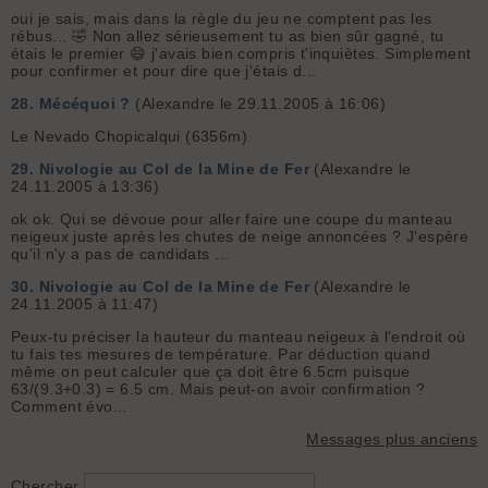
oui je sais, mais dans la règle du jeu ne comptent pas les
rébus... 🤣 Non allez sérieusement tu as bien sûr gagné, tu
étais le premier 😄 j'avais bien compris t'inquiètes. Simplement
pour confirmer et pour dire que j'étais d...
28.
Mécéquoi ?
(Alexandre le 29.11.2005 à 16:06)
Le Nevado Chopicalqui (6356m)
29.
Nivologie au Col de la Mine de Fer
(Alexandre le
24.11.2005 à 13:36)
ok ok. Qui se dévoue pour aller faire une coupe du manteau
neigeux juste après les chutes de neige annoncées ? J'espère
qu'il n'y a pas de candidats ...
30.
Nivologie au Col de la Mine de Fer
(Alexandre le
24.11.2005 à 11:47)
Peux-tu préciser la hauteur du manteau neigeux à l'endroit où
tu fais tes mesures de température. Par déduction quand
même on peut calculer que ça doit être 6.5cm puisque
63/(9.3+0.3) = 6.5 cm. Mais peut-on avoir confirmation ?
Comment évo...
Messages plus anciens
Chercher