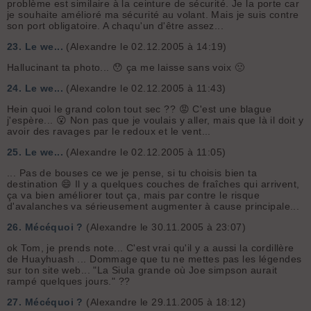
problème est similaire à la ceinture de sécurité. Je la porte car
je souhaite amélioré ma sécurité au volant. Mais je suis contre
son port obligatoire. A chaqu'un d'être assez...
23.
Le we...
(Alexandre le 02.12.2005 à 14:19)
Hallucinant ta photo... 😯 ça me laisse sans voix 🙁
24.
Le we...
(Alexandre le 02.12.2005 à 11:43)
Hein quoi le grand colon tout sec ?? 😡 C'est une blague
j'espère... 😮 Non pas que je voulais y aller, mais que là il doit y
avoir des ravages par le redoux et le vent...
25.
Le we...
(Alexandre le 02.12.2005 à 11:05)
... Pas de bouses ce we je pense, si tu choisis bien ta
destination 😄 Il y a quelques couches de fraîches qui arrivent,
ça va bien améliorer tout ça, mais par contre le risque
d'avalanches va sérieusement augmenter à cause principale...
26.
Mécéquoi ?
(Alexandre le 30.11.2005 à 23:07)
ok Tom, je prends note... C'est vrai qu'il y a aussi la cordillère
de Huayhuash ... Dommage que tu ne mettes pas les légendes
sur ton site web... "La Siula grande où Joe simpson aurait
rampé quelques jours." ??
27.
Mécéquoi ?
(Alexandre le 29.11.2005 à 18:12)