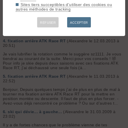
Sites tiers succeptibles d'utiliser des cookies ou
3.
fixation arrière ATK Race RT
(Alexandre le 13.03.2013 à
autres méthodes de tracking
22:50)
Merci natur2 pour ta piste d'explication. C'est une hypothèse
tout à fait possible pour expliquer les difficultés à tourner la fix
REFUSER
ACCEPTER
arrière Mais dans mon cas j'ai systématiquement utilisé la cale.
Je n'ai pas un seul millimètre de dénivel...
4.
fixation arrière ATK Race RT
(Alexandre le 12.03.2013 à
20:51)
Je vais lubrifier la rotation comme le suggère sz1111. Je vous
tiendrai au courant de la suite. Merci pour vos conseils ! 🤣
Pour info je skie depuis deux saisons avec ces fixations ATK
Race RT, j'ai déchaussé une seule fois (à...
5.
fixation arrière ATK Race RT
(Alexandre le 11.03.2013 à
22:52)
Bonjour, Depuis quelques temps j'ai de plus en plus de mal à
tourner ma fixation arrière ATK Race RT pour la mettre en
position montée ou descente. Il faut de plus en plus forcer. -
Avez-vous déjà rencontré ce problème ? Ou sur d'autres t...
6.
ski qui dévie... à gauche...
(Alexandre le 31.03.2009 à
23:02)
Il y a de fortes chances que le problème vienne de tes