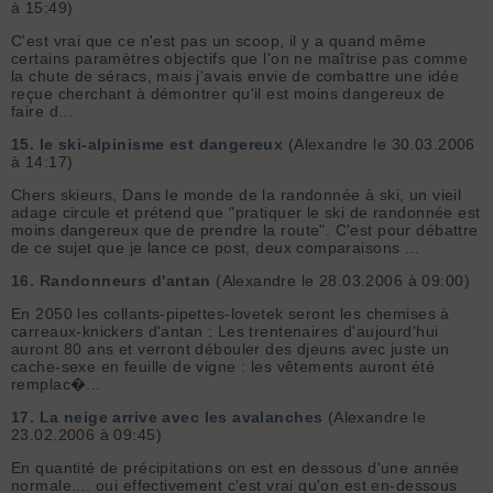
à 15:49)
C'est vrai que ce n'est pas un scoop, il y a quand même
certains paramètres objectifs que l'on ne maîtrise pas comme
la chute de séracs, mais j'avais envie de combattre une idée
reçue cherchant à démontrer qu'il est moins dangereux de
faire d...
15.
le ski-alpinisme est dangereux
(Alexandre le 30.03.2006
à 14:17)
Chers skieurs, Dans le monde de la randonnée à ski, un vieil
adage circule et prétend que "pratiquer le ski de randonnée est
moins dangereux que de prendre la route". C'est pour débattre
de ce sujet que je lance ce post, deux comparaisons ...
16.
Randonneurs d'antan
(Alexandre le 28.03.2006 à 09:00)
En 2050 les collants-pipettes-lovetek seront les chemises à
carreaux-knickers d'antan : Les trentenaires d'aujourd'hui
auront 80 ans et verront débouler des djeuns avec juste un
cache-sexe en feuille de vigne : les vêtements auront été
remplac�...
17.
La neige arrive avec les avalanches
(Alexandre le
23.02.2006 à 09:45)
En quantité de précipitations on est en dessous d'une année
normale.... oui effectivement c'est vrai qu'on est en-dessous