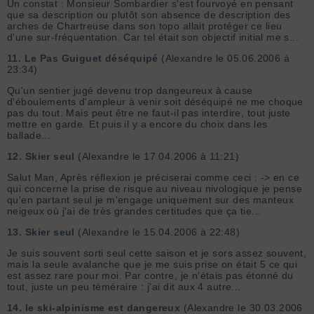
Un constat : Monsieur Sombardier s'est fourvoyé en pensant
que sa description ou plutôt son absence de description des
arches de Chartreuse dans son topo allait protéger ce lieu
d'une sur-fréquentation. Car tel était son objectif initial me s...
11.
Le Pas Guiguet déséquipé
(Alexandre le 05.06.2006 à
23:34)
Qu'un sentier jugé devenu trop dangeureux à cause
d'éboulements d'ampleur à venir soit déséquipé ne me choque
pas du tout. Mais peut être ne faut-il pas interdire, tout juste
mettre en garde. Et puis il y a encore du choix dans les
ballade...
12.
Skier seul
(Alexandre le 17.04.2006 à 11:21)
Salut Man, Après réflexion je préciserai comme ceci : -> en ce
qui concerne la prise de risque au niveau nivologique je pense
qu'en partant seul je m'engage uniquement sur des manteux
neigeux où j'ai de très grandes certitudes que ça tie...
13.
Skier seul
(Alexandre le 15.04.2006 à 22:48)
Je suis souvent sorti seul cette saison et je sors assez souvent,
mais la seule avalanche que je me suis prise on était 5 ce qui
est assez rare pour moi. Par contre, je n'étais pas étonné du
tout, juste un peu téméraire : j'ai dit aux 4 autre...
14.
le ski-alpinisme est dangereux
(Alexandre le 30.03.2006