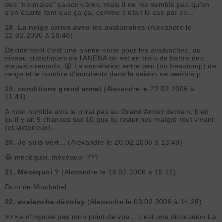
des "normales" saisonnières, mais il ne me semble pas qu'on
s'en écarte tant que ça ça, comme c'était le cas par ex...
18.
La neige arrive avec les avalanches
(Alexandre le
22.02.2006 à 18:48)
Décidément c'est une année noire pour les avalanches, au
niveau statistiques de l'ANENA on est en train de battre des
mauvais records. 😡 La corrélation entre peu (ou beaucoup) de
neige et le nombre d'accidents dans la saison ne semble p...
19.
conditions grand armet
(Alexandre le 22.02.2006 à
11:41)
A mon humble avis je n'irai pas au Grand Armet demain, bien
qu'il y ait 9 chances sur 10 que tu reviennes malgré tout vivant
(et victorieux).
20.
Je suis vert...
(Alexandre le 20.02.2006 à 13:49)
😄 mécéquoi, mécéquoi ???
21.
Mécéquoi ?
(Alexandre le 16.02.2006 à 15:12)
Dom de Mischabel
22.
avalanche dévoluy
(Alexandre le 03.02.2006 à 14:28)
>>>je n'impose pas mon point de vue... c'est une discussion Le