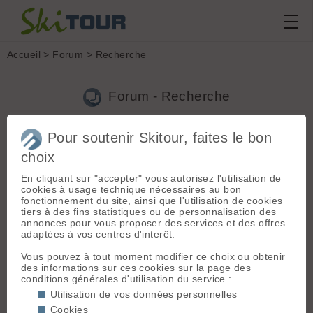
Accueil
>
Forum
> Recherche
Forum - Recherche
Pour soutenir Skitour, faites le bon
Nouveau sujet
|
Voir tous les sujets
choix
35 résultats
En cliquant sur "accepter" vous autorisez l'utilisation de
1.
Conditions : col de Vergio [Corse]
(Alexandre le
cookies à usage technique nécessaires au bon
09.04.2026 à 22:34)
fonctionnement du site, ainsi que l'utilisation de cookies
tiers à des fins statistiques ou de personnalisation des
Merci, je verrai ce que ça donne de jour !
annonces pour vous proposer des services et des offres
adaptées à vos centres d'interêt.
2.
Conditions : col de Vergio [Corse]
(Alexandre le
08.04.2026 à 20:03)
Vous pouvez à tout moment modifier ce choix ou obtenir
des informations sur ces cookies sur la page des
Bonjour à tous, Pourriez-vous m'indiquer si la neige est loin
conditions générales d'utilisation du service :
pour les courses vers la Paglia Orba depuis le col de Vergio ?
Auriez-vous d'autres idées encore skiables en Corse, à date du
Utilisation de vos données personnelles
8 avril ? Merci par avance !
Cookies