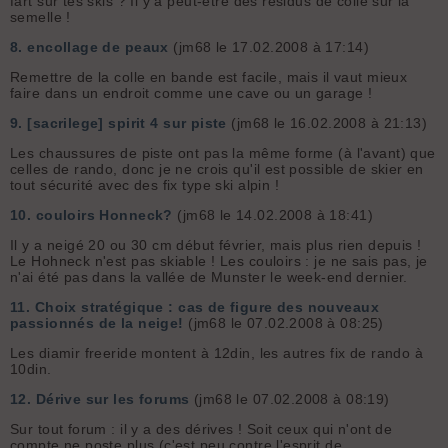
fart sur tes skis ? Il y a peut-être des résidus de colle sur la
semelle !
8.
encollage de peaux
(jm68 le 17.02.2008 à 17:14)
Remettre de la colle en bande est facile, mais il vaut mieux
faire dans un endroit comme une cave ou un garage !
9.
[sacrilege] spirit 4 sur piste
(jm68 le 16.02.2008 à 21:13)
Les chaussures de piste ont pas la même forme (à l'avant) que
celles de rando, donc je ne crois qu'il est possible de skier en
tout sécurité avec des fix type ski alpin !
10.
couloirs Honneck?
(jm68 le 14.02.2008 à 18:41)
Il y a neigé 20 ou 30 cm début février, mais plus rien depuis !
Le Hohneck n'est pas skiable ! Les couloirs : je ne sais pas, je
n'ai été pas dans la vallée de Munster le week-end dernier.
11.
Choix stratégique : cas de figure des nouveaux
passionnés de la neige!
(jm68 le 07.02.2008 à 08:25)
Les diamir freeride montent à 12din, les autres fix de rando à
10din.
12.
Dérive sur les forums
(jm68 le 07.02.2008 à 08:19)
Sur tout forum : il y a des dérives ! Soit ceux qui n'ont de
compte ne poste plus (c'est peu contre l'esprit de