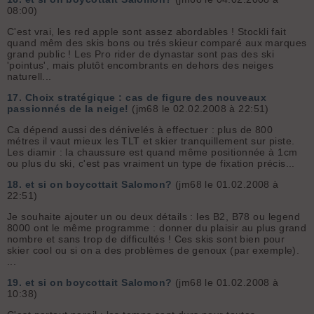
08:00)
C'est vrai, les red apple sont assez abordables ! Stockli fait
quand mêm des skis bons ou trés skieur comparé aux marques
grand public ! Les Pro rider de dynastar sont pas des ski
'pointus', mais plutôt encombrants en dehors des neiges
naturell...
17.
Choix stratégique : cas de figure des nouveaux
passionnés de la neige!
(jm68 le 02.02.2008 à 22:51)
Ca dépend aussi des dénivelés à effectuer : plus de 800
métres il vaut mieux les TLT et skier tranquillement sur piste.
Les diamir : la chaussure est quand même positionnée à 1cm
ou plus du ski, c'est pas vraiment un type de fixation précis...
18.
et si on boycottait Salomon?
(jm68 le 01.02.2008 à
22:51)
Je souhaite ajouter un ou deux détails : les B2, B78 ou legend
8000 ont le même programme : donner du plaisir au plus grand
nombre et sans trop de difficultés ! Ces skis sont bien pour
skier cool ou si on a des problèmes de genoux (par exemple).
...
19.
et si on boycottait Salomon?
(jm68 le 01.02.2008 à
10:38)