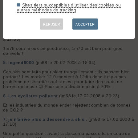
3.
debutante
(jm68 le 01.03.2008 à 12:00)
Sites tiers succeptibles d'utiliser des cookies ou
autres méthodes de tracking
C'est bien de faire du fractionné ou courir en montée, mais il
faut déjà être capable de courir 40 ou 50 min sans arrêt à
vitesse d'endurance (respiration facile) avant de commencer
ces 2 entraînements (qui sont assez exigeants) ! Les forums...
REFUSER
ACCEPTER
4.
L'eternelle question (taille des skis)
(jm68 le 25.02.2008
à 17:33)
1m78 sera mieux en poudreuse, 1m70 est bien pour gros
dénivelé !
5.
legend8000
(jm68 le 20.02.2008 à 18:34)
Ces skis sont faits pour skier tranquillement : ils passent bien
partout ! Les marker 12.0 montent à 12din donc il n'y a pas
problème de sécurité sauf si c'est pour faire des sauts de
barres rocheuse 😉 Pour une utilisation piste à 70%...
6.
Les cyclistes polluent
(jm68 le 17.02.2008 à 20:23)
Et les industries du monde entier rejettent combien de tonnes
de CO2 ?
7.
je n'arrive plus a descendre a skis..
(jm68 le 17.02.2008 à
17:18)
Une petite question : avant la descente passes-tu un coup de