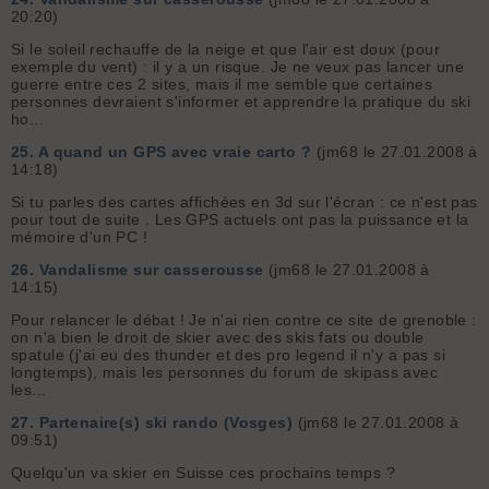
20:20)
Si le soleil rechauffe de la neige et que l'air est doux (pour
exemple du vent) : il y a un risque. Je ne veux pas lancer une
guerre entre ces 2 sites, mais il me semble que certaines
personnes devraient s'informer et apprendre la pratique du ski
ho...
25.
A quand un GPS avec vraie carto ?
(jm68 le 27.01.2008 à
14:18)
Si tu parles des cartes affichées en 3d sur l'écran : ce n'est pas
pour tout de suite . Les GPS actuels ont pas la puissance et la
mémoire d'un PC !
26.
Vandalisme sur casserousse
(jm68 le 27.01.2008 à
14:15)
Pour relancer le débat ! Je n'ai rien contre ce site de grenoble :
on n'a bien le droit de skier avec des skis fats ou double
spatule (j'ai eu des thunder et des pro legend il n'y a pas si
longtemps), mais les personnes du forum de skipass avec
les...
27.
Partenaire(s) ski rando (Vosges)
(jm68 le 27.01.2008 à
09:51)
Quelqu'un va skier en Suisse ces prochains temps ?