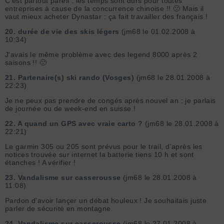
C'est partout pareil : les temps sont durs pour toutes
entreprises à cause de la concurrence chinoise !! 🙁 Mais il
vaut mieux acheter Dynastar : ça fait travailler des français !
20.
durée de vie des skis légers
(jm68 le 01.02.2008 à
10:34)
J'avais le même problème avec des legend 8000 après 2
saisons !! 🙁
21.
Partenaire(s) ski rando (Vosges)
(jm68 le 28.01.2008 à
22:23)
Je ne peux pas prendre de congés après nouvel an : je parlais
de journée ou de week-end en suisse !
22.
A quand un GPS avec vraie carto ?
(jm68 le 28.01.2008 à
22:21)
Le garmin 305 ou 205 sont prévus pour le trail, d'après les
notices trouvée sur internet la batterie tiens 10 h et sont
étanches ! A vérifier !
23.
Vandalisme sur casserousse
(jm68 le 28.01.2008 à
11:08)
Pardon d'avoir lançer un débat houleux ! Je souhaitais juste
parler de sécurité en montagne.
24.
Vandalisme sur casserousse
(jm68 le 27.01.2008 à