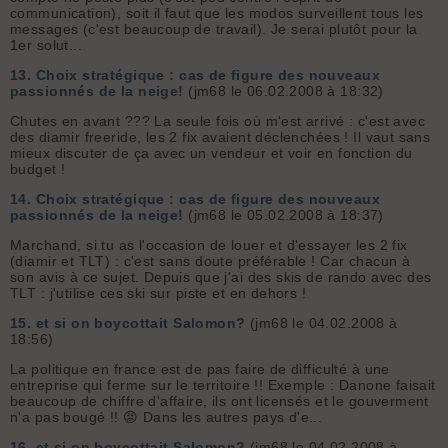
communication), soit il faut que les modos surveillent tous les
messages (c'est beaucoup de travail). Je serai plutôt pour la
1er solut...
13.
Choix stratégique : cas de figure des nouveaux
passionnés de la neige!
(jm68 le 06.02.2008 à 18:32)
Chutes en avant ??? La seule fois où m'est arrivé : c'est avec
des diamir freeride, les 2 fix avaient déclenchées ! Il vaut sans
mieux discuter de ça avec un vendeur et voir en fonction du
budget !
14.
Choix stratégique : cas de figure des nouveaux
passionnés de la neige!
(jm68 le 05.02.2008 à 18:37)
Marchand, si tu as l'occasion de louer et d'essayer les 2 fix
(diamir et TLT) : c'est sans doute préférable ! Car chacun à
son avis à ce sujet. Depuis que j'ai des skis de rando avec des
TLT : j'utilise ces ski sur piste et en dehors !
15.
et si on boycottait Salomon?
(jm68 le 04.02.2008 à
18:56)
La politique en france est de pas faire de difficulté à une
entreprise qui ferme sur le territoire !! Exemple : Danone faisait
beaucoup de chiffre d'affaire, ils ont licensés et le gouverment
n'a pas bougé !! 😡 Dans les autres pays d'e...
16.
et si on boycottait Salomon?
(jm68 le 04.02.2008 à