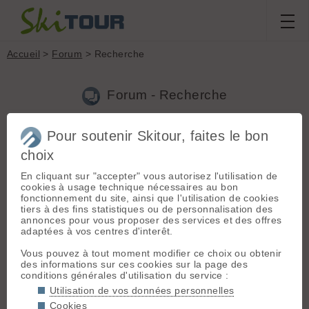
Accueil
>
Forum
> Recherche
Forum - Recherche
Pour soutenir Skitour, faites le bon
Nouveau sujet
|
Voir tous les sujets
choix
112 résultats
En cliquant sur "accepter" vous autorisez l'utilisation de
1.
Stage de ski hors piste
(jm68 le 04.03.2008 à 18:27)
cookies à usage technique nécessaires au bon
fonctionnement du site, ainsi que l'utilisation de cookies
L'ucpa est bien pour progresser en toute neiges ! Et il
tiers à des fins statistiques ou de personnalisation des
fournissent tout, mais vaut mieux prendre ces chaussures !
annonces pour vous proposer des services et des offres
adaptées à vos centres d'interêt.
2.
debutante
(jm68 le 03.03.2008 à 18:34)
Vous pouvez à tout moment modifier ce choix ou obtenir
Les courses à un rythme d'endurance du style 45-50min à
des informations sur ces cookies sur la page des
1H10 permettent de développer son endurance à condition de
conditions générales d'utilisation du service :
courir à vitesse modéré ! On peut aussi faire des accélérations
de 1 à 2 min avec une récup de 1 à 2 min à faire 6 ou 8 a...
Utilisation de vos données personnelles
Cookies