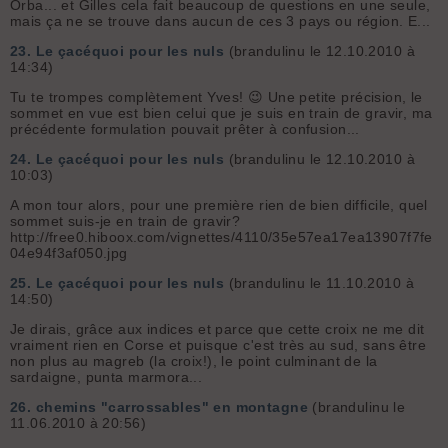
Orba... et Gilles cela fait beaucoup de questions en une seule,
mais ça ne se trouve dans aucun de ces 3 pays ou région. E...
23.
Le çacéquoi pour les nuls
(brandulinu le 12.10.2010 à
14:34)
Tu te trompes complètement Yves! 😉 Une petite précision, le
sommet en vue est bien celui que je suis en train de gravir, ma
précédente formulation pouvait prêter à confusion...
24.
Le çacéquoi pour les nuls
(brandulinu le 12.10.2010 à
10:03)
A mon tour alors, pour une première rien de bien difficile, quel
sommet suis-je en train de gravir?
http://free0.hiboox.com/vignettes/4110/35e57ea17ea13907f7fe
04e94f3af050.jpg
25.
Le çacéquoi pour les nuls
(brandulinu le 11.10.2010 à
14:50)
Je dirais, grâce aux indices et parce que cette croix ne me dit
vraiment rien en Corse et puisque c'est très au sud, sans être
non plus au magreb (la croix!), le point culminant de la
sardaigne, punta marmora...
26.
chemins "carrossables" en montagne
(brandulinu le
11.06.2010 à 20:56)