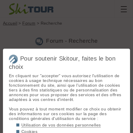
Accueil
>
Forum
> Recherche
Forum - Recherche
Pour soutenir Skitour, faites le bon
Nouveau sujet
|
Voir tous les sujets
choix
66 résultats
En cliquant sur "accepter" vous autorisez l'utilisation de
1.
Protection abdominale
(brandulinu le 23.10.2021 à 22:04)
cookies à usage technique nécessaires au bon
fonctionnement du site, ainsi que l'utilisation de cookies
Salut et merci pour vos réponses. @etienne-H-, j'ai bien un
tiers à des fins statistiques ou de personnalisation des
airbag :) mais le sac est insuffisant, car contrairement à ce
annonces pour vous proposer des services et des offres
qu'on pense le rein est plus vulnérable sur le côté, et devant
adaptées à vos centres d'interêt.
(c'est d'ailleurs par le ventre qu'on me l'a enlevé avec u...
Vous pouvez à tout moment modifier ce choix ou obtenir
2.
Protection abdominale
(brandulinu le 18.10.2021 à 12:11)
des informations sur ces cookies sur la page des
conditions générales d'utilisation du service :
Salut à tous, J'ai du me faire enlever un rein récemment, et du
coup même si je n'ai plus du tout une pratique engagée, je
Utilisation de vos données personnelles
souhaite protéger celui qui me reste d'éventuels chocs, bien
Cookies