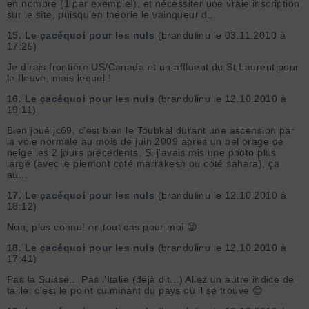
en nombre (1 par exemple!), et nécessiter une vraie inscription
sur le site, puisqu'en théorie le vainqueur d...
15.
Le çacéquoi pour les nuls
(brandulinu le 03.11.2010 à
17:25)
Je dirais frontière US/Canada et un affluent du St Laurent pour
le fleuve, mais lequel !
16.
Le çacéquoi pour les nuls
(brandulinu le 12.10.2010 à
19:11)
Bien joué jc69, c'est bien le Toubkal durant une ascension par
la voie normale au mois de juin 2009 après un bel orage de
neige les 2 jours précédents. Si j'avais mis une photo plus
large (avec le piemont coté marrakesh ou coté sahara), ça
au...
17.
Le çacéquoi pour les nuls
(brandulinu le 12.10.2010 à
18:12)
Non, plus connu! en tout cas pour moi 😉
18.
Le çacéquoi pour les nuls
(brandulinu le 12.10.2010 à
17:41)
Pas la Suisse... Pas l'Italie (déjà dit...) Allez un autre indice de
taille: c'est le point culminant du pays où il se trouve 😊