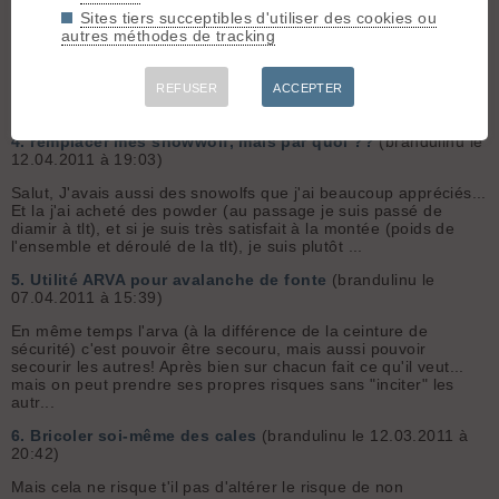
que le rein ne soit pas l'organe le plus exposé... Mais bo...
Sites tiers succeptibles d'utiliser des cookies ou
autres méthodes de tracking
3.
Concours PLUM
(brandulinu le 01.06.2011 à 19:27)
J'aimerais bien savoir combien de copains de jeroen et
consorts font partie des gagnants des mois précédents. Pour
REFUSER
ACCEPTER
ce mois ci, ça ne me semble pas a demontrer
4.
remplacer mes snowwolf, mais par quoi ??
(brandulinu le
12.04.2011 à 19:03)
Salut, J'avais aussi des snowolfs que j'ai beaucoup appréciés...
Et la j'ai acheté des powder (au passage je suis passé de
diamir à tlt), et si je suis très satisfait à la montée (poids de
l'ensemble et déroulé de la tlt), je suis plutôt ...
5.
Utilité ARVA pour avalanche de fonte
(brandulinu le
07.04.2011 à 15:39)
En même temps l'arva (à la différence de la ceinture de
sécurité) c'est pouvoir être secouru, mais aussi pouvoir
secourir les autres! Après bien sur chacun fait ce qu'il veut...
mais on peut prendre ses propres risques sans "inciter" les
autr...
6.
Bricoler soi-même des cales
(brandulinu le 12.03.2011 à
20:42)
Mais cela ne risque t'il pas d'altérer le risque de non