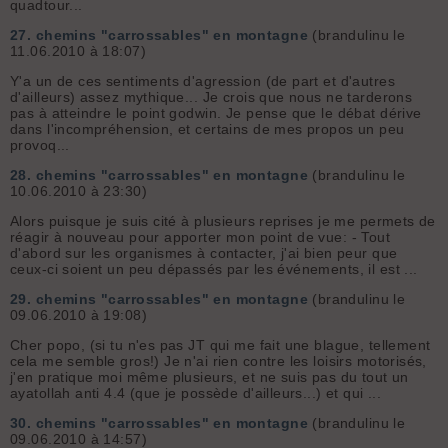
quadtour...
27.
chemins "carrossables" en montagne
(brandulinu le
11.06.2010 à 18:07)
Y'a un de ces sentiments d'agression (de part et d'autres
d'ailleurs) assez mythique... Je crois que nous ne tarderons
pas à atteindre le point godwin. Je pense que le débat dérive
dans l'incompréhension, et certains de mes propos un peu
provoq...
28.
chemins "carrossables" en montagne
(brandulinu le
10.06.2010 à 23:30)
Alors puisque je suis cité à plusieurs reprises je me permets de
réagir à nouveau pour apporter mon point de vue: - Tout
d'abord sur les organismes à contacter, j'ai bien peur que
ceux-ci soient un peu dépassés par les événements, il est ...
29.
chemins "carrossables" en montagne
(brandulinu le
09.06.2010 à 19:08)
Cher popo, (si tu n'es pas JT qui me fait une blague, tellement
cela me semble gros!) Je n'ai rien contre les loisirs motorisés,
j'en pratique moi même plusieurs, et ne suis pas du tout un
ayatollah anti 4.4 (que je possède d'ailleurs...) et qui ...
30.
chemins "carrossables" en montagne
(brandulinu le
09.06.2010 à 14:57)