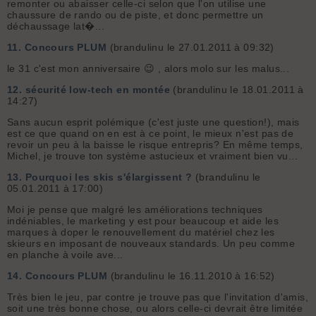
remonter ou abaisser celle-ci selon que l'on utilise une
chaussure de rando ou de piste, et donc permettre un
déchaussage lat�...
11.
Concours PLUM
(brandulinu le 27.01.2011 à 09:32)
le 31 c'est mon anniversaire 😉 , alors molo sur les malus...
12.
sécurité low-tech en montée
(brandulinu le 18.01.2011 à
14:27)
Sans aucun esprit polémique (c'est juste une question!), mais
est ce que quand on en est à ce point, le mieux n'est pas de
revoir un peu à la baisse le risque entrepris? En même temps,
Michel, je trouve ton système astucieux et vraiment bien vu...
13.
Pourquoi les skis s'élargissent ?
(brandulinu le
05.01.2011 à 17:00)
Moi je pense que malgré les améliorations techniques
indéniables, le marketing y est pour beaucoup et aide les
marques à doper le renouvellement du matériel chez les
skieurs en imposant de nouveaux standards. Un peu comme
en planche à voile ave...
14.
Concours PLUM
(brandulinu le 16.11.2010 à 16:52)
Très bien le jeu, par contre je trouve pas que l'invitation d'amis,
soit une très bonne chose, ou alors celle-ci devrait être limitée