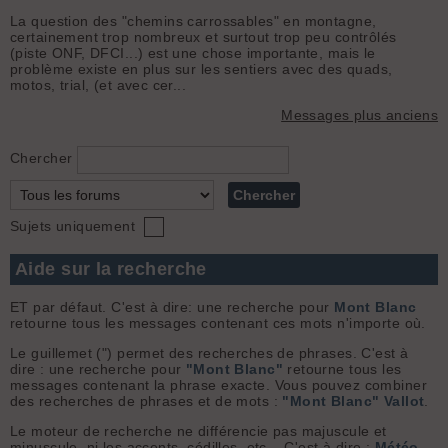
La question des "chemins carrossables" en montagne,
certainement trop nombreux et surtout trop peu contrôlés
(piste ONF, DFCI...) est une chose importante, mais le
problème existe en plus sur les sentiers avec des quads,
motos, trial, (et avec cer...
Messages plus anciens
Chercher
Sujets uniquement
Aide sur la recherche
ET par défaut. C'est à dire: une recherche pour
Mont Blanc
retourne tous les messages contenant ces mots n'importe où.
Le guillemet (") permet des recherches de phrases. C'est à
dire : une recherche pour
"Mont Blanc"
retourne tous les
messages contenant la phrase exacte. Vous pouvez combiner
des recherches de phrases et de mots :
"Mont Blanc" Vallot
.
Le moteur de recherche ne différencie pas majuscule et
minuscule, ni les accents, cédilles, etc... C'est à dire :
Météo