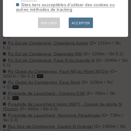
L’or et le Safran
(D+ 770m / Ski 5.2)
Sites tiers succeptibles d'utiliser des cookies ou
autres méthodes de tracking
Les Clochettes, Brèche Supérieure des Clochettes
(D+ 625m
/ Ski 5.2)
Les Clochettes, couloir de "la Madeleine"
(D+ 500m / Ski
REFUSER
ACCEPTER
4.2)
Les Clochettes, Couloir W de la brèche 2625
(D+ 600m / Ski
5.1)
Pic Est de Combeynot, Chambons fumés
(D+ 1115m / Ski
5.1)
Pic Est de Combeynot, Diagonale NW
(D+ 1100m / Ski 5.2)
Pic Est de Combeynot, Face N du triangle N
(D+ 1000m / Ski
5.1)
Pic Ouest du Combeynot, Face NE du Point 3072m
(D+
1042m / Ski 4.2)
GPX
Pic Ouest du Combeynot, Face Nord
(D+ 1100m / Ski
4.1)
GPX
Pyramide de Laurichard - Couloirs ESE
(D+ 700m / Ski
4.3)
GPX
Pyramide de Laurichard (point 2687) - Couloir de droite N
(Ecrins)
(D+ 650m / Ski 4.2)
Pyramide de Laurichard, Harmonie Paradoxale
(D+ 730m /
Ski 5.2)
Roc Noir de Combeynot, Couloir N Oriental
(D+ 1080m / Ski
4.3)