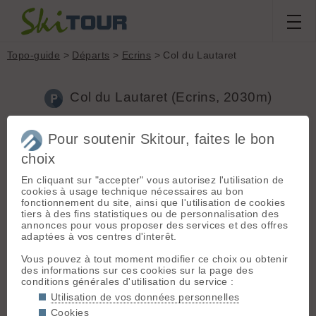
Topo-guide
>
Départs
>
Ecrins
> Col du Lautaret
Col du Lautaret (Ecrins, 2030m)
Pour soutenir Skitour, faites le bon
Accès :
De Grenoble, Bourg d'oisans, la Grave, Col du
Lautaret. Se garer juste avant le col, soit au Parking du téléski,
choix
soit au parking du col. (toujours deneigé)
En cliquant sur "accepter" vous autorisez l'utilisation de
Limitez votre impact :
Privilégiez les départs proches, les
cookies à usage technique nécessaires au bon
moyens de transport plus responsables et le covoiturage 👍
fonctionnement du site, ainsi que l'utilisation de cookies
tiers à des fins statistiques ou de personnalisation des
annonces pour vous proposer des services et des offres
Topos associés - Col du Lautaret
adaptées à vos centres d'interêt.
Brèche de Combeynot : Directissime N
(D+ 1012m / Ski 5.2)
Vous pouvez à tout moment modifier ce choix ou obtenir
des informations sur ces cookies sur la page des
Col de Laurichard, depuis le col du Lautaret
(D+ 620m / Ski
conditions générales d'utilisation du service :
2.1)
Utilisation de vos données personnelles
Couloirs NW antécime 2968m Pic Ouest de Combeynot
(D+
950m / Ski 4.3)
Cookies