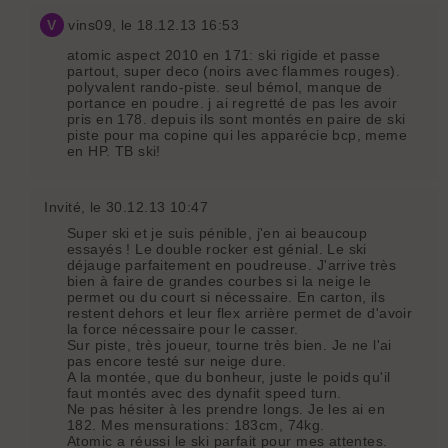
V
vins09
, le 18.12.13 16:53
atomic aspect 2010 en 171: ski rigide et passe
partout, super deco (noirs avec flammes rouges).
polyvalent rando-piste. seul bémol, manque de
portance en poudre. j ai regretté de pas les avoir
pris en 178. depuis ils sont montés en paire de ski
piste pour ma copine qui les apparécie bcp, meme
en HP. TB ski!
Invité
, le 30.12.13 10:47
Super ski et je suis pénible, j'en ai beaucoup
essayés ! Le double rocker est génial. Le ski
déjauge parfaitement en poudreuse. J'arrive très
bien à faire de grandes courbes si la neige le
permet ou du court si nécessaire. En carton, ils
restent dehors et leur flex arrière permet de d'avoir
la force nécessaire pour le casser.
Sur piste, très joueur, tourne très bien. Je ne l'ai
pas encore testé sur neige dure.
A la montée, que du bonheur, juste le poids qu'il
faut montés avec des dynafit speed turn.
Ne pas hésiter à les prendre longs. Je les ai en
182. Mes mensurations: 183cm, 74kg.
Atomic a réussi le ski parfait pour mes attentes.