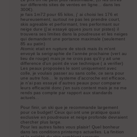
sur differents sites de ventes en ligne... dans les
300€).
je fais 1m72 pour 65 kilos, j' ai choisi les 176 et
heureusement, surtout ne pas les prendre court,
skis agreable et performant, tres performant sur
neige dure (j'ai essayé qques jours sur pistes) il
trouvera ses limites dans la poudreuse et les neiges
qui demandent une portance maximale (seulement
85 au patin)
Atomic etait en rupture de stock mais ils m'ont
envoyé la serigraphie de l'année prochaine (vert au
lieu de rouge) mais je ne crois pas qu'il y ait une
difference d'un point de vue technique ( a verifier)
Les peaux proposées le sont uniquement avec
colle, je voulais passer au sans colle, ce sera pour
une autre fois... le systeme d'accroche est efficace,
je n'ai pas essayé d'autres peaux pour comparer
leurs efficacité donc j'en suis content mais je ne me
rends pas compte par rapport aux standards
actuels...
Pour finir, un ski que je recommande largement
pour ce budget! Ceux qui ont une pratique quasi
exclusive en poudreuse et neige profonde devraient
chercher plus large.
Pour les autres faites vous plaisir! Quel bonheur
dans les conditions printemps actuelles. La finition
et la solidité du skis semblent correcte