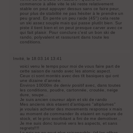
commence à allée vite le ski reste relativement
stable on peut appuyer dessus sans ce faire peur,
pour plus de stabilité ne pas hésiter à le prendre un
peu grand. En pente un peu raide (45°) cela reste
un ski assez souple mais qui passe plutôt bien. Sur
piste il tient bien et on peut presque carver avec ce
qui fait plaisir. Pour conclure c'est un bon ski de
rando, polyvalent et rassurant dans toute les
conditions.
Invité
, le 18.03.14 13:41
voici venu le temps pour moi de vous faire part de
cette saison de rando avec les atomic aspect.
Ceux ci sont montés avec des tlt basiques qui ont
une dizaine d'année.
Environ 10000m de deniv positif avec, dans toutes
les conditions, poudre, cartonnée, croutée, neige
dure, soupe...
Je suis ancien coureur alpin et ski de rando
Mes anciens skis etaient d'antiques "altiplumes"
je voulais acheter des movements response x mais
au moment de commander ils etaient en rupture de
stock, et le prix exorbitant a fini de me demotiver...
Je me suis donc tourné vers les aspects, et sans
regrets!!!!
Le prix on ne peut plus raisonnable, (cf les offres