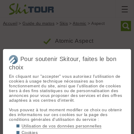
Accueil
>
Guide du matos
>
Skis
>
Atomic
> Aspect
Atomic Aspect
Pour soutenir Skitour, faites le bon
Produit
Ski tourisme
choix
Groupe : Skis
Poids
Largeur
Rayon
En cliquant sur "accepter" vous autorisez l'utilisation de
Marque : Atomic
2640g
85mm
17m
cookies à usage technique nécessaires au bon
Modèle : Aspect
fonctionnement du site, ainsi que l'utilisation de cookies
Type : Ski tourisme
tiers à des fins statistiques ou de personnalisation des
annonces pour vous proposer des services et des offres
Profil : Classique
adaptées à vos centres d'interêt.
Profil classique
Taille de référence : 170 cm
Largeur patin : 85 mm (en 170 cm)
Vous pouvez à tout moment modifier ce choix ou obtenir
des informations sur ces cookies sur la page des
Rayon de courbure : 17 m (en 170 cm)
conditions générales d'utilisation du service :
Poids (la paire) : 2640 grammes (en 170 cm)
Utilisation de vos données personnelles
Surface [
?
] : 1640 cm2
Cookies