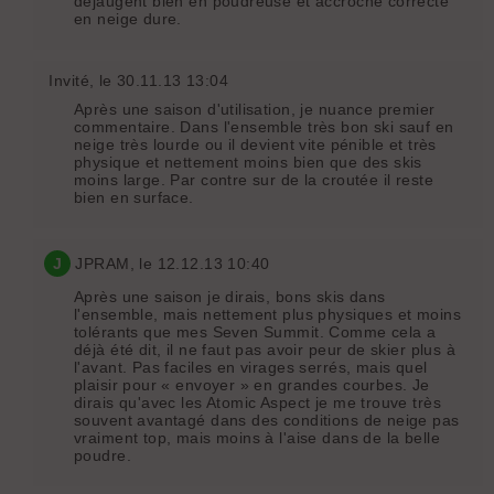
déjaugent bien en poudreuse et accroche correcte
en neige dure.
Invité
, le 30.11.13 13:04
Après une saison d'utilisation, je nuance premier
commentaire. Dans l'ensemble très bon ski sauf en
neige très lourde ou il devient vite pénible et très
physique et nettement moins bien que des skis
moins large. Par contre sur de la croutée il reste
bien en surface.
J
JPRAM
, le 12.12.13 10:40
Après une saison je dirais, bons skis dans
l'ensemble, mais nettement plus physiques et moins
tolérants que mes Seven Summit. Comme cela a
déjà été dit, il ne faut pas avoir peur de skier plus à
l'avant. Pas faciles en virages serrés, mais quel
plaisir pour « envoyer » en grandes courbes. Je
dirais qu'avec les Atomic Aspect je me trouve très
souvent avantagé dans des conditions de neige pas
vraiment top, mais moins à l'aise dans de la belle
poudre.