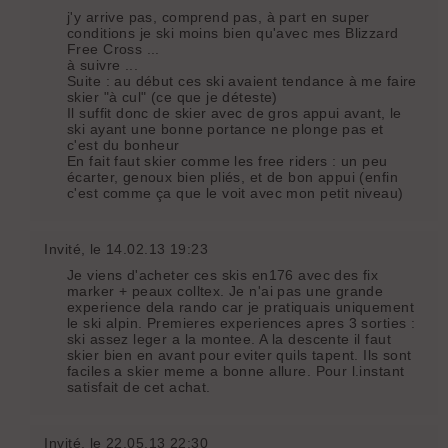
j'y arrive pas, comprend pas, à part en super
conditions je ski moins bien qu'avec mes Blizzard
Free Cross ...
à suivre ...
Suite : au début ces ski avaient tendance à me faire
skier "à cul" (ce que je déteste)
Il suffit donc de skier avec de gros appui avant, le
ski ayant une bonne portance ne plonge pas et
c'est du bonheur
En fait faut skier comme les free riders : un peu
écarter, genoux bien pliés, et de bon appui (enfin
c'est comme ça que le voit avec mon petit niveau)
Invité
, le 14.02.13 19:23
Je viens d'acheter ces skis en176 avec des fix
marker + peaux colltex. Je n'ai pas une grande
experience dela rando car je pratiquais uniquement
le ski alpin. Premieres experiences apres 3 sorties :
ski assez leger a la montee. A la descente il faut
skier bien en avant pour eviter quils tapent. Ils sont
faciles a skier meme a bonne allure. Pour l.instant
satisfait de cet achat.
Invité
, le 22.05.13 22:30