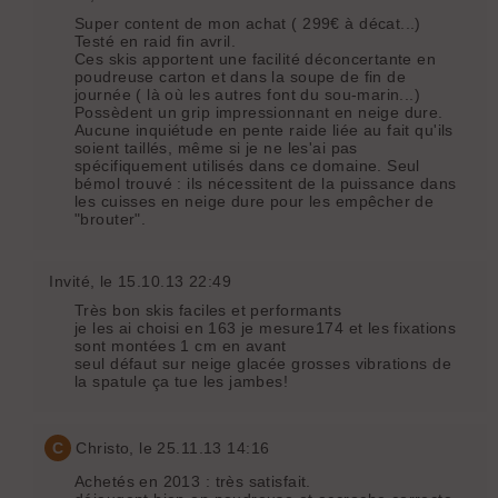
Super content de mon achat ( 299€ à décat...)
Testé en raid fin avril.
Ces skis apportent une facilité déconcertante en
poudreuse carton et dans la soupe de fin de
journée ( là où les autres font du sou-marin...)
Possèdent un grip impressionnant en neige dure.
Aucune inquiétude en pente raide liée au fait qu'ils
soient taillés, même si je ne les'ai pas
spécifiquement utilisés dans ce domaine. Seul
bémol trouvé : ils nécessitent de la puissance dans
les cuisses en neige dure pour les empêcher de
"brouter".
Invité
, le 15.10.13 22:49
Très bon skis faciles et performants
je les ai choisi en 163 je mesure174 et les fixations
sont montées 1 cm en avant
seul défaut sur neige glacée grosses vibrations de
la spatule ça tue les jambes!
C
Christo
, le 25.11.13 14:16
Achetés en 2013 : très satisfait.