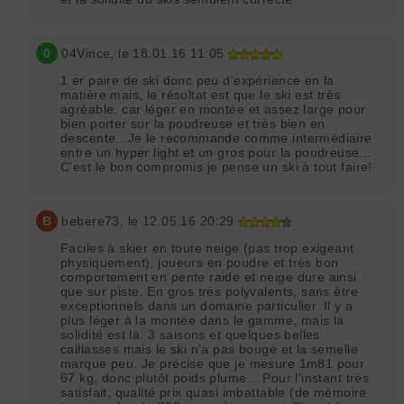
0
04Vince
, le 18.01.16 11:05
1 er paire de ski donc peu d'expérience en la
matière mais, le résultat est que le ski est très
agréable, car léger en montée et assez large pour
bien porter sur la poudreuse et très bien en
descente...Je le recommande comme intermédiaire
entre un hyper light et un gros pour la poudreuse...
C'est le bon compromis je pense un ski à tout faire!
B
bebere73
, le 12.05.16 20:29
Faciles à skier en toute neige (pas trop exigeant
physiquement), joueurs en poudre et très bon
comportement en pente raide et neige dure ainsi
que sur piste. En gros très polyvalents, sans être
exceptionnels dans un domaine particulier. Il y a
plus léger à la montée dans le gamme, mais la
solidité est là. 3 saisons et quelques belles
caillasses mais le ski n'a pas bougé et la semelle
marque peu. Je précise que je mesure 1m81 pour
67 kg, donc plutôt poids plume... Pour l'instant très
satisfait, qualité prix quasi imbattable (de mémoire