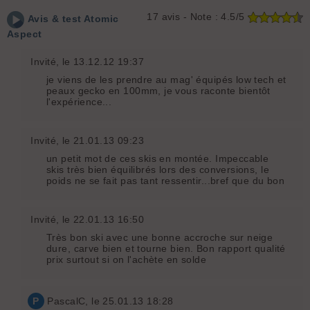
17
avis - Note :
4.5/5
Avis & test
Atomic
Aspect
Invité
, le 13.12.12 19:37
je viens de les prendre au mag' équipés low tech et
peaux gecko en 100mm, je vous raconte bientôt
l'expérience...
Invité
, le 21.01.13 09:23
un petit mot de ces skis en montée. Impeccable
skis très bien équilibrés lors des conversions, le
poids ne se fait pas tant ressentir...bref que du bon
Invité
, le 22.01.13 16:50
Très bon ski avec une bonne accroche sur neige
dure, carve bien et tourne bien. Bon rapport qualité
prix surtout si on l'achète en solde
P
PascalC
, le 25.01.13 18:28