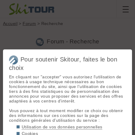
Accueil
>
Forum
> Recherche
Forum - Recherche
Pour soutenir Skitour, faites le bon
Nouveau sujet
|
Voir tous les sujets
choix
25 résultats
En cliquant sur "accepter" vous autorisez l'utilisation de
1.
Mont-Pourri
(Alligator le 29.05.2014 à 10:38)
cookies à usage technique nécessaires au bon
fonctionnement du site, ainsi que l'utilisation de cookies
Mon tel est dans mon profil 😉
tiers à des fins statistiques ou de personnalisation des
annonces pour vous proposer des services et des offres
2.
Mont-Pourri
(Alligator le 29.05.2014 à 09:25)
adaptées à vos centres d'interêt.
Salut, Pourquoi pas pour ce WE, si la météo s'améliore pour
Vous pouvez à tout moment modifier ce choix ou obtenir
samedi Si je viens dans le coin, je ferais bien une autre course
des informations sur ces cookies sur la page des
en plus. Par ex : bivouac au dessus d'Arc 2000 vendredi soir,
conditions générales d'utilisation du service :
samedi Pourri en boucle, et dimanche aiguille des glac...
Utilisation de vos données personnelles
3.
Conditions d'enneigement Dévoluy
(Alligator le
Cookies