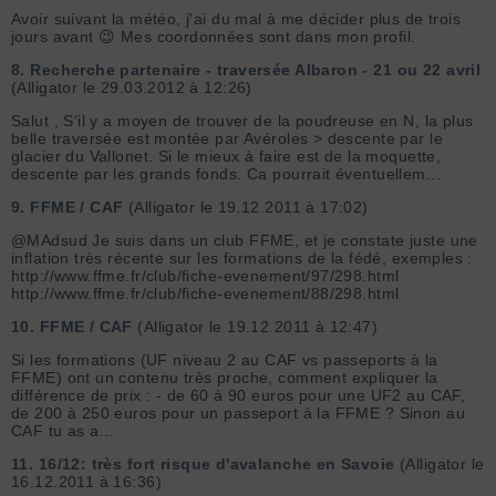
Avoir suivant la météo, j'ai du mal à me décider plus de trois
jours avant 😉 Mes coordonnées sont dans mon profil.
8.
Recherche partenaire - traversée Albaron - 21 ou 22 avril
(Alligator le 29.03.2012 à 12:26)
Salut , S'il y a moyen de trouver de la poudreuse en N, la plus
belle traversée est montée par Avéroles > descente par le
glacier du Vallonet. Si le mieux à faire est de la moquette,
descente par les grands fonds. Ca pourrait éventuellem...
9.
FFME / CAF
(Alligator le 19.12.2011 à 17:02)
@MAdsud Je suis dans un club FFME, et je constate juste une
inflation très récente sur les formations de la fédé, exemples :
http://www.ffme.fr/club/fiche-evenement/97/298.html
http://www.ffme.fr/club/fiche-evenement/88/298.html
10.
FFME / CAF
(Alligator le 19.12.2011 à 12:47)
Si les formations (UF niveau 2 au CAF vs passeports à la
FFME) ont un contenu très proche, comment expliquer la
différence de prix : - de 60 à 90 euros pour une UF2 au CAF,
de 200 à 250 euros pour un passeport à la FFME ? Sinon au
CAF tu as a...
11.
16/12: très fort risque d'avalanche en Savoie
(Alligator le
16.12.2011 à 16:36)