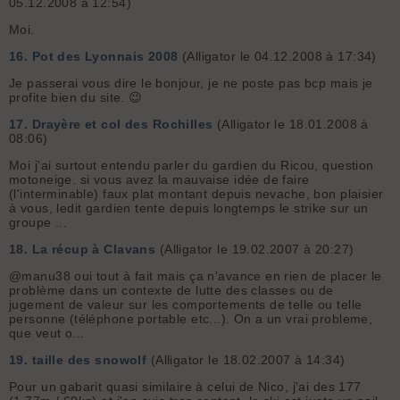
05.12.2008 à 12:54)
Moi.
16.
Pot des Lyonnais 2008
(Alligator le 04.12.2008 à 17:34)
Je passerai vous dire le bonjour, je ne poste pas bcp mais je
profite bien du site. 😉
17.
Drayère et col des Rochilles
(Alligator le 18.01.2008 à
08:06)
Moi j'ai surtout entendu parler du gardien du Ricou, question
motoneige. si vous avez la mauvaise idée de faire
(l'interminable) faux plat montant depuis nevache, bon plaisier
à vous, ledit gardien tente depuis longtemps le strike sur un
groupe ...
18.
La récup à Clavans
(Alligator le 19.02.2007 à 20:27)
@manu38 oui tout à fait mais ça n'avance en rien de placer le
problème dans un contexte de lutte des classes ou de
jugement de valeur sur les comportements de telle ou telle
personne (téléphone portable etc...). On a un vrai probleme,
que veut o...
19.
taille des snowolf
(Alligator le 18.02.2007 à 14:34)
Pour un gabarit quasi similaire à celui de Nico, j'ai des 177