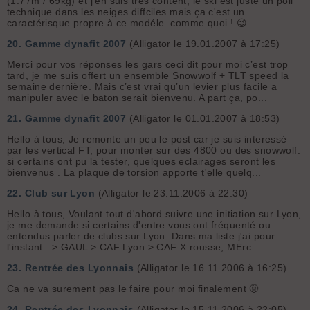
(1.77m / 69kg) et j'en suis tres content, le ski est juste un poil
technique dans les neiges diffciles mais ça c'est un
caractérisque propre à ce modéle. comme quoi ! 😉
20.
Gamme dynafit 2007
(Alligator le 19.01.2007 à 17:25)
Merci pour vos réponses les gars ceci dit pour moi c’est trop
tard, je me suis offert un ensemble Snowwolf + TLT speed la
semaine dernière. Mais c’est vrai qu’un levier plus facile a
manipuler avec le baton serait bienvenu. A part ça, po...
21.
Gamme dynafit 2007
(Alligator le 01.01.2007 à 18:53)
Hello à tous, Je remonte un peu le post car je suis interessé
par les vertical FT, pour monter sur des 4800 ou des snowwolf.
si certains ont pu la tester, quelques eclairages seront les
bienvenus . La plaque de torsion apporte t'elle quelq...
22.
Club sur Lyon
(Alligator le 23.11.2006 à 22:30)
Hello à tous, Voulant tout d'abord suivre une initiation sur Lyon,
je me demande si certains d'entre vous ont fréquenté ou
entendus parler de clubs sur Lyon. Dans ma liste j'ai pour
l'instant : > GAUL > CAF Lyon > CAF X rousse; MErc...
23.
Rentrée des Lyonnais
(Alligator le 16.11.2006 à 16:25)
Ca ne va surement pas le faire pour moi finalement 🤨
24.
Rentrée des Lyonnais
(Alligator le 15.11.2006 à 22:05)