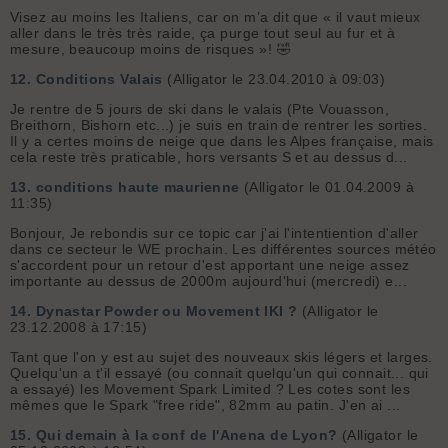
Visez au moins les Italiens, car on m’a dit que « il vaut mieux
aller dans le très très raide, ça purge tout seul au fur et à
mesure, beaucoup moins de risques »! 🤣
12.
Conditions Valais
(Alligator le 23.04.2010 à 09:03)
Je rentre de 5 jours de ski dans le valais (Pte Vouasson,
Breithorn, Bishorn etc...) je suis en train de rentrer les sorties.
Il y a certes moins de neige que dans les Alpes française, mais
cela reste très praticable, hors versants S et au dessus d...
13.
conditions haute maurienne
(Alligator le 01.04.2009 à
11:35)
Bonjour, Je rebondis sur ce topic car j'ai l'intentiention d'aller
dans ce secteur le WE prochain. Les différentes sources météo
s'accordent pour un retour d'est apportant une neige assez
importante au dessus de 2000m aujourd'hui (mercredi) e...
14.
Dynastar Powder ou Movement IKI ?
(Alligator le
23.12.2008 à 17:15)
Tant que l'on y est au sujet des nouveaux skis légers et larges.
Quelqu'un a t'il essayé (ou connait quelqu'un qui connait... qui
a essayé) les Movement Spark Limited ? Les cotes sont les
mêmes que le Spark "free ride", 82mm au patin. J'en ai ...
15.
Qui demain à la conf de l'Anena de Lyon?
(Alligator le