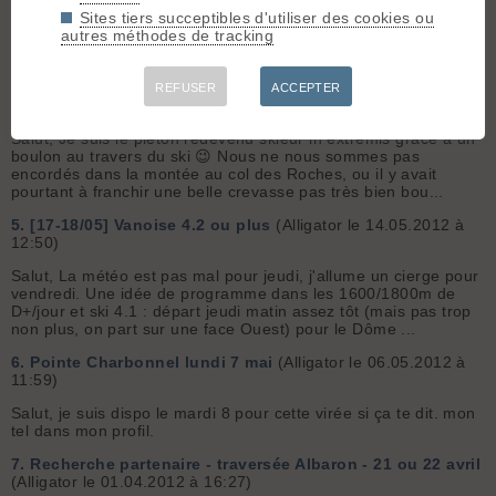
22.05.2014 à 12:17)
Sites tiers succeptibles d'utiliser des cookies ou
autres méthodes de tracking
Même quesiton pour le WE à venir (24/25 mai) si le Bure
passe, je suppose que le Grand Ferrrand passe en S sans
neige?
REFUSER
ACCEPTER
4.
S'encorder sur un glacier
(Alligator le 18.05.2012 à 16:00)
Salut, Je suis le piéton redevenu skieur in extremis grace à un
boulon au travers du ski 😉 Nous ne nous sommes pas
encordés dans la montée au col des Roches, ou il y avait
pourtant à franchir une belle crevasse pas très bien bou...
5.
[17-18/05] Vanoise 4.2 ou plus
(Alligator le 14.05.2012 à
12:50)
Salut, La météo est pas mal pour jeudi, j'allume un cierge pour
vendredi. Une idée de programme dans les 1600/1800m de
D+/jour et ski 4.1 : départ jeudi matin assez tôt (mais pas trop
non plus, on part sur une face Ouest) pour le Dôme ...
6.
Pointe Charbonnel lundi 7 mai
(Alligator le 06.05.2012 à
11:59)
Salut, je suis dispo le mardi 8 pour cette virée si ça te dit. mon
tel dans mon profil.
7.
Recherche partenaire - traversée Albaron - 21 ou 22 avril
(Alligator le 01.04.2012 à 16:27)