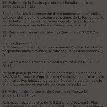
21.
Pointes de la Partie / pointe de l'Echelle
(muzo le
28.03.2012 à 14:12)
Bonjour, Je suis à la recherche d'informations sur la skiabilité
ou snow-abilité dans le secteur des pointes de la Partie / pointe
de l'Echelle d'un couloir nord-ouest qui plonge sur la rive
gauche du glacier de la Masse. Ca me parait-bien d...
22.
Reptation, fissures et plaques
(muzo le 02.03.2012 à
17:31)
Bien expliqué sur SLF
http://www.slf.ch/lawineninfo/wochenbericht/wochenbericht/Sch
werpunktthema/Gleitschnee_technische_Massnahmen/index_F
R
23.
Conférences Traces Hivernales
(muzo le 29.02.2012 à
20:17)
Un petit peu de promo pour cette conférence animée par Eric
CHARAMEL cette fin d'après-midi à Courchevel que j'ai trouvée
très instructive. Initiative toujours intéressante d'autant qu'elle
était programmée en période de vacances scolair...
24.
P'tite rando au départ de Courchevel
(muzo le
27.02.2012 à 11:45)
Réponses très complètes de Will Eaton et d'Octopus7. Plus
sympa que la navette ski-bus, le téléski du Belvédère au départ