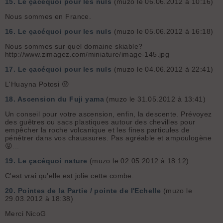
15.
Le çacéquoi pour les nuls
(muzo le 06.06.2012 à 10:16)
Nous sommes en France.
16.
Le çacéquoi pour les nuls
(muzo le 05.06.2012 à 16:18)
Nous sommes sur quel domaine skiable?
http://www.zimagez.com/miniature/image-145.jpg
17.
Le çacéquoi pour les nuls
(muzo le 04.06.2012 à 22:41)
L'Huayna Potosi 😜
18.
Ascension du Fuji yama
(muzo le 31.05.2012 à 13:41)
Un conseil pour votre ascension, enfin, la descente. Prévoyez
des guêtres ou sacs plastiques autour des chevilles pour
empêcher la roche volcanique et les fines particules de
pénétrer dans vos chaussures. Pas agréable et ampoulogène
😡...
19.
Le çacéquoi nature
(muzo le 02.05.2012 à 18:12)
C'est vrai qu'elle est jolie cette combe.
20.
Pointes de la Partie / pointe de l'Echelle
(muzo le
29.03.2012 à 18:38)
Merci NicoG