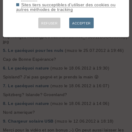
3.
Le çacéquoi pour les nuls
(muzo le 27.07.2012 à 10:26)
Sites tiers succeptibles d'utiliser des cookies ou
autres méthodes de tracking
Oui ! Dents de la Portetta, aiguille de Mey C'est à toi Yves.
4.
Le çacéquoi pour les nuls
(muzo le 27.07.2012 à 09:00)
REFUSER
ACCEPTER
Pour avoir été en septembre à cette pointe sud, c'était les 4
saisons toutes les 10 minutes. Plus près de chez nous...
http://img11.hostingpics.net/thumbs/mini_750511DSC4985copy.
jpg
5.
Le çacéquoi pour les nuls
(muzo le 25.07.2012 à 19:46)
Cap de Bonne Espérance?
6.
Le çacéquoi nature
(muzo le 18.06.2012 à 19:30)
Spisland? J'ai pas gagné et je prends la main 😜
7.
Le çacéquoi nature
(muzo le 18.06.2012 à 16:07)
Spitzberg? Islande? Groenland?
8.
Le çacéquoi nature
(muzo le 18.06.2012 à 14:06)
Nord amerique?
9.
Chargeur solaire USB
(muzo le 12.06.2012 à 18:18)
Merci pour la vidéo et son bonus ;-) On peut aussi laisser les