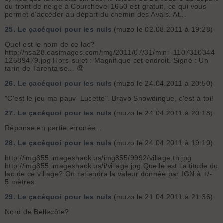
du front de neige à Courchevel 1650 est gratuit, ce qui vous
permet d'accéder au départ du chemin des Avals. At...
25.
Le çacéquoi pour les nuls
(muzo le 02.08.2011 à 19:28)
Quel est le nom de ce lac?
http://nsa28.casimages.com/img/2011/07/31/mini_1107310344
12589479.jpg Hors-sujet : Magnifique cet endroit. Signé : Un
tarin de Tarentaise... 😡
26.
Le çacéquoi pour les nuls
(muzo le 24.04.2011 à 20:50)
"C'est le jeu ma pauv' Lucette". Bravo Snowdingue, c'est à toi!
27.
Le çacéquoi pour les nuls
(muzo le 24.04.2011 à 20:18)
Réponse en partie erronée...
28.
Le çacéquoi pour les nuls
(muzo le 24.04.2011 à 19:10)
http://img855.imageshack.us/img855/9992/village.th.jpg
http://img855.imageshack.us/i/village.jpg Quelle est l'altitude du
lac de ce village? On retiendra la valeur donnée par IGN à +/-
5 mètres.
29.
Le çacéquoi pour les nuls
(muzo le 21.04.2011 à 21:36)
Nord de Bellecôte?