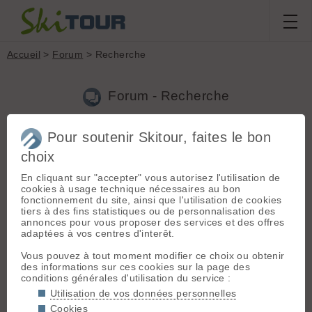
Accueil
>
Forum
> Recherche
Forum - Recherche
Pour soutenir Skitour, faites le bon
Nouveau sujet
|
Voir tous les sujets
choix
36 résultats
En cliquant sur "accepter" vous autorisez l'utilisation de
1.
délais retour ABS
(muzo le 27.02.2015 à 15:49)
cookies à usage technique nécessaires au bon
fonctionnement du site, ainsi que l'utilisation de cookies
Envoyé le 19 janvier, retour le 26 février
tiers à des fins statistiques ou de personnalisation des
annonces pour vous proposer des services et des offres
2.
Donne information sur splitboard Voilé
(muzo le
adaptées à vos centres d'interêt.
02.04.2013 à 21:59)
Vous pouvez à tout moment modifier ce choix ou obtenir
+1 pour vanter les mérites de la marque et des produits Voilé
des informations sur ces cookies sur la page des
(produit abouti et éprouvé, rapidité des envois, sérieux).
conditions générales d'utilisation du service :
J'avais commandé sur le site US des couteaux et ils avaient
oublié de joindre au colis un axe/goupille. Je me retrouva...
Utilisation de vos données personnelles
Cookies