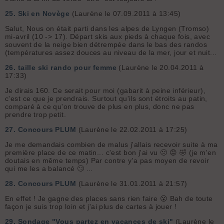
25.
Ski en Novège
(Laurène le 07.09.2011 à 13:45)
Salut, Nous on était parti dans les alpes de Lyngen (Tromso)
mi-avril (10 -> 17). Départ skis aux pieds à chaque fois, avec
souvent de la neige bien détrempée dans le bas des randos
(températures assez douces au niveau de la mer, jour et nuit...
26.
taille ski rando pour femme
(Laurène le 20.04.2011 à
17:33)
Je dirais 160. Ce serait pour moi (gabarit à peine inférieur),
c'est ce que je prendrais. Surtout qu'ils sont étroits au patin,
comparé à ce qu'on trouve de plus en plus, donc ne pas
prendre trop petit.
27.
Concours PLUM
(Laurène le 22.02.2011 à 17:25)
Je me demandais combien de malus j'allais recevoir suite à ma
première place de ce matin... c'est bon j'ai vu 🤢 😡 🤣 (je m'en
doutais en même temps) Par contre y'a pas moyen de revoir
qui me les a balancé 🙄 ...
28.
Concours PLUM
(Laurène le 31.01.2011 à 21:57)
En effet ! Je gagne des places sans rien faire 😮 Bah de toute
façon je suis trop loin et j'ai plus de cartes à jouer !
29.
Sondage "Vous partez en vacances de ski"
(Laurène le