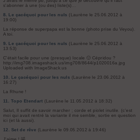
J'avais le même pb, jusqu'à ce que je découvre qu'il faut
s'abonner à une (ou des) liste(s)...
8.
Le çacéquoi pour les nuls
(Laurène le 25.06.2012 à
19:00)
La réponse de superpapa est la bonne (photo prise du Veyou).
A toi.
9.
Le çacéquoi pour les nuls
(Laurène le 25.06.2012 à
13:53)
C'était facile pour une (presque) locale 🙂 Cépridou ?
http://img708.imageshack.us/img708/8644/p1020016a.jpg
Uploaded with ImageShack.us
10.
Le çacéquoi pour les nuls
(Laurène le 23.06.2012 à
16:27)
La Rhune !
11.
Topo Etendart
(Laurène le 11.05.2012 à 18:32)
Salut, Il suffit de savoir marcher ; corde et piolet inutile. (c'est
moi qui avait rentré la variante il me semble, sortie en question
ici (et là aussi).
12.
Set de rêve
(Laurène le 09.05.2012 à 19:46)
J'aime ! 🤣