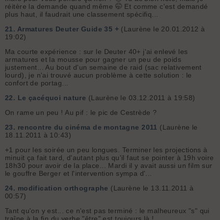
réitère la demande quand même 🤭 Et comme c'est demandé
plus haut, il faudrait une classement spécifiq...
21.
Armatures Deuter Guide 35 +
(Laurène le 20.01.2012 à
19:02)
Ma courte expérience : sur le Deuter 40+ j'ai enlevé les
armatures et la mousse pour gagner un peu de poids
justement... Au bout d'un semaine de raid (sac relativement
lourd), je n'ai trouvé aucun problème à cette solution : le
confort de portag...
22.
Le çacéquoi nature
(Laurène le 03.12.2011 à 19:58)
On rame un peu ! Au pif : le pic de Cestrède ?
23.
rencontre du cinéma de montagne 2011
(Laurène le
18.11.2011 à 10:43)
+1 pour les soirée un peu longues. Terminer les projections à
minuit ça fait tard, d'autant plus qu'il faut se pointer à 19h voire
18h30 pour avoir de la place... Mardi il y avait aussi un film sur
le gouffre Berger et l'intervention sympa d'...
24.
modification orthographe
(Laurène le 13.11.2011 à
00:57)
Tant qu'on y est... ce n'est pas terminé : le malheureux "s" qui
traîne à la fin du verbe "être" est toujours là !