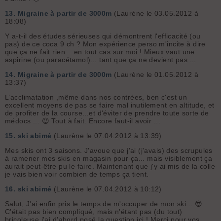
13.
Migraine à partir de 3000m
(Laurène le 03.05.2012 à
18:08)
Y a-t-il des études sérieuses qui démontrent l'efficacité (ou
pas) de ce coca 9 ch ? Mon expérience perso m'incite à dire
que ça ne fait rien... en tout cas sur moi ! Mieux vaut une
aspirine (ou paracétamol)... tant que ça ne devient pas ...
14.
Migraine à partir de 3000m
(Laurène le 01.05.2012 à
13:37)
L’acclimatation ,même dans nos contrées, ben c'est un
excellent moyens de pas se faire mal inutilement en altitude, et
de profiter de la course...et d'éviter de prendre toute sorte de
médocs ... 😉 Tout à fait. Encore faut-il avoir ...
15.
ski abimé
(Laurène le 07.04.2012 à 13:39)
Mes skis ont 3 saisons. J'avoue que j'ai (j'avais) des scrupules
à ramener mes skis en magasin pour ça... mais visiblement ça
aurait peut-être pu le faire. Maintenant que j'y ai mis de la colle
je vais bien voir combien de temps ça tient.
16.
ski abimé
(Laurène le 07.04.2012 à 10:12)
Salut, J'ai enfin pris le temps de m'occuper de mon ski... 😎
C'était pas bien compliqué, mais n'étant pas (du tout)
bricoleuse j'ai d'abord posé la question ici ! Merci pour vos