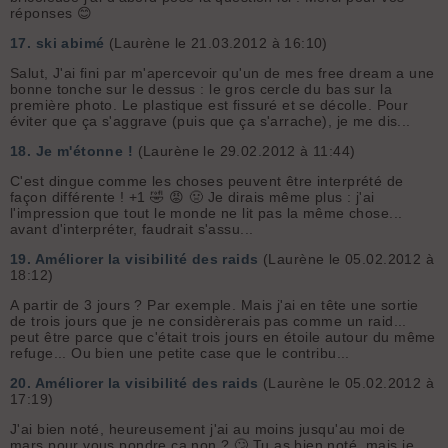
réponses 😊
17.
ski abimé
(Laurène le 21.03.2012 à 16:10)
Salut, J'ai fini par m'apercevoir qu'un de mes free dream a une
bonne tonche sur le dessus : le gros cercle du bas sur la
première photo. Le plastique est fissuré et se décolle. Pour
éviter que ça s'aggrave (puis que ça s'arrache), je me dis...
18.
Je m'étonne !
(Laurène le 29.02.2012 à 11:44)
C'est dingue comme les choses peuvent être interprété de
façon différente ! +1 🤣 😡 🤢 Je dirais même plus : j'ai
l'impression que tout le monde ne lit pas la même chose...
avant d'interpréter, faudrait s'assu...
19.
Améliorer la visibilité des raids
(Laurène le 05.02.2012 à
18:12)
A partir de 3 jours ? Par exemple. Mais j'ai en tête une sortie
de trois jours que je ne considèrerais pas comme un raid...
peut être parce que c'était trois jours en étoile autour du même
refuge... Ou bien une petite case que le contribu...
20.
Améliorer la visibilité des raids
(Laurène le 05.02.2012 à
17:19)
J'ai bien noté, heureusement j'ai au moins jusqu'au moi de
mars pour vous pondre ça non ? 🙄 Tu as bien noté, mais je