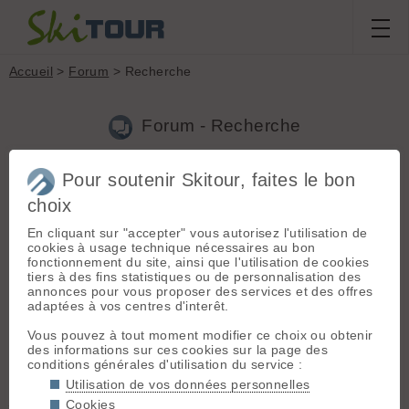
Accueil
>
Forum
> Recherche
Forum - Recherche
Pour soutenir Skitour, faites le bon
Nouveau sujet
|
Voir tous les sujets
choix
150 résultats
En cliquant sur "accepter" vous autorisez l'utilisation de
1.
Bienvenu(e) sur votre nouvelle version de skitour !
cookies à usage technique nécessaires au bon
(Laurène le 11.04.2021 à 19:00)
fonctionnement du site, ainsi que l'utilisation de cookies
tiers à des fins statistiques ou de personnalisation des
Dimitri - Le 10/04/2021 23:13 Peut-être serait-il intéressant
annonces pour vous proposer des services et des offres
d'avoir accès à ces liens d'informations nivo-météo sans
adaptées à vos centres d'interêt.
obligatoirement devoir se connecter à un profil? Jeroen - Le
10/04/2021 23:18 Je vais reflechir à ça, mais l...
Vous pouvez à tout moment modifier ce choix ou obtenir
des informations sur ces cookies sur la page des
2.
[bugs] Nouvelle version
(Laurène le 11.04.2021 à 18:42)
conditions générales d'utilisation du service :
Bonjour, Je n'étais initialement pas connectée à mon compte et
Utilisation de vos données personnelles
j'ai demandé la réinitialisation de mon mot de passe. Le lien
Cookies