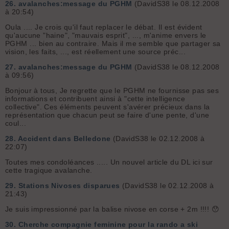
26.
avalanches:message du PGHM
(DavidS38 le 08.12.2008
à 20:54)
Oula .... Je crois qu'il faut replacer le débat. Il est évident
qu'aucune "haine", "mauvais esprit", ..., m'anime envers le
PGHM ... bien au contraire. Mais il me semble que partager sa
vision, les faits, ..., est réellement une source préc...
27.
avalanches:message du PGHM
(DavidS38 le 08.12.2008
à 09:56)
Bonjour à tous, Je regrette que le PGHM ne fournisse pas ses
informations et contribuent ainsi à "cette intelligence
collective". Ces éléments peuvent s'avérer précieux dans la
représentation que chacun peut se faire d'une pente, d'une
coul...
28.
Accident dans Belledone
(DavidS38 le 02.12.2008 à
22:07)
Toutes mes condoléances ..... Un nouvel article du DL ici sur
cette tragique avalanche.
29.
Stations Nivoses disparues
(DavidS38 le 02.12.2008 à
21:43)
Je suis impressionné par la balise nivose en corse + 2m !!!! 😯
30.
Cherche compagnie feminine pour la rando a ski