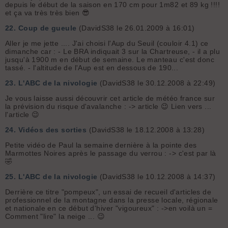
depuis le début de la saison en 170 cm pour 1m82 et 89 kg !!!!
et ça va très très bien 😎
22.
Coup de gueule
(DavidS38 le 26.01.2009 à 16:01)
Aller je me jette .... J'ai choisi l'Aup du Seuil (couloir 4.1) ce
dimanche car : - Le BRA indiquait 3 sur la Chartreuse, - il a plu
jusqu'à 1900 m en début de semaine. Le manteau c'est donc
tassé. - l'altitude de l'Aup est en dessous de 190...
23.
L'ABC de la nivologie
(DavidS38 le 30.12.2008 à 22:49)
Je vous laisse aussi découvrir cet article de météo france sur
la prévision du risque d'avalanche : -> article 😉 Lien vers ...
l'article 😉
24.
Vidéos des sorties
(DavidS38 le 18.12.2008 à 13:28)
Petite vidéo de Paul la semaine dernière à la pointe des
Marmottes Noires après le passage du verrou : -> c'est par là
🤣
25.
L'ABC de la nivologie
(DavidS38 le 10.12.2008 à 14:37)
Derrière ce titre "pompeux", un essai de recueil d'articles de
professionnel de la montagne dans la presse locale, régionale
et nationale en ce début d'hiver "vigoureux" : ->en voilà un =
Comment "lire" la neige ... 😉