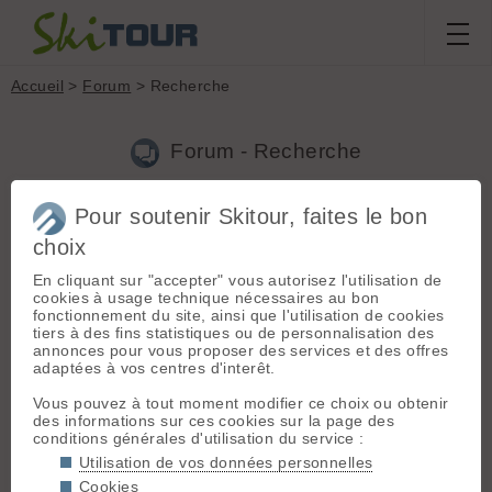
Accueil
>
Forum
> Recherche
Forum - Recherche
Pour soutenir Skitour, faites le bon
Nouveau sujet
|
Voir tous les sujets
choix
101 résultats
En cliquant sur "accepter" vous autorisez l'utilisation de
1.
A propos du Hors Série Avalanches 2015
(DavidS38 le
cookies à usage technique nécessaires au bon
02.01.2016 à 15:29)
fonctionnement du site, ainsi que l'utilisation de cookies
tiers à des fins statistiques ou de personnalisation des
où pouvons nous se procurer le n° ?
annonces pour vous proposer des services et des offres
adaptées à vos centres d'interêt.
2.
vallée blanche
(DavidS38 le 21.04.2015 à 08:27)
Vous pouvez à tout moment modifier ce choix ou obtenir
Bonjour Didier, Je l'ai faîte ce dimanche. Elle est actuellement
des informations sur ces cookies sur la page des
en bonnes conditions. J'ai fais le tracé GPS si cela t'intéresse.
conditions générales d'utilisation du service :
😉
Utilisation de vos données personnelles
3.
Meilleurs appli du moment pour tracking
(DavidS38 le
Cookies