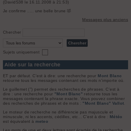
(DavidS38 le 16.11.2008 à 21:53)
Je confirme ..... une belle brune 🤣
Messages plus anciens
Chercher
Sujets uniquement
Aide sur la recherche
ET par défaut. C'est à dire: une recherche pour
Mont Blanc
retourne tous les messages contenant ces mots n'importe où.
Le guillemet (") permet des recherches de phrases. C'est à
dire : une recherche pour
"Mont Blanc"
retourne tous les
messages contenant la phrase exacte. Vous pouvez combiner
des recherches de phrases et de mots :
"Mont Blanc" Vallot
.
Le moteur de recherche ne différencie pas majuscule et
minuscule, ni les accents, cédilles, etc... C'est à dire :
Météo
est équivalent à
meteo
Les mots de une et deux lettres sont écartés de la recherche.