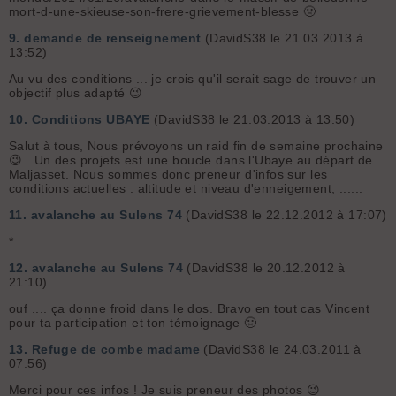
mort-d-une-skieuse-son-frere-grievement-blesse 🤢
9.
demande de renseignement
(DavidS38 le 21.03.2013 à
13:52)
Au vu des conditions ... je crois qu'il serait sage de trouver un
objectif plus adapté 😉
10.
Conditions UBAYE
(DavidS38 le 21.03.2013 à 13:50)
Salut à tous, Nous prévoyons un raid fin de semaine prochaine
😉 . Un des projets est une boucle dans l'Ubaye au départ de
Maljasset. Nous sommes donc preneur d'infos sur les
conditions actuelles : altitude et niveau d'enneigement, ......
11.
avalanche au Sulens 74
(DavidS38 le 22.12.2012 à 17:07)
*
12.
avalanche au Sulens 74
(DavidS38 le 20.12.2012 à
21:10)
ouf .... ça donne froid dans le dos. Bravo en tout cas Vincent
pour ta participation et ton témoignage 🤢
13.
Refuge de combe madame
(DavidS38 le 24.03.2011 à
07:56)
Merci pour ces infos ! Je suis preneur des photos 😉