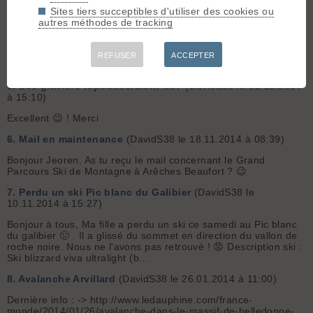
21.03.2015 à 21:28)
Sites tiers succeptibles d'utiliser des cookies ou
autres méthodes de tracking
Oruxmaps ... excellent 😉
4.
6 eme Grandarctissime
(DavidS38 le 27.02.2015 à 20:25)
REFUSER
ACCEPTER
😉 c'est bien noté ! l'EA de Montmélian sera présent 😎
5.
Les glaciers repousseraient-ils?
(DavidS38 le 01.12.2014
à 15:10)
Excellent 😉 ! Merci
6.
Mail en maintenance
(DavidS38 le 18.11.2014 à 08:39)
Bonjour Jeoren, As tu reçu le mail concernant le Grand
Parcours Ski de Montagne à Arêches Beaufort ? 😉
7.
Perdu un ski Pic blanc du Galibier
(DavidS38 le
10.11.2014 à 15:27)
Bonjour à tous, Ma fille a perdu un ski ce samedi au Pic blanc
du galibier 🤢 . Il a glissé du sommet en direction du vallon de
roche noire. Nous ne l'avons pas retrouvé ! 😡 Description ski :
Ski blizzard viva ultralight (b...
8.
Avalanche Arvillard
(DavidS38 le 26.01.2014 à 11:00)
Dernière info : -> http://www.ledauphine.com/france-
monde/2014/01/26/avalanche-dans-le-massif-de-belledonne-