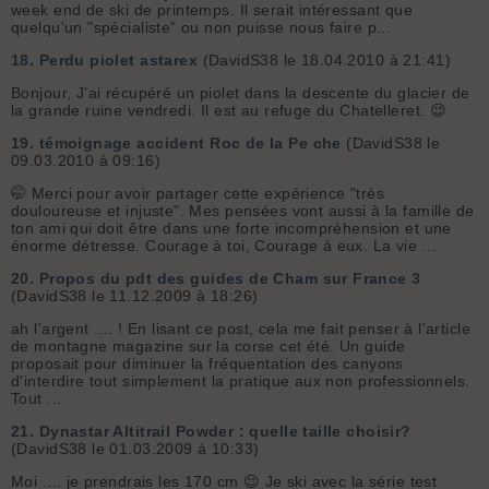
week end de ski de printemps. Il serait intéressant que
quelqu'un "spécialiste" ou non puisse nous faire p...
18.
Perdu piolet astarex
(DavidS38 le 18.04.2010 à 21:41)
Bonjour, J'ai récupéré un piolet dans la descente du glacier de
la grande ruine vendredi. Il est au refuge du Chatelleret. 😉
19.
témoignage accident Roc de la Pe che
(DavidS38 le
09.03.2010 à 09:16)
🤭 Merci pour avoir partager cette expérience "très
douloureuse et injuste". Mes pensées vont aussi à la famille de
ton ami qui doit être dans une forte incompréhension et une
énorme détresse. Courage à toi, Courage à eux. La vie ...
20.
Propos du pdt des guides de Cham sur France 3
(DavidS38 le 11.12.2009 à 18:26)
ah l'argent .... ! En lisant ce post, cela me fait penser à l'article
de montagne magazine sur la corse cet été. Un guide
proposait pour diminuer la fréquentation des canyons
d'interdire tout simplement la pratique aux non professionnels.
Tout ...
21.
Dynastar Altitrail Powder : quelle taille choisir?
(DavidS38 le 01.03.2009 à 10:33)
Moi .... je prendrais les 170 cm 😉 Je ski avec la série test