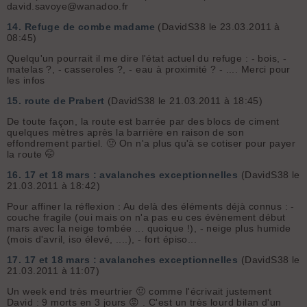
david.savoye@wanadoo.fr
14.
Refuge de combe madame
(DavidS38 le 23.03.2011 à
08:45)
Quelqu'un pourrait il me dire l'état actuel du refuge : - bois, -
matelas ?, - casseroles ?, - eau à proximité ? - .... Merci pour
les infos
15.
route de Prabert
(DavidS38 le 21.03.2011 à 18:45)
De toute façon, la route est barrée par des blocs de ciment
quelques mètres après la barrière en raison de son
effondrement partiel. 🤢 On n'a plus qu'à se cotiser pour payer
la route 🤭
16.
17 et 18 mars : avalanches exceptionnelles
(DavidS38 le
21.03.2011 à 18:42)
Pour affiner la réflexion : Au delà des éléments déjà connus : -
couche fragile (oui mais on n'a pas eu ces évènement début
mars avec la neige tombée ... quoique !), - neige plus humide
(mois d'avril, iso élevé, ....), - fort épiso...
17.
17 et 18 mars : avalanches exceptionnelles
(DavidS38 le
21.03.2011 à 11:07)
Un week end très meurtrier 🤢 comme l'écrivait justement
David : 9 morts en 3 jours 😡 . C'est un très lourd bilan d'un