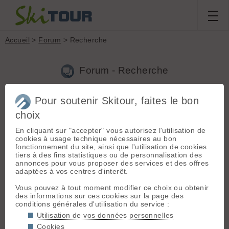
Accueil
>
Forum
> Recherche
Forum - Recherche
Pour soutenir Skitour, faites le bon
Nouveau sujet
|
Voir tous les sujets
choix
658 résultats
En cliquant sur "accepter" vous autorisez l'utilisation de
1.
RideOut.fr
(robin bonnet guide le 26.03.2024 à 19:40)
cookies à usage technique nécessaires au bon
fonctionnement du site, ainsi que l'utilisation de cookies
Sympa ça Jeroen, on va investir le site pour nos voyages vélo
tiers à des fins statistiques ou de personnalisation des
en famille, ça semble juste parfait ! Pour le moment Christine
annonces pour vous proposer des services et des offres
passe des heures à faire les itinéraires sur des blogs et sites
adaptées à vos centres d'interêt.
comme "France vélo tourisme" plus la carte... Et moi je...
Vous pouvez à tout moment modifier ce choix ou obtenir
2.
Serac / Ecrins
(robin bonnet guide le 03.05.2021 à 19:29)
des informations sur ces cookies sur la page des
conditions générales d'utilisation du service :
La voie normale des Écrins, c'est bien éventuellement pour la
descente, mais à la montée c'est de la roulette russe depuis
Utilisation de vos données personnelles
quelques années (particulièrement, ça l'a toujours un peu
Cookies