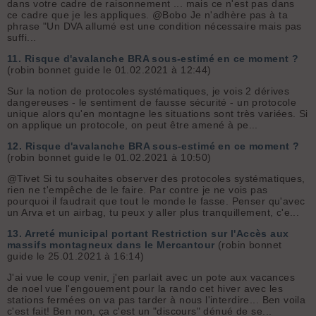
dans votre cadre de raisonnement ... mais ce n'est pas dans
ce cadre que je les appliques. @Bobo Je n'adhère pas à ta
phrase "Un DVA allumé est une condition nécessaire mais pas
suffi...
11.
Risque d'avalanche BRA sous-estimé en ce moment ?
(robin bonnet guide le 01.02.2021 à 12:44)
Sur la notion de protocoles systématiques, je vois 2 dérives
dangereuses - le sentiment de fausse sécurité - un protocole
unique alors qu'en montagne les situations sont très variées. Si
on applique un protocole, on peut être amené à pe...
12.
Risque d'avalanche BRA sous-estimé en ce moment ?
(robin bonnet guide le 01.02.2021 à 10:50)
@Tivet Si tu souhaites observer des protocoles systématiques,
rien ne t'empêche de le faire. Par contre je ne vois pas
pourquoi il faudrait que tout le monde le fasse. Penser qu'avec
un Arva et un airbag, tu peux y aller plus tranquillement, c'e...
13.
Arreté municipal portant Restriction sur l'Accès aux
massifs montagneux dans le Mercantour
(robin bonnet
guide le 25.01.2021 à 16:14)
J'ai vue le coup venir, j'en parlait avec un pote aux vacances
de noel vue l'engouement pour la rando cet hiver avec les
stations fermées on va pas tarder à nous l'interdire... Ben voila
c'est fait! Ben non, ça c'est un "discours" dénué de se...