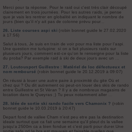
Merci pour ta réponse. Pour le raid oui c'est très clair découpé
clairement en trois journées. Pour les autres raids, je pense
que je vais les rentrer en globalité en indiquant le nombre de
jours (bien qu'il n'y ait pas de colonne prévu pour...
26.
Liste courses aspi ski
(robin bonnet guide le 27.02.2020
à 17:56)
Salut à tous, Je suis en train de voir pour ma liste pour l'aspi.
Une question me turlupine: si on a fait plusieurs raids sur
plusieurs jours, comment est-ce qu'on le renseigne pour la liste
du proba? Par exemple raid à ski de deux jours avec un ...
27.
Loutousport Guillestre : Matériel de loc défectueux et
nom remboursé
(robin bonnet guide le 20.12.2019 à 09:07)
On réussi à louer une autre paire à proximité du gite Où et
chez qui ? Ou dit autrement où peut-on louer des skis de rando
entre Guillestre et St Véran ? Il y a de nombreux magasins de
location dans le Queyras ;) Tu peux notamment aller ...
28.
Idée de sortie ski rando facile vers Chamonix ?
(robin
bonnet guide le 10.03.2019 à 20:47)
Depart fond de vallee Cham n'est peu etre pas la destination
ideale surtout que ca fait une semaine qu'il pleut ds la vallee
jusqu'a 2500m ca a bien fondue et c'est parti pour durer.Une
sortie safe qd le bra est mauvais et faisable quelles que