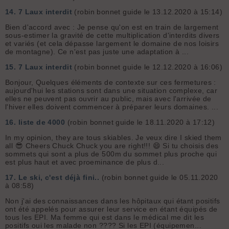
14.
7 Laux interdit
(robin bonnet guide le 13.12.2020 à 15:14)
Bien d'accord avec : Je pense qu'on est en train de largement
sous-estimer la gravité de cette multiplication d'interdits divers
et variés (et cela dépasse largement le domaine de nos loisirs
de montagne). Ce n'est pas juste une adaptation à ...
15.
7 Laux interdit
(robin bonnet guide le 12.12.2020 à 16:06)
Bonjour, Quelques éléments de contexte sur ces fermetures :
aujourd'hui les stations sont dans une situation complexe, car
elles ne peuvent pas ouvrir au public, mais avec l'arrivée de
l'hiver elles doivent commencer à préparer leurs domaines. ...
16.
liste de 4000
(robin bonnet guide le 18.11.2020 à 17:12)
In my opinion, they are tous skiables. Je veux dire I skied them
all 😎 Cheers Chuck Chuck you are right!!! 😄 Si tu choisis des
sommets qui sont a plus de 500m du sommet plus proche qui
est plus haut et avec proeminance de plus d...
17.
Le ski, c'est déjà fini..
(robin bonnet guide le 05.11.2020
à 08:58)
Non j'ai des connaissances dans les hôpitaux qui étant positifs
ont été appelés pour assurer leur service en étant équipés de
tous les EPI. Ma femme qui est dans le médical me dit les
positifs oui les malade non ???? Si les EPI (équipemen...