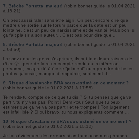
7.
Brèche Portetta, majeur!
(robin bonnet guide le 01.04.2021
à 18:21)
On peut aussi raler sans être aigri. On peut encore dire que
mettre une sortie sur le forum parce que la date est un peu
lointaine, c'est un peu de narcissisme et de vanité. Mais bon, si
ça fait plaisir à son auteur... C'est pas pour dire que ...
8.
Brèche Portetta, majeur!
(robin bonnet guide le 01.04.2021
à 08:50)
Laissez donc les gens s'exprimer, ils ont tous leurs raisons de
râler 😜 : peur de faire un compte rendu qui n’intéresse
personne, incapacité à écrire "joliment" ou à prendre de belles
photos, jalousie, manque d'empathie, sentiment d...
9.
Risque d'avalanche BRA sous-estimé en ce moment ?
(robin bonnet guide le 01.02.2021 à 17:58)
Te rends-tu compte de ce que tu dis ? Si tu penses que ça va
partir, tu n'y vas pas. Point ! Demi-tour Sauf que tu peux
estimer que ça ne va pas partir et te tromper ! Ton jugement
est infaillible ? Si oui bravo, tu nous expliqueras comment ...
10.
Risque d'avalanche BRA sous-estimé en ce moment ?
(robin bonnet guide le 01.02.2021 à 15:12)
Je fais évidement des erreurs si on transpose mes phrases