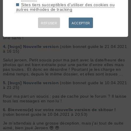
été...) ! En ce qui me concerne je déconseille vivement, le...
Sites tiers succeptibles d'utiliser des cookies ou
autres méthodes de tracking
3.
[bugs] Nouvelle version
(robin bonnet guide le 21.04.2021
à 17:59)
Est ce que c'est aléatoire ? Si non, pourrais tu me transmettre
REFUSER
ACCEPTER
une photo qui ne passe pas ? Aucune idée je n'ai pas réessayé
de les charger... Je t'en envoie une qui passe avec la date et
une sans !
4.
[bugs] Nouvelle version
(robin bonnet guide le 21.04.2021
à 16:15)
Salut jeroen, Petit soucis pour ma part avec la date/heure des
photos qui est bien extraite pour une partie d'entre elles mais
pas toutes.. Et donc en désordre ! Pourtant je les charge en
même temps, depuis le même dossier, et elles sont issues ...
5.
[bugs] Nouvelle version
(robin bonnet guide le 10.04.2021
à 21:25)
Pour ma part un soucis : pas de cache pour le forum ? Il laisse
tous les messages en non lu !
6.
Bienvenu(e) sur votre nouvelle version de skitour !
(robin bonnet guide le 10.04.2021 à 20:53)
Je m'attendais à une grosse déception, mais j'ai tout de suite
aimé, bien joué Jeroen 😎 😎