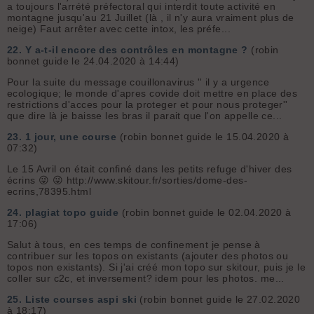
a toujours l'arrété préfectoral qui interdit toute activité en
montagne jusqu'au 21 Juillet (là , il n'y aura vraiment plus de
neige) Faut arrêter avec cette intox, les préfe...
22.
Y a-t-il encore des contrôles en montagne ?
(robin
bonnet guide le 24.04.2020 à 14:44)
Pour la suite du message couillonavirus '' il y a urgence
ecologique; le monde d'apres covide doit mettre en place des
restrictions d'acces pour la proteger et pour nous proteger''
que dire là je baisse les bras il parait que l'on appelle ce...
23.
1 jour, une course
(robin bonnet guide le 15.04.2020 à
07:32)
Le 15 Avril on était confiné dans les petits refuge d'hiver des
écrins 😜 😜 http://www.skitour.fr/sorties/dome-des-
ecrins,78395.html
24.
plagiat topo guide
(robin bonnet guide le 02.04.2020 à
17:06)
Salut à tous, en ces temps de confinement je pense à
contribuer sur les topos on existants (ajouter des photos ou
topos non existants). Si j'ai créé mon topo sur skitour, puis je le
coller sur c2c, et inversement? idem pour les photos. me...
25.
Liste courses aspi ski
(robin bonnet guide le 27.02.2020
à 18:17)