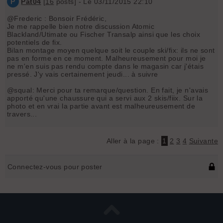
P
Pat04
[
16
posts] - Le 03/11/2015 22:10
@Frederic : Bonsoir Frédéric,
Je me rappelle bien notre discussion Atomic
Blackland/Utimate ou Fischer Transalp ainsi que les choix
potentiels de fix.
Bilan montage moyen quelque soit le couple ski/fix: ils ne sont
pas en forme en ce moment. Malheureusement pour moi je
ne m'en suis pas rendu compte dans le magasin car j'étais
pressé. J'y vais certainement jeudi... à suivre
@squal: Merci pour ta remarque/question. En fait, je n'avais
apporté qu'une chaussure qui a servi aux 2 skis/fiix. Sur la
photo et en vrai la partie avant est malheureusement de
travers...
Aller à la page :
1
2
3
4
Suivante
Connectez-vous pour poster