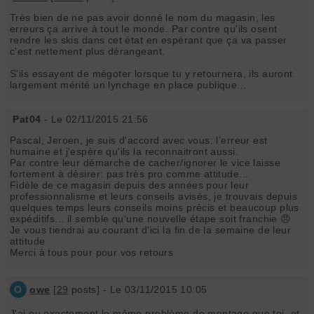
Très bien de ne pas avoir donné le nom du magasin, les
erreurs ça arrive à tout le monde. Par contre qu'ils osent
rendre les skis dans cet état en espérant que ça va passer
c'est nettement plus dérangeant.
S'ils essayent de mégoter lorsque tu y retournera, ils auront
largement mérité un lynchage en place publique...
Pat04
- Le 02/11/2015 21:56
Pascal, Jeroen, je suis d'accord avec vous: l’erreur est
humaine et j'espère qu'ils la reconnaitront aussi.
Par contre leur démarche de cacher/ignorer le vice laisse
fortement à désirer: pas très pro comme attitude...
Fidèle de ce magasin depuis des années pour leur
professionnalisme et leurs conseils avisés, je trouvais depuis
quelques temps leurs conseils moins précis et beaucoup plus
expéditifs... il semble qu'une nouvelle étape soit franchie 😠
Je vous tiendrai au courant d'ici la fin de la semaine de leur
attitude
Merci à tous pour pour vos retours
O
owe
[
29
posts] - Le 03/11/2015 10:05
J'ai eu exactement le même problème de montage que toi, et