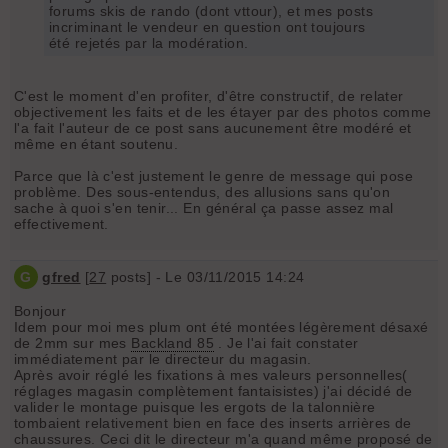
forums skis de rando (dont vttour), et mes posts
incriminant le vendeur en question ont toujours
été rejetés par la modération.
C'est le moment d'en profiter, d'être constructif, de relater
objectivement les faits et de les étayer par des photos comme
l'a fait l'auteur de ce post sans aucunement être modéré et
même en étant soutenu.
Parce que là c'est justement le genre de message qui pose
problème. Des sous-entendus, des allusions sans qu'on
sache à quoi s'en tenir... En général ça passe assez mal
effectivement.
G
gfred
[
27
posts] - Le 03/11/2015 14:24
Bonjour
Idem pour moi mes plum ont été montées légèrement désaxé
de 2mm sur mes
Backland 85
. Je l'ai fait constater
immédiatement par le directeur du magasin.
Après avoir réglé les fixations à mes valeurs personnelles(
réglages magasin complètement fantaisistes) j'ai décidé de
valider le montage puisque les ergots de la talonnière
tombaient relativement bien en face des inserts arrières de
chaussures. Ceci dit le directeur m'a quand même proposé de