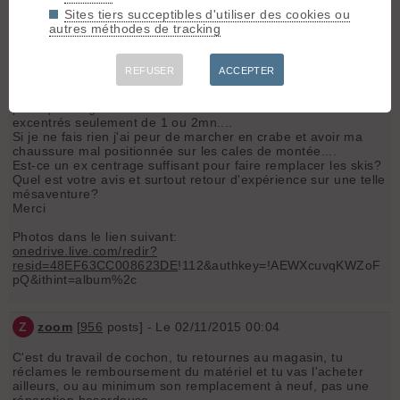
1 au niveau des 2 vis avant (photo 2: fix 2nd ski OK). Bilan ma
Sites tiers succeptibles d'utiliser des cookies ou
chaussure est de travers: presque un 1cm de décalage à
autres méthodes de tracking
l'arrière (voir photo 3)
Pour chausser la talonnière tourne sur elle même pour faire
rentrer les ergots...
REFUSER
ACCEPTER
Problème si je ramène les skis et qu'il modifie le montage j'ai
peur qu'il fragilise l'ensemble car les "mauvais" trous sont
excentrés seulement de 1 ou 2mn....
Si je ne fais rien j'ai peur de marcher en crabe et avoir ma
chaussure mal positionnée sur les cales de montée....
Est-ce un ex centrage suffisant pour faire remplacer les skis?
Quel est votre avis et surtout retour d'expérience sur une telle
mésaventure?
Merci
Photos dans le lien suivant:
onedrive.live.com/redir?
resid=48EF63CC008623DE
!112&authkey=!AEWXcuvqKWZoF
pQ&ithint=album%2c
Z
zoom
[
956
posts] - Le 02/11/2015 00:04
C'est du travail de cochon, tu retournes au magasin, tu
réclames le remboursement du matériel et tu vas l'acheter
ailleurs, ou au minimum son remplacement à neuf, pas une
réparation hasardeuse.