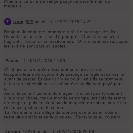
Promis si cela ne s'arrange pas je balance le nom du
magasin....
T
txom
[
805
posts] - Le 02/11/2015 14:51
Bonjour. Je confirme, montage raté. Le montage des fixs
Dynafit c'est au mm, pas d'à peu prés. Dans ton cas c'est
flagrant : fixations mal positonnées ! On ne peut pas rattraper,
les skis ne sont plus utilisables.
Pascal
- Le 02/11/2015 19:09
C'est assez rare qu'en discutant on n’arrive à rien.
Rappelle leur qu’un gabarit de perçage se règle et se vérifie
avant de percer. Et que tu n’y es pour rien s’ils se trompent,
tu leur as fait confiance et même éventuellement payé pour
ça.
Alors, la suite ? Le nom du magasin ne veut pas forcément
dire grand’chose, tout le monde se trompe une fois de temps
en temps et puis ce n’est pas le magasin en soi qui perce les
skis mais quelqu’un de concret.
Tu n’es même pas obligé de montrer que tu es en colère,
reste plus précis et sérieux qu’eux. Tiens-nous au courant.
Jeroen
[
13278
posts] - Le 02/11/2015 20:09