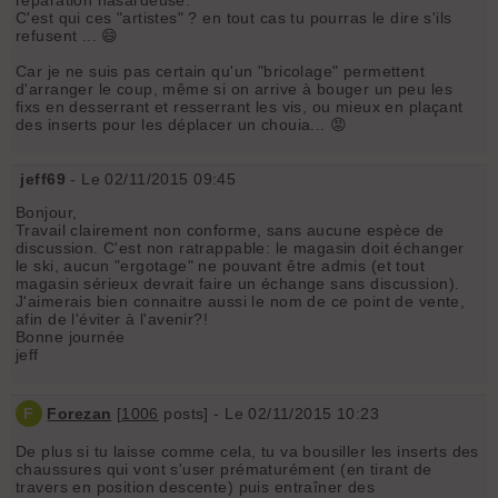
C'est qui ces "artistes" ? en tout cas tu pourras le dire s'ils
refusent ... 😄
Car je ne suis pas certain qu'un "bricolage" permettent
d'arranger le coup, même si on arrive à bouger un peu les
fixs en desserrant et resserrant les vis, ou mieux en plaçant
des inserts pour les déplacer un chouia... 😡
jeff69
- Le 02/11/2015 09:45
Bonjour,
Travail clairement non conforme, sans aucune espèce de
discussion. C'est non ratrappable: le magasin doit échanger
le ski, aucun "ergotage" ne pouvant être admis (et tout
magasin sérieux devrait faire un échange sans discussion).
J'aimerais bien connaitre aussi le nom de ce point de vente,
afin de l'éviter à l'avenir?!
Bonne journée
jeff
F
Forezan
[
1006
posts] - Le 02/11/2015 10:23
De plus si tu laisse comme cela, tu va bousiller les inserts des
chaussures qui vont s'user prématurément (en tirant de
travers en position descente) puis entraîner des