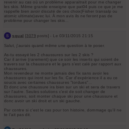
revenir au cas où un problème apparaitrait pour me changer
les skis. Même grande enseigne que pat04 puis ce que je me
rappelle bien avoir discuté de ces choix(Fisher transalp ou
atomic ultimate)avec lui. À mon avis ils ne feront pas de
problème pour changer les skis...
S
squal
[
3079
posts] - Le 03/11/2015 21:15
Salut, j'aurais quand même une question à te poser.
As-tu essayé les 2 chaussures sur les 2 skis ?
Car il arrive (rarement) que ce soir les inserts qui soient de
travers sur la chaussure et le gars s'est calé par rapport aux
chaussures.
Mon revendeur ne monte jamais des fix sans avoir les
chaussures qui iront sur les fix. Car d'expérience il a eu ce
soucis avec certaines chaussures "tordues"...
Et donc une chaussure ira bien sur un ski et sera de travers
sur l'autre. Seules solutions c'est de soit changer de
chaussures, soit monter chaque ski pour une chaussure et
donc avoir un ski droit et un ski gauche.
Par contre si c'est le cas pour ton histoire, dommage qu'il ne
te l'ait pas dit.