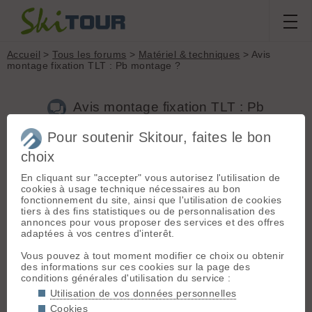
Accueil
>
Tous les forums
>
Matériel & techniques
> Avis
montage fixation TLT : Pb montage ?
Avis montage fixation TLT : Pb
montage ?
Pour soutenir Skitour, faites le bon
choix
En cliquant sur "accepter" vous autorisez l'utilisation de
Aller à la page :
1
2
3
4
Suivante
cookies à usage technique nécessaires au bon
Nouveau sujet
Voir tous les sujets
Chercher
Archives
fonctionnement du site, ainsi que l'utilisation de cookies
tiers à des fins statistiques ou de personnalisation des
P
Pat04
[
16
posts] - Le 01/11/2015 23:18
annonces pour vous proposer des services et des offres
adaptées à vos centres d'interêt.
Bonjour à tous,
Vous pouvez à tout moment modifier ce choix ou obtenir
J'ai craqué pour une nouvelle paire de ski de rando (Fischer
des informations sur ces cookies sur la page des
Transalp 88
) avec des fixations
TLT Speed Radical
.
conditions générales d'utilisation du service :
Après récupération du matériel ce weekend, j'ai fais un test
Utilisation de vos données personnelles
de montage de mes chaussures sur mes nouveaux skis... Il y
a une butée avant montée de travers 🙁 , visible sur la photo
Cookies