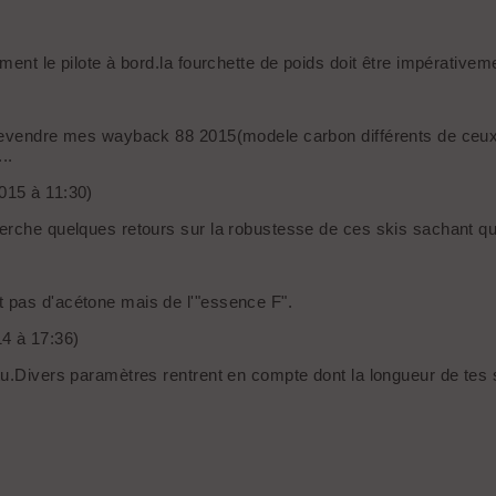
ment le pilote à bord.la fourchette de poids doit être impérative
 revendre mes wayback 88 2015(modele carbon différents de ceux
..
2015 à 11:30)
erche quelques retours sur la robustesse de ces skis sachant que
 pas d'acétone mais de l'"essence F".
14 à 17:36)
tu.Divers paramètres rentrent en compte dont la longueur de tes s