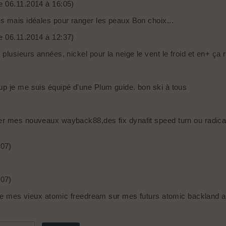
le 06.11.2014 à 16:05)
s mais idéales pour ranger les peaux Bon choix...
le 06.11.2014 à 12:37)
lusieurs années, nickel pour la neige le vent le froid et en+ ça r
up je me suis équipé d'une Plum guide. bon ski à tous
er mes nouveaux wayback88,des fix dynafit speed turn ou radical
:07)
:07)
) de mes vieux atomic freedream sur mes futurs atomic backland 