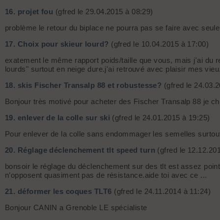
16.
projet fou
(gfred le 29.04.2015 à 08:29)
problème le retour du biplace ne pourra pas se faire avec seule
17.
Choix pour skieur lourd?
(gfred le 10.04.2015 à 17:00)
exatement le même rapport poids/taille que vous, mais j'ai du
lourds" surtout en neige dure.j'ai retrouvé avec plaisir mes vieu.
18.
skis Fischer Transalp 88 et robustesse?
(gfred le 24.03.
Bonjour très motivé pour acheter des Fischer Transalp 88 je ch
19.
enlever de la colle sur ski
(gfred le 24.01.2015 à 19:25)
Pour enlever de la colle sans endommager les semelles surtout
20.
Réglage déclenchement tlt speed turn
(gfred le 12.12.20
bonsoir le réglage du déclenchement sur des tlt est assez poin
n’opposent quasiment pas de résistance.aide toi avec ce ...
21.
déformer les coques TLT6
(gfred le 24.11.2014 à 11:24)
Bonjour CANIN a Grenoble LE spécialiste