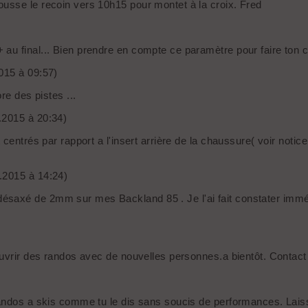
usse le recoin vers 10h15 pour montet à la croix. Fred
au final... Bien prendre en compte ce paramètre pour faire ton c
015 à 09:57)
re des pistes ...
1.2015 à 20:34)
 centrés par rapport a l'insert arrière de la chaussure( voir not
1.2015 à 14:24)
saxé de 2mm sur mes Backland 85 . Je l'ai fait constater immédi
ouvrir des randos avec de nouvelles personnes.a bientôt. Contact
andos a skis comme tu le dis sans soucis de performances. Laiss