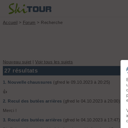
Accueil
>
Forum
> Recherche
Nouveau sujet
|
Voir tous les sujets
27 résultats
1.
Nouvelle chaussures
(gfred le 09.10.2023 à 20:25)
👍
2.
Recul des butées arrières
(gfred le 04.10.2023 à 20:00)
Merci !
3.
Recul des butées arrières
(gfred le 04.10.2023 à 17:47)