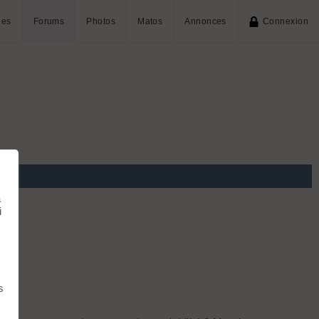
ies
Forums
Photos
Matos
Annonces
Connexion
à
i
s