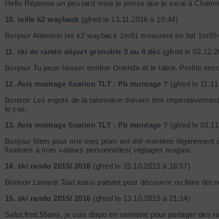
Hello Réponse un peu tard mais je pense que je serai à Chamro
10.
taille k2 wayback
(gfred le 13.11.2016 à 10:44)
Bonjour Attention les k2 wayback 1m81 mesurent en fait 1m85+ 
11.
ski de rando départ grenoble 3 ou 4 déc
(gfred le 02.12.2
Bonjour Tu peux laisser tomber Orionde et le tabor. Profite enco
12.
Avis montage fixation TLT : Pb montage ?
(gfred le 11.1
Bonsoir Les ergots de la talonnière doivent être impérativement
le cas.
13.
Avis montage fixation TLT : Pb montage ?
(gfred le 03.1
Bonjour Idem pour moi mes plum ont été montées légèrement dé
fixations à mes valeurs personnelles( réglages magasi...
14.
ski rando 2015/ 2016
(gfred le 15.10.2015 à 18:57)
Bonsoir Lavaret Tout aussi partant pour découvrir ou faire déc
15.
ski rando 2015/ 2016
(gfred le 13.10.2015 à 21:14)
Salut,fred,55ans, je suis dispo en semaine pour partager des r