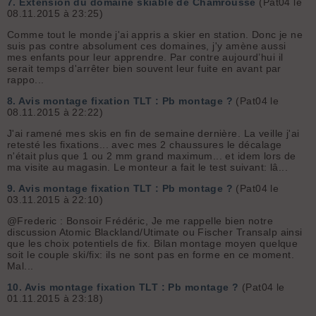
7.
Extension du domaine skiable de Chamrousse
(Pat04 le
08.11.2015 à 23:25)
Comme tout le monde j'ai appris a skier en station. Donc je ne
suis pas contre absolument ces domaines, j'y amène aussi
mes enfants pour leur apprendre. Par contre aujourd’hui il
serait temps d'arrêter bien souvent leur fuite en avant par
rappo...
8.
Avis montage fixation TLT : Pb montage ?
(Pat04 le
08.11.2015 à 22:22)
J'ai ramené mes skis en fin de semaine dernière. La veille j'ai
retesté les fixations... avec mes 2 chaussures le décalage
n'était plus que 1 ou 2 mm grand maximum... et idem lors de
ma visite au magasin. Le monteur a fait le test suivant: lâ...
9.
Avis montage fixation TLT : Pb montage ?
(Pat04 le
03.11.2015 à 22:10)
@Frederic : Bonsoir Frédéric, Je me rappelle bien notre
discussion Atomic Blackland/Utimate ou Fischer Transalp ainsi
que les choix potentiels de fix. Bilan montage moyen quelque
soit le couple ski/fix: ils ne sont pas en forme en ce moment.
Mal...
10.
Avis montage fixation TLT : Pb montage ?
(Pat04 le
01.11.2015 à 23:18)