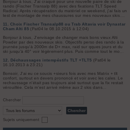
Bonjour à tous, J'ai craqué pour une nouvelle paire de ski de
rando (Fischer Transalp 88) avec des fixations TLT Speed
Radical. Après récupération du matériel ce weekend, j'ai fais un
test de montage de mes chaussures sur mes nouveaux skis....
11.
Choix Fischer Transalp88 ou Trab Altavia voir Dynastar
Cham Alti 85
(Pat04 le 08.10.2015 à 12:04)
Bonjour à tous, J'envisage de changer mais bons vieux Alti
Powder par des nouveaux skis. Objectifs perso des rando à la
journée jusqu'à 2000m de D+ max, raid sur qques jours et du
ski jusqu'à 40° voir légèrement plus. Puis comme tout le mo...
12.
Déchaussages intempéstifs TLT +TLT5
(Pat04 le
16.10.2013 à 23:21)
Bonsoir, J'ai eu ce soucis +sieurs fois avec mes Matrix + tlt
confort, surtout en devers prononcé et voir avec les cales. Le
rechaussage n'était pas toujours aisé surtout que la fix restait
vérouillée. Cela m'est arrivé même aux 2 skis dans...
Chercher
Sujets uniquement