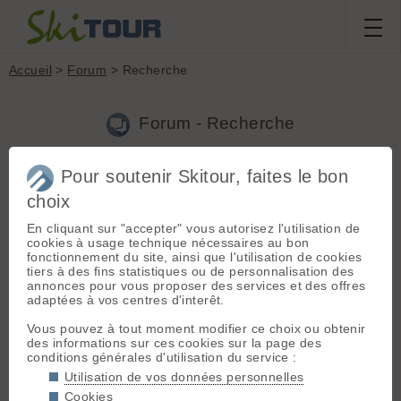
Accueil
>
Forum
> Recherche
Forum - Recherche
Pour soutenir Skitour, faites le bon
Nouveau sujet
|
Voir tous les sujets
choix
12 résultats
En cliquant sur "accepter" vous autorisez l'utilisation de
1.
Salomon MTN 86 carbon ou Volkl Above Rise 88 ?
(Pat04
cookies à usage technique nécessaires au bon
le 13.03.2023 à 22:34)
fonctionnement du site, ainsi que l'utilisation de cookies
tiers à des fins statistiques ou de personnalisation des
Merci Roufff pour ton retour. Je vais essayer de me renseigner
annonces pour vous proposer des services et des offres
s'il y a déjà des informations !
adaptées à vos centres d'interêt.
2.
Salomon MTN 86 carbon ou Volkl Above Rise 88 ?
(Pat04
Vous pouvez à tout moment modifier ce choix ou obtenir
le 10.03.2023 à 11:29)
des informations sur ces cookies sur la page des
conditions générales d'utilisation du service :
@ravachol : merci ! @jacky05 : j'en suis très content (bien que
fatigués) mais les nouvelles versions de Transalp semblent
Utilisation de vos données personnelles
avoir perdu en rigidité et les 2 visés seraient aussi un poil plus
Cookies