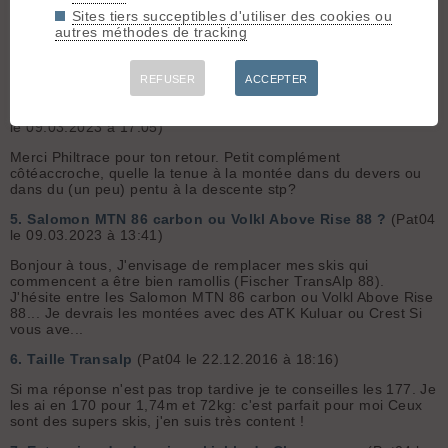
légers... faut bien compenser les poids des années ...
Sites tiers succeptibles d'utiliser des cookies ou
autres méthodes de tracking
3.
Salomon MTN 86 carbon ou Volkl Above Rise 88 ?
(Pat04
le 09.03.2023 à 22:21)
Encore merci Philtrace !
REFUSER
ACCEPTER
4.
Salomon MTN 86 carbon ou Volkl Above Rise 88 ?
(Pat04
le 09.03.2023 à 17:05)
Merci Philtrace pour ton retour. Petit complément
côtéaccroche, quelle la tenue à la montée dans du devers ou
dans du (un peu) pentu à la descente stp?
5.
Salomon MTN 86 carbon ou Volkl Above Rise 88 ?
(Pat04
le 09.03.2023 à 13:41)
Bonjour à tous, J'envisage de remplacer mes skis qui
commencent a être bien ramollis (Fischer TransAlp 88).
J'hésite entre les Salomon MTN 86 carbon ou Volkl Above Rise
88... Je devrais les montées avec des ATK Kuluar ou Crest Si
vous ave...
6.
Taille Transalp
(Pat04 le 22.12.2016 à 18:16)
Si ma réponse n'est pas trop tardive je te conseilles les 177. Je
les ai en 170 pour 1,74m et 72kg: c'est parfait pour moi Ceux
sont des supers skis, j'en suis très content !