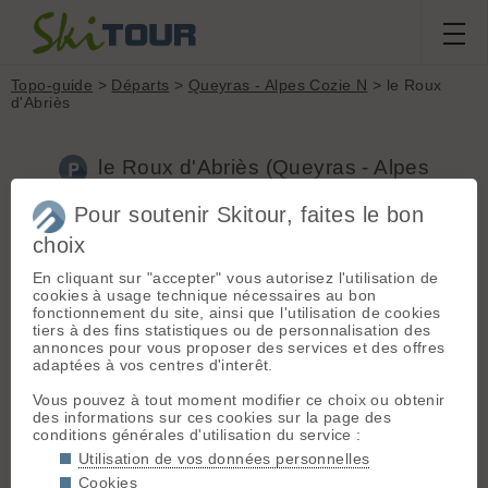
Topo-guide
>
Départs
>
Queyras - Alpes Cozie N
> le Roux
d'Abriès
le Roux d'Abriès (Queyras - Alpes
Cozie N, 1750m)
Pour soutenir Skitour, faites le bon
choix
Accès :
Briançon > Guillestre > Château Queyras > Ville-vieille
> Abriès > Le Roux
En cliquant sur "accepter" vous autorisez l'utilisation de
Pour les courses vers Valpréveyre, il est préférable de partir de
cookies à usage technique nécessaires au bon
la 1ère épingle à cheveux (chapelle St Barthélémy - 1675m)
fonctionnement du site, ainsi que l'utilisation de cookies
sous le Roux d'Abriès, plutôt que du village. (toujours deneigé)
tiers à des fins statistiques ou de personnalisation des
annonces pour vous proposer des services et des offres
adaptées à vos centres d'interêt.
Limitez votre impact :
Privilégiez les départs proches, les
moyens de transport plus responsables et le covoiturage 👍
Vous pouvez à tout moment modifier ce choix ou obtenir
des informations sur ces cookies sur la page des
conditions générales d'utilisation du service :
Topos associés - le Roux d'Abriès
Utilisation de vos données personnelles
Bric Bouchet, Arête Sud-Ouest
(D+ 1270m / Ski 5.3)
Cookies