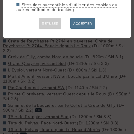
Bric Bouchet, Couloir S
(D+ 1270m / Ski 5.2)
Sites tiers succeptibles d'utiliser des cookies ou
Bric Froid, Face S
(D+ 1530m / Ski 4.1)
autres méthodes de tracking
Col de la Mayt, Face S
(D+ 950m / Ski 2.3)
Col de Valpréveyre, versant Sud
(D+ 1000m / Ski 2.1)
REFUSER
ACCEPTER
Col des Thures, versant Sud-Est
(D+ 1050m / Ski 3.1)
Crête de Gardiole, versant Ouest
(D+ 900m / Ski 2.2)
Crête de Reychasse Pt 2744 en traversée, Crête de
Reychasse Pt 2744, Boucle depuis Le Roux
(D+ 1000m / Ski
2.2)
Croix de Gilly, combe Nord en boucle
(D+ 820m / Ski 3.1)
Grand Queyron, versant Sud
(D+ 1310m / Ski 3.3)
L'Eypiol, versant Nord-Ouest
(D+ 800m / Ski 1.3)
Mait d'Amunt, versant NW en boucle par le col d'Urine
(D+
1100m / Ski 3.2)
Pic Charbonnel, versant SW
(D+ 1140m / Ski 2.2)
Pointe Giornivetta, versant Ouest depuis le Roux
(D+ 950m /
Ski 2.3)
Sommet de la Lauzière, par le Col et la Crête de Gilly
(D+
900m / Ski 2.2)
GPX
Tête de Frappier, versant Sud
(D+ 1300m / Ski 3.3)
Tête du Pelvas, Face Nord-Ouest
(D+ 1200m / Ski 3.3)
Tête du Pelvas, Tour depuis Le Roux d'Abriès
(D+ 1300m /