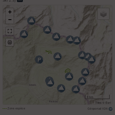
Ski 2.3)
GPX
+
−
3 km
Tiles © Esri
Zone espèce
Géoportail IGN