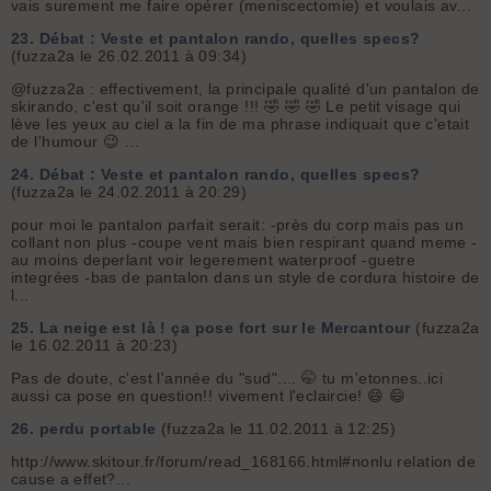
vais surement me faire opérer (meniscectomie) et voulais av...
23.
Débat : Veste et pantalon rando, quelles specs?
(fuzza2a le 26.02.2011 à 09:34)
@fuzza2a : effectivement, la principale qualité d'un pantalon de
skirando, c'est qu'il soit orange !!! 🤣 🤣 🤣 Le petit visage qui
lève les yeux au ciel a la fin de ma phrase indiquait que c'etait
de l'humour 😉 ...
24.
Débat : Veste et pantalon rando, quelles specs?
(fuzza2a le 24.02.2011 à 20:29)
pour moi le pantalon parfait serait: -près du corp mais pas un
collant non plus -coupe vent mais bien respirant quand meme -
au moins deperlant voir legerement waterproof -guetre
integrées -bas de pantalon dans un style de cordura histoire de
l...
25.
La neige est là ! ça pose fort sur le Mercantour
(fuzza2a
le 16.02.2011 à 20:23)
Pas de doute, c'est l'année du "sud".... 🤭 tu m'etonnes..ici
aussi ca pose en question!! vivement l'eclaircie! 😄 😄
26.
perdu portable
(fuzza2a le 11.02.2011 à 12:25)
http://www.skitour.fr/forum/read_168166.html#nonlu relation de
cause a effet?...