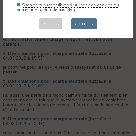
sais qu'il reviennent des tatras...
Sites tiers succeptibles d'utiliser des cookies ou
autres méthodes de tracking
3.
Ekosport : Si vous avez besoin de rien demandez le SAV
(fuzza2a le 16.02.2015 à 19:58)
Je vois pas pourquoi s'en prendre comme ca a ekosport, si tu
REFUSER
ACCEPTER
veux un service de proximité faut acheter en magasin et pas
chercher le meilleur rapport sur internet et se plaindre de pas
voir son matos pris en charge lorsqu'il n'est plus sous
garantie...
4.
Des crampons pour scarpa mestrale
(fuzza2a le
04.03.2012 à 15:59)
je confirme pour les g14 je viens d'essayer et ca a l'air de
passer
5.
Des crampons pour scarpa mestrale
(fuzza2a le
03.03.2012 à 23:00)
j'ai aussi une paire de simond caiman mixte qui tiennent bien
dessus malgré le fait que le systeme empeche de venir bien
buter contre la chaussure comme il faudrait, mais bon ca tient
c'est l'essentiel...
6.
Des crampons pour scarpa mestrale
(fuzza2a le
03.03.2012 à 22:45)
salut , moi j'ai des camp race 290, mais ce sont des crampons