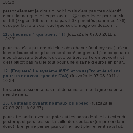
16:28)
personellement je dirais x logic! mais c'est pas tres objectif
etant donner que je les possède... 🙄 super leger pour un ski
en 88 (2kg en 168 et meme pas 3.3kg montés pour mes 176)
et super facile a skier quel que soit la neige en descent...
11.
chausson " qui puent " !!
(fuzza2a le 07.03.2011 à
13:23)
pour moi c'est poudre akileine absorbante (anti mycose), c'est
bien efficace et en plus ca sent bon! en general j'en soupoudre
mes chaussure toutes les deux ou trois sortie en preventif et
c'est plutot pas mal le tout pour une dizaine d'euros en phar...
12.
[Enquete] Le système AVPS et vous(Projet étudiant
pour un nouveau type de DVA)
(fuzza2a le 07.03.2011 à
10:34)
En Corse aussi on a pas mal de coins en montagne ou on a
rien de rien...
13.
Couteaux dynafit normaux ou speed
(fuzza2a le
07.03.2011 à 08:37)
pour etre sortie avec un pote qui les possedent je l'ai entendu
pester quelques fois sur la taille des couteaux(en profondeur
donc), bref je ne pense pas qu'il en soit pleinement satisfait.