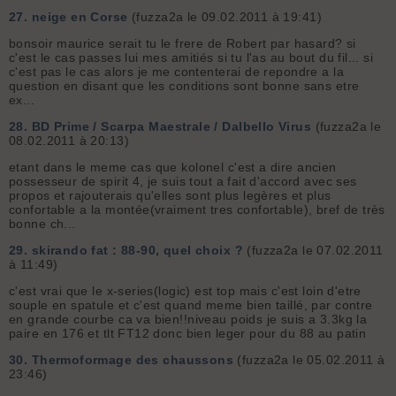
27.
neige en Corse
(fuzza2a le 09.02.2011 à 19:41)
bonsoir maurice serait tu le frere de Robert par hasard? si
c'est le cas passes lui mes amitiés si tu l'as au bout du fil... si
c'est pas le cas alors je me contenterai de repondre a la
question en disant que les conditions sont bonne sans etre
ex...
28.
BD Prime / Scarpa Maestrale / Dalbello Virus
(fuzza2a le
08.02.2011 à 20:13)
etant dans le meme cas que kolonel c'est a dire ancien
possesseur de spirit 4, je suis tout a fait d'accord avec ses
propos et rajouterais qu'elles sont plus legères et plus
confortable a la montée(vraiment tres confortable), bref de très
bonne ch...
29.
skirando fat : 88-90, quel choix ?
(fuzza2a le 07.02.2011
à 11:49)
c'est vrai que le x-series(logic) est top mais c'est loin d'etre
souple en spatule et c'est quand meme bien taillé, par contre
en grande courbe ca va bien!!niveau poids je suis a 3.3kg la
paire en 176 et tlt FT12 donc bien leger pour du 88 au patin
30.
Thermoformage des chaussons
(fuzza2a le 05.02.2011 à
23:46)