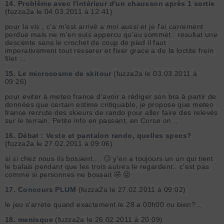
14.
Problème avec l'intérieur d'un chausson après 1 sortie
(fuzza2a le 04.03.2011 à 12:41)
pour la vis , c'a m'est arrivé a moi aussi et je l'ai carrement
perdue mais ne m'en suis appercu qu'au sommet.. resultat une
descente sans le crochet de coup de pied il faut
imperativement tout resserer et fixer grace a de la loctite frein
filet ...
15.
Le microcosme de skitour
(fuzza2a le 03.03.2011 à
09:26)
pour eviter à meteo france d'avoir a rédiger son bra à partir de
données que certain estime critiquable, je propose que meteo
france recrute des skieurs de rando pour aller faire des relevés
sur le terrain. Petite info en passant, en Corse on...
16.
Débat : Veste et pantalon rando, quelles specs?
(fuzza2a le 27.02.2011 à 09:06)
si si chez nous ils bossent.... 🙄 y'en a toujours un un qui tient
le balais pendant que les trois autres le regardent.. c'est pas
comme si personnes ne bossait 🤣 😜
17.
Concours PLUM
(fuzza2a le 27.02.2011 à 09:02)
le jeu s'arrete quand exactement le 28 a 00h00 ou bien?...
18.
menisque
(fuzza2a le 26.02.2011 à 20:09)