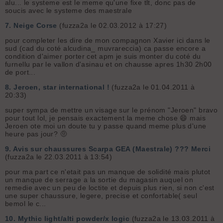
alu... le systeme est le meme qu'une fixe tlt, donc pas de
soucis avec le systeme des maestrale
7.
Neige Corse
(fuzza2a le 02.03.2012 à 17:27)
pour completer les dire de mon compagnon Xavier ici dans le
sud (cad du coté alcudina_ muvrareccia) ca passe encore a
condition d'aimer porter cet apm je suis monter du coté du
furnellu par le vallon d'asinau et on chausse apres 1h30 2h00
de port...
8.
Jeroen, star international !
(fuzza2a le 01.04.2011 à
20:33)
super sympa de mettre un visage sur le prénom "Jeroen" bravo
pour tout lol, je pensais exactement la meme chose 😄 mais
Jeroen ote moi un doute tu y passe quand meme plus d'une
heure pas jour? 🤨
9.
Avis sur chaussures Scarpa GEA (Maestrale) ??? Merci
(fuzza2a le 22.03.2011 à 13:54)
pour ma part ce n'etait pas un manque de solidité mais plutot
un manque de serrage a la sortie du magasin auquel on
remedie avec un peu de loctite et depuis plus rien, si non c'est
une super chaussure, legere, precise et confortable( seul
bemol le c...
10.
Mythic light/alti powder/x logic
(fuzza2a le 13.03.2011 à