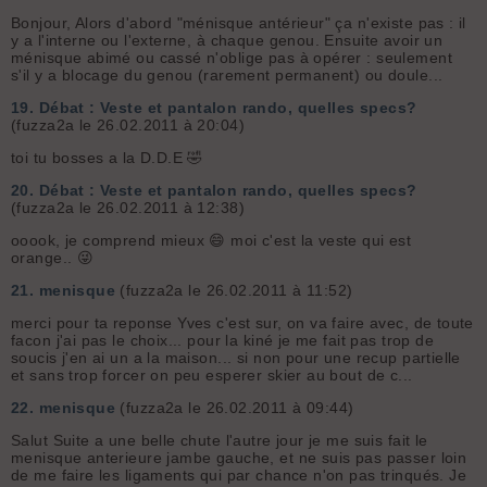
Bonjour, Alors d'abord "ménisque antérieur" ça n'existe pas : il
y a l'interne ou l'externe, à chaque genou. Ensuite avoir un
ménisque abimé ou cassé n'oblige pas à opérer : seulement
s'il y a blocage du genou (rarement permanent) ou doule...
19.
Débat : Veste et pantalon rando, quelles specs?
(fuzza2a le 26.02.2011 à 20:04)
toi tu bosses a la D.D.E 🤣
20.
Débat : Veste et pantalon rando, quelles specs?
(fuzza2a le 26.02.2011 à 12:38)
ooook, je comprend mieux 😄 moi c'est la veste qui est
orange.. 😜
21.
menisque
(fuzza2a le 26.02.2011 à 11:52)
merci pour ta reponse Yves c'est sur, on va faire avec, de toute
facon j'ai pas le choix... pour la kiné je me fait pas trop de
soucis j'en ai un a la maison... si non pour une recup partielle
et sans trop forcer on peu esperer skier au bout de c...
22.
menisque
(fuzza2a le 26.02.2011 à 09:44)
Salut Suite a une belle chute l'autre jour je me suis fait le
menisque anterieure jambe gauche, et ne suis pas passer loin
de me faire les ligaments qui par chance n'on pas trinqués. Je