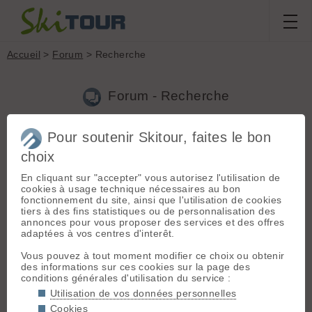
Accueil
>
Forum
> Recherche
Forum - Recherche
Pour soutenir Skitour, faites le bon
Nouveau sujet
|
Voir tous les sujets
choix
51 résultats
En cliquant sur "accepter" vous autorisez l'utilisation de
1.
CORSE : Conditions enneigement autour du Col de
cookies à usage technique nécessaires au bon
Vergio
(fuzza2a le 03.03.2015 à 18:38)
fonctionnement du site, ainsi que l'utilisation de cookies
tiers à des fins statistiques ou de personnalisation des
Les conditions etait bonnes il ya encore pas longtemps autour
annonces pour vous proposer des services et des offres
des 1m au col, ca a fondu un peu la semaine derniere mais
adaptées à vos centres d'interêt.
rien de catastrophique non plus, on a perdu entre 15 et 20
partout en moyenne, faudrait demander à rana73 qui etait
Vous pouvez à tout moment modifier ce choix ou obtenir
dans le sect...
des informations sur ces cookies sur la page des
conditions générales d'utilisation du service :
2.
séjour en Pologne
(fuzza2a le 22.02.2015 à 18:19)
Utilisation de vos données personnelles
Tu peux regarder ici: http://www.montagnesdecorse.com Je
Cookies