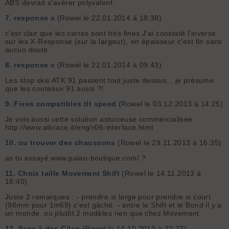
ABS devrait s'avérer polyvalent.
7.
response x
(Rowel le 22.01.2014 à 18:38)
c'est clair que les carres sont très fines J'ai constaté l'inverse
sur les X-Response (sur la largeur), en épaisseur c'est fin sans
aucun doute.
8.
response x
(Rowel le 22.01.2014 à 09:43)
Les stop skis ATK 91 passent tout juste dessus... je présume
que les couteaux 91 aussi ?!
9.
Fixes compatibles tlt speed
(Rowel le 03.12.2013 à 14:25)
Je vois aussi cette solution astucieuse commercialisée
http://www.atkrace.it/eng/r06-interface.html
10.
ou trouver des chaussons
(Rowel le 29.11.2013 à 16:35)
as tu essayé www.palau-boutique.com/ ?
11.
Choix taille Movement Shift
(Rowel le 14.11.2013 à
16:40)
Juste 2 remarques : - prendre si large pour prendre si court
(98mm pour 1m69) c'est gâché. - entre le Shift et le Bond il y a
un monde, ou plutôt 2 modèles rien que chez Movement.
12.
Sacs à dos Cilao
(Rowel le 14.10.2013 à 22:27)