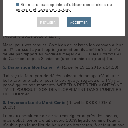
fragiles, cf 2 personnes plutôt légères et propres avec qui...
Sites tiers succeptibles d'utiliser des cookies ou
autres méthodes de tracking
3.
un monoski .. pour une joelette
(Rowel le 20.12.2015 à
19:58)
Et puis en rando c'est technique le mono !
REFUSER
ACCEPTER
4.
Une chaussure 4 crochets qui tient la route ça existe?
(Rowel le 20.11.2015 à 11:34)
Merci pour vos retours. Combien de saisons les cosmos à leur
actif? car scott ayant repris garmont ont ils amélioré la durée
de vie par rapport au modèles mégaride... J'ai les Cosmos V1
de Garmont depuis 3 saisons (une centaine de jours) Tout...
5.
Disparition Montagne TV
(Rowel le 15.11.2015 à 14:13)
J'ai reçu le faire part de décès suivant, dommage c'était une
belle aventure télé et pour le peu que je regardais la TV j'y ai
passé qques bon moments. WEBEDIA REPREND MONTAGNE
TV ET POURSUIT SON DEVELOPPEMENT DANS L'UNIVERS
DU TOURISME ...
6.
traversée lac du Mont Cenis
(Rowel le 03.03.2015 à
20:09)
Le mieux serait encore de se renseigner auprès des locaux,
mais début février c'était encore 100% liquide comme l'eau...
n'oublie pas le maillot de bain et les brassards, à défaut un sac