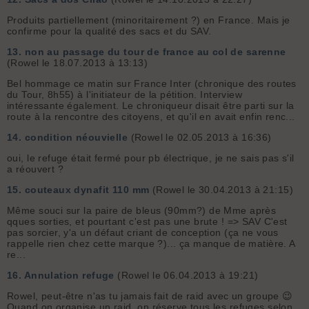
Produits partiellement (minoritairement ?) en France. Mais je
confirme pour la qualité des sacs et du SAV.
13.
non au passage du tour de france au col de sarenne
(Rowel le 18.07.2013 à 13:13)
Bel hommage ce matin sur France Inter (chronique des routes
du Tour, 8h55) à l'initiateur de la pétition. Interview
intéressante également. Le chroniqueur disait être parti sur la
route à la rencontre des citoyens, et qu'il en avait enfin renc...
14.
condition néouvielle
(Rowel le 02.05.2013 à 16:36)
oui, le refuge était fermé pour pb électrique, je ne sais pas s'il
a réouvert ?
15.
couteaux dynafit 110 mm
(Rowel le 30.04.2013 à 21:15)
Même souci sur la paire de bleus (90mm?) de Mme après
qques sorties, et pourtant c'est pas une brute ! => SAV C'est
pas sorcier, y'a un défaut criant de conception (ça ne vous
rappelle rien chez cette marque ?)... ça manque de matière. A
re...
16.
Annulation refuge
(Rowel le 06.04.2013 à 19:21)
Rowel, peut-être n'as tu jamais fait de raid avec un groupe 😉
Quand on organise un raid, on réserve tous les refuges selon