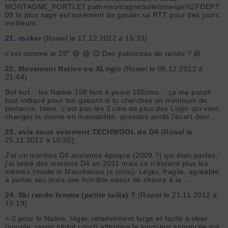
MONTAGNE_PORTLET.path=montagnebulletinneige%2FDEPT
09 le plus sage est surement de garder sa RTT pour des jours
meilleurs...
21.
rocker
(Rowel le 17.12.2012 à 15:33)
c'est comme le 29" 😄 😄 😉 Des patinettes de rando ? 😄
22.
Movement Native ou XLogic
(Rowel le 06.12.2012 à
21:44)
Bof bof... les Native 158 font à peine 155cms... ça me parait
tout indiqué pour ton gabarit si tu cherches un minimum de
portance. Idem, c'est pas les 2 cms de plus des Logic qui vont
changer la donne en maniabilité, question poids l'écart devr...
23.
avis sous vetement TECHWOOL de D4
(Rowel le
25.11.2012 à 10:55)
J'ai un merinos D4 ancienne époque (2009 ?) qui était parfait,
j'ai testé des merinos D4 en 2011 mais ce n'étaient plus les
mêmes (made in Mauritanius je crois). Léger, fragile, agréable
à porter sec mais une horrible odeur de chèvre à la ...
24.
Ski rando femme (petite taille) ?
(Rowel le 21.11.2012 à
19:19)
+ 2 pour le Native, léger, relativement large et facile à skier
(souple, rayon plutot court) attention la longueur annoncée est