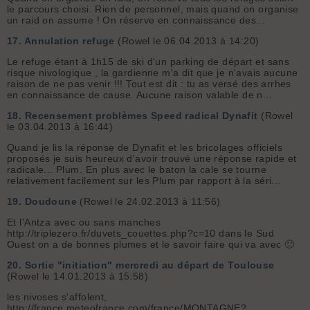
le parcours choisi. Rien de personnel, mais quand on organise
un raid on assume ! On réserve en connaissance des...
17.
Annulation refuge
(Rowel le 06.04.2013 à 14:20)
Le refuge étant à 1h15 de ski d'un parking de départ et sans
risque nivologique , la gardienne m'a dit que je n'avais aucune
raison de ne pas venir !!! Tout est dit : tu as versé des arrhes
en connaissance de cause. Aucune raison valable de n...
18.
Recensement problèmes Speed radical Dynafit
(Rowel
le 03.04.2013 à 16:44)
Quand je lis la réponse de Dynafit et les bricolages officiels
proposés je suis heureux d'avoir trouvé une réponse rapide et
radicale... Plum. En plus avec le baton la cale se tourne
relativement facilement sur les Plum par rapport à la séri...
19.
Doudoune
(Rowel le 24.02.2013 à 11:56)
Et l'Antza avec ou sans manches
http://triplezero.fr/duvets_couettes.php?c=10 dans le Sud
Ouest on a de bonnes plumes et le savoir faire qui va avec 🙂
20.
Sortie "initiation" mercredi au départ de Toulouse
(Rowel le 14.01.2013 à 15:58)
les nivoses s'affolent,
http://france.meteofrance.com/france/MONTAGNE?