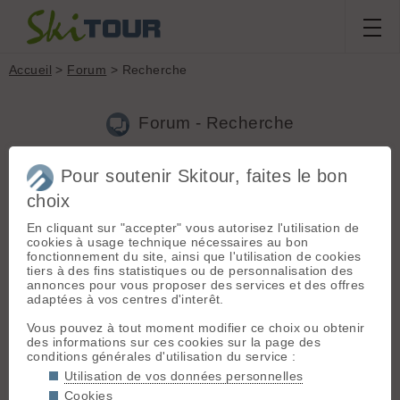
Accueil
>
Forum
> Recherche
Forum - Recherche
Pour soutenir Skitour, faites le bon
Nouveau sujet
|
Voir tous les sujets
choix
63 résultats
En cliquant sur "accepter" vous autorisez l'utilisation de
1.
Question sur DVA Barryvox
(Rowel le 07.01.2021 à 21:18)
cookies à usage technique nécessaires au bon
fonctionnement du site, ainsi que l'utilisation de cookies
Oui mais pour avoir eu celui ci en famille, la portée pratique
tiers à des fins statistiques ou de personnalisation des
faisait effectivement peur. C'est ce qui nous a poussé à en
annonces pour vous proposer des services et des offres
changer (en plus d'une révision KO pour dérive). Par contre la
adaptées à vos centres d'interêt.
recherche secondaire et finale OK.
Vous pouvez à tout moment modifier ce choix ou obtenir
2.
skis solides
(Rowel le 22.02.2016 à 11:31)
des informations sur ces cookies sur la page des
conditions générales d'utilisation du service :
Trab c'est clair semble faire l'unanimité et c'est peut-être le
seul! Et n'y a pas de fumée sans feu, donc ... A voir pour les
Utilisation de vos données personnelles
nouveaux modèles, je trouve le dessus des Magico très
Cookies