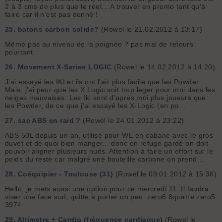
2 à 3 cms de plus que le réel... A trouver en promo tant qu'à
faire car il n'est pas donné !
25.
batons carbon solide?
(Rowel le 21.02.2012 à 13:17)
Même pas au niveau de la poignée ? pas mal de retours
pourtant
26.
Movement X-Series LOGIC
(Rowel le 14.02.2012 à 14:20)
J'ai essayé les IKI et ils ont l'air plus facile que les Powder.
Mais, j'ai peur que les X Logic soit trop leger pour moi dans les
neiges mauvaises. Les Iki sont d'après moi plus joueurs que
les Powder, de ce que j'ai essayé les X-Logic (en po...
27.
sac ABS en raid ?
(Rowel le 24.01.2012 à 23:22)
ABS 50L depuis un an, utilisé pour WE en cabane avec le gros
duvet et de quoi bien manger... donc en refuge gardé on doit
pouvoir aligner plusieurs nuits. Attention à faire un effort sur le
poids du reste car malgré une bouteille carbone on prend...
28.
Coéquipier - Toulouse (31)
(Rowel le 09.01.2012 à 15:38)
Hello, je mets aussi une option pour ce mercredi 11. Il faudra
viser une face sud, quitte à porter un peu. zero6 8quatre zero5
3974
29.
Altimetre + Cardio (fréquence cardiaque)
(Rowel le