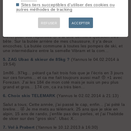
Sites tiers succeptibles d'utiliser des cookies ou
Cela dit, je me demande si ça change grand chose quand
autres méthodes de tracking
même. 🤣 Pareil!! Un peu la tension des ressorts, le retour de
fixation peut être? Pour l'heure je sens pas la différence
j'avoue... 😯
REFUSER
ACCEPTER
4.
Choix skis TELEMARK
(Yannus le 05.02.2014 à 21:40)
Merci pour vos réponses 🤣 J'ai une dernière question très
bête. Sur la butée arrière de mes chaussure, il y'a deux
encoches. La butée commune à toutes les pompes de ski, et
une intermédiaire entre la semelle Vibram et la com...
5.
ZAG Ubac & skieur de 85kg ?
(Yannus le 04.02.2014 à
19:54)
1m86...97kg... pétard ça fait trois fois que je l'écris en 3 jours
sur ces forums... et ca me fait toujours aussi mal! 🤨 +1 avec
Forezan. J'ai les 184 de mon coté mais je suis un peu plus
grand et gros... 174 cm, ca ira très bien...
6.
Choix skis TELEMARK
(Yannus le 02.02.2014 à 21:13)
Salut a tous; Cette année, j'ai passé le cap, enfin... j'ai pété la
tirelire... 🤣 Je me mets au télémark. 25 ans que je skie en
alpin, 15 ans de rando, j'enfile pas des perles, et j'ai l'habitde
de skier sur des "gros skis". Ubac X...
7.
Vol à Prabert
(Yannus le 10.12.2013 à 16:30)