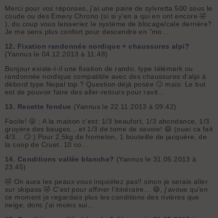
Merci pour vos réponses, j'ai une paire de sylvretta 500 sous le
coude ou des Emery Chrono (si si y'en a qui en ont encore 🤣
), du coup vous laisseriez le système de blocage/cale derrière?
Je me sens plus confort pour descendre en "mo...
12.
Fixation randonnée nordique + chaussures alpi?
(Yannus le 04.12.2013 à 11:48)
Bonjour existe-t-il une fixation de rando, type télémark ou
randonnée nordique compatible avec des chaussures d’alpi à
débord type Nepal top ? Question déjà posée 🙄 mais: Le but
est de pouvoir faire des aller-retours pour ravit...
13.
Recette fondue
(Yannus le 22.11.2013 à 09:42)
Facile! 😜 ; A la maison c'est: 1/3 beaufort, 1/3 abondance, 1/3
gruyère des bauges... et 1/3 de tome de savoie! 😄 (ouai ca fait
4/3... 🙄 ) Pour 2,5kg de frometon, 1 bouteille de jacquère, de
la coop de Cruet. 10 co...
14.
Conditions vallée blanche?
(Yannus le 31.05.2013 à
23:45)
🤣 On aura les peaux vous inquiétez pas!! sinon je serais aller
sur skipass 🤣 C'est pour affiner l'itinéraire... 😄, j'avoue qu'en
ce moment je regardais plus les conditions des rivières que
neige, donc j'ai moins sui...