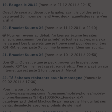
19.
Bauges le 28/12
(Yannus le 27.12.2011 à 22:15)
Ouep! Je serai au départ de la galop avant le col des près un
peu avant 10h normalement! Avec deux raquettistes (si si y'en
a 🤣 )!
20.
Bracelet Suunto X6
(Yannus le 11.12.2011 à 22:10)
🤣 Pour en revenir au débat, j'ai biensur écumé les sites
amzon, amaximum (ou j'ai acheté) et tout les autres, mais ca
ne va pas! Les bracelets que je trouve sont pour des montres
X6HRM, et pas juste X6 comme la mienne! Idem sur suunt...
21.
Bracelet Suunto X6
(Yannus le 10.12.2011 à 22:50)
Bon 😡 ... Ou est ce que je peux trouver un bracelet pour
Suunto X6? Le mien est cassé, rongé etc... J'en ai payé un sur
Internet qui est juste 2 fois trop petit. Merci!
22.
Téléphones résistants pour la montagne
(Yannus le
09.02.2011 à 17:36)
Pour ma part j'ai celui ci,
http://www.samsung.com/fr/consumer/mobile-phones/mobile-
phones/businesss/GT-B2100SRAXEF/index.idx?
pagetype=prd_detail Machouillé par ma petite fille qui fait ses
dents, désinfecté avec les produits de stérilisat...