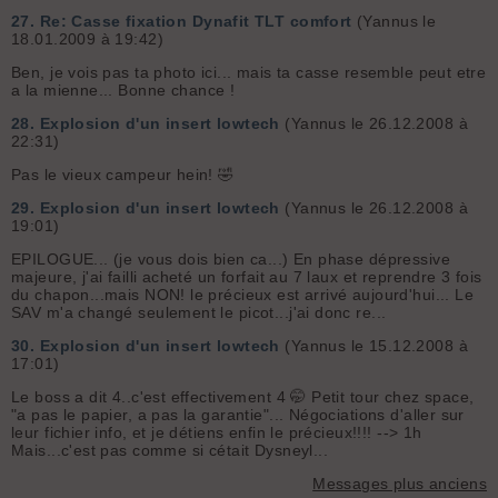
27.
Re: Casse fixation Dynafit TLT comfort
(Yannus le
18.01.2009 à 19:42)
Ben, je vois pas ta photo ici... mais ta casse resemble peut etre
a la mienne...
Bonne chance !
28.
Explosion d'un insert lowtech
(Yannus le 26.12.2008 à
22:31)
Pas le vieux campeur hein! 🤣
29.
Explosion d'un insert lowtech
(Yannus le 26.12.2008 à
19:01)
EPILOGUE... (je vous dois bien ca...) En phase dépressive
majeure, j'ai failli acheté un forfait au 7 laux et reprendre 3 fois
du chapon...mais NON! le précieux est arrivé aujourd'hui... Le
SAV m'a changé seulement le picot...j'ai donc re...
30.
Explosion d'un insert lowtech
(Yannus le 15.12.2008 à
17:01)
Le boss a dit 4..c'est effectivement 4 🤭 Petit tour chez space,
"a pas le papier, a pas la garantie"... Négociations d'aller sur
leur fichier info, et je détiens enfin le précieux!!!! --> 1h
Mais...c'est pas comme si cétait Dysneyl...
Messages plus anciens