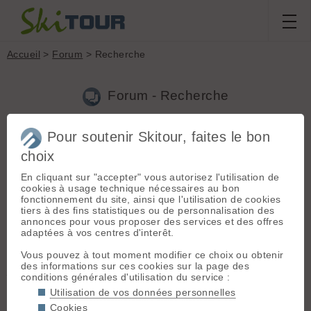
Accueil
>
Forum
> Recherche
Forum - Recherche
Pour soutenir Skitour, faites le bon
Nouveau sujet
|
Voir tous les sujets
choix
204 résultats
En cliquant sur "accepter" vous autorisez l'utilisation de
1.
rando télémark
(Yannus le 07.11.2014 à 15:24)
cookies à usage technique nécessaires au bon
fonctionnement du site, ainsi que l'utilisation de cookies
+1 🤣 Voisin de Florent 44 🙄
tiers à des fins statistiques ou de personnalisation des
annonces pour vous proposer des services et des offres
2.
Choix skis TELEMARK
(Yannus le 23.03.2014 à 23:29)
adaptées à vos centres d'interêt.
Merci pour ta réponse complète! C'est pas du tout un
Vous pouvez à tout moment modifier ce choix ou obtenir
déterrage au contraire 🤣 ! J'ai donc deux paires maitenant... et
des informations sur ces cookies sur la page des
j'ai surtout utilisé celle ci : http://www.skipass.com/guide-
conditions générales d'utilisation du service :
matos/rossignol/scratch-steeze.html + R8 cobra... Po...
Utilisation de vos données personnelles
3.
Choix skis TELEMARK
(Yannus le 06.02.2014 à 10:41)
Cookies