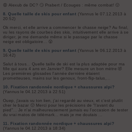
😡 Alexub de DC? 🙄 Prabert / Ecouges : même combat! 🤢
8.
Quelle taille de skis pour enfant
(Yannus le 07.12.2013 à
20:52)
Ok merci, et elle arrive a commencer le chasse neige? Au final,
vu les rayons de courbes des skis, intuitivement elle arrive à se
diriger, je me demande même si le passage par le chasse
neige est obligatoire... 😮
9.
Quelle taille de skis pour enfant
(Yannus le 06.12.2013 à
16:42)
Salut à tous... Quelle taille de ski est la plus adaptée pour ma
fille qui aura 4 ans en Janvier? Elle mesure un bon mètre 🤣
Les premières glissades l'année dernière étaient
prometteuses, mains sur les genoux, front-flip-talus,...
10.
Fixation randonnée nordique + chaussures alpi?
(Yannus le 04.12.2013 à 22:51)
Ouep, j'avais vu ton lien, j'ai regardé au vieux, et c'est plutôt
cher le bazar 🤢 Merci pour les précisions de "l'avant du
pied"... Je n'ai malheureusement jamais eu l'occasion de tester
du vrai matos de télémark... mais je me doutais ...
11.
Fixation randonnée nordique + chaussures alpi?
(Yannus le 04.12.2013 à 18:34)