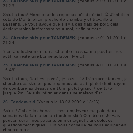
23.
Cherche skis pour TANDEMSKI
(Yannus le 03.01.2011 à
21:23)
Salut a tous! Merci pour les réponses c'est génial! 😄 J'habite a
coté de Montmélian, proche de chambéry et travaille à
Bassens. Je vous avoue que s'il y'a des frais de port, cela
devient moins intéressant pour moi, enfin surtout ...
24.
Cherche skis pour TANDEMSKI
(Yannus le 01.01.2011 à
21:34)
Y'en a effectivement un a Chambé mais ca n'a pas l'air très
actif, ca reste une bonne solution! Merci!
25.
Cherche skis pour TANDEMSKI
(Yannus le 01.01.2011 à
16:49)
Salut a tous; Noel est passé, je sais... 🙄 Très succintement, je
cherche des skis en pas trop mauvais état, plutot droit, rayon
de courbure au dessus de 18m, plutot grand + de 1.75m
jusque 2m. Je suis infirmier dans une maison d'ac...
26.
Tandem-ski
(Yannus le 13.03.2009 à 13:26)
Salut !! J'ai de la chance... mon employeur me paie deux
semaines de formation au tandem-ski à Combloux! Je vais
pouvoir sortir mes patients en montagne! J'ai quelques
questions techniques... On nous conseille de nous équiper en
chaussures d...