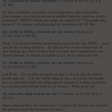
15.
Conditions vallée blanche?
(Yannus le 31.05.2013 à
13:48)
Vu les conditions actuelles d'enneigement, est il possible
d'envisager une descente de la vallée blanche lundi ou mardi
prochain? BERA? Ponts de neige au requin 🙄 ? Passage des
séracs? Ca passe encore jusqu'au montenvers? 🤭 Me...
16.
1m92 et 105kg cherche ski de rando
(Yannus le
17.03.2013 à 09:00)
Rvat; J'ai eu les memes sensations que toi sur les UBAC... sauf
que je les ai deja acheté... En fait je me rends compte au fil
des sorties que les rockers font survirer tres rapidement; en
skiant plassé, le moins possible a cul, et en attaquant bie...
17.
1m92 et 105kg cherche ski de rando
(Yannus le
14.03.2013 à 21:56)
Lut Rvat... On va dire qu'avec un sac à dos je fais le même
poids que toi... J'ai les UBAC depuis peu, et j'ai pu les tester
sur un peu tout type de neige,pente jusque 4.3 mais pas plus...
tu trouves pas mal de test sur le forum... Mais pour les ...
18.
Urinelle, déjà testée au ski ?
(Yannus le 01.02.2013 à
09:31)
Après les pénilex; les moulinex!!! J'adore! 🤣 Moins les risques
de gelures pour les femmes en plus...