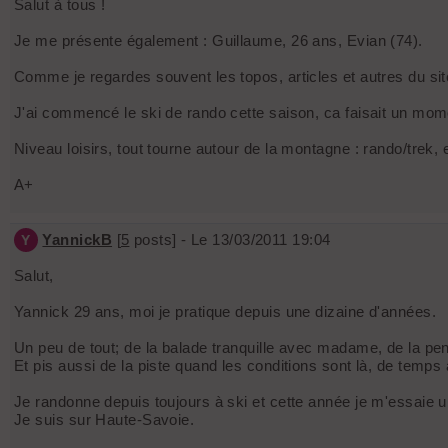
Salut à tous !
Je me présente également : Guillaume, 26 ans, Evian (74).
Comme je regardes souvent les topos, articles et autres du site,
J'ai commencé le ski de rando cette saison, ca faisait un moment
Niveau loisirs, tout tourne autour de la montagne : rando/trek, e
A+
YannickB
[
5
posts] - Le 13/03/2011 19:04
Y
Salut,
Yannick 29 ans, moi je pratique depuis une dizaine d'années.
Un peu de tout; de la balade tranquille avec madame, de la pent
Et pis aussi de la piste quand les conditions sont là, de temps
Je randonne depuis toujours à ski et cette année je m'essaie 
Je suis sur Haute-Savoie.