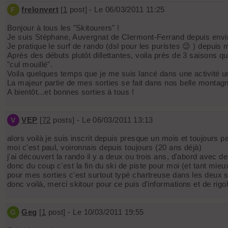
frelonvert
[
1
post] - Le 06/03/2011 11:25
F
Bonjour à tous les "Skitourers" !
Je suis Stéphane, Auvergnat de Clermont-Ferrand depuis envir
Je pratique le surf de rando (dsl pour les puristes 😉 ) depuis 
Après des débuts plutôt dillettantes, voila près de 3 saisons 
"cul mouillé".
Voila quelques temps que je me suis lancé dans une activité u
La majeur partie de mes sorties se fait dans nos belle montagn
A bientôt...et bonnes sorties à tous !
VEP
[
72
posts] - Le 06/03/2011 13:13
V
alors voilà je suis inscrit depuis presque un mois et toujours p
moi c'est paul, voironnais depuis toujours (20 ans déjà)
j'ai découvert la rando il y a deux ou trois ans, d'abord avec d
donc du coup c'est la fin du ski de piste pour moi (et tant mieu
pour mes sorties c'est surtout typé chartreuse dans les deux s
donc voilà, merci skitour pour ce puis d'informations et de rigo
Geg
[
1
post] - Le 10/03/2011 19:55
G