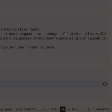
ce type de ski en rando.
evenu accompagnateur en montagne l'été et skiman l'hiver. J'ai
tat dans les années 90. Ma femme aussi est accompagnatrice;
andos, la "vraie" montagne, quoi!
 la page :
Précédente
1
...
63
64
65
66
67
68
69
...
117
Suivante