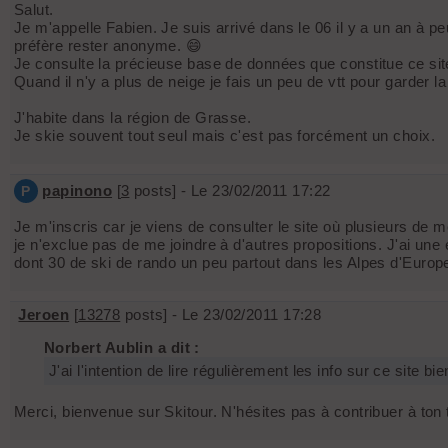
Salut.
Je m'appelle Fabien. Je suis arrivé dans le 06 il y a un an à 
préfère rester anonyme. 😄
Je consulte la précieuse base de données que constitue ce site 
Quand il n'y a plus de neige je fais un peu de vtt pour garder la
J'habite dans la région de Grasse.
Je skie souvent tout seul mais c'est pas forcément un choix.
papinono
[
3
posts] - Le 23/02/2011 17:22
P
Je m'inscris car je viens de consulter le site où plusieurs d
je n'exclue pas de me joindre à d'autres propositions. J'ai un
dont 30 de ski de rando un peu partout dans les Alpes d'Europe...
Jeroen
[
13278
posts] - Le 23/02/2011 17:28
Norbert Aublin a dit :
J'ai l'intention de lire régulièrement les info sur ce site b
Merci, bienvenue sur Skitour. N'hésites pas à contribuer à ton