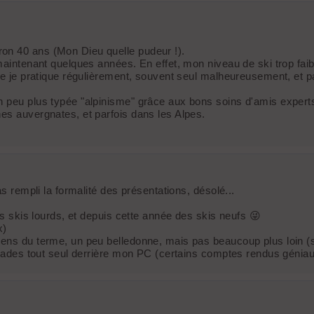
on 40 ans (Mon Dieu quelle pudeur !).
maintenant quelques années. En effet, mon niveau de ski trop faibl
que je pratique régulièrement, souvent seul malheureusement, et 
n peu plus typée "alpinisme" grâce aux bons soins d'amis expert
es auvergnates, et parfois dans les Alpes.
as rempli la formalité des présentations, désolé...
es skis lourds, et depuis cette année des skis neufs 😜
x)
ens du terme, un peu belledonne, mais pas beaucoup plus loin (si
lades tout seul derrière mon PC (certains comptes rendus géniaux, 