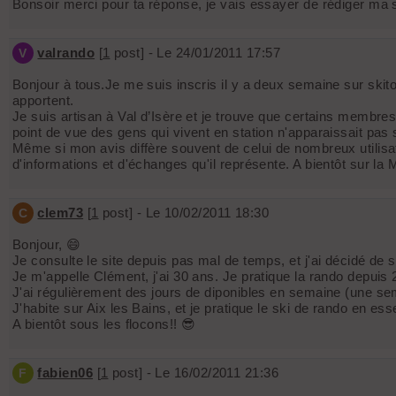
Bonsoir merci pour ta réponse, je vais essayer de rédiger ma so
valrando
[
1
post] - Le 24/01/2011 17:57
V
Bonjour à tous.Je me suis inscris il y a deux semaine sur skito
apportent.
Je suis artisan à Val d’Isère et je trouve que certains membres 
point de vue des gens qui vivent en station n'apparaissait pas
Même si mon avis diffère souvent de celui de nombreux utilisat
d'informations et d'échanges qu'il représente. A bientôt sur la
clem73
[
1
post] - Le 10/02/2011 18:30
C
Bonjour, 😄
Je consulte le site depuis pas mal de temps, et j'ai décidé de sa
Je m'appelle Clément, j'ai 30 ans. Je pratique la rando depuis 
J'ai régulièrement des jours de diponibles en semaine (une se
J'habite sur Aix les Bains, et je pratique le ski de rando en es
A bientôt sous les flocons!! 😎
fabien06
[
1
post] - Le 16/02/2011 21:36
F