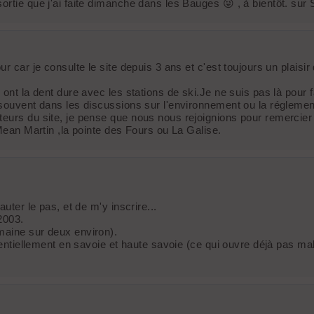
rtie que j'ai faite dimanche dans les Bauges 😜 , à bientôt. sur 
ur car je consulte le site depuis 3 ans et c'est toujours un plai
ont la dent dure avec les stations de ski.Je ne suis pas là pour f
 souvent dans les discussions sur l'environnement ou la réglemen
eurs du site, je pense que nous nous rejoignions pour remercier 
 Mean Martin ,la pointe des Fours ou La Galise.
uter le pas, et de m'y inscrire...
2003.
maine sur deux environ).
sentiellement en savoie et haute savoie (ce qui ouvre déjà pas mal