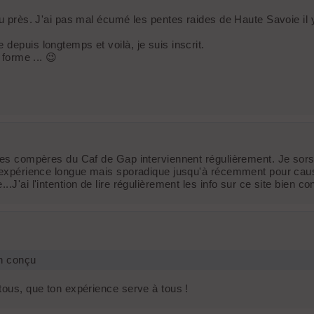
peu près. J'ai pas mal écumé les pentes raides de Haute Savoie il
depuis longtemps et voilà, je suis inscrit.
 forme ... 😉
e mes compères du Caf de Gap interviennent régulièrement. Je sor
e expérience longue mais sporadique jusqu'à récemment pour cause
J'ai l'intention de lire régulièrement les info sur ce site bien co
ien conçu
 tous, que ton expérience serve à tous !