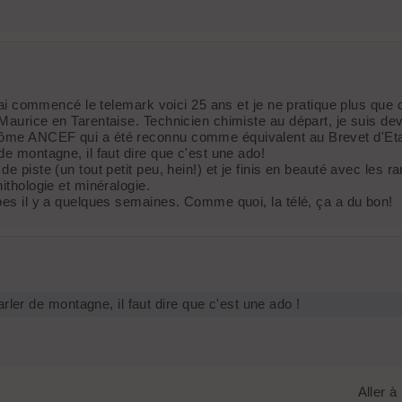
J'ai commencé le telemark voici 25 ans et je ne pratique plus que 
-Maurice en Tarentaise. Technicien chimiste au départ, je suis d
plôme ANCEF qui a été reconnu comme équivalent au Brevet d'E
de montagne, il faut dire que c'est une ado!
e piste (un tout petit peu, hein!) et je finis en beauté avec les r
ithologie et minéralogie.
lpes il y a quelques semaines. Comme quoi, la télé, ça a du bon!
rler de montagne, il faut dire que c'est une ado !
Aller à