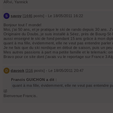
ARvi, Yannick
savoy
[
1446
posts] - Le 18/05/2011 16:22
S
Bonjour tout l' monde!
Moi, j'ai 50 ans, et je pratique le ski de rando depuis 30 ans. 
Originaire du Doubs, je suis installé à Séez, près de Bourg-St
aussi enseigné le ski de fond pendant 15 ans grâce à mon di
quant à ma fille, évidemment, elle ne veut pas entendre parler 
Je ne fais que du ski nordique en début de saison, puis un peu d
Mes autres passions à part ma petite famille et le telemark: orn
Bravo pour ce site dont j'avais vu le reportage sur France 3 A
davook
[
316
posts] - Le 18/05/2011 20:47
D
Francis GUICHON a dit :
quant à ma fille, évidemment, elle ne veut pas entendre pa
🤣
Bienvenue Francis.