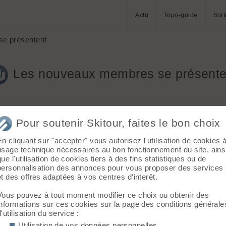
Actu
Topo-guide
Sort
e présentent
Les nouveaux membres se présente
Aller à
Pour soutenir Skitour, faites le bon choix
En cliquant sur "accepter" vous autorisez l'utilisation de cookies 
usage technique nécessaires au bon fonctionnement du site, ains
que l'utilisation de cookies tiers à des fins statistiques ou de
personnalisation des annonces pour vous proposer des services
et des offres adaptées à vos centres d'interêt.
t mot!
incipalement glissé sur les pistes des stations des Pyrénées occi
Vous pouvez à tout moment modifier ce choix ou obtenir des
informations sur ces cookies sur la page des conditions générale
e du sud ouest qui recoit des houles splendides pour des tubes worl
d'utilisation du service :
Utilisation de vos données personnelles