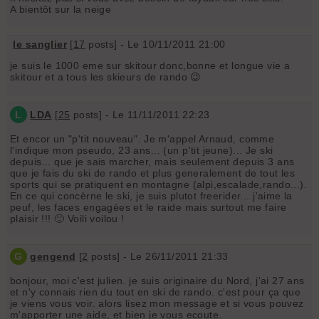
A bientôt sur la neige
le sanglier
[
17
posts] - Le 10/11/2011 21:00
je suis le 1000 eme sur skitour donc,bonne et longue vie a
skitour et a tous les skieurs de rando 😉
L
LDA
[
25
posts] - Le 11/11/2011 22:23
Et encor un "p'tit nouveau". Je m'appel Arnaud, comme
l'indique mon pseudo, 23 ans... (un p'tit jeune)... Je ski
depuis... que je sais marcher, mais seulement depuis 3 ans
que je fais du ski de rando et plus generalement de tout les
sports qui se pratiquent en montagne (alpi,escalade,rando...).
En ce qui concèrne le ski, je suis plutot freerider... j'aime la
peuf, les faces engagées et le raide mais surtout me faire
plaisir !!! 🙂 Voili voilou !
G
gengend
[
2
posts] - Le 26/11/2011 21:33
bonjour, moi c'est julien. je suis originaire du Nord, j'ai 27 ans
et n'y connais rien du tout en ski de rando. c'est pour ça que
je viens vous voir. alors lisez mon message et si vous pouvez
m'apporter une aide, et bien je vous ecoute.