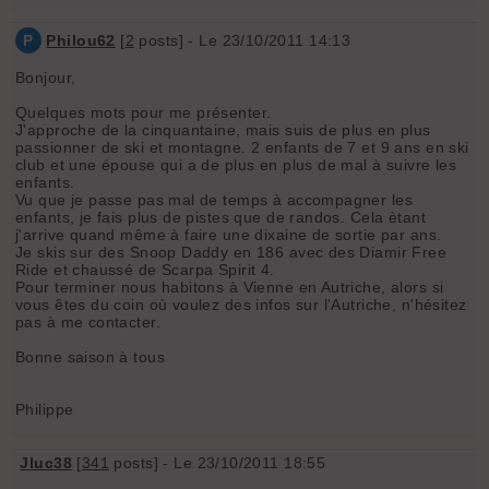
P
Philou62
[
2
posts] - Le 23/10/2011 14:13
Bonjour,
Quelques mots pour me présenter.
J'approche de la cinquantaine, mais suis de plus en plus
passionner de ski et montagne. 2 enfants de 7 et 9 ans en ski
club et une épouse qui a de plus en plus de mal à suivre les
enfants.
Vu que je passe pas mal de temps à accompagner les
enfants, je fais plus de pistes que de randos. Cela ètant
j'arrive quand même à faire une dixaine de sortie par ans.
Je skis sur des Snoop Daddy en 186 avec des Diamir Free
Ride et chaussé de Scarpa Spirit 4.
Pour terminer nous habitons à Vienne en Autriche, alors si
vous êtes du coin où voulez des infos sur l'Autriche, n'hésitez
pas à me contacter.
Bonne saison à tous
Philippe
Jluc38
[
341
posts] - Le 23/10/2011 18:55