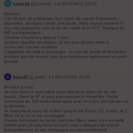
N
neigepk
[
12
posts] - Le 04/12/2011 22:20
Bonjour,
J'ai 49 ans, je pratiquais tous types de sports d'aventure :
alpinisme, plongée, rando, escalade. Mais depuis environ 9
ans mes passions sont le ski de rando et le VTT. Pratique le
WE exclusivement.
J'habite Chambéry depuis 3 ans.
Lecteur régulier de skitour, je me suis décidé enfin à
m'inscrire comme membre.
J'apprécie les beaux paysages, un peu de pente et les belles
arrêtes, pas de soucis pour les classiques également en petit
groupe.
S
Stevi47
[
1
post] - Le 06/12/2011 20:00
Bonjour à tous.
Je suis dans le sud ouest pays des bons plats (et du vin
aussi). Dans le 47 et plus précisément à Houeillès. Petite
commune de 700 âmes limitrophe avec le Gers, les Landes et
la Gironde.
Je suis pacsé avec un enfant garçon de 9 ans 1/2, à moi, et 2
filles 10 et 12 à ma compagne.
J'avais découvert la rando dans les Alpes avec mon ex-belle
famille puis j'ai poursuivi ici avec mes collègues de travail
principalement et ma compagne occasionnellement.