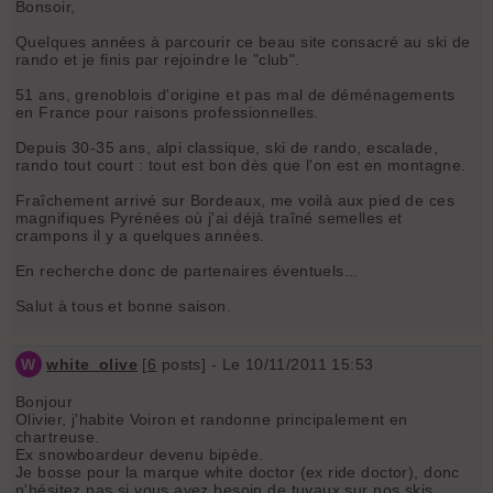
Bonsoir,
Quelques années à parcourir ce beau site consacré au ski de
rando et je finis par rejoindre le "club".
51 ans, grenoblois d'origine et pas mal de déménagements
en France pour raisons professionnelles.
Depuis 30-35 ans, alpi classique, ski de rando, escalade,
rando tout court : tout est bon dès que l'on est en montagne.
Fraîchement arrivé sur Bordeaux, me voilà aux pied de ces
magnifiques Pyrénées où j'ai déjà traîné semelles et
crampons il y a quelques années.
En recherche donc de partenaires éventuels...
Salut à tous et bonne saison.
W
white_olive
[
6
posts] - Le 10/11/2011 15:53
Bonjour
Olivier, j'habite Voiron et randonne principalement en
chartreuse.
Ex snowboardeur devenu bipède.
Je bosse pour la marque white doctor (ex ride doctor), donc
n'hésitez pas si vous avez besoin de tuyaux sur nos skis.