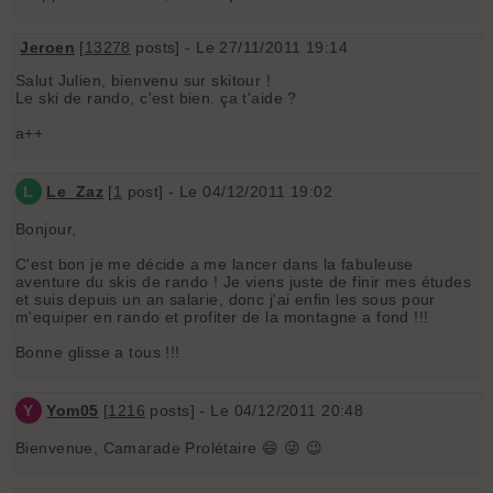
Jeroen
[
13278
posts] - Le 27/11/2011 19:14
Salut Julien, bienvenu sur skitour !
Le ski de rando, c'est bien. ça t'aide ?
a++
L
Le_Zaz
[
1
post] - Le 04/12/2011 19:02
Bonjour,
C'est bon je me décide a me lancer dans la fabuleuse
aventure du skis de rando ! Je viens juste de finir mes études
et suis depuis un an salarie, donc j'ai enfin les sous pour
m'equiper en rando et profiter de la montagne a fond !!!
Bonne glisse a tous !!!
Y
Yom05
[
1216
posts] - Le 04/12/2011 20:48
Bienvenue, Camarade Prolétaire 😄 😜 😉