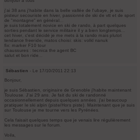
bonjour a tous
j'ai 38 ans j'habite dans la belle vallée de l'ubaye, je suis
pisteur secouriste en hiver, passionné de ski de vtt et de sport
de "montagne" en général...
je suis totalement novice en ski de rando, à part quelques
sorties pendant le service militaire il y a bien longtemps...
cet hiver, c'est décidé je me mets à la rando mais plutot
tendance freeride, matos choisi: skis: volkl nanuk
fix: marker F10 tour
chaussures : tecnica the agent BC
salut et bon ride...
Sébastien
- Le 17/10/2011 22:13
Bonjour,
je suis Sébastien, originaire de Grenoble j'habite maintenant
Toulouse. J'ai 29 ans. Je fait du ski de randonné
occasionnellement depuis quelques années. j'ai beaucoup
pratiquer le ski alpin (piste/Hors piste). Maintenant que je suis
sur Toulouse je me tourne vers les Pyrénées.
Cela faisait quelques temps que je venais lire régulièrement
les messages sur le forum.
Voila,