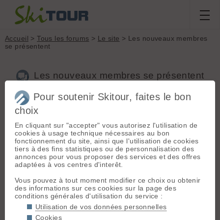
Accueil
>
Tous les forums
>
Le site
> Les nouveaux membres
se présentent
Les nouveaux membres se présentent
Pour soutenir Skitour, faites le bon
choix
Aller à la page :
Précédente
1
...
64
65
66
67
68
69
70
...
117
Suivante
En cliquant sur "accepter" vous autorisez l'utilisation de
cookies à usage technique nécessaires au bon
Nouveau sujet
Voir tous les sujets
Chercher
Archives
fonctionnement du site, ainsi que l'utilisation de cookies
tiers à des fins statistiques ou de personnalisation des
S
sakel
[
1
post] - Le 12/08/2011 20:46
annonces pour vous proposer des services et des offres
adaptées à vos centres d'interêt.
Salut les amis,
Venez en Turquie a Erciyes,c'est super.
Vous pouvez à tout moment modifier ce choix ou obtenir
des informations sur ces cookies sur la page des
conditions générales d'utilisation du service :
L
lelokneez
[
19
posts] - Le 24/09/2011 15:55
Utilisation de vos données personnelles
Bonjour à tous passionnés de montagne
Cookies