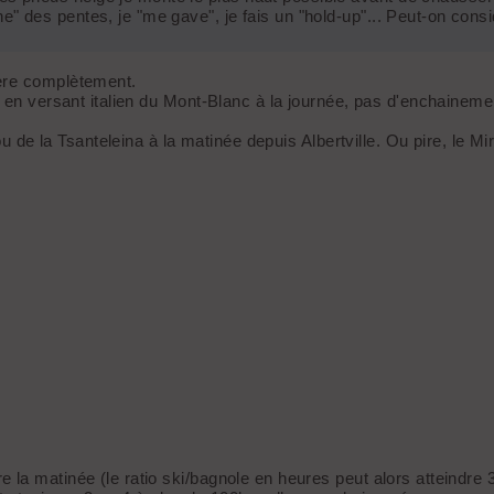
he" des pentes, je "me gave", je fais un "hold-up"... Peut-on cons
hère complètement.
up en versant italien du Mont-Blanc à la journée, pas d'enchaine
 ou de la Tsanteleina à la matinée depuis Albertville. Ou pire, le
la matinée (le ratio ski/bagnole en heures peut alors atteindre 3