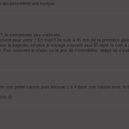
ux qui possèdent une kangoo
s ? Je comprends pas vraiment.
mment pour venir ? En train? Je suis à 45 min de la première gare
s la bagnole, en plus je voyage souvent seul 🤭 dans le coin à par
. Pas vraiment le choix, vu le prix de l'immobilier, obligé de s'ex
ns une petite caisse puis bivouac ( a 4 dans une caisse avec le b
!!!! 😉