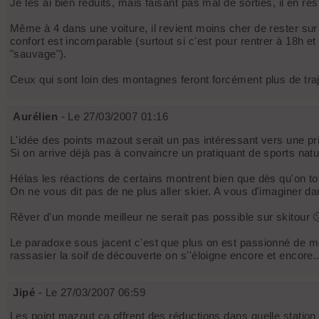
Je les ai bien réduits, mais faisant pas mal de sorties, il en re
Même à 4 dans une voiture, il revient moins cher de rester sur 
confort est incomparable (surtout si c'est pour rentrer à 18h e
"sauvage").
Ceux qui sont loin des montagnes feront forcément plus de tra
Aurélien
- Le 27/03/2007 01:16
L'idée des points mazout serait un pas intéressant vers une pr
Si on arrive déjà pas à convaincre un pratiquant de sports natur
Hélas les réactions de certains montrent bien que dès qu'on touc
On ne vous dit pas de ne plus aller skier. A vous d'imaginer dan
Rêver d'un monde meilleur ne serait pas possible sur skitour 
Le paradoxe sous jacent c'est que plus on est passionné de mon
rassasier la soif de découverte on s''éloigne encore et encore.
Jipé
- Le 27/03/2007 06:59
Les point mazout ça offrent des réductions dans quelle statio