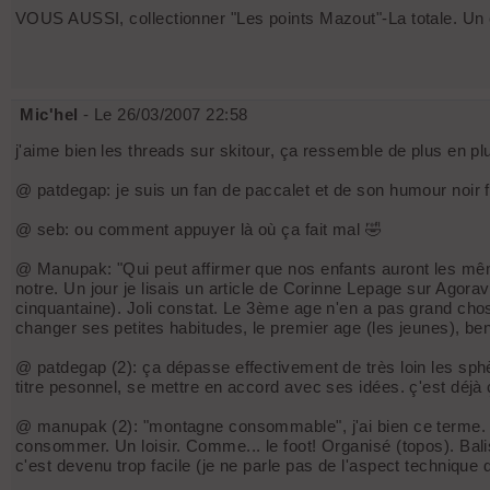
VOUS AUSSI, collectionner "Les points Mazout"-La totale. Un ca
Mic'hel
- Le 26/03/2007 22:58
j'aime bien les threads sur skitour, ça ressemble de plus en pl
@ patdegap: je suis un fan de paccalet et de son humour noir fat
@ seb: ou comment appuyer là où ça fait mal 🤣
@ Manupak: "Qui peut affirmer que nos enfants auront les même
notre. Un jour je lisais un article de Corinne Lepage sur Agorav
cinquantaine). Joli constat. Le 3ème age n'en a pas grand chos
changer ses petites habitudes, le premier age (les jeunes), ben,
@ patdegap (2): ça dépasse effectivement de très loin les sph
titre pesonnel, se mettre en accord avec ses idées. ç'est déjà 
@ manupak (2): "montagne consommable", j'ai bien ce terme. M
consommer. Un loisir. Comme... le foot! Organisé (topos). Balis
c'est devenu trop facile (je ne parle pas de l'aspect technique 