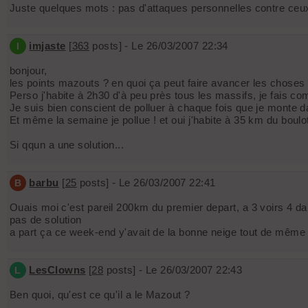
Juste quelques mots : pas d'attaques personnelles contre ce
imjaste
[
363
posts] - Le 26/03/2007 22:34
I
bonjour,
les points mazouts ? en quoi ça peut faire avancer les chose
Perso j'habite à 2h30 d'à peu près tous les massifs, je fais co
Je suis bien conscient de polluer à chaque fois que je monte dan
Et même la semaine je pollue ! et oui j'habite à 35 km du boulot
Si qqun a une solution...
barbu
[
25
posts] - Le 26/03/2007 22:41
B
Ouais moi c'est pareil 200km du premier depart, a 3 voirs 4 da
pas de solution
a part ça ce week-end y'avait de la bonne neige tout de même !
LesClowns
[
28
posts] - Le 26/03/2007 22:43
L
Ben quoi, qu'est ce qu'il a le Mazout ?