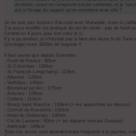
en titane, coeur en composite kevlar-carbone), et je "torc
est à l'image du rapport qu'on entretient avec elle ?
Je ne suis pas toujours d'accord avec Manupak, mais là j'ad
J'ai aussi modifié ma pratique du ski de rando : pas de hold-
Central en 4 jours (pas mal celui là !).
Il y a qq années, je n'hésitait pas à faire des faces N de Turia
(tricotage) mais 3800m de bagnole !!
Il faut savoir que depuis Grenoble :
- Fond de France : 60km
- St Colomban : 105km
- St François Longchamp : 110km
- Albanne : 120km
- Valfréjus : 140km
- Bonneval sur Arc : 175km
- Arêches : 105km
- Celliers : 115km
- Bourg Saint Maurice : 130km (+ les approches au dessus)
- Cormet de Roselend : 155km
- Hotel du Gioberney : 100km
- Col du Lautaret : 90km (+ les départs versant Guisane)
- Ailefroide : 145km
Tous ces accès sont abondemment fréquenté à la journée, voire 