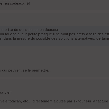
mer en cadeaux. 😄
une prise de conscience en douceur.
 touche à leur petite pratique il ne sont pas prêts à faire des eff
er dans la mesure du possible des solutions alternatives, certaine
.
 qui peuvent se le permettre...
va bien!
lé total/an, etc... directement ajoutée par skitour sur la facture