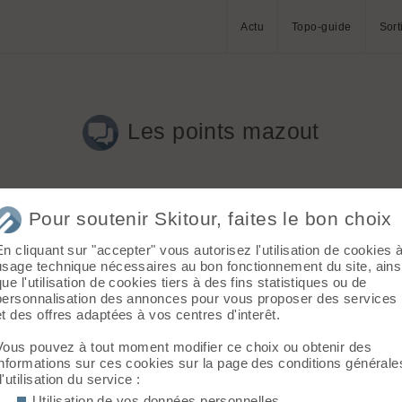
Actu
Topo-guide
Sort
Les points mazout
Pour soutenir Skitour, faites le bon choix
En cliquant sur "accepter" vous autorisez l'utilisation de cookies 
usage technique nécessaires au bon fonctionnement du site, ains
que l'utilisation de cookies tiers à des fins statistiques ou de
personnalisation des annonces pour vous proposer des services
! 😜
et des offres adaptées à vos centres d'interêt.
e du gros ! Ca oblige a réflechir et à gérer ses contradictions.
Vous pouvez à tout moment modifier ce choix ou obtenir des
informations sur ces cookies sur la page des conditions générale
réflexion. Avant, je faisait un max de deltaplane, donc bagnole o
d'utilisation du service :
re aussi, on prend pas mal de buts météo (vent, pas d'ascendances
Utilisation de vos données personnelles