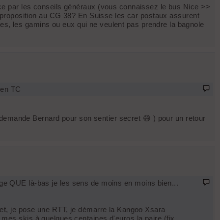
e par les conseils généraux (vous connaissez le bus Nice >>
 proposition au CG 38? En Suisse les car postaux assurent
ées, les gamins ou eux qui ne veulent pas prendre la bagnole
e en TC
(demande Bernard pour son sentier secret 😄 ) pour un retour
 neige QUE là-bas je les sens de moins en moins bien...
net, je pose une RTT, je démarre la
Kangoo
Xsara
 mes skis à quelques centaines d'euros la paire (fix