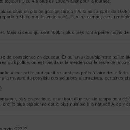
ste toujours 3 ou 4 à plus de 100km aller pour la journée.
place dans un gite en gestion libre à 12€ la nuit à partir de 100k
t repartir à 5h du mat le lendemain). Et si on campe, c'est renta
jet. Mais si ceux qui sont 100km plus près font à peine moins de
ise de conscience en douceur. Et oui un skieur/alpiniste pollue b
es qu'il pollue, on est pas dans la merde pour le reste de la popul
he à leur petite pratique il ne sont pas prêts à faire des efforts.
s la mesure du possible des solutions alternatives, certaines pist

tagne, plus on pratique, et au bout d'un certain temps on a déjà 
.. bref le plus passionné est le plus nuisible à la nature!! Allez 
n service?????