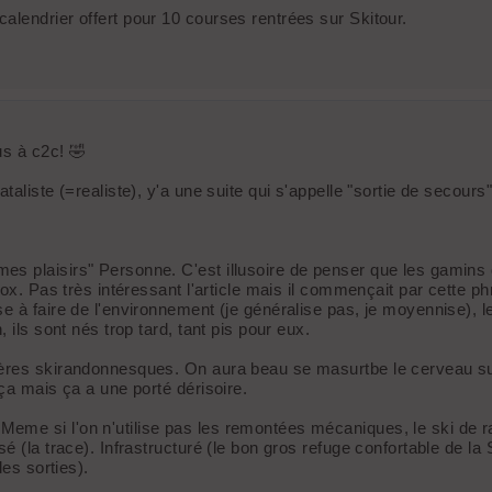
lendrier offert pour 10 courses rentrées sur Skitour.
us à c2c! 🤣
aliste (=realiste), y'a une suite qui s'appelle "sortie de secours
s plaisirs" Personne. C'est illusoire de penser que les gamins 
ox. Pas très intéressant l'article mais il commençait par cette phra
e à faire de l'environnement (je généralise pas, je moyennise), 
 ils sont nés trop tard, tant pis pour eux.
ères skirandonnesques. On aura beau se masurtbe le cerveau sur 
ça mais ça a une porté dérisoire.
eme si l'on n'utilise pas les remontées mécaniques, le ski de r
é (la trace). Infrastructuré (le bon gros refuge confortable de la
des sorties).