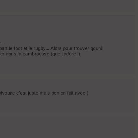
...
t le foot et le rugby... Alors pour trouver qqun!!
iler dans la cambrousse (que j'adore !).
ivouac c'est juste mais bon on fait avec )