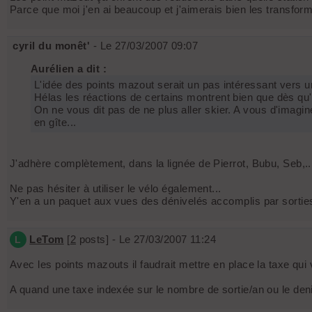
Parce que moi j'en ai beaucoup et j'aimerais bien les transfor
cyril du monêt'
- Le 27/03/2007 09:07
Aurélien a dit :
L'idée des points mazout serait un pas intéressant vers 
Hélas les réactions de certains montrent bien que dès qu'on
On ne vous dit pas de ne plus aller skier. A vous d'imagin
en gîte...
J'adhère complètement, dans la lignée de Pierrot, Bubu, Seb,..
Ne pas hésiter à utiliser le vélo également...
Y'en a un paquet aux vues des dénivelés accomplis par sorties
LeTom
[
2
posts] - Le 27/03/2007 11:24
L
Avec les points mazouts il faudrait mettre en place la taxe qui 
A quand une taxe indexée sur le nombre de sortie/an ou le denive