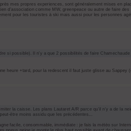
après mes propres experiences, sont généralement mises en plac
outien d'association comme MW, greenpeace ou autre de faire des
lement pour les touristes à ski mais aussi pour les personnes ag
e si possible). Il n'y a que 2 possibilités de faire Chamechaud
e heure +tard, pour la redescent il faut juste glisse au Sappey 
 limiter la caisse. Les plans Lautaret A/R parce qu'il n'y a de la
 peut-être moins assidu que les précédentes...
agne facile, consommable, immédiate : je fais la météo sur Inter
mes pneus neige je monte le plus haut possible avant de chausser