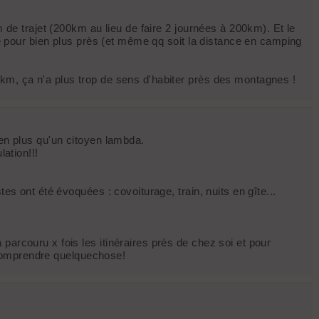
m de trajet (200km au lieu de faire 2 journées à 200km). Et le
ble pour bien plus près (et même qq soit la distance en camping
 km, ça n'a plus trop de sens d'habiter près des montagnes !
ien plus qu'un citoyen lambda.
ation!!!
es ont été évoquées : covoiturage, train, nuits en gîte...
parcouru x fois les itinéraires près de chez soi et pour
y comprendre quelquechose!