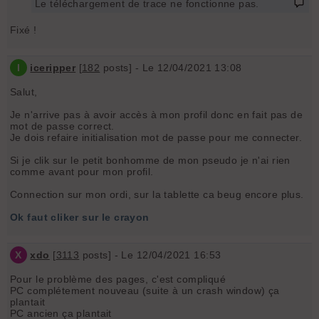
Le téléchargement de trace ne fonctionne pas.
Fixé !
I
iceripper
[
182
posts] - Le 12/04/2021 13:08
Salut,
Je n'arrive pas à avoir accès à mon profil donc en fait pas de
mot de passe correct.
Je dois refaire initialisation mot de passe pour me connecter.
Si je clik sur le petit bonhomme de mon pseudo je n'ai rien
comme avant pour mon profil.
Connection sur mon ordi, sur la tablette ca beug encore plus.
Ok faut cliker sur le crayon
X
xdo
[
3113
posts] - Le 12/04/2021 16:53
Pour le problème des pages, c'est compliqué
PC complétement nouveau (suite à un crash window) ça
plantait
PC ancien ça plantait