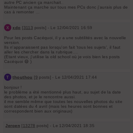
autre PC ancien ça marchait..
Maintenant ça marche sur tous mes PCs donc j'aurais plus de
cas à remonter ...
X
xdo
[
3113
posts] - Le 12/04/2021 16:59
Pour les posts Cacéquoi, il y a une subtilités avec la nouvelle
version.
Ils n'apparaissent pas lorsqu'on fait 'tous les sujets', il faut
aller les chercher dans la rubrique....
(Etant vieux, j'utilise la old school où je vois bien les posts
Cacéquoi 😄 )
T
thouthou
[
9
posts] - Le 12/04/2021 17:44
bonjour !
le problème a été mentionné plus haut, au sujet de la date
des photos, et je le rencontre aussi.
il me semble même que toutes les nouvelles photos du site
sont datées du 4 avril (mais les heures sont bonnes et
correspondent bien aux originaux)
Jeroen
[
13278
posts] - Le 12/04/2021 18:35