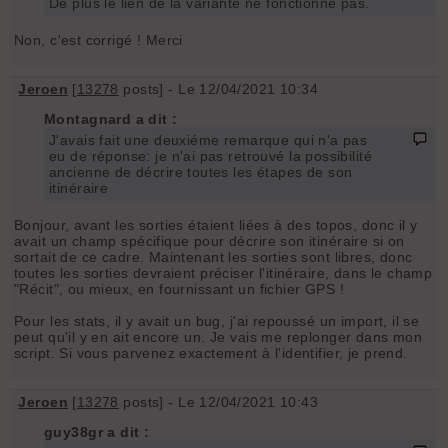
De plus le lien de la variante ne fonctionne pas.
Non, c'est corrigé ! Merci
Jeroen
[
13278
posts] - Le 12/04/2021 10:34
Montagnard a dit :
J'avais fait une deuxiéme remarque qui n'a pas
eu de réponse: je n'ai pas retrouvé la possibilité
ancienne de décrire toutes les étapes de son
itinéraire
Bonjour, avant les sorties étaient liées à des topos, donc il y
avait un champ spécifique pour décrire son itinéraire si on
sortait de ce cadre. Maintenant les sorties sont libres, donc
toutes les sorties devraient préciser l'itinéraire, dans le champ
"Récit", ou mieux, en fournissant un fichier GPS !
Pour les stats, il y avait un bug, j'ai repoussé un import, il se
peut qu'il y en ait encore un. Je vais me replonger dans mon
script. Si vous parvenez exactement à l'identifier, je prend.
Jeroen
[
13278
posts] - Le 12/04/2021 10:43
guy38gr a dit :