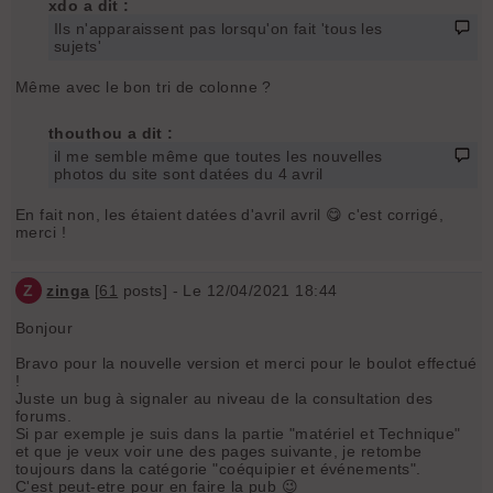
xdo a dit :
Ils n'apparaissent pas lorsqu'on fait 'tous les
sujets'
Même avec le bon tri de colonne ?
thouthou a dit :
il me semble même que toutes les nouvelles
photos du site sont datées du 4 avril
En fait non, les étaient datées d'avril avril 😋 c'est corrigé,
merci !
Z
zinga
[
61
posts] - Le 12/04/2021 18:44
Bonjour
Bravo pour la nouvelle version et merci pour le boulot effectué
!
Juste un bug à signaler au niveau de la consultation des
forums.
Si par exemple je suis dans la partie "matériel et Technique"
et que je veux voir une des pages suivante, je retombe
toujours dans la catégorie "coéquipier et événements".
C'est peut-etre pour en faire la pub 😉