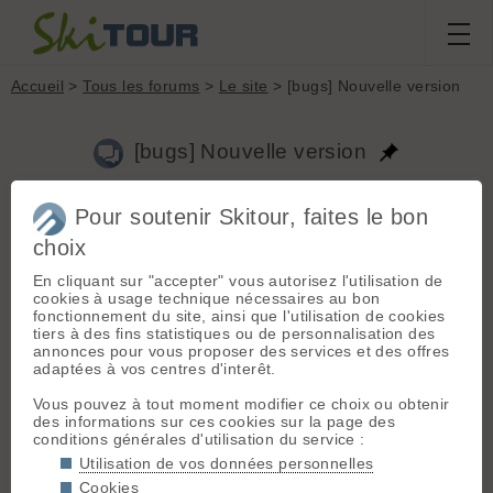
Accueil
>
Tous les forums
>
Le site
> [bugs] Nouvelle version
[bugs] Nouvelle version
Pour soutenir Skitour, faites le bon
Aller à la page :
Précédente
1
2
3
4
5
6
7
8
...
29
Suivante
choix
Nouveau sujet
Voir tous les sujets
Chercher
Archives
En cliquant sur "accepter" vous autorisez l'utilisation de
cookies à usage technique nécessaires au bon
Y
Yoel
[
19
posts] - Le 12/04/2021 08:43
fonctionnement du site, ainsi que l'utilisation de cookies
tiers à des fins statistiques ou de personnalisation des
Merci ce serait cool.
annonces pour vous proposer des services et des offres
Je me suis dit que j’avais envie de faire d’autres requêtes sur
adaptées à vos centres d'interêt.
les skis (rayon, rocker, poids, chants droits vs cap) alors je
me suis dit que j’allais jeter un œil à l’API. Mais les skis n’y
Vous pouvez à tout moment modifier ce choix ou obtenir
sont pas. Tu crois qu’il y aurait moyen d’accéder aux
des informations sur ces cookies sur la page des
données. Un endroit pour télécharger un csv m’irait bien. Si je
conditions générales d'utilisation du service :
fais des sheets Google je les partagerai sur Skitour.
Utilisation de vos données personnelles
Encore merci pour Skitour.
Cookies