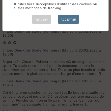
3.
Les Dieux du Stade (de neige)
(Marco le 20.02.2026 à
Sites tiers succeptibles d'utiliser des cookies ou
17:06)
autres méthodes de tracking
@Legazier Avec les godasses en cuir on rigolait autant, peut-
être plus d'ailleurs, et on en bavait autant que maintenant mais
en en faisant beaucoup moins. On revenait illuminés pareil,
REFUSER
ACCEPTER
peut-être un peu plus car les ampoules étaient bien plus...
4.
Les Dieux du Stade (de neige)
(Marco le 20.02.2026 à
16:30)
😂 😂 😂
5.
Les Dieux du Stade (de neige)
(Marco le 20.02.2026 à
12:50)
Super idée Claude. Pelleter quelques m3 de neige, ça c'est du
sport. Tu avais raison aussi pour la descente, autant la
supprimer car elle ne sert à rien. Du coup plus besoin de skis,
autant monter à pied avec un sac chargé d'une enclume. R...
6.
Les Dieux du Stade (de neige)
(Marco le 19.02.2026 à
11:40)
J'ai dû faire un cauchemar. Je me réveille tard, je chauffe mon
bol de chocolat et mets la télé, espérant voir une épreuve de
curling. Penché sur mon grille pain, j'entends les mots "ski
alpinisme". Je sursaute à en lacher ma tartine grill...