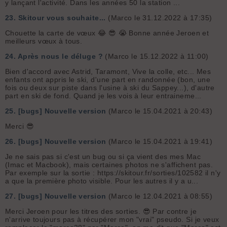
y lançant l'activité. Dans les années 50 la station ...
23.
Skitour vous souhaite...
(Marco le 31.12.2022 à 17:35)
Chouette la carte de vœux 😂 😎 😭 Bonne année Jeroen et
meilleurs vœux à tous.
24.
Après nous le déluge ?
(Marco le 15.12.2022 à 11:00)
Bien d'accord avec Astrid, Taramont, Vive la colle, etc... Mes
enfants ont appris le ski, d'une part en randonnée (bon, une
fois ou deux sur piste dans l'usine à ski du Sappey...), d'autre
part en ski de fond. Quand je les vois à leur entraineme...
25.
[bugs] Nouvelle version
(Marco le 15.04.2021 à 20:43)
Merci 😎
26.
[bugs] Nouvelle version
(Marco le 15.04.2021 à 19:41)
Je ne sais pas si c'est un bug ou si ça vient des mes Mac
(Imac et Macbook), mais certaines photos ne s'affichent pas.
Par exemple sur la sortie : https://skitour.fr/sorties/102582 il n'y
a que la première photo visible. Pour les autres il y a u...
27.
[bugs] Nouvelle version
(Marco le 12.04.2021 à 08:55)
Merci Jeroen pour les titres des sorties. 😎 Par contre je
n'arrive toujours pas à récupérer mon "vrai" pseudo. Si je veux