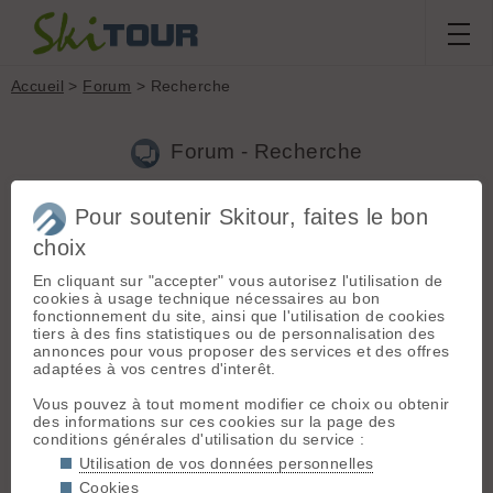
Accueil
>
Forum
> Recherche
Forum - Recherche
Pour soutenir Skitour, faites le bon
Nouveau sujet
|
Voir tous les sujets
choix
129 résultats
En cliquant sur "accepter" vous autorisez l'utilisation de
1.
Bestiole
(Marco le 24.04.2026 à 10:17)
cookies à usage technique nécessaires au bon
fonctionnement du site, ainsi que l'utilisation de cookies
Merci, je m'en doutais un peu. J'espérais que ce soit un loup,
tiers à des fins statistiques ou de personnalisation des
mais ce serait un p'tit loup du coup.
annonces pour vous proposer des services et des offres
adaptées à vos centres d'interêt.
2.
Bestiole
(Marco le 24.04.2026 à 08:04)
Vous pouvez à tout moment modifier ce choix ou obtenir
C'est quelle bestiole qui se balade à Casserousse ? je pense
des informations sur ces cookies sur la page des
que ce n'est ni un tétras lyre, ni un collant-pipette...
conditions générales d'utilisation du service :
https://www.skaping.com/chamrousse/panorama-casserousse?
archives=MTc3NzAwNjgwMA-YQ
Utilisation de vos données personnelles
Cookies