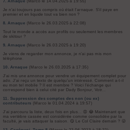
7.
Arnaque
(Marco le 14.04.2025 à 19:55)
Je n'ai toujours pas compris où était l'arnaque. S'il paye en
premier et en liquide tout va bien non ?
8.
Arnaque
(Marco le 26.03.2025 à 22:08)
Tout le monde a accès aux profils ou seulement les membres
de skitour ?
9.
Arnaque
(Marco le 26.03.2025 à 19:20)
Je viens de regarder mon annonce, je n'ai pas mis mon
téléphone.
10.
Arnaque
(Marco le 26.03.2025 à 17:35)
J'ai mis une annonce pour vendre un équipement complet pour
ado. J'ai reçu un texto de quelqu'un intéressé. Comment a-t-il
eu mon tel mobile ? Il est membre ? Voici l'échange qui
correspond bien à celui cité par Dady Bonjour, Votr...
11.
Suppression des comptes des non (ou ex)
contributeurs
(Marco le 01.04.2024 à 19:57)
J'ai parcouru la liste, deux fois en plus... 😡 😂 Maintenant que
ma vertèbre cassée est considérée comme consolidée par la
faculté, je vais attaquer la saison. 😋 Le Col Claire demain ? 😜
12.
Cacéquoi, Tome 8
(Marco le 22.06.2023 à 18:22)