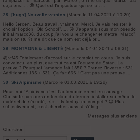
remplacer le "marco38" par "Marco", on me dit que "Marco" est
déjà pris..... 😭 Quel est l'imposteur qui se fait ...
28.
[bugs] Nouvelle version
(Marco le 11.04.2021 à 10:20)
Hello Jeroen, Beau travail, vraiment. Merci. Je vais résister à
choisir l'option "Old School"..... 😜 J'apparais sous mon pseudo
initial marco38, du coup j'ai voulu le changer et mettre "Marco",
mais on (tu ?) me dit que ce nom est déjà pr...
29.
MONTAGNE & LIBERTÉ
(Marco le 02.04.2021 à 08:31)
@rcf45 Totalement d'accord sur le complot en cours. Je suis
convaincu, en plus, que tout ça est l'oeuvre de Satan. La
preuve ? Pourquoi l'amende fait 135€ ? Prenez l'inverse : 531
Additionnez 135 + 531. Ça fait 666 ! C'est pas une preuve ...
30.
Ski Alpinisme
(Marco le 03.03.2021 à 19:29)
Pour moi l'Alpinisme c'est l'autonomie en milieu sauvage.
Choisir le parcours en fonction du terrain, installer soi-même le
matériel de sécurité, etc... Ils font ça en compet ? 😉 Plus
subjectivement, c'est chercher aussi à s'éloig...
Messages plus anciens
Chercher