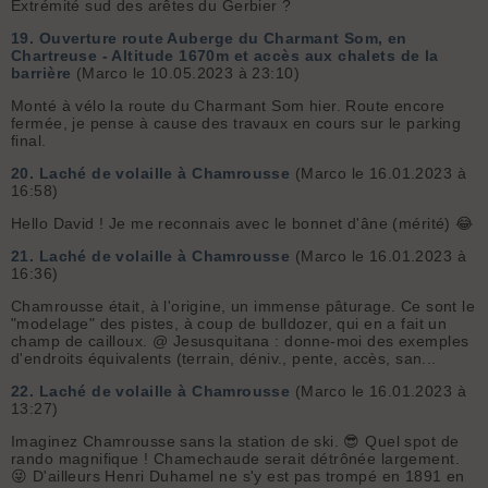
Extrémité sud des arêtes du Gerbier ?
19.
Ouverture route Auberge du Charmant Som, en
Chartreuse - Altitude 1670m et accès aux chalets de la
barrière
(Marco le 10.05.2023 à 23:10)
Monté à vélo la route du Charmant Som hier. Route encore
fermée, je pense à cause des travaux en cours sur le parking
final.
20.
Laché de volaille à Chamrousse
(Marco le 16.01.2023 à
16:58)
Hello David ! Je me reconnais avec le bonnet d'âne (mérité) 😂
21.
Laché de volaille à Chamrousse
(Marco le 16.01.2023 à
16:36)
Chamrousse était, à l'origine, un immense pâturage. Ce sont le
"modelage" des pistes, à coup de bulldozer, qui en a fait un
champ de cailloux. @ Jesusquitana : donne-moi des exemples
d'endroits équivalents (terrain, déniv., pente, accès, san...
22.
Laché de volaille à Chamrousse
(Marco le 16.01.2023 à
13:27)
Imaginez Chamrousse sans la station de ski. 😎 Quel spot de
rando magnifique ! Chamechaude serait détrônée largement.
😜 D'ailleurs Henri Duhamel ne s'y est pas trompé en 1891 en