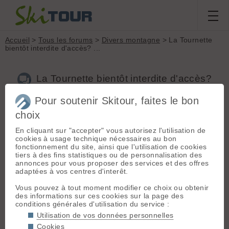
Accueil
>
Tous les forums
>
Divers montagne
> La Tournette
bientôt interdite d'accès? ...
La Tournette bientôt interdite d'accès?
...
Pour soutenir Skitour, faites le bon
choix
En cliquant sur "accepter" vous autorisez l'utilisation de
Aller à la page :
Précédente
1
2
3
4
5
6
Suivante
cookies à usage technique nécessaires au bon
Nouveau sujet
Voir tous les sujets
Chercher
Archives
fonctionnement du site, ainsi que l'utilisation de cookies
tiers à des fins statistiques ou de personnalisation des
Jano
- Le 03/02/2016 13:44
annonces pour vous proposer des services et des offres
adaptées à vos centres d'interêt.
Nicom a dit :
h**p://www.ledauphine.com/haute-
Vous pouvez à tout moment modifier ce choix ou obtenir
savoie/2016/02/02/pour-faire-vivre-son-refuge-
des informations sur ces cookies sur la page des
il-pourrait-faire-payer-la-montee
conditions générales d'utilisation du service :
Utilisation de vos données personnelles
Si le refuge etait ouvert regulierement , si'il etait sur de
Cookies
trouver porte ouverte, s'il etait sur de trouver un accueil