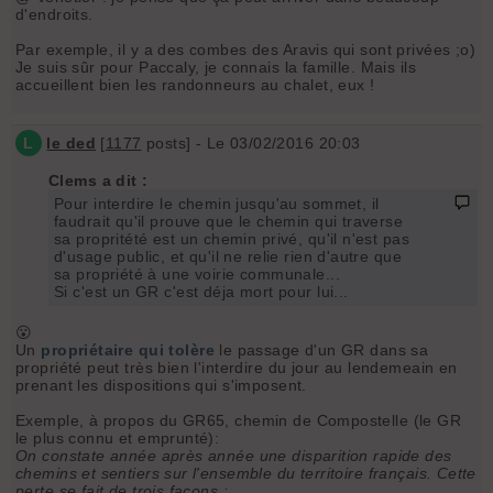
d'endroits.
Par exemple, il y a des combes des Aravis qui sont privées ;o)
Je suis sûr pour Paccaly, je connais la famille. Mais ils
accueillent bien les randonneurs au chalet, eux !
L
le ded
[
1177
posts] - Le 03/02/2016 20:03
Clems a dit :
Pour interdire le chemin jusqu'au sommet, il
faudrait qu'il prouve que le chemin qui traverse
sa propritété est un chemin privé, qu'il n'est pas
d'usage public, et qu'il ne relie rien d'autre que
sa propriété à une voirie communale...
Si c'est un GR c'est déja mort pour lui...
😮
Un
propriétaire qui tolère
le passage d'un GR dans sa
propriété peut très bien l'interdire du jour au lendemeain en
prenant les dispositions qui s'imposent.
Exemple, à propos du GR65, chemin de Compostelle (le GR
le plus connu et emprunté):
On constate année après année une disparition rapide des
chemins et sentiers sur l'ensemble du territoire français. Cette
perte se fait de trois façons :