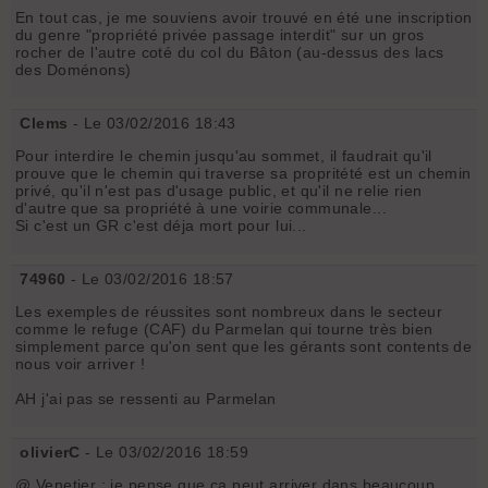
En tout cas, je me souviens avoir trouvé en été une inscription
du genre "propriété privée passage interdit" sur un gros
rocher de l'autre coté du col du Bâton (au-dessus des lacs
des Doménons)
Clems
- Le 03/02/2016 18:43
Pour interdire le chemin jusqu'au sommet, il faudrait qu'il
prouve que le chemin qui traverse sa propritété est un chemin
privé, qu'il n'est pas d'usage public, et qu'il ne relie rien
d'autre que sa propriété à une voirie communale...
Si c'est un GR c'est déja mort pour lui...
74960
- Le 03/02/2016 18:57
Les exemples de réussites sont nombreux dans le secteur
comme le refuge (CAF) du Parmelan qui tourne très bien
simplement parce qu'on sent que les gérants sont contents de
nous voir arriver !
AH j'ai pas se ressenti au Parmelan
olivierC
- Le 03/02/2016 18:59
@ Venetier : je pense que ça peut arriver dans beaucoup