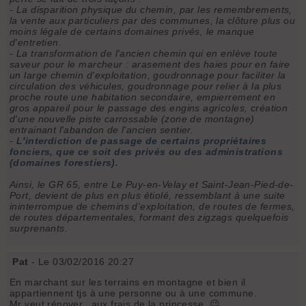
- La disparition physique du chemin, par les remembrements,
la vente aux particuliers par des communes, la clôture plus ou
moins légale de certains domaines privés, le manque
d'entretien.
- La transformation de l'ancien chemin qui en enlève toute
saveur pour le marcheur : arasement des haies pour en faire
un large chemin d'exploitation, goudronnage pour faciliter la
circulation des véhicules, goudronnage pour relier à la plus
proche route une habitation secondaire, empierrement en
gros appareil pour le passage des engins agricoles, création
d'une nouvelle piste carrossable (zone de montagne)
entrainant l'abandon de l'ancien sentier.
-
L'interdiction de passage de certains propriétaires
fonciers, que ce soit des privés ou des administrations
(domaines forestiers).
Ainsi, le GR 65, entre Le Puy-en-Velay et Saint-Jean-Pied-de-
Port, devient de plus en plus étiolé, ressemblant à une suite
ininterrompue de chemins d'exploitation, de routes de fermes,
de routes départementales, formant des zigzags quelquefois
surprenants.
Pat
- Le 03/02/2016 20:27
En marchant sur les terrains en montagne et bien il
appartiennent tjs à une personne ou à une commune.
Mr veut rénover.. aux frais de la princesse. 😉