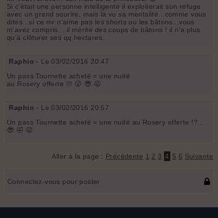
Si c'était une personne intelligente il exploiterait son refuge
avec un grand sourire, mais là vu sa mentalité...comme vous
dites...si ce mr n'aime pas les shorts ou les bâtons...vous
m'avez compris....il mérite des coups de bâtons ! il n'a plus
qu'à clôturer ses qq hectares.
Raphio
- Le 03/02/2016 20:47
Un pass Tournette acheté = une nuité
au Rosery offerte !!! 😮 😎 😜
Raphio
- Le 03/02/2016 20:57
Un pass Tournette acheté = une nuité au Rosery offerte !?...
😎 🤣 😜
Aller à la page :
Précédente
1
2
3
4
5
6
Suivante
Connectez-vous pour poster