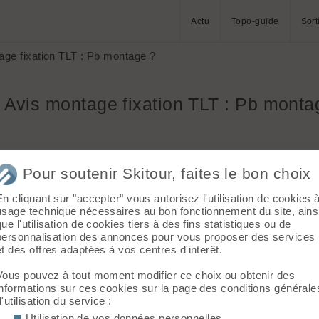
Actu
Topo-guide
Sort
ge fixation TLT : Pb montage ?
Avis montage fixation TLT : Pb monta
Pour soutenir Skitour, faites le bon choix
En cliquant sur "accepter" vous autorisez l'utilisation de cookies 
usage technique nécessaires au bon fonctionnement du site, ains
que l'utilisation de cookies tiers à des fins statistiques ou de
de montage.
personnalisation des annonces pour vous proposer des services
et des offres adaptées à vos centres d'interêt.
ent.
Vous pouvez à tout moment modifier ce choix ou obtenir des
informations sur ces cookies sur la page des conditions générale
d'utilisation du service :
Utilisation de vos données personnelles