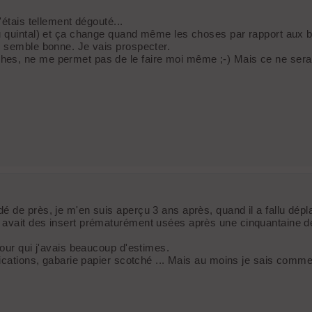
'étais tellement dégouté...
u quintal) et ça change quand même les choses par rapport aux b
e semble bonne. Je vais prospecter.
, ne me permet pas de le faire moi même ;-) Mais ce ne sera pas 
é de près, je m'en suis aperçu 3 ans après, quand il a fallu dép
 avait des insert prématurément usées après une cinquantaine de
pour qui j'avais beaucoup d'estimes.
ications, gabarie papier scotché ... Mais au moins je sais comment