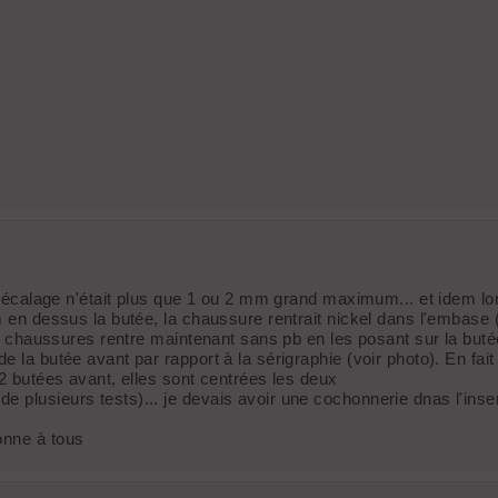
le décalage n'était plus que 1 ou 2 mm grand maximum... et idem l
m en dessus la butée, la chaussure rentrait nickel dans l'embase (
s 2 chaussures rentre maintenant sans pb en les posant sur la but
 la butée avant par rapport à la sérigraphie (voir photo). En fait
 2 butées avant, elles sont centrées les deux
 plusieurs tests)... je devais avoir une cochonnerie dnas l'inse
onne à tous