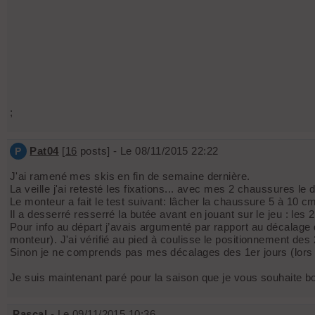
;
Pat04
[
16
posts] - Le 08/11/2015 22:22
P
J'ai ramené mes skis en fin de semaine dernière.
La veille j'ai retesté les fixations... avec mes 2 chaussures 
Le monteur a fait le test suivant: lâcher la chaussure 5 à 10 c
Il a desserré resserré la butée avant en jouant sur le jeu : le
Pour info au départ j’avais argumenté par rapport au décalage de
monteur). J'ai vérifié au pied à coulisse le positionnement des
Sinon je ne comprends pas mes décalages des 1er jours (lors de
Je suis maintenant paré pour la saison que je vous souhaite b
Pascal
- Le 09/11/2015 10:36