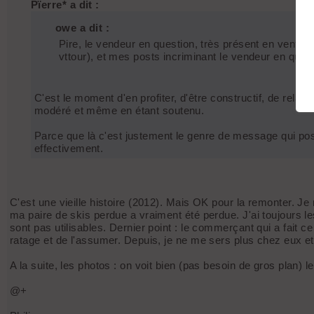
Pïerre* a dit :
owe a dit :
Pire, le vendeur en question, très présent en vente e
vttour), et mes posts incriminant le vendeur en quest
C'est le moment d'en profiter, d'être constructif, de rela
modéré et même en étant soutenu.
Parce que là c'est justement le genre de message qui po
effectivement.
C'est une vieille histoire (2012). Mais OK pour la remonter. Je n
ma paire de skis perdue a vraiment été perdue. J'ai toujours les 
sont pas utilisables. Dernier point : le commerçant qui a fait
ratage et de l'assumer. Depuis, je ne me sers plus chez eux et 
A la suite, les photos : on voit bien (pas besoin de gros plan)
@+