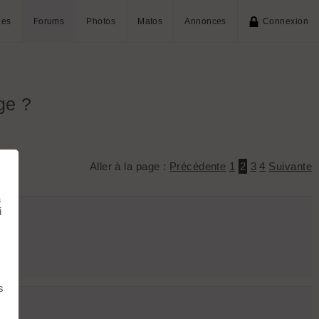
ies
Forums
Photos
Matos
Annonces
Connexion
ge ?
Aller à la page :
Précédente
1
2
3
4
Suivante
à
i
s