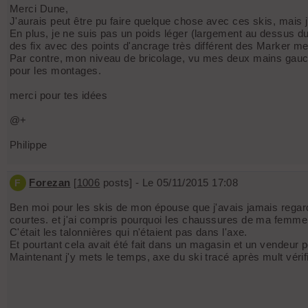
Merci Dune,
J'aurais peut être pu faire quelque chose avec ces skis, mais j
En plus, je ne suis pas un poids léger (largement au dessus d
des fix avec des points d'ancrage très différent des Marker m
Par contre, mon niveau de bricolage, vu mes deux mains gauches
pour les montages.
merci pour tes idées
@+
Philippe
Forezan
[
1006
posts] - Le 05/11/2015 17:08
F
Ben moi pour les skis de mon épouse que j'avais jamais regard
courtes. et j'ai compris pourquoi les chaussures de ma femme
C'était les talonnières qui n'étaient pas dans l'axe.
Et pourtant cela avait été fait dans un magasin et un vendeur 
Maintenant j'y mets le temps, axe du ski tracé après mult vérif