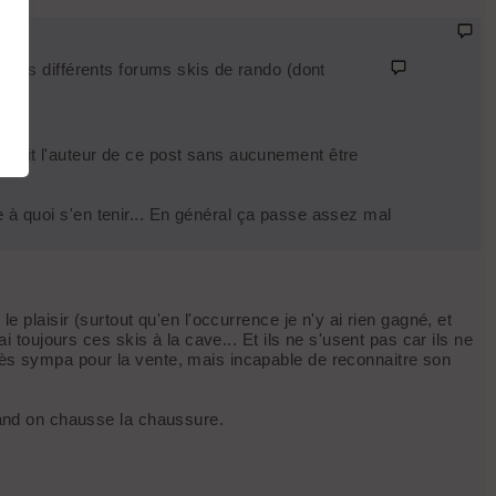
rs des différents forums skis de rando (dont
'a fait l'auteur de ce post sans aucunement être
à quoi s'en tenir... En général ça passe assez mal
e plaisir (surtout qu'en l'occurrence je n'y ai rien gagné, et
i toujours ces skis à la cave... Et ils ne s'usent pas car ils ne
très sympa pour la vente, mais incapable de reconnaitre son
quand on chausse la chaussure.