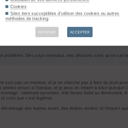
Cookies
Sites tiers succeptibles d'utiliser des cookies ou autres
n ligne, est soit modérateur, soit très protégé par les modérateu
méthodes de tracking
ion ont toujours été rejetés par la modération.
REFUSER
ACCEPTER
ter objectivement les faits et de les étayer par des photos comme l
se problème. Des sous-entendus, des allusions sans qu'on sache 
e suis pas un menteur, et je ne cherche pas à faire du bruit pour l
photos prises à l'époque, et je peux en refaire à loisir puisque j'a
 ce montage : telemark-pyrenees. très bonne boite au demeurant, 
je crois que c'est légitime.
 le décentrage des butées avant, des butées arrière, et l'impact 