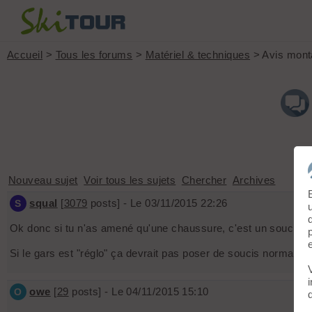
Accueil
>
Tous les forums
>
Matériel & techniques
> Avis monta
Nouveau sujet
Voir tous les sujets
Chercher
Archives
squal
[
3079
posts] - Le 03/11/2015 22:26
S
Ok donc si tu n'as amené qu'une chaussure, c'est un soucis 
Si le gars est "réglo" ça devrait pas poser de soucis normalem
owe
[
29
posts] - Le 04/11/2015 15:10
O