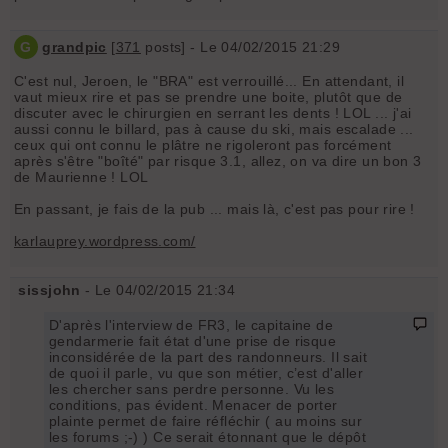
G
grandpic
[
371
posts] - Le 04/02/2015 21:29
C'est nul, Jeroen, le "BRA" est verrouillé... En attendant, il
vaut mieux rire et pas se prendre une boite, plutôt que de
discuter avec le chirurgien en serrant les dents ! LOL ... j'ai
aussi connu le billard, pas à cause du ski, mais escalade ...
ceux qui ont connu le plâtre ne rigoleront pas forcément
après s'être "boîté" par risque 3.1, allez, on va dire un bon 3
de Maurienne ! LOL
En passant, je fais de la pub ... mais là, c'est pas pour rire !
karlauprey.wordpress.com/
sissjohn
- Le 04/02/2015 21:34
D'après l'interview de FR3, le capitaine de
gendarmerie fait état d'une prise de risque
inconsidérée de la part des randonneurs. Il sait
de quoi il parle, vu que son métier, c’est d'aller
les chercher sans perdre personne. Vu les
conditions, pas évident. Menacer de porter
plainte permet de faire réfléchir ( au moins sur
les forums ;-) ) Ce serait étonnant que le dépôt