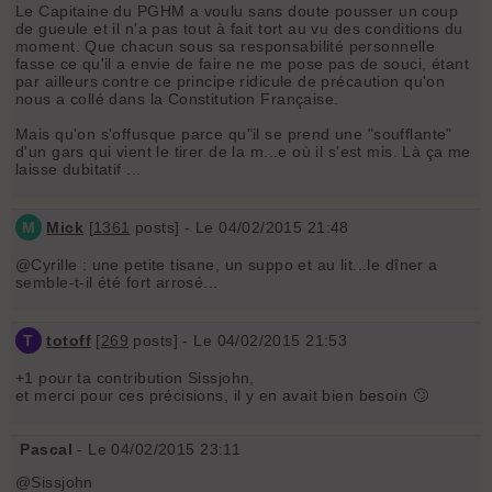
Le Capitaine du PGHM a voulu sans doute pousser un coup
de gueule et il n'a pas tout à fait tort au vu des conditions du
moment. Que chacun sous sa responsabilité personnelle
fasse ce qu'il a envie de faire ne me pose pas de souci, étant
par ailleurs contre ce principe ridicule de précaution qu'on
nous a collé dans la Constitution Française.
Mais qu'on s'offusque parce qu"il se prend une "soufflante"
d'un gars qui vient le tirer de la m...e où il s'est mis. Là ça me
laisse dubitatif ...
M
Mick
[
1361
posts] - Le 04/02/2015 21:48
@Cyrille : une petite tisane, un suppo et au lit...le dîner a
semble-t-il été fort arrosé...
T
totoff
[
269
posts] - Le 04/02/2015 21:53
+1 pour ta contribution Sissjohn,
et merci pour ces précisions, il y en avait bien besoin 🙄
Pascal
- Le 04/02/2015 23:11
@Sissjohn