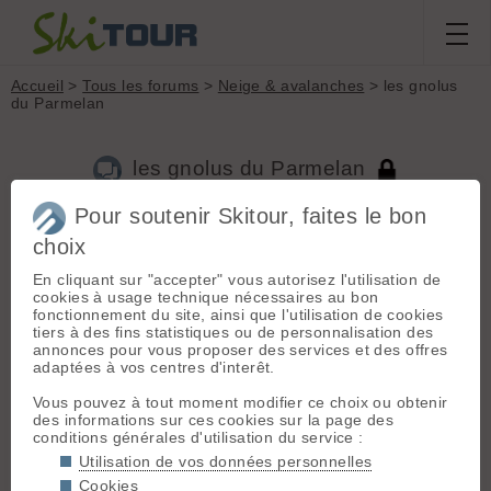
Accueil
>
Tous les forums
>
Neige & avalanches
> les gnolus
du Parmelan
les gnolus du Parmelan
Pour soutenir Skitour, faites le bon
choix
Aller à la page :
Précédente
1
2
3
4
5
6
7
8
...
10
Suivante
En cliquant sur "accepter" vous autorisez l'utilisation de
Nouveau sujet
Voir tous les sujets
Chercher
Archives
cookies à usage technique nécessaires au bon
kikicé
- Le 04/02/2015 19:42
fonctionnement du site, ainsi que l'utilisation de cookies
tiers à des fins statistiques ou de personnalisation des
grenadine et galopin?
annonces pour vous proposer des services et des offres
adaptées à vos centres d'interêt.
Maki
[
709
posts] - Le 04/02/2015 20:58
Vous pouvez à tout moment modifier ce choix ou obtenir
des informations sur ces cookies sur la page des
Miko a dit :
conditions générales d'utilisation du service :
Ca fait longtemps que c'est comme ça et
Utilisation de vos données personnelles
heureusement ! C'est à ceux qui sont en amont
Cookies
de ne pas mettre en péril ceux qui sont en