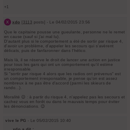
+1
X
xdo
[
3113
posts] - Le 04/02/2015 23:56
Que le capitaine pousse une gueulante, personne ne le remet
en cause (sauf si j'ai mal lu).
D'autant plus si le comportement a été de sortir par risque 4,
d'avoir un problème, d'appeler les secours qui s'avèrent
délicats, puis de fanfaronner dans l'hélico.
Mais là, il se réserve le droit de lancer une action en justice
pour tous les gars qui ont un comportement qu'il estime
irresponsable.
Si "sortir par risque 4 alors que les radios ont prévenus" est
un comportement irresponsable, je pense qu'on est assez
nombreux à ne pas être d'accord (parmi les skieurs de
rando...).
Moralité 😉 : à partir du risque 4, n'appelez pas les secours et
cachez vous en forêt ou dans le mauvais temps pour éviter
les dénonciations. 😉
vive le PG
- Le 05/02/2015 10:40
xdo a dit :