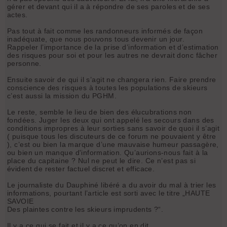
gérer et devant qui il a à répondre de ses paroles et de ses
actes.
Pas tout à fait comme les randonneurs informés de façon
inadéquate, que nous pouvons tous devenir un jour.
Rappeler l’importance de la prise d’information et d’estimation
des risques pour soi et pour les autres ne devrait donc fâcher
personne.
Ensuite savoir de qui il s’agit ne changera rien. Faire prendre
conscience des risques à toutes les populations de skieurs
c’est aussi la mission du PGHM.
Le reste, semble le lieu de bien des élucubrations non
fondées. Juger les deux qui ont appelé les secours dans des
conditions impropres à leur sorties sans savoir de quoi il s’agit
( puisque tous les discuteurs de ce forum ne pouvaient y être
), c’est ou bien la marque d’une mauvaise humeur passagère,
ou bien un manque d'information. Qu’aurions-nous fait à la
place du capitaine ? Nul ne peut le dire. Ce n’est pas si
évident de rester factuel discret et efficace.
Le journaliste du Dauphiné libéré a du avoir du mal à trier les
informations, pourtant l’article est sorti avec le titre „HAUTE
SAVOIE
Des plaintes contre les skieurs imprudents ?“.
Il y a ce qui se fait et il y a ce qu’on en dit.