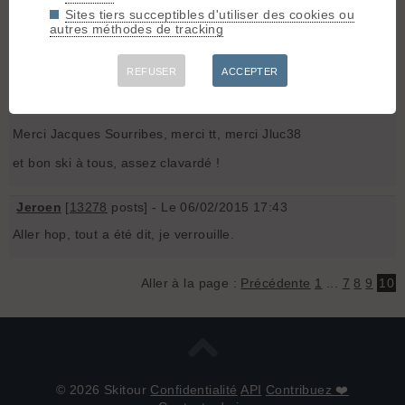
mauvais choix, et tu as plutôt envie de te cacher, ca te donne
Sites tiers succeptibles d'utiliser des cookies ou
une bonne leçon d'humilité.
autres méthodes de tracking
Cela dit, j'ai fait l'effort de le raconter l'incident sur C2C, car je
trouve l'idée d'une base incident très intéréssante.
REFUSER
ACCEPTER
Pascal
- Le 06/02/2015 17:23
Merci Jacques Sourribes, merci tt, merci Jluc38
et bon ski à tous, assez clavardé !
Jeroen
[
13278
posts] - Le 06/02/2015 17:43
Aller hop, tout a été dit, je verrouille.
Aller à la page :
Précédente
1
...
7
8
9
10
© 2026 Skitour
Confidentialité
API
Contribuez ❤️