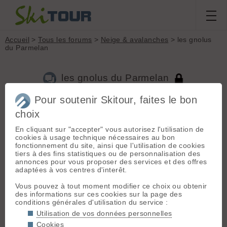
Accueil
>
Tous les forums
>
Neige & avalanches
> les gnolus
du Parmelan
les gnolus du Parmelan
Pour soutenir Skitour, faites le bon
choix
Aller à la page :
Précédente
1
...
7
8
9
10
En cliquant sur "accepter" vous autorisez l'utilisation de
Nouveau sujet
Voir tous les sujets
Chercher
Archives
cookies à usage technique nécessaires au bon
tt
- Le 06/02/2015 16:47
fonctionnement du site, ainsi que l'utilisation de cookies
tiers à des fins statistiques ou de personnalisation des
jacques sourribes a dit :
annonces pour vous proposer des services et des offres
adaptées à vos centres d'interêt.
Les gnolus du Parmelan, du fond de leur futal
remonté par le tirage de bretelle du PGHM, ils
Vous pouvez à tout moment modifier ce choix ou obtenir
doivent bien rigoler de tout ce tintouin ourien 🤣
des informations sur ces cookies sur la page des
conditions générales d'utilisation du service :
Bof, pour avoir vécu un accident (et encore, pas eu besoin du
Utilisation de vos données personnelles
PGHM) tu ne rigoles pas vraiment, tu as plutôt honte de tes
Cookies