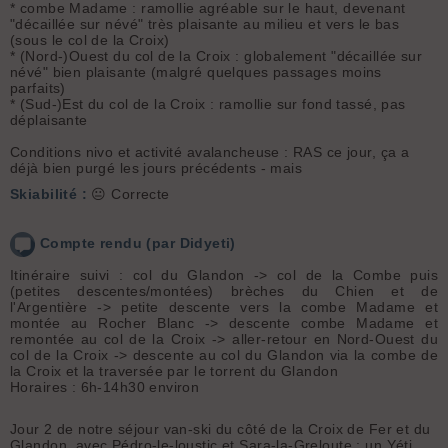
* combe Madame : ramollie agréable sur le haut, devenant
"décaillée sur névé" très plaisante au milieu et vers le bas
(sous le col de la Croix)
* (Nord-)Ouest du col de la Croix : globalement "décaillée sur
névé" bien plaisante (malgré quelques passages moins
parfaits)
* (Sud-)Est du col de la Croix : ramollie sur fond tassé, pas
déplaisante
Conditions nivo et activité avalancheuse : RAS ce jour, ça a
déjà bien purgé les jours précédents - mais
Skiabilité :
😐 Correcte
Compte rendu (par Didyeti)
Itinéraire suivi : col du Glandon -> col de la Combe puis
(petites descentes/montées) brèches du Chien et de
l'Argentière -> petite descente vers la combe Madame et
montée au Rocher Blanc -> descente combe Madame et
remontée au col de la Croix -> aller-retour en Nord-Ouest du
col de la Croix -> descente au col du Glandon via la combe de
la Croix et la traversée par le torrent du Glandon
Horaires : 6h-14h30 environ
Jour 2 de notre séjour van-ski du côté de la Croix de Fer et du
Glandon, avec Pédro-le-loustic et Sara-la-Greloute : un Yéti