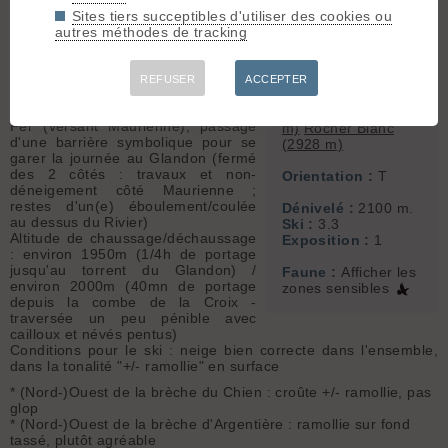
accès & météo
Blanc, En boucle par
Sites tiers succeptibles d'utiliser des cookies ou
Météo/températures : grand beau et
cols de la Croix et
autres méthodes de tracking
chaud, léger regel vite ramolli, filet
Argentière
de vent par moments - bien
appréciable
Sommets associés
REFUSER
ACCEPTER
Conditions d'accès/altitude du
:
Aiguilles de
parking : depuis le col de la Croix de
l'Argentière (2915
Fer (versant Maurienne), passage
m)
Rocher Blanc
d'une barrière symbolique pour se
(2928 m)
garer la journée au Glandon (fermé
des 2 côtés : travaux et non-
Orientation :
T
déneigement côté Maurienne ;
restes d'un(e) éboulement/coulée
Dénivelé :
2100 m.
au dessus du Rivier)
Ski :
3.3
Altitude de chaussage/déchaussage
Exposition :
1
: environ 1950m (1/4h de portage
jusqu'au torrent du Glandon) /
Faune :
Afficher les
environ 2000m (40mn de portage
zones sensibles
depuis la combe de la Croix -
traversée un peu pénible avec
cailloux et névés pentus)
Conditions pour le ski : neige bien correcte dans l'ensemble,
dans la tonalité "+/- ramollie" en surface
* (Nord-)Ouest de la brèche du Chien : croûte +/- ramollie, pas
glop
* (Nord-)Ouest de la brèche d'Argentière : ramollie sur fond
tassé, plutôt agréable