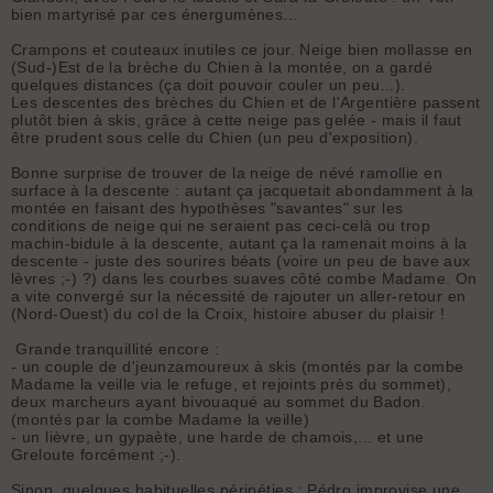
bien martyrisé par ces énergumènes...
Crampons et couteaux inutiles ce jour. Neige bien mollasse en
(Sud-)Est de la brèche du Chien à la montée, on a gardé
quelques distances (ça doit pouvoir couler un peu...).
Les descentes des brèches du Chien et de l'Argentière passent
plutôt bien à skis, grâce à cette neige pas gelée - mais il faut
être prudent sous celle du Chien (un peu d'exposition).
Bonne surprise de trouver de la neige de névé ramollie en
surface à la descente : autant ça jacquetait abondamment à la
montée en faisant des hypothèses "savantes" sur les
conditions de neige qui ne seraient pas ceci-celà ou trop
machin-bidule à la descente, autant ça la ramenait moins à la
descente - juste des sourires béats (voire un peu de bave aux
lèvres ;-) ?) dans les courbes suaves côté combe Madame. On
a vite convergé sur la nécessité de rajouter un aller-retour en
(Nord-Ouest) du col de la Croix, histoire abuser du plaisir !
Grande tranquillité encore :
- un couple de d'jeunzamoureux à skis (montés par la combe
Madame la veille via le refuge, et rejoints près du sommet),
deux marcheurs ayant bivouaqué au sommet du Badon.
(montés par la combe Madame la veille)
- un lièvre, un gypaète, une harde de chamois,... et une
Greloute forcément ;-).
Sinon, quelques habituelles péripéties : Pédro improvise une