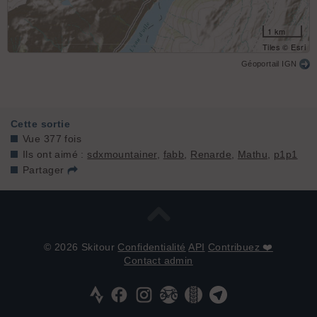
1 km
Tiles © Esri
Géoportail IGN
Cette sortie
Vue 377 fois
Ils ont aimé :
sdxmountainer
,
fabb
,
Renarde
,
Mathu
,
p1p1
Partager
© 2026 Skitour
Confidentialité
API
Contribuez ❤️
Contact admin