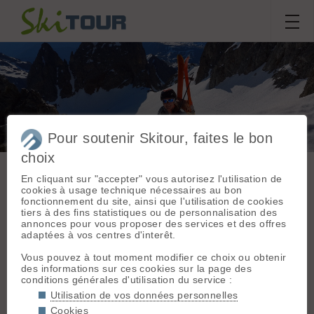
Pour soutenir Skitour, faites le bon
Traversée des Aiguilles
choix
de l'Argentière & Rocher
En cliquant sur "accepter" vous autorisez l'utilisation de
Blanc
cookies à usage technique nécessaires au bon
fonctionnement du site, ainsi que l'utilisation de cookies
tiers à des fins statistiques ou de personnalisation des
annonces pour vous proposer des services et des offres
Sortie du
dimanche 24 mai
adaptées à vos centres d'interêt.
Massif :
Belledonne
2026
Départ :
Col du
Vous pouvez à tout moment modifier ce choix ou obtenir
Glandon (1924 m)
Didyeti
,
Pedro
des informations sur ces cookies sur la page des
conditions générales d'utilisation du service :
Topos associés :
Aiguilles de
Utilisation de vos données personnelles
Conditions nivologiques,
l'Argentière,
Cookies
Traversée
Rocher