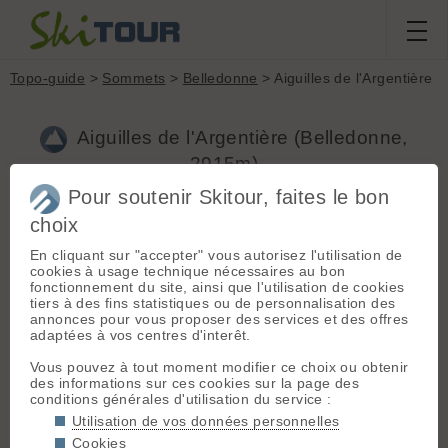
Topo-guide
>
Sommets
>
Belledonne
> Aiguilles de l'Argentière
Aiguilles de l'Argentière (Belledonne,
2915m)
Pour soutenir Skitour, faites le bon
choix
Topos associés - Aiguilles de l'Argentière
En cliquant sur "accepter" vous autorisez l'utilisation de
Aiguilles de l'Argentière, Traversée
(D+ 1500m / Ski
cookies à usage technique nécessaires au bon
3.3)
GPX
fonctionnement du site, ainsi que l'utilisation de cookies
tiers à des fins statistiques ou de personnalisation des
+
annonces pour vous proposer des services et des offres
adaptées à vos centres d'interêt.
−
Vous pouvez à tout moment modifier ce choix ou obtenir
des informations sur ces cookies sur la page des
conditions générales d'utilisation du service :
Utilisation de vos données personnelles
Cookies