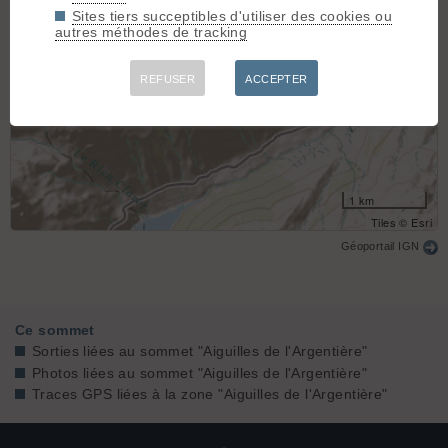
Sites tiers succeptibles d'utiliser des cookies ou
autres méthodes de tracking
REFUSER
ACCEPTER
1 km
Tiles © Esri
Géoportail IGN
Ce sommet
Sorties liées au sommet "Aiguilles de l'Argentière"
Photos liées au sommet "Aiguilles de l'Argentière"
Traces GPS liées à la zone "Aiguilles de l'Argentière"