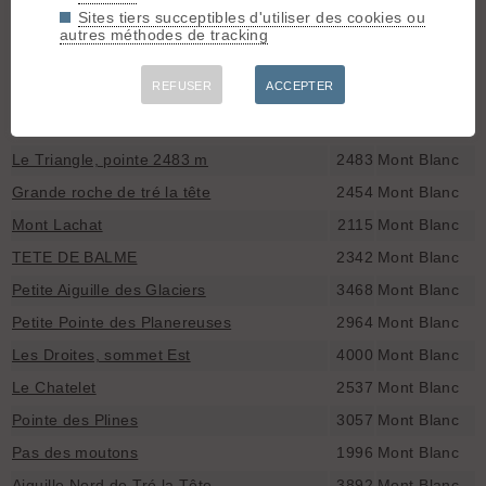
Sites tiers succeptibles d'utiliser des cookies ou
Col du Brouillard
3288
Mont Blanc
autres méthodes de tracking
Aiguille Centrale NW de Tré la tête
3917
Mont Blanc
REFUSER
ACCEPTER
Aiguille du Moine
3412
Mont Blanc
Fenêtre du Tour
3414
Mont Blanc
Le Triangle, pointe 2483 m
2483
Mont Blanc
Grande roche de tré la tête
2454
Mont Blanc
Mont Lachat
2115
Mont Blanc
TETE DE BALME
2342
Mont Blanc
Petite Aiguille des Glaciers
3468
Mont Blanc
Petite Pointe des Planereuses
2964
Mont Blanc
Les Droites, sommet Est
4000
Mont Blanc
Le Chatelet
2537
Mont Blanc
Pointe des Plines
3057
Mont Blanc
Pas des moutons
1996
Mont Blanc
Aiguille Nord de Tré la Tête
3892
Mont Blanc