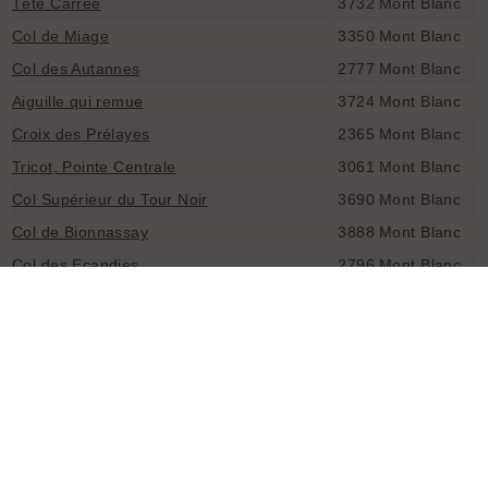
Tête Carrée
3732
Mont Blanc
Col de Miage
3350
Mont Blanc
Col des Autannes
2777
Mont Blanc
Aiguille qui remue
3724
Mont Blanc
Croix des Prélayes
2365
Mont Blanc
Tricot, Pointe Centrale
3061
Mont Blanc
Col Supérieur du Tour Noir
3690
Mont Blanc
Col de Bionnassay
3888
Mont Blanc
Col des Ecandies
2796
Mont Blanc
Col de la Buche
2785
Mont Blanc
Col de Rochefort
3389
Mont Blanc
La Breya
2401
Mont Blanc
Mont Blanc de Courmayeur
4748
Mont Blanc
Aiguille de Toule
3534
Mont Blanc
Pointe Eales
3612
Mont Blanc