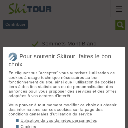
Contribuer
Sommets Mont Blanc
Pour soutenir Skitour, faites le bon
choix
En cliquant sur "accepter" vous autorisez l'utilisation de
cookies à usage technique nécessaires au bon
fonctionnement du site, ainsi que l'utilisation de cookies
Carte
Massifs
Mont Blanc
tiers à des fins statistiques ou de personnalisation des
annonces pour vous proposer des services et des offres
Nom
Alt.
Massif
adaptées à vos centres d'interêt.
Col Supérieur du Tour
3287
Mont Blanc
Vous pouvez à tout moment modifier ce choix ou obtenir
des informations sur ces cookies sur la page des
Grands Charmoz
3445
Mont Blanc
conditions générales d'utilisation du service :
Col infranchissable
3323
Mont Blanc
Utilisation de vos données personnelles
Cookies
Col des Hirondelles
3480
Mont Blanc