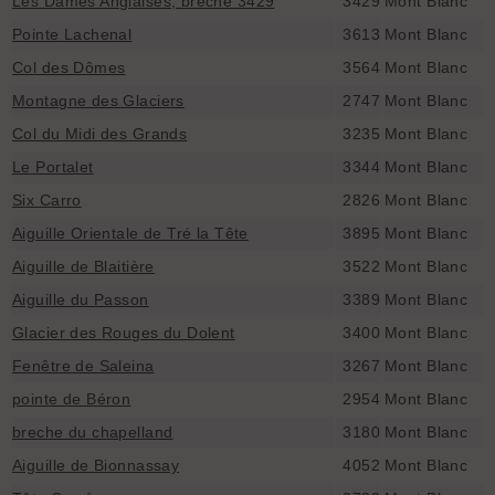
Les Dames Anglaises, brèche 3429
3429
Mont Blanc
Pointe Lachenal
3613
Mont Blanc
Col des Dômes
3564
Mont Blanc
Montagne des Glaciers
2747
Mont Blanc
Col du Midi des Grands
3235
Mont Blanc
Le Portalet
3344
Mont Blanc
Six Carro
2826
Mont Blanc
Aiguille Orientale de Tré la Tête
3895
Mont Blanc
Aiguille de Blaitière
3522
Mont Blanc
Aiguille du Passon
3389
Mont Blanc
Glacier des Rouges du Dolent
3400
Mont Blanc
Fenêtre de Saleina
3267
Mont Blanc
pointe de Béron
2954
Mont Blanc
breche du chapelland
3180
Mont Blanc
Aiguille de Bionnassay
4052
Mont Blanc