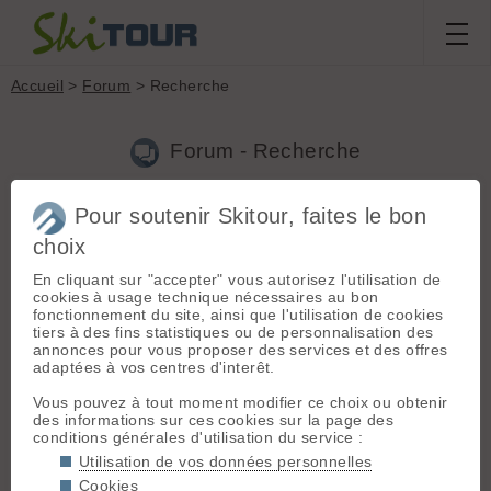
Accueil
>
Forum
> Recherche
Forum - Recherche
Pour soutenir Skitour, faites le bon
Nouveau sujet
|
Voir tous les sujets
choix
10 résultats
En cliquant sur "accepter" vous autorisez l'utilisation de
1.
Piece crantée fermeture chaussure perdue à la scia
cookies à usage technique nécessaires au bon
(SuperBea le 31.12.2024 à 19:47)
fonctionnement du site, ainsi que l'utilisation de cookies
tiers à des fins statistiques ou de personnalisation des
J'ai perdu une pièce jaune crantée qui sert à fermer ma
annonces pour vous proposer des services et des offres
chaussure et à la bloquer en position descente. C'était en
adaptées à vos centres d'interêt.
montant à la scia par les pistes depuis st pierre. Si quelqu'un
l'aperçoit, qu'il me l'a mette de côté et appelle au 06 72 22 ...
Vous pouvez à tout moment modifier ce choix ou obtenir
des informations sur ces cookies sur la page des
2.
Photo argentique - 12 ans et pas une ride ...
(SuperBea le
conditions générales d'utilisation du service :
03.01.2021 à 21:12)
Utilisation de vos données personnelles
Les images tiennent encore la route, qu'en pensez-vous ? Je
Cookies