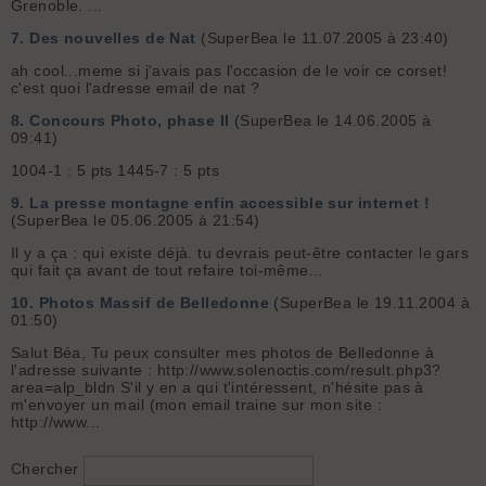
Grenoble. ...
7.
Des nouvelles de Nat
(SuperBea le 11.07.2005 à 23:40)
ah cool...meme si j'avais pas l'occasion de le voir ce corset!
c'est quoi l'adresse email de nat ?
8.
Concours Photo, phase II
(SuperBea le 14.06.2005 à
09:41)
1004-1 : 5 pts 1445-7 : 5 pts
9.
La presse montagne enfin accessible sur internet !
(SuperBea le 05.06.2005 à 21:54)
Il y a ça :
qui existe déjà. tu devrais peut-être contacter le gars
qui fait ça avant de tout refaire toi-même...
10.
Photos Massif de Belledonne
(SuperBea le 19.11.2004 à
01:50)
Salut Béa, Tu peux consulter mes photos de Belledonne à
l'adresse suivante : http://www.solenoctis.com/result.php3?
area=alp_bldn S'il y en a qui t'intéressent, n'hésite pas à
m'envoyer un mail (mon email traine sur mon site :
http://www...
Chercher