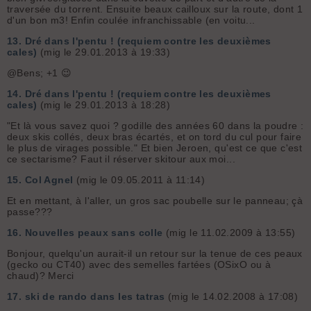
traversée du torrent. Ensuite beaux cailloux sur la route, dont 1
d'un bon m3! Enfin coulée infranchissable (en voitu...
13.
Dré dans l'pentu ! (requiem contre les deuxièmes
cales)
(mig le 29.01.2013 à 19:33)
@Bens; +1 😉
14.
Dré dans l'pentu ! (requiem contre les deuxièmes
cales)
(mig le 29.01.2013 à 18:28)
"Et là vous savez quoi ? godille des années 60 dans la poudre :
deux skis collés, deux bras écartés, et on tord du cul pour faire
le plus de virages possible." Et bien Jeroen, qu'est ce que c'est
ce sectarisme? Faut il réserver skitour aux moi...
15.
Col Agnel
(mig le 09.05.2011 à 11:14)
Et en mettant, à l'aller, un gros sac poubelle sur le panneau; çà
passe???
16.
Nouvelles peaux sans colle
(mig le 11.02.2009 à 13:55)
Bonjour, quelqu'un aurait-il un retour sur la tenue de ces peaux
(gecko ou CT40) avec des semelles fartées (OSixO ou à
chaud)? Merci
17.
ski de rando dans les tatras
(mig le 14.02.2008 à 17:08)