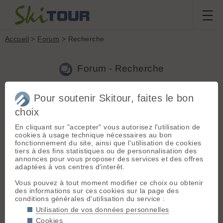
Accueil
>
Forum
> Recherche
Forum - Recherche
Pour soutenir Skitour, faites le bon
Nouveau sujet
|
Voir tous les sujets
choix
17 résultats
En cliquant sur "accepter" vous autorisez l'utilisation de
1.
Panne Géoportail
(mig le 26.03.2023 à 20:58)
cookies à usage technique nécessaires au bon
fonctionnement du site, ainsi que l'utilisation de cookies
Merci de vos retours. Pour moi, tout nickel sur Pc, mais
tiers à des fins statistiques ou de personnalisation des
toujours impossible d'afficher les cartes ign sur skitour et
annonces pour vous proposer des services et des offres
géoportail :-(((
adaptées à vos centres d'interêt.
2.
Panne Géoportail
(mig le 26.03.2023 à 14:21)
Vous pouvez à tout moment modifier ce choix ou obtenir
des informations sur ces cookies sur la page des
Bonjour, Encore des pb avec géoportail: depuis 3 jours, sur
conditions générales d'utilisation du service :
mon smartphone, impossible d'afficher le fond de carte ign ou
plan sur l'extrait de carte qui accompagne chaque sortie
Utilisation de vos données personnelles
Skitour seulement open topo ou esri! Impossible aussi d'ouvrir
Cookies