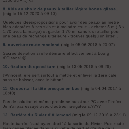
1300 ou +...) 😇
8.
Aide au choix de peaux à tailler légère bonne glisse...
(mig le 15.12.2020 à 09:10)
Quelques idées/propositions pour avoir des peaux au mètre
bien adaptées à ses skis et à moindre cout: - acheter 5 m ( 3 x
1,70 avec la marge) et garder 1,70 m, sans les retailler pour
une peau de rechange ultérieure - trouver quelqu'un intér...
9.
ouverture route roselend
(mig le 05.06.2018 à 20:07)
Sacrée déviation si elle démarre effectivement à Bourg
d'Oisans! 😉
10.
fixation tlt speed turn
(mig le 13.05.2018 à 09:26)
@Vincent: elle sert surtout à mettre et enlever la 1ere cale
sans se baisser, avec le bâton!
11.
Geoportail la tête presque en bas
(mig le 04.04.2017 à
18:40)
Pas de solution et même problème aussi sur PC avec Firefox.
Je n'ai pas essayé avec d'autres navigateurs.????
12.
Barrière du Rivier d'Allemond
(mig le 09.12.2016 à 23:11)
Route barrée "sauf ayant droit" à la sortie du Rivier. Puis route
bien givrée/glacée dans la cuvette de part et d'autre de la