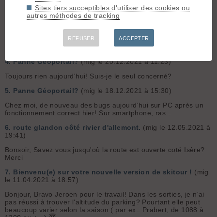
les...
Sites tiers succeptibles d'utiliser des cookies ou
autres méthodes de tracking
3.
Panne Géoportail?
(mig le 20.12.2021 à 13:20)
Effectivement, ça fonctionne sous chrome et edge mais
impossible de l'ouvrir avec Firefox le renard a du bouffer la
REFUSER
ACCEPTER
connexion 😜 !
4.
Panne Géoportail?
(mig le 20.12.2021 à 11:23)
Toujours rien aujourd'hui! Suis-je le seul concerné?
5.
Panne Géoportail?
(mig le 18.12.2021 à 15:30)
Chez moi, de nouveau des bugs aujourd'hui sur PC après un
fonctionnement correct hier! Sur smartphone, ras...
6.
route glandon côté rivier d'allemont.
(mig le 12.05.2021 à
19:41)
Bonsoir, Savez vous jusqu'où la route est ouverte coté Isère?
Merci
7.
Bienvenu(e) sur votre nouvelle version de skitour !
(mig
le 11.04.2021 à 18:57)
Bonjour, Bravo Jeroen pour le travail! Dans les sorties, je n'ai
pas réussi à trouver l'altitude du parking? Pourtant elle peut
beaucoup varier selon la saison ( par ex.: Prabert, de 1088 à