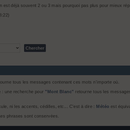
 on est déjà souvent 2 ou 3 mais pourquoi pas plus pour mieux rép
8:22)
ourne tous les messages contenant ces mots n'importe où.
e : une recherche pour
"Mont Blanc"
retourne tous les message
, ni les accents, cédilles, etc... C'est à dire :
Météo
est équiv
 Les phrases sont conservées.