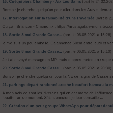
16.
Coéquipiers Chambéry - Aix Les Bains
(bart le 24.02.202
Bonsoir je cherche quelqu'un pour aller dans les Aravis demain v
17.
Interrogation sur la faisabilité d'une traversée
(bart le 2
Ou çà : Briancon - Chamonix : https://mustagata.e-monsite.c
18.
Sortie 8 mai Grande Casse...
(bart le 06.05.2021 à 15:28)
je me suis un peu emballé. Ca annonce 50cm entre jeudi et ven
19.
Sortie 8 mai Grande Casse...
(bart le 06.05.2021 à 15:19)
Je t ai envoyé message en MP. mais d apres meteo ca risque de
20.
Sortie 8 mai Grande Casse...
(bart le 05.05.2021 à 20:30)
Bonsoir je cherche quelqu un pour la NE de la grande Casse s
21.
parkings départ randonné areche beaufort hameau la 
A mon avis ce sont les riverains qui en ont marre de l'affluenc
fouetter en ce moment. S'ils s'ennuient je leur conseille ...
22.
Création d'un petit groupe WhatsApp pour départ depu