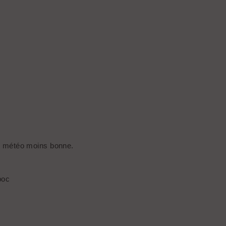
is météo moins bonne.
boc