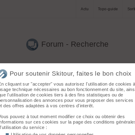
Actu
Topo-guide
Sort
Forum - Recherche
Pour soutenir Skitour, faites le bon choix
En cliquant sur "accepter" vous autorisez l'utilisation de cookies 
2025 à 17:36)
usage technique nécessaires au bon fonctionnement du site, ains
que l'utilisation de cookies tiers à des fins statistiques ou de
sortie en ski, j'ai oublié mon casque un peu au-dessus de la P
personnalisation des annonces pour vous proposer des services
et des offres adaptées à vos centres d'interêt.
ndo : votre avis
(bart le 17.04.2025 à 15:14)
Vous pouvez à tout moment modifier ce choix ou obtenir des
e comme chihuahua4 que marre des écolos gauchistes qui nous emp
informations sur ces cookies sur la page des conditions générale
.
d'utilisation du service :
Utilisation de vos données personnelles