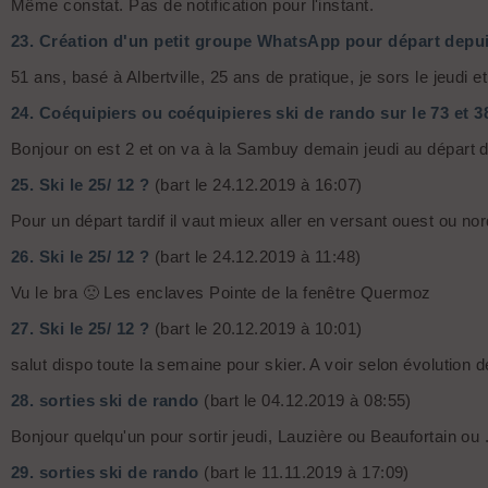
Même constat. Pas de notification pour l'instant.
23.
Création d'un petit groupe WhatsApp pour départ depu
51 ans, basé à Albertville, 25 ans de pratique, je sors le jeudi
24.
Coéquipiers ou coéquipieres ski de rando sur le 73 et 3
Bonjour on est 2 et on va à la Sambuy demain jeudi au départ d'A
25.
Ski le 25/ 12 ?
(bart le 24.12.2019 à 16:07)
Pour un départ tardif il vaut mieux aller en versant ouest ou n
26.
Ski le 25/ 12 ?
(bart le 24.12.2019 à 11:48)
Vu le bra 🙁 Les enclaves Pointe de la fenêtre Quermoz
27.
Ski le 25/ 12 ?
(bart le 20.12.2019 à 10:01)
salut dispo toute la semaine pour skier. A voir selon évolution 
28.
sorties ski de rando
(bart le 04.12.2019 à 08:55)
Bonjour quelqu'un pour sortir jeudi, Lauzière ou Beaufortain ou .
29.
sorties ski de rando
(bart le 11.11.2019 à 17:09)