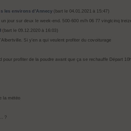
is les environs d'Annecy
(bart le 04.01.2021 à 15:47)
 et un jour sur deux le week-end. 500-600 m/h 06 77 vingtcinq treiz
8
(bart le 09.12.2020 à 16:03)
lbertville. Si y'en a qui veulent profiter du covoiturage
ord pour profiter de la poudre avant que ça se rechauffe Départ 1
de la météo
.. ?