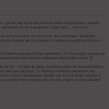
, ça fait pas vivre les pisteurs. Mais les parisiens, anglais,
 grenoblois et les savoyards ! mais bon ... why not !
rain est municipal. S'il est privé, des panneaux "propriété
botter les fesses de ces skieurs à rebrousse poils mal léchés !
 plein d'autres qui posent des questions. Ca dix-verges un peu de
stique principale de nos politiques depuis des lunes. 😯
col 😮 ... et bien au delà. Je parlerai bien de la constellation
hiver, excusez du peu). Si l'homme souhaite préserver ses
berté de chacun prédomine, pester car il y a trop de voitures à
 qui pourraient être remplacées par des engins moins polluants