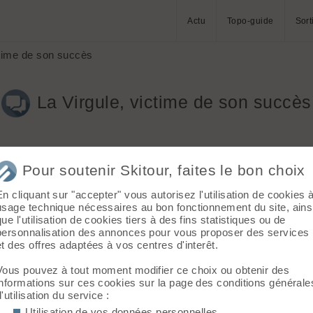
Actu
Topo-guide
Sort
ctime de son succès
La Virgule, victime de son succès
Pour soutenir Skitour, faites le bon choix
En cliquant sur "accepter" vous autorisez l'utilisation de cookies 
usage technique nécessaires au bon fonctionnement du site, ains
que l'utilisation de cookies tiers à des fins statistiques ou de
randonneurs, plus de place pour le bus, la montée comme une co
personnalisation des annonces pour vous proposer des services
e!
et des offres adaptées à vos centres d'interêt.
Vous pouvez à tout moment modifier ce choix ou obtenir des
informations sur ces cookies sur la page des conditions générale
d'utilisation du service :
Utilisation de vos données personnelles