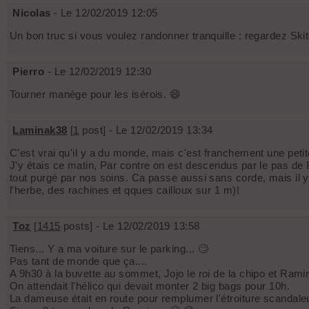
Nicolas
- Le 12/02/2019 12:05
Un bon truc si vous voulez randonner tranquille : regardez Skito
Pierro
- Le 12/02/2019 12:30
Tourner manège pour les isérois. 😄
Laminak38
[
1
post] - Le 12/02/2019 13:34
C'est vrai qu'il y a du monde, mais c'est franchement une petite
J'y étais ce matin, Par contre on est descendus par le pas de R
tout purgé par nos soins. Ca passe aussi sans corde, mais il y
l'herbe, des rachines et qques cailloux sur 1 m)!
Toz
[
1415
posts] - Le 12/02/2019 13:58
Tiens... Y a ma voiture sur le parking... 🙄
Pas tant de monde que ça....
A 9h30 à la buvette au sommet, Jojo le roi de la chipo et Ramirez
On attendait l'hélico qui devait monter 2 big bags pour 10h.
La dameuse était en route pour remplumer l'étroiture scandaleu