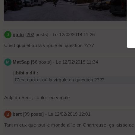
jjbibi
[
202
posts] - Le 12/02/2019 11:26
J
C'est quoi et où la virgule en question ????
MatSap
[
56
posts] - Le 12/02/2019 11:34
M
jjbibi a dit :
C'est quoi et où la virgule en question ????
Aulp du Seuil, couloir en virgule
bart
[
99
posts] - Le 12/02/2019 12:01
B
Tant mieux que tout le monde aille en Chartreuse, ça laisse de 