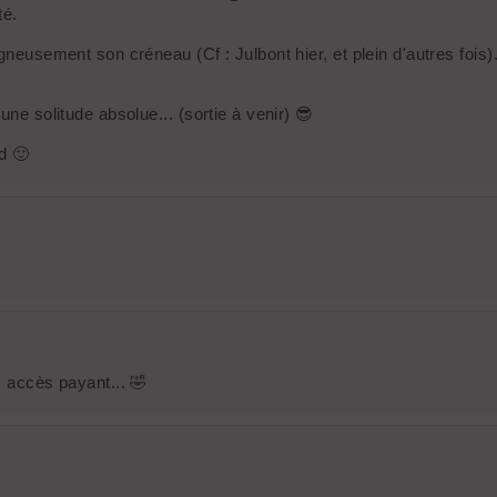
té.
gneusement son créneau (Cf : Julbont hier, et plein d'autres fois)
une solitude absolue... (sortie à venir) 😎
d 🙂
c accès payant... 🤣