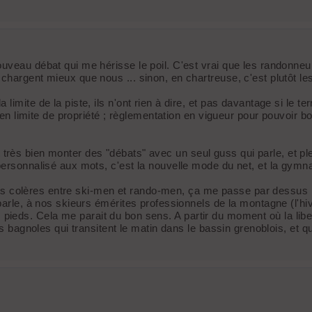
uveau débat qui me hérisse le poil. C'est vrai que les randonneurs
hargent mieux que nous ... sinon, en chartreuse, c'est plutôt les
mite de la piste, ils n'ont rien à dire, et pas davantage si le ter
m en limite de propriété ; règlementation en vigueur pour pouvoir 
 sait très bien monter des "débats" avec un seul guss qui parle, et
personnalisé aux mots, c'est la nouvelle mode du net, et la gymna
 les colères entre ski-men et rando-men, ça me passe par dessus le 
 parle, à nos skieurs émérites professionnels de la montagne (l'
 les pieds. Cela me parait du bon sens. A partir du moment où la li
les bagnoles qui transitent le matin dans le bassin grenoblois, et