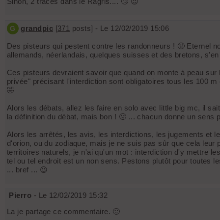
Sinon, 2 traces dans le Ragris.... 🙄 😉
grandpic
[
371
posts] - Le 12/02/2019 15:06
G
Des pisteurs qui pestent contre les randonneurs ! 🤢 Eternel no
allemands, néerlandais, quelques suisses et des bretons, s'en c
Ces pisteurs devraient savoir que quand on monte à peau sur la li
privée" précisant l'interdiction sont obligatoires tous les 100 
🤣
Alors les débats, allez les faire en solo avec little big mc, il
la définition du débat, mais bon ! 🤢 ... chacun donne un sens 
Alors les arrêtés, les avis, les interdictions, les jugements et
d'orion, ou du zodiaque, mais je ne suis pas sûr que cela leur
territoires naturels, je n'ai qu'un mot : interdiction d'y mettre
tel ou tel endroit est un non sens. Pestons plutôt pour toutes 
... bref ... 😉
Pierro
- Le 12/02/2019 15:32
La je partage ce commentaire. 🙂