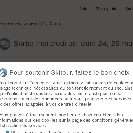
Actu
Topo-guide
Sort
e mercredi ou jeudi 24, 25 mai
Sortie mercredi ou jeudi 24, 25 ma
Pour soutenir Skitour, faites le bon choix
En cliquant sur "accepter" vous autorisez l'utilisation de cookies 
ou jeudi. Je serais probablement sur place en haute tarentaise, ou
usage technique nécessaires au bon fonctionnement du site, ains
que l'utilisation de cookies tiers à des fins statistiques ou de
personnalisation des annonces pour vous proposer des services
et des offres adaptées à vos centres d'interêt.
Vous pouvez à tout moment modifier ce choix ou obtenir des
informations sur ces cookies sur la page des conditions générale
d'utilisation du service :
de Casse.
ns bonne.
Utilisation de vos données personnelles