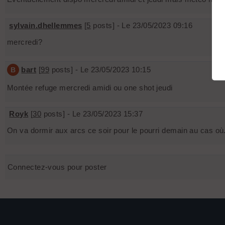
sylvain.dhellemmes
[
5
posts] - Le 23/05/2023 09:16
mercredi?
bart
[
99
posts] - Le 23/05/2023 10:15
B
Montée refuge mercredi amidi ou one shot jeudi
Royk
[
30
posts] - Le 23/05/2023 15:37
On va dormir aux arcs ce soir pour le pourri demain au cas où
Connectez-vous pour poster