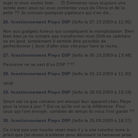
sujet si vous voulez bien ... 😯 Emmenez vous toujours une
sonde avec vous ou vous contentez vous de l'Arva et de la
pelle ?? Je connais quelques pipéteurs qui s'en dis...
26.
fonctionnement Pieps DSP
(lioflo le 07.10.2009 à 11:05)
Non aux gadgets foireux qui compliquent la maniplutation. Bien
bien bien je ne compte pas transformer mon DVA en cafetière
ou en ipod. simplement Il semble être possible de
perfectionner ( donc d'aller plus vite pour faire la reche...
27.
fonctionnement Pieps DSP
(lioflo le 05.10.2009 à 13:48)
Personne ne se sert d'un DSP ???
28.
fonctionnement Pieps DSP
(lioflo le 01.10.2009 à 11:30)
upup
29.
fonctionnement Pieps DSP
(lioflo le 28.09.2009 à 18:19)
Sinon est ce que certains ont envoyé leur appareil chez Pieps
pour la mise à jour ? Est ce qu'ils ont vu la différence. Pour
ceux qui l'ont envoyé, combien de temps ils vous l'ont gardé ??
30.
fonctionnement Pieps DSP
(lioflo le 25.09.2009 à 18:27)
Ce n'est pas une touche reset mais il y a une tutuche noire à
priori que j'ai réussi à enlever pour découvrir la fameuse prise