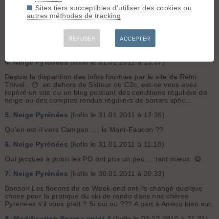
partir des Angles ... Pour limiter le dénivelé je p...
Sites tiers succeptibles d'utiliser des cookies ou
autres méthodes de tracking
3.
neige vallée Aure Loouron
(lioflo le 06.12.2012 à 12:41)
Bonjour, Est-ce que quelqu'un est sorti dans ces secteurs et
pourrait m'indiquer les coins ou les sorties possibles en ce
REFUSER
ACCEPTER
moment. Merci d'avance. Lionel.
4.
Neige Pyrénées
(lioflo le 31.01.2011 à 13:37)
Depuis la disparition des infos fournies par le site de Rémi
Thivel.. 😯 .en dehors de Skitour ou C2c, est-ce vous avez
repéré un site ou un blog publiant des conditions régulière de
neige ou des comptes rendus réguliers de sorties spéc...
5.
Neige Pyrénées
(lioflo le 31.01.2011 à 12:36)
Qu'en est-il vers Campan .... le Mont-Faucon ??
6.
Neige Pyrénées
(lioflo le 31.01.2011 à 11:18)
Oui jacques à priori les PO ont pris un peu ... tant mieux. 😄
7.
Neige Pyrénées
(lioflo le 30.01.2011 à 20:33)
Bonsoir Les flocons de ce Week-end ont-ils changé quelque
chose pour la pratique du ski de rando dans nos chères
Pyrénées s'il vous plaît ? Si oui ou ??? A part à Anéou bien sur.
8.
Modification Scarpa spirit 4
(lioflo le 03.02.2010 à 21:31)