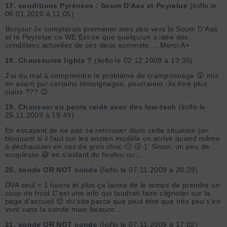
17.
conditions Pyrénées : Soum D'Aas et Peyrelue
(lioflo le
06.01.2010 à 11:05)
Bonjour Je compterais promener mes skis vers la Soum D'Aas
et le Peyrelue ce WE Est-ce que quelqu'un a idée des
conditions actuelles de ces deux sommets ... Merci A+
18.
Chaussures lights ?
(lioflo le 02.12.2009 à 13:35)
J'ai du mal à comprendre le problème de cramponnage 😮 mis
en avant par certains témoignages, pourraient -ils être plus
clairs ??? 😉
19.
Chausser en pente raide avec des low-tech
(lioflo le
25.11.2009 à 19:49)
En essayant de ne pas se retrouver dans cette situation (en
bloquant si il faut sur les ancien modèle on arrive quand même
à déchausser en cas de gros choc 🙁 😮 ). Sinon, un peu de
souplesse 😄 en s'aidant du ficelou ou...
20.
sonde OR NOT sonde
(lioflo le 07.11.2009 à 20:29)
DVA seul = 1 heure et plus ça laisse de le temps de prendre un
coup de froid C'est une info qui faudrait faire clignoter sur la
page d'accueil 😉 du site parce que peut être que très peu s'en
vont sans la sonde mais beauco...
21.
sonde OR NOT sonde
(lioflo le 07.11.2009 à 17:02)