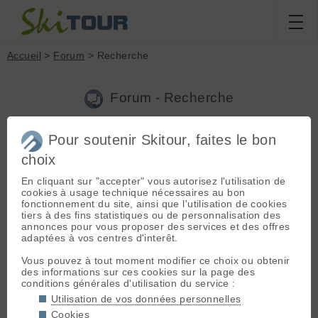
Accueil
>
Forum
> Recherche
Forum - Recherche
Pour soutenir Skitour, faites le bon
Nouveau sujet
|
Voir tous les sujets
choix
89 résultats
En cliquant sur "accepter" vous autorisez l'utilisation de
1.
le petit Péric
(lioflo le 26.12.2013 à 19:35)
cookies à usage technique nécessaires au bon
fonctionnement du site, ainsi que l'utilisation de cookies
Bon je suppose qu'avec ce qui tombe en ce moment il faut
tiers à des fins statistiques ou de personnalisation des
mieux aller promener ses skis en forêt .. Aussi quelqu'un aurait
annonces pour vous proposer des services et des offres
une trace de descente (au cas où la météo ou le chemin ...
adaptées à vos centres d'interêt.
deviennent incertain ) entre le Madres et Odeillo... Vo...
Vous pouvez à tout moment modifier ce choix ou obtenir
2.
le petit Péric
(lioflo le 21.12.2013 à 15:04)
des informations sur ces cookies sur la page des
conditions générales d'utilisation du service :
Bonjour Je souhaite emmener un copain s'initier au ski de
rando et pour avoir trainer un peu mes skis dans les P.O. je
Utilisation de vos données personnelles
pense que le petit Péric (face sud) est bien adapté. Ce serait à
Cookies