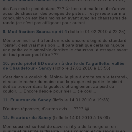
dis t'as mis le pied dedans ??? 😮 ben oui ma foi et il m'arrive
aussi de chausser des pompes de pistes ... et je reste sur ma
conclusion on est bien moins en avant avec les chaussures de
rando (ce n'est pas affligeant pour autant...
9.
Modification Scarpa spirit 4
(lioflo le 01.02.2010 à 22:25)
Même en inclinant à fond on reste encore éloigné du standard
"piste", c'est vrai mais bon ... Il paraîtrait que certains rajoute
une petite cale amovible derrière le chausson, à essayer avant
de tout percer peut être ???
10.
perdu piolet BD couloir à droite de l'aiguillette, vallée
de Chaudefour - Sancy
(lioflo le 17.01.2010 à 13:56)
c'est dans le couloir du Moine- le plus à droite sous le ferrand-,
et sous le rocher du moine que la plaque est partie. le piolet
doit se trouver dans le goulet d'étranglement au pied du
couloir. ... Encore désolé pour hier ... (le coul...
11.
Et autour du Sancy
(lioflo le 14.01.2010 à 19:38)
D'autres réponses, d'autres avis ... ???? 😉
12.
Et autour du Sancy
(lioflo le 14.01.2010 à 15:06)
Mon souci est surtout de savoir si il y a de la neige en en
qualité et quantité suffisante ( sous couche) et de savoir si en