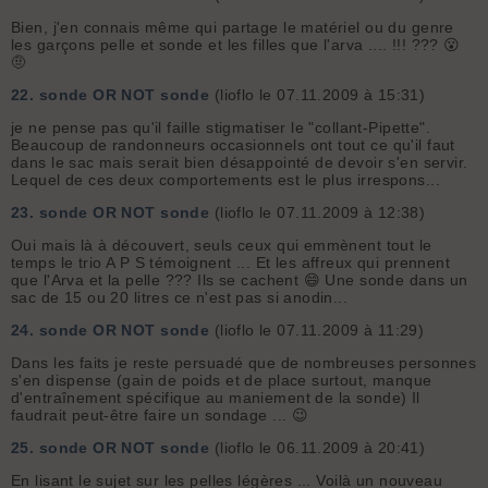
Bien, j'en connais même qui partage le matériel ou du genre
les garçons pelle et sonde et les filles que l'arva .... !!! ??? 😮
🤨
22.
sonde OR NOT sonde
(lioflo le 07.11.2009 à 15:31)
je ne pense pas qu'il faille stigmatiser le "collant-Pipette".
Beaucoup de randonneurs occasionnels ont tout ce qu'il faut
dans le sac mais serait bien désappointé de devoir s'en servir.
Lequel de ces deux comportements est le plus irrespons...
23.
sonde OR NOT sonde
(lioflo le 07.11.2009 à 12:38)
Oui mais là à découvert, seuls ceux qui emmènent tout le
temps le trio A P S témoignent ... Et les affreux qui prennent
que l'Arva et la pelle ??? Ils se cachent 😄 Une sonde dans un
sac de 15 ou 20 litres ce n'est pas si anodin...
24.
sonde OR NOT sonde
(lioflo le 07.11.2009 à 11:29)
Dans les faits je reste persuadé que de nombreuses personnes
s'en dispense (gain de poids et de place surtout, manque
d'entraînement spécifique au maniement de la sonde) Il
faudrait peut-être faire un sondage ... 😉
25.
sonde OR NOT sonde
(lioflo le 06.11.2009 à 20:41)
En lisant le sujet sur les pelles légères ... Voilà un nouveau