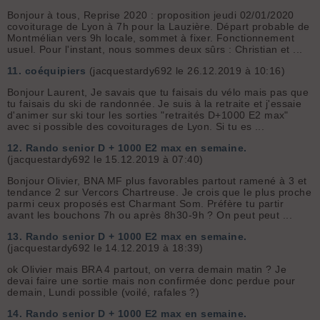
Bonjour à tous, Reprise 2020 : proposition jeudi 02/01/2020
covoiturage de Lyon à 7h pour la Lauzière. Départ probable de
Montmélian vers 9h locale, sommet à fixer. Fonctionnement
usuel. Pour l'instant, nous sommes deux sûrs : Christian et ...
11.
coéquipiers
(jacquestardy692 le 26.12.2019 à 10:16)
Bonjour Laurent, Je savais que tu faisais du vélo mais pas que
tu faisais du ski de randonnée. Je suis à la retraite et j'essaie
d'animer sur ski tour les sorties "retraités D+1000 E2 max"
avec si possible des covoiturages de Lyon. Si tu es ...
12.
Rando senior D + 1000 E2 max en semaine.
(jacquestardy692 le 15.12.2019 à 07:40)
Bonjour Olivier, BNA MF plus favorables partout ramené à 3 et
tendance 2 sur Vercors Chartreuse. Je crois que le plus proche
parmi ceux proposés est Charmant Som. Préfère tu partir
avant les bouchons 7h ou après 8h30-9h ? On peut peut ...
13.
Rando senior D + 1000 E2 max en semaine.
(jacquestardy692 le 14.12.2019 à 18:39)
ok Olivier mais BRA 4 partout, on verra demain matin ? Je
devai faire une sortie mais non confirmée donc perdue pour
demain, Lundi possible (voilé, rafales ?)
14.
Rando senior D + 1000 E2 max en semaine.