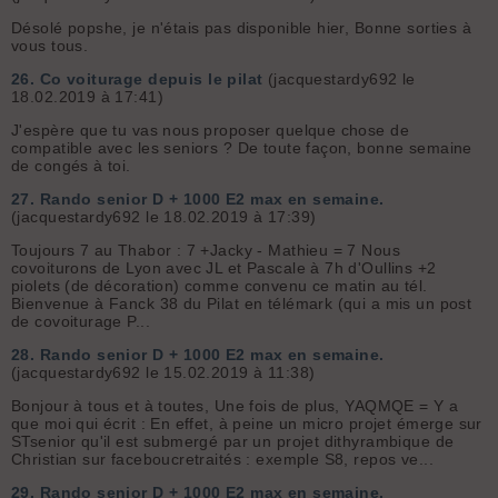
Désolé popshe, je n'étais pas disponible hier, Bonne sorties à
vous tous.
26.
Co voiturage depuis le pilat
(jacquestardy692 le
18.02.2019 à 17:41)
J'espère que tu vas nous proposer quelque chose de
compatible avec les seniors ? De toute façon, bonne semaine
de congés à toi.
27.
Rando senior D + 1000 E2 max en semaine.
(jacquestardy692 le 18.02.2019 à 17:39)
Toujours 7 au Thabor : 7 +Jacky - Mathieu = 7 Nous
covoiturons de Lyon avec JL et Pascale à 7h d'Oullins +2
piolets (de décoration) comme convenu ce matin au tél.
Bienvenue à Fanck 38 du Pilat en télémark (qui a mis un post
de covoiturage P...
28.
Rando senior D + 1000 E2 max en semaine.
(jacquestardy692 le 15.02.2019 à 11:38)
Bonjour à tous et à toutes, Une fois de plus, YAQMQE = Y a
que moi qui écrit : En effet, à peine un micro projet émerge sur
STsenior qu'il est submergé par un projet dithyrambique de
Christian sur faceboucretraités : exemple S8, repos ve...
29.
Rando senior D + 1000 E2 max en semaine.