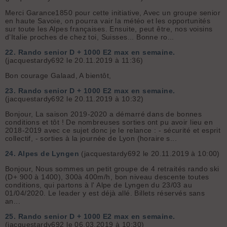
Merci Garance1850 pour cette initiative, Avec un groupe senior
en haute Savoie, on pourra vair la météo et les opportunités
sur toute les Alpes françaises. Ensuite, peut être, nos voisins
d’Italie proches de chez toi, Suisses... Bonne ro...
22.
Rando senior D + 1000 E2 max en semaine.
(jacquestardy692 le 20.11.2019 à 11:36)
Bon courage Galaad, A bientôt,
23.
Rando senior D + 1000 E2 max en semaine.
(jacquestardy692 le 20.11.2019 à 10:32)
Bonjour, La saison 2019-2020 a démarré dans de bonnes
conditions et tôt ! De nombreuses sorties ont pu avoir lieu en
2018-2019 avec ce sujet donc je le relance : - sécurité et esprit
collectif, - sorties à la journée de Lyon (horaire s...
24.
Alpes de Lyngen
(jacquestardy692 le 20.11.2019 à 10:00)
Bonjour, Nous sommes un petit groupe de 4 retraités rando ski
(D+ 900 à 1400), 300à 400m/h, bon niveau descente toutes
conditions, qui partons à l' Alpe de Lyngen du 23/03 au
01/04/2020. Le leader y est déjà allé. Billets réservés sans
an...
25.
Rando senior D + 1000 E2 max en semaine.
(jacquestardy692 le 06.03.2019 à 10:30)