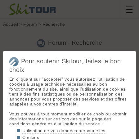
Accueil
>
Forum
> Recherche
Forum - Recherche
Pour soutenir Skitour, faites le bon
Nouveau sujet
|
Voir tous les sujets
choix
61 résultats
En cliquant sur "accepter" vous autorisez l'utilisation de
1.
Rando senior D + 1000 E2 max en semaine.
cookies à usage technique nécessaires au bon
(jacquestardy692 le 29.02.2020 à 17:38)
fonctionnement du site, ainsi que l'utilisation de cookies
tiers à des fins statistiques ou de personnalisation des
Bonjour, Après quelques contraintes personnelles, réparation
annonces pour vous proposer des services et des offres
des mes sessions, retour de propositions au départ de Lyon ou
adaptées à vos centres d'interêt.
étapes vers les Alpes. Déjà deux, Christian et moi, pour 1 a 2
jours. Tout à définir car la situation météo n'est p...
Vous pouvez à tout moment modifier ce choix ou obtenir
des informations sur ces cookies sur la page des
2.
Utilite Guetres ?
(jacquestardy692 le 17.02.2020 à 19:10)
conditions générales d'utilisation du service :
Quand il fait très froid, cela renforce l'isolation thermique pour
Utilisation de vos données personnelles
peu de poids supplémentaire ?
Cookies