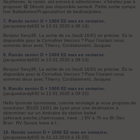
Seythenex, la rando. est encore à sélectionner, n'hésitez pas à
proposer 😄 Désolé pas disponible samedi. Petite sortie sympa
hier Belledonne/Prapoutel/col de bedina/pistes...
7.
Rando senior D + 1000 E2 max en semaine.
(jacquestardy692 le 13.01.2020 à 08:16)
Bonjour Sevy38, La sortie de ce Jeudi 16/01 se précise. Es tu
disponible pour le Cornafion Vercors ? Pour l'instant nous
sommes deux avec Thierry. Cordialement, Jacques
8.
Rando senior D + 1000 E2 max en semaine.
(jacquestardy692 le 13.01.2020 à 08:14)
Bonjour Sevy38, La sortie de ce Jeudi 16/01 se précise. Es tu
disponible pour le Cornafion Vercors ? Pour l'instant nous
sommes deux avec Thierry. Cordialement, Jacques
9.
Rando senior D + 1000 E2 max en semaine.
(jacquestardy692 le 12.01.2020 à 09:32)
Hello lyonnais lyonnaises, comme envisagé je vous propose de
covoiturer JEUDI 16/01 de Lyon pour une destination à
déterminer sur un itinéraire de station balisé
(allevard,areche,chamrousse, nave...) RV à 7h ou 8h Dec
Bron. RV Savoie Isere à f...
10.
Rando senior D + 1000 E2 max en semaine.
(jacquestardy692 le 31.12.2019 à 15:25)