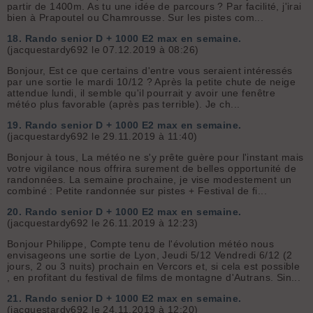
partir de 1400m. As tu une idée de parcours ? Par facilité, j'irai
bien à Prapoutel ou Chamrousse. Sur les pistes com...
18.
Rando senior D + 1000 E2 max en semaine.
(jacquestardy692 le 07.12.2019 à 08:26)
Bonjour, Est ce que certains d'entre vous seraient intéressés
par une sortie le mardi 10/12 ? Après la petite chute de neige
attendue lundi, il semble qu'il pourrait y avoir une fenêtre
météo plus favorable (après pas terrible). Je ch...
19.
Rando senior D + 1000 E2 max en semaine.
(jacquestardy692 le 29.11.2019 à 11:40)
Bonjour à tous, La météo ne s'y prête guère pour l'instant mais
votre vigilance nous offrira surement de belles opportunité de
randonnées. La semaine prochaine, je vise modestement un
combiné : Petite randonnée sur pistes + Festival de fi...
20.
Rando senior D + 1000 E2 max en semaine.
(jacquestardy692 le 26.11.2019 à 12:23)
Bonjour Philippe, Compte tenu de l'évolution météo nous
envisageons une sortie de Lyon, Jeudi 5/12 Vendredi 6/12 (2
jours, 2 ou 3 nuits) prochain en Vercors et, si cela est possible
, en profitant du festival de films de montagne d'Autrans. Sin...
21.
Rando senior D + 1000 E2 max en semaine.
(jacquestardy692 le 24.11.2019 à 12:20)