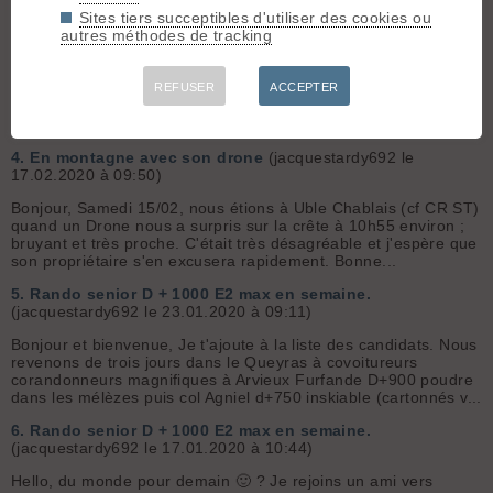
Sites tiers succeptibles d'utiliser des cookies ou
3.
1er achat montre-alti : du nouveau?
(jacquestardy692 le
autres méthodes de tracking
17.02.2020 à 19:00)
Bonjour, Question naïve : Si je comprends bien, les fonctions
GPS sont plus lisibles et performantes sur le tel mobile
REFUSER
ACCEPTER
indispensable pour la sécu, l'heure le réveil. pour moi iphigenie
est fiable en GPS et pour l'instant l'alti*gps tracking es...
4.
En montagne avec son drone
(jacquestardy692 le
17.02.2020 à 09:50)
Bonjour, Samedi 15/02, nous étions à Uble Chablais (cf CR ST)
quand un Drone nous a surpris sur la crête à 10h55 environ ;
bruyant et très proche. C'était très désagréable et j'espère que
son propriétaire s'en excusera rapidement. Bonne...
5.
Rando senior D + 1000 E2 max en semaine.
(jacquestardy692 le 23.01.2020 à 09:11)
Bonjour et bienvenue, Je t'ajoute à la liste des candidats. Nous
revenons de trois jours dans le Queyras à covoitureurs
corandonneurs magnifiques à Arvieux Furfande D+900 poudre
dans les mélèzes puis col Agniel d+750 inskiable (cartonnés v...
6.
Rando senior D + 1000 E2 max en semaine.
(jacquestardy692 le 17.01.2020 à 10:44)
Hello, du monde pour demain 🙂 ? Je rejoins un ami vers