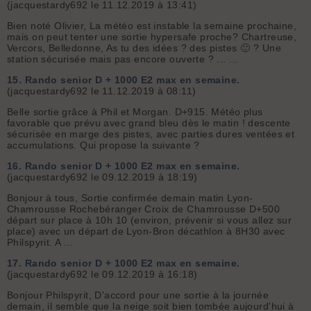
(jacquestardy692 le 11.12.2019 à 13:41)
Bien noté Olivier, La météo est instable la semaine prochaine,
mais on peut tenter une sortie hypersafe proche? Chartreuse,
Vercors, Belledonne, As tu des idées ? des pistes 🙂 ? Une
station sécurisée mais pas encore ouverte ? ... ...
15.
Rando senior D + 1000 E2 max en semaine.
(jacquestardy692 le 11.12.2019 à 08:11)
Belle sortie grâce à Phil et Morgan. D+915. Météo plus
favorable que prévu avec grand bleu dès le matin ! descente
sécurisée en marge des pistes, avec parties dures ventées et
accumulations. Qui propose la suivante ?
16.
Rando senior D + 1000 E2 max en semaine.
(jacquestardy692 le 09.12.2019 à 18:19)
Bonjour à tous, Sortie confirmée demain matin Lyon-
Chamrousse Rochebéranger Croix de Chamrousse D+500
départ sur place à 10h 10 (environ, prévenir si vous allez sur
place) avec un départ de Lyon-Bron décathlon à 8H30 avec
Philspyrit. A ...
17.
Rando senior D + 1000 E2 max en semaine.
(jacquestardy692 le 09.12.2019 à 16:18)
Bonjour Philspyrit, D'accord pour une sortie à la journée
demain, il semble que la neige soit bien tombée aujourd'hui à